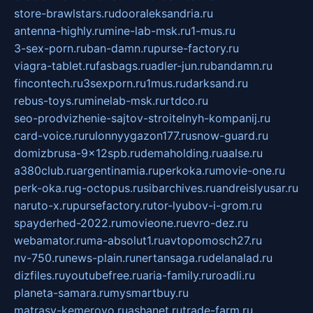
store-brawlstars.ru
dooraleksandria.ru
antenna-highly.ru
mine-lab-msk.ru
1-mus.ru
3-sex-porn.ru
ban-damn.ru
purse-factory.ru
viagra-tablet.ru
fasbags.ru
adler-jun.ru
bandamn.ru
fincontech.ru
3sexporn.ru
1mus.ru
darksand.ru
rebus-toys.ru
minelab-msk.ru
rtdco.ru
seo-prodvizhenie-sajtov-stroitelnyh-kompanij.ru
card-voice.ru
rulonnyygazon177.ru
snow-guard.ru
domizbrusa-9x12spb.ru
demaholding.ru
aalse.ru
a380club.ru
argentinamia.ru
perkoka.ru
movie-one.ru
perk-oka.ru
g-octopus.ru
sibarchives.ru
andreislyusar.ru
naruto-x.ru
pursefactory.ru
tor-lyubov-i-grom.ru
spayderhed-2022.ru
movieone.ru
evro-dez.ru
webamator.ru
ma-absolut1.ru
avtopomosch27.ru
nv-750.ru
news-plain.ru
nertansaga.ru
delanalad.ru
dizfiles.ru
youtubefree.ru
aria-family.ru
roadli.ru
planeta-samara.ru
mysmartbuy.ru
matrasy-kemerovo.ru
ashanet.ru
trade-farm.ru