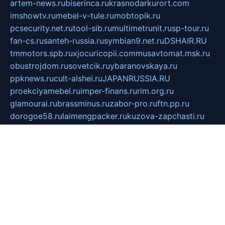
artem-news.ru
biserinca.ru
krasnodarkurort.com
imshowtv.ru
mebel-v-tule.ru
mobtopik.ru
pcsecurity.net.ru
tool-sib.ru
multimetrunit.ru
sp-tour.ru
fan-cs.ru
santeh-russia.ru
symbian9.net.ru
DSHAIR.RU
tmmotors.spb.ru
xjocuricopii.com
musavtomat.msk.ru
obustrojdom.ru
sovetcik.ru
ybaranovskaya.ru
ppknews.ru
cult-alshei.ru
JAPANRUSSIA.RU
proekciyamebel.ru
imper-finans.ru
rim.org.ru
glamourai.ru
brassminus.ru
zabor-pro.ru
ftn.pp.ru
dorogoe58.ru
laimengpacker.ru
kuzova-zapchasti.ru
sageerp.ru
taxodrom.ru
dsrazvitie.ru
hardcity.net.ru
ratinghomegames.ru
topservice25.ru
gubernyan.ru
gtglasslined.ru
ii4.ru
tssport.spb.ru
andorra24.com
blackwallstreet.ru
oboimos.ru
optim-doors.com.ru
ikuch.ru
nycr.org.ru
npa21.ru
vremya-ch.spb.ru
desert000.ru
ivtorgi.ru
ifiori.ru
catalog-statei.ru
dcv.org.ru
spetsmaster174.ru
ipkameryhiseeu.ru
dum26.ru
ruspol.spb.ru
fr-opendp.ru
kam-solnyshko.ru