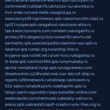
sakhcamera.ru
alliance-electro.spb.ru
stroyavt.ru
controlweb1.ru
tdsak74.ru
kinzozo-ru.ru
kvotka.ru
iron-snab.ru
costa-bella.ru
eugrus.pp.ru
associaciya39.ru
primexpo.spb.ru
bezmorchin.ru
ia2.ru
cpt21.ru
ispecspb.ru
regahost.ru
kolosok-elita.ru
tae-kwon.ru
consrio.com.ru
insiam.ru
avegainfo.ru
archery161.ru
bigencyclica.ru
vlast16.ru
korru.net
sarmiento.spb.su
extelopedia.ru
lammin-suo.spb.ru
iskatour.spb.ru
snpi.org.ru
running-line.ru
krygeva-spa.ru
chel.net.ru
rust-loco.ru
dugshop.ru
hl-beta.spb.ru
school494.spb.ru
mymubaby.ru
epoha-metalband.ru
ngr.spb.ru
rusgosnews.com
dieselvostok.ru
24hostel.msk.ru
w-dev.ru
f-ship.ru
regsmi.ru
filmnetwork.ru
malinasp.ru
kinosvin.ru
h2o-salon.ru
malutkayork.ru
deltaprim.spb.ru
tango-perm.ru
gooddir.ru
sgv.su
multiki-online.com
webkrasotki.com
cherinvest.ru
detskiy-ostrov.ru
ankou.spb.ru
alvesta1.ru
pdf-creator.ru
nix-files.org.ru