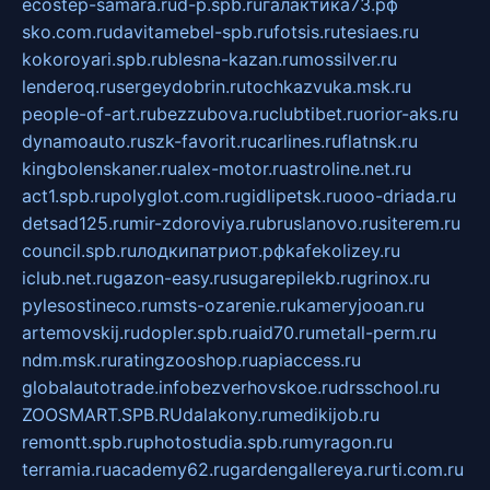
ecostep-samara.ru
d-p.spb.ru
галактика73.рф
sko.com.ru
davitamebel-spb.ru
fotsis.ru
tesiaes.ru
kokoroyari.spb.ru
blesna-kazan.ru
mossilver.ru
lenderoq.ru
sergeydobrin.ru
tochkazvuka.msk.ru
people-of-art.ru
bezzubova.ru
clubtibet.ru
orior-aks.ru
dynamoauto.ru
szk-favorit.ru
carlines.ru
flatnsk.ru
kingbolenskaner.ru
alex-motor.ru
astroline.net.ru
act1.spb.ru
polyglot.com.ru
gidlipetsk.ru
ooo-driada.ru
detsad125.ru
mir-zdoroviya.ru
bruslanovo.ru
siterem.ru
council.spb.ru
лодкипатриот.рф
kafekolizey.ru
iclub.net.ru
gazon-easy.ru
sugarepilekb.ru
grinox.ru
pylesostineco.ru
msts-ozarenie.ru
kameryjooan.ru
artemovskij.ru
dopler.spb.ru
aid70.ru
metall-perm.ru
ndm.msk.ru
ratingzooshop.ru
apiaccess.ru
globalautotrade.info
bezverhovskoe.ru
drsschool.ru
ZOOSMART.SPB.RU
dalakony.ru
medikijob.ru
remontt.spb.ru
photostudia.spb.ru
myragon.ru
terramia.ru
academy62.ru
gardengallereya.ru
rti.com.ru