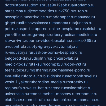
dotcustoms.ru
domizbrusa9x12spb.ru
autodamp.ru
narasimha.ru
djcommodities.ru
nv750.ru
x-ton.ru
newsplain.ru
cardvoice.ru
modopaper.ru
manunae.ru
gbget.ru
alfeihavsalnassr.ru
madoma.ru
tajuncos.ru
petrovkasports.ru
porno-online-besplatno.ru
splclub.ru
york-life.ru
doroga-expo.ru
ribery.ru
cleanmedicine.ru
slovar-ivrit.ru
porno-video-besplatno.ru
seks-365.ru
ovucontrol.ru
sloty-igrovyye-avtomaty.ru
ru-industriya.ru
russkoe-porno-besplatno.ru
belgorod-day.ru
digilith.ru
pichkurovlab.ru
medic-today.ru
taksu.ru
comp123.ru
don-ykt.ru
teensvoice.ru
imgsharing.ru
domashnee-porno.ru
eva-elfie.ru
foto-tur.ru
biz-doska.ru
metropoltravel.ru
veslo-i-yakor.ru
borodino-media.ru
rostotsky.ru
regionufa.ru
weiss-bet.ru
zaryna.ru
casinotablet.ru
universalia.ru
remont-mebeli-moscow.ru
termomur.ru
clubfisher.ru
remstirufa.ru
erdamchi.ru
doramamama.ru
muraviovka-park.ru
worldofwoman.ru
clean-dreams.ru