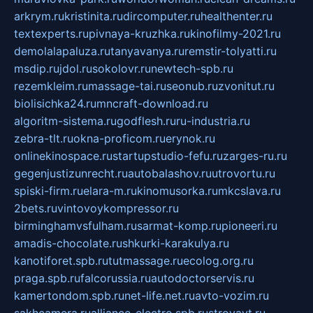
arkrym.ru
kristinita.ru
dircomputer.ru
healthenter.ru
textexperts.ru
pivnaya-kruzhka.ru
kinofilmy-2021.ru
demolalapaluza.ru
tanyavanya.ru
remstir-tolyatti.ru
msdip.ru
jdol.ru
sokolovr.ru
newtech-spb.ru
rezemkleim.ru
massage-tai.ru
seonub.ru
zvonitut.ru
biolisichka24.ru
mncraft-download.ru
algoritm-sistema.ru
godflesh.ru
ru-industria.ru
zebra-tlt.ru
okna-proficom.ru
erynok.ru
onlinekinospace.ru
startupstudio-fefu.ru
zarges-ru.ru
gegenjustizunrecht.ru
autobalashov.ru
utrovortu.ru
spiski-firm.ru
elara-m.ru
kinomusorka.ru
mkcslava.ru
2bets.ru
vintovoykompressor.ru
birminghamvsfulham.ru
sarmat-komp.ru
pioneeri.ru
amadis-chocolate.ru
shkurki-karakulya.ru
kanotiforet.spb.ru
tutmassage.ru
ecolog.org.ru
praga.spb.ru
falcorussia.ru
autodoctorservis.ru
kamertondom.spb.ru
net-life.net.ru
avto-vozim.ru