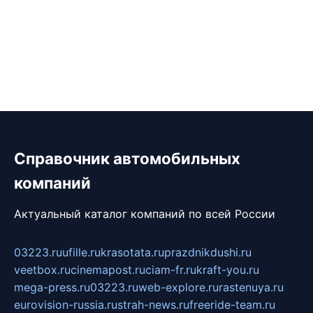
Справочник автомобильных
компаний
Актуальный каталог компаний по всей России
03223.ru
ufille.ru
krasotata.ru
prazdnikdushi.ru
veetbox.ru
cinemapost.ru
ciam-fr.ru
kraft-you.ru
mega-press.ru
03223.ru
web-explore.ru
rastenuya.ru
eurovision-russia.ru
strah-news.ru
freeride-team.ru