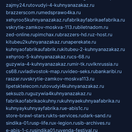
zajmy24.ru
tovudyi-4-kuhnyanazakaz.ru
brazzerscom.ru
medsprawo4ka.ru
xehyroo5kuhnyanazakaz.ru
fabrikayfabrikaefabrika.ru
vskrytie-zamkov-moskva-113.ru
biletnadom.ru
zed-online.ru
pimchax.ru
brazzers-hd.ru
z-host.ru
kitubeu2kuhnyanazakaz.ru
naperekate.ru
kuhnyaofabrikaufabrik.ru
kitubeu-2-kuhnyanazakaz.ru
xehyroo-5-kuhnyanazakaz.ru
cs-68.ru
guzywia-4-kuhnyanazakaz.ru
mir-tk.ru
vlknrussia.ru
cs68.ru
vladivostok-map.ru
video-seks.ru
bankaribi.ru
raszar.ru
vskrytie-zamkov-moskva113.ru
lipetsktelecom.ru
tovudyi4kuhnyanazakaz.ru
seksuzb.ru
guzywia4kuhnyanazakaz.ru
fabrikaofabrikaokuhny.ru
kuhnyaekuhnyaafabrika.ru
kuhnyaykuhnyayfabrika.ru
e-abis1c.ru
store-brawl-stars.ru
kts-services.ru
dark-sand.ru
sindika-01.ru
sp-life.ru
x-legion.ru
sib-archives.ru
e-abis-1-c.ru
sindika01.ru
venda-festival.ru