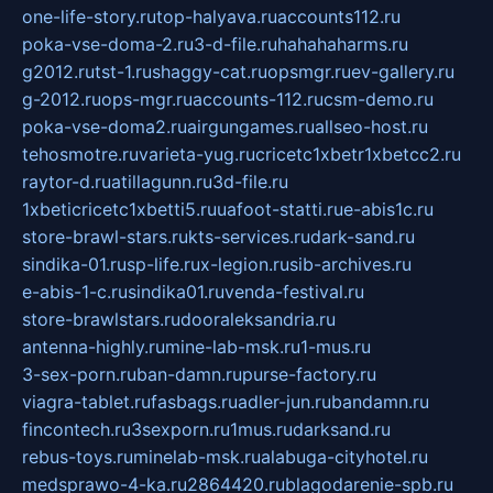
one-life-story.ru
top-halyava.ru
accounts112.ru
poka-vse-doma-2.ru
3-d-file.ru
hahahaharms.ru
g2012.ru
tst-1.ru
shaggy-cat.ru
opsmgr.ru
ev-gallery.ru
g-2012.ru
ops-mgr.ru
accounts-112.ru
csm-demo.ru
poka-vse-doma2.ru
airgungames.ru
allseo-host.ru
tehosmotre.ru
varieta-yug.ru
cricetc1xbetr1xbetcc2.ru
raytor-d.ru
atillagunn.ru
3d-file.ru
1xbeticricetc1xbetti5.ru
uafoot-statti.ru
e-abis1c.ru
store-brawl-stars.ru
kts-services.ru
dark-sand.ru
sindika-01.ru
sp-life.ru
x-legion.ru
sib-archives.ru
e-abis-1-c.ru
sindika01.ru
venda-festival.ru
store-brawlstars.ru
dooraleksandria.ru
antenna-highly.ru
mine-lab-msk.ru
1-mus.ru
3-sex-porn.ru
ban-damn.ru
purse-factory.ru
viagra-tablet.ru
fasbags.ru
adler-jun.ru
bandamn.ru
fincontech.ru
3sexporn.ru
1mus.ru
darksand.ru
rebus-toys.ru
minelab-msk.ru
alabuga-cityhotel.ru
medsprawo-4-ka.ru
2864420.ru
blagodarenie-spb.ru