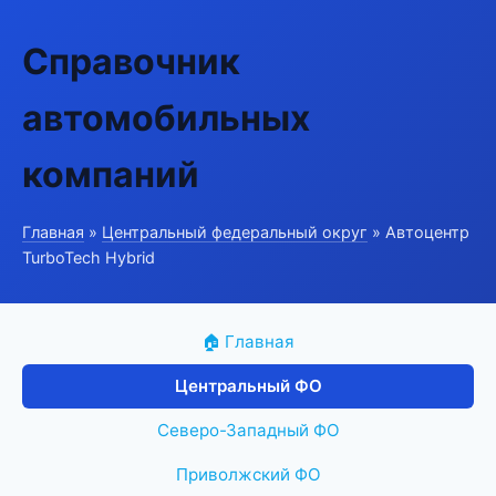
Справочник
автомобильных
компаний
Главная
»
Центральный федеральный округ
» Автоцентр
TurboTech Hybrid
🏠 Главная
Центральный ФО
Северо-Западный ФО
Приволжский ФО