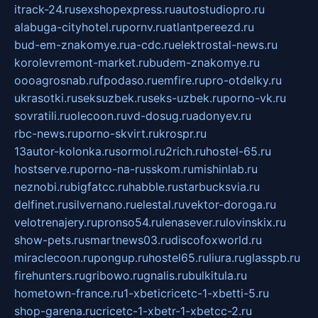
itrack-24.ru
sexshopexpress.ru
autostudiopro.ru
alabuga-cityhotel.ru
pornv.ru
atlantpereezd.ru
bud-em-znakomye.ru
a-cdc.ru
elektrostal-news.ru
korolevremont-market.ru
budem-znakomye.ru
oooagrosnab.ru
fpodaso.ru
emfire.ru
pro-otdelky.ru
ukrasotki.ru
seksuzbek.ru
seks-uzbek.ru
porno-vk.ru
sovratili.ru
olecoon.ru
vd-dosug.ru
adonyev.ru
rbc-news.ru
porno-skvirt.ru
krospr.ru
13autor-kolonka.ru
sormol.ru
2rich.ru
hostel-65.ru
hostserve.ru
porno-na-russkom.ru
mishinlab.ru
neznobi.ru
bigfatcc.ru
habble.ru
starbucksvia.ru
delfinet.ru
silvernano.ru
elestal.ru
vektor-doroga.ru
velotrenajery.ru
pronso54.ru
lenasever.ru
lovinskix.ru
show-pets.ru
smartnews03.ru
discofoxworld.ru
miraclecoon.ru
pongup.ru
hostel65.ru
liura.ru
glasspb.ru
firehunters.ru
gribowo.ru
gnalis.ru
bulkitula.ru
hometown-france.ru
1-xbeticricetc-1-xbetti-5.ru
shop-garena.ru
cricetc-1-xbetr-1-xbetcc-2.ru