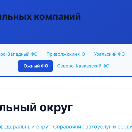
ильных компаний
ро-Западный ФО
Приволжский ФО
Уральский ФО
Южный ФО
Северо-Кавказский ФО
ьный округ
федеральный округ. Справочник автоуслуг и серв