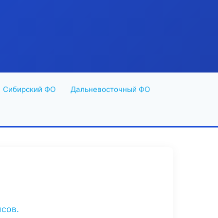
Сибирский ФО
Дальневосточный ФО
исов.