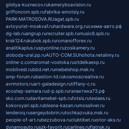
gildiya-kuznecov.ru
kameryboavision.ru
griffoncom.spb.ru
fabrika-emotsiy.ru
PARK-MATROSOVA.RU
agat.spb.ru
avtoyurist-moskva1.ru
hardware.org.ru
схема-авто.рф
dg-lab.ru
angrup.ru
recruiter.spb.ru
music8.spb.ru
krsk124.ru
kubok.spb.ru
romanofforex.ru
analitikaplus.ru
spyonline.ru
zosikamery.ru
sloboda-ural.pp.ru
AUTO-COM.SU
hohota.net
alimy.ru
online-z.com
aromat-vostoka.ru
otdelkaexp.ru
mobilvest.ru
bbd.net.ru
mebelshop.msk.ru
smp-forum.ru
bastion-td.ru
kosmoscreative.ru
avrmotors.ru
art-galadesign.ru
tiffany-c.ru
ecostep-samara.ru
d-p.spb.ru
галактика73.рф
sko.com.ru
davitamebel-spb.ru
fotsis.ru
tesiaes.ru
kokoroyari.spb.ru
blesna-kazan.ru
mossilver.ru
lenderoq.ru
sergeydobrin.ru
tochkazvuka.msk.ru
people-of-art.ru
bezzubova.ru
clubtibet.ru
orior-aks.ru
dynamoauto.ru
szk-favorit.ru
carlines.ru
flatnsk.ru