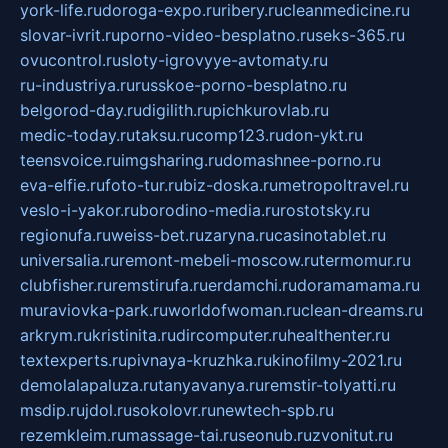
york-life.ru
doroga-expo.ru
ribery.ru
cleanmedicine.ru
slovar-ivrit.ru
porno-video-besplatno.ru
seks-365.ru
ovucontrol.ru
sloty-igrovyye-avtomaty.ru
ru-industriya.ru
russkoe-porno-besplatno.ru
belgorod-day.ru
digilith.ru
pichkurovlab.ru
medic-today.ru
taksu.ru
comp123.ru
don-ykt.ru
teensvoice.ru
imgsharing.ru
domashnee-porno.ru
eva-elfie.ru
foto-tur.ru
biz-doska.ru
metropoltravel.ru
veslo-i-yakor.ru
borodino-media.ru
rostotsky.ru
regionufa.ru
weiss-bet.ru
zaryna.ru
casinotablet.ru
universalia.ru
remont-mebeli-moscow.ru
termomur.ru
clubfisher.ru
remstirufa.ru
erdamchi.ru
doramamama.ru
muraviovka-park.ru
worldofwoman.ru
clean-dreams.ru
arkrym.ru
kristinita.ru
dircomputer.ru
healthenter.ru
textexperts.ru
pivnaya-kruzhka.ru
kinofilmy-2021.ru
demolalapaluza.ru
tanyavanya.ru
remstir-tolyatti.ru
msdip.ru
jdol.ru
sokolovr.ru
newtech-spb.ru
rezemkleim.ru
massage-tai.ru
seonub.ru
zvonitut.ru