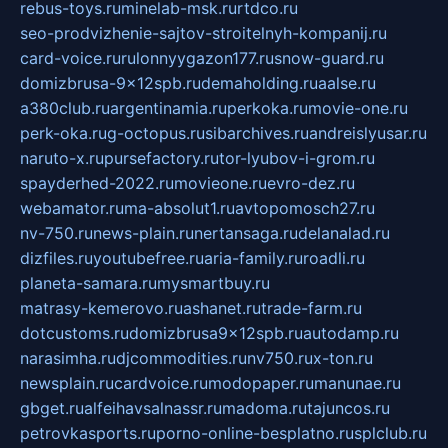
rebus-toys.ru
minelab-msk.ru
rtdco.ru
seo-prodvizhenie-sajtov-stroitelnyh-kompanij.ru
card-voice.ru
rulonnyygazon177.ru
snow-guard.ru
domizbrusa-9x12spb.ru
demaholding.ru
aalse.ru
a380club.ru
argentinamia.ru
perkoka.ru
movie-one.ru
perk-oka.ru
g-octopus.ru
sibarchives.ru
andreislyusar.ru
naruto-x.ru
pursefactory.ru
tor-lyubov-i-grom.ru
spayderhed-2022.ru
movieone.ru
evro-dez.ru
webamator.ru
ma-absolut1.ru
avtopomosch27.ru
nv-750.ru
news-plain.ru
nertansaga.ru
delanalad.ru
dizfiles.ru
youtubefree.ru
aria-family.ru
roadli.ru
planeta-samara.ru
mysmartbuy.ru
matrasy-kemerovo.ru
ashanet.ru
trade-farm.ru
dotcustoms.ru
domizbrusa9x12spb.ru
autodamp.ru
narasimha.ru
djcommodities.ru
nv750.ru
x-ton.ru
newsplain.ru
cardvoice.ru
modopaper.ru
manunae.ru
gbget.ru
alfeihavsalnassr.ru
madoma.ru
tajuncos.ru
petrovkasports.ru
porno-online-besplatno.ru
splclub.ru