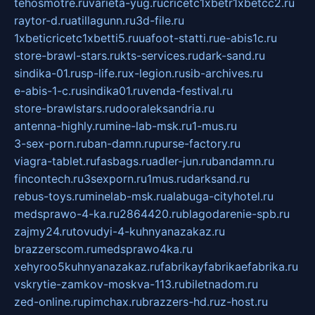
tehosmotre.ru
varieta-yug.ru
cricetc1xbetr1xbetcc2.ru
raytor-d.ru
atillagunn.ru
3d-file.ru
1xbeticricetc1xbetti5.ru
uafoot-statti.ru
e-abis1c.ru
store-brawl-stars.ru
kts-services.ru
dark-sand.ru
sindika-01.ru
sp-life.ru
x-legion.ru
sib-archives.ru
e-abis-1-c.ru
sindika01.ru
venda-festival.ru
store-brawlstars.ru
dooraleksandria.ru
antenna-highly.ru
mine-lab-msk.ru
1-mus.ru
3-sex-porn.ru
ban-damn.ru
purse-factory.ru
viagra-tablet.ru
fasbags.ru
adler-jun.ru
bandamn.ru
fincontech.ru
3sexporn.ru
1mus.ru
darksand.ru
rebus-toys.ru
minelab-msk.ru
alabuga-cityhotel.ru
medsprawo-4-ka.ru
2864420.ru
blagodarenie-spb.ru
zajmy24.ru
tovudyi-4-kuhnyanazakaz.ru
brazzerscom.ru
medsprawo4ka.ru
xehyroo5kuhnyanazakaz.ru
fabrikayfabrikaefabrika.ru
vskrytie-zamkov-moskva-113.ru
biletnadom.ru
zed-online.ru
pimchax.ru
brazzers-hd.ru
z-host.ru