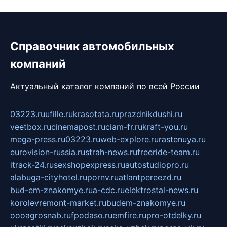
Справочник автомобильных
компаний
Актуальный каталог компаний по всей России
03223.ru
ufille.ru
krasotata.ru
prazdnikdushi.ru
veetbox.ru
cinemapost.ru
ciam-fr.ru
kraft-you.ru
mega-press.ru
03223.ru
web-explore.ru
rastenuya.ru
eurovision-russia.ru
strah-news.ru
freeride-team.ru
itrack-24.ru
sexshopexpress.ru
autostudiopro.ru
alabuga-cityhotel.ru
pornv.ru
atlantpereezd.ru
bud-em-znakomye.ru
a-cdc.ru
elektrostal-news.ru
korolevremont-market.ru
budem-znakomye.ru
oooagrosnab.ru
fpodaso.ru
emfire.ru
pro-otdelky.ru