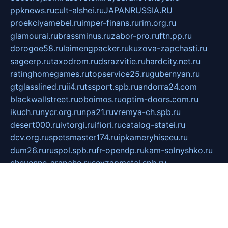
ppknews.ru
cult-alshei.ru
JAPANRUSSIA.RU
proekciyamebel.ru
imper-finans.ru
rim.org.ru
glamourai.ru
brassminus.ru
zabor-pro.ru
ftn.pp.ru
dorogoe58.ru
laimengpacker.ru
kuzova-zapchasti.ru
sageerp.ru
taxodrom.ru
dsrazvitie.ru
hardcity.net.ru
ratinghomegames.ru
topservice25.ru
gubernyan.ru
gtglasslined.ru
ii4.ru
tssport.spb.ru
andorra24.com
blackwallstreet.ru
oboimos.ru
optim-doors.com.ru
ikuch.ru
nycr.org.ru
npa21.ru
vremya-ch.spb.ru
desert000.ru
ivtorgi.ru
ifiori.ru
catalog-statei.ru
dcv.org.ru
spetsmaster174.ru
ipkameryhiseeu.ru
dum26.ru
ruspol.spb.ru
fr-opendp.ru
kam-solnyshko.ru
cheyenne-arapaho.ru
sevzapmetal.spb.ru
ted-lapidus.spb.ru
parasite-eliminator.ru
sigma-complete.ru
modernworld.ru
dama-moda.ru
eholot-group.ru
sk-nvkz.ru
DRONGOLD.RU
democratia2.ru
i-farmer.ru
mass-sport.org
jablonex.spb.ru
bookmess.ru
linkword.ru