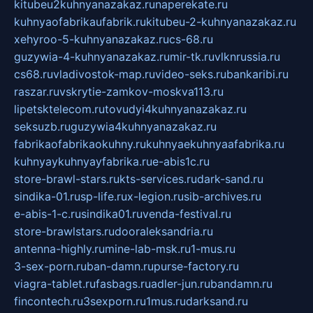
kitubeu2kuhnyanazakaz.ru
naperekate.ru
kuhnyaofabrikaufabrik.ru
kitubeu-2-kuhnyanazakaz.ru
xehyroo-5-kuhnyanazakaz.ru
cs-68.ru
guzywia-4-kuhnyanazakaz.ru
mir-tk.ru
vlknrussia.ru
cs68.ru
vladivostok-map.ru
video-seks.ru
bankaribi.ru
raszar.ru
vskrytie-zamkov-moskva113.ru
lipetsktelecom.ru
tovudyi4kuhnyanazakaz.ru
seksuzb.ru
guzywia4kuhnyanazakaz.ru
fabrikaofabrikaokuhny.ru
kuhnyaekuhnyaafabrika.ru
kuhnyaykuhnyayfabrika.ru
e-abis1c.ru
store-brawl-stars.ru
kts-services.ru
dark-sand.ru
sindika-01.ru
sp-life.ru
x-legion.ru
sib-archives.ru
e-abis-1-c.ru
sindika01.ru
venda-festival.ru
store-brawlstars.ru
dooraleksandria.ru
antenna-highly.ru
mine-lab-msk.ru
1-mus.ru
3-sex-porn.ru
ban-damn.ru
purse-factory.ru
viagra-tablet.ru
fasbags.ru
adler-jun.ru
bandamn.ru
fincontech.ru
3sexporn.ru
1mus.ru
darksand.ru