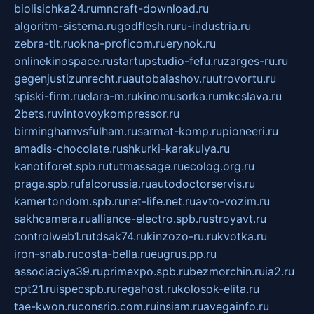
biolisichka24.ru
mncraft-download.ru
algoritm-sistema.ru
godflesh.ru
ru-industria.ru
zebra-tlt.ru
okna-proficom.ru
erynok.ru
onlinekinospace.ru
startupstudio-fefu.ru
zarges-ru.ru
gegenjustizunrecht.ru
autobalashov.ru
utrovortu.ru
spiski-firm.ru
elara-m.ru
kinomusorka.ru
mkcslava.ru
2bets.ru
vintovoykompressor.ru
birminghamvsfulham.ru
sarmat-komp.ru
pioneeri.ru
amadis-chocolate.ru
shkurki-karakulya.ru
kanotiforet.spb.ru
tutmassage.ru
ecolog.org.ru
praga.spb.ru
falcorussia.ru
autodoctorservis.ru
kamertondom.spb.ru
net-life.net.ru
avto-vozim.ru
sakhcamera.ru
alliance-electro.spb.ru
stroyavt.ru
controlweb1.ru
tdsak74.ru
kinzozo-ru.ru
kvotka.ru
iron-snab.ru
costa-bella.ru
eugrus.pp.ru
associaciya39.ru
primexpo.spb.ru
bezmorchin.ru
ia2.ru
cpt21.ru
ispecspb.ru
regahost.ru
kolosok-elita.ru
tae-kwon.ru
consrio.com.ru
insiam.ru
avegainfo.ru