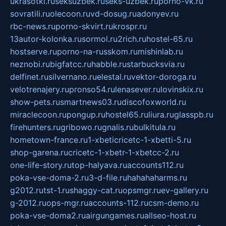
ukrasotki.ru
seksuzbek.ru
seks-uzbek.ru
porno-vk.ru
sovratili.ru
olecoon.ru
vd-dosug.ru
adonyev.ru
rbc-news.ru
porno-skvirt.ru
krospr.ru
13autor-kolonka.ru
sormol.ru
2rich.ru
hostel-65.ru
hostserve.ru
porno-na-russkom.ru
mishinlab.ru
neznobi.ru
bigfatcc.ru
habble.ru
starbucksvia.ru
delfinet.ru
silvernano.ru
elestal.ru
vektor-doroga.ru
velotrenajery.ru
pronso54.ru
lenasever.ru
lovinskix.ru
show-pets.ru
smartnews03.ru
discofoxworld.ru
miraclecoon.ru
pongup.ru
hostel65.ru
liura.ru
glasspb.ru
firehunters.ru
gribowo.ru
gnalis.ru
bulkitula.ru
hometown-france.ru
1-xbeticricetc-1-xbetti-5.ru
shop-garena.ru
cricetc-1-xbetr-1-xbetcc-2.ru
one-life-story.ru
top-halyava.ru
accounts112.ru
poka-vse-doma-2.ru
3-d-file.ru
hahahaharms.ru
g2012.ru
tst-1.ru
shaggy-cat.ru
opsmgr.ru
ev-gallery.ru
g-2012.ru
ops-mgr.ru
accounts-112.ru
csm-demo.ru
poka-vse-doma2.ru
airgungames.ru
allseo-host.ru