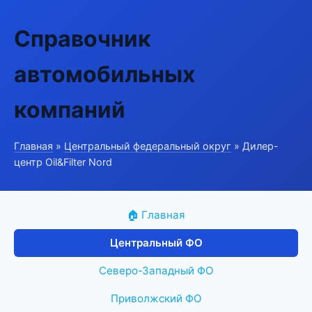
Справочник
автомобильных
компаний
Главная
»
Центральный федеральный округ
» Дилер-
центр Oil&Filter Nord
🏠 Главная
Центральный ФО
Северо-Западный ФО
Приволжский ФО