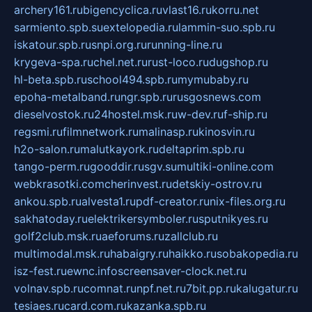
archery161.ru
bigencyclica.ru
vlast16.ru
korru.net
sarmiento.spb.su
extelopedia.ru
lammin-suo.spb.ru
iskatour.spb.ru
snpi.org.ru
running-line.ru
krygeva-spa.ru
chel.net.ru
rust-loco.ru
dugshop.ru
hl-beta.spb.ru
school494.spb.ru
mymubaby.ru
epoha-metalband.ru
ngr.spb.ru
rusgosnews.com
dieselvostok.ru
24hostel.msk.ru
w-dev.ru
f-ship.ru
regsmi.ru
filmnetwork.ru
malinasp.ru
kinosvin.ru
h2o-salon.ru
malutkayork.ru
deltaprim.spb.ru
tango-perm.ru
gooddir.ru
sgv.su
multiki-online.com
webkrasotki.com
cherinvest.ru
detskiy-ostrov.ru
ankou.spb.ru
alvesta1.ru
pdf-creator.ru
nix-files.org.ru
sakhatoday.ru
elektrikersymboler.ru
sputnikyes.ru
golf2club.msk.ru
aeforums.ru
zallclub.ru
multimodal.msk.ru
habaigry.ru
haikko.ru
sobakopedia.ru
isz-fest.ru
ewnc.info
screensaver-clock.net.ru
volnav.spb.ru
comnat.ru
npf.net.ru
7bit.pp.ru
kalugatur.ru
tesiaes.ru
card.com.ru
kazanka.spb.ru