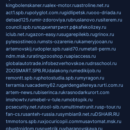
kingbolenskaner.ru
alex-motor.ru
astroline.net.ru
act1.spb.ru
polyglot.com.ru
gidlipetsk.ru
ooo-driada.ru
detsad125.ru
mir-zdoroviya.ru
bruslanovo.ru
siterem.ru
council.spb.ru
лодкипатриот.рф
kafekolizey.ru
iclub.net.ru
gazon-easy.ru
sugarepilekb.ru
grinox.ru
pylesostineco.ru
msts-ozarenie.ru
kameryjooan.ru
artemovskij.ru
dopler.spb.ru
aid70.ru
metall-perm.ru
ndm.msk.ru
ratingzooshop.ru
apiaccess.ru
globalautotrade.info
bezverhovskoe.ru
drsschool.ru
ZOOSMART.SPB.RU
dalakony.ru
medikijob.ru
remontt.spb.ru
photostudia.spb.ru
myragon.ru
terramia.ru
academy62.ru
gardengallereya.ru
rti.com.ru
artem-news.ru
biserinca.ru
krasnodarkurort.com
imshowtv.ru
mebel-v-tule.ru
mobtopik.ru
pcsecurity.net.ru
tool-sib.ru
multimetrunit.ru
sp-tour.ru
fan-cs.ru
santeh-russia.ru
symbian9.net.ru
DSHAIR.RU
tmmotors.spb.ru
xjocuricopii.com
musavtomat.msk.ru
obustrojdom.ru
sovetcik.ru
ybaranovskaya.ru