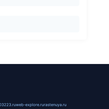
03223.ru
web-explore.ru
rastenuya.ru