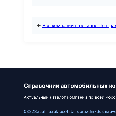
←
Все компании в регионе Центр
Справочник автомобильных к
Актуальный каталог компаний по всей Рос
03223.ru
ufille.ru
krasotata.ru
prazdnikdushi.ru
v