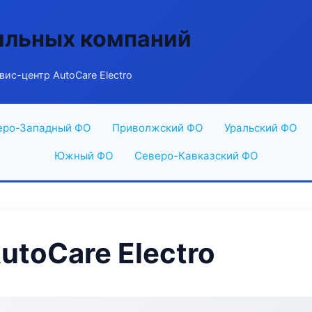
ильных компаний
вис-центр AutoCare Electro
еро-Западный ФО
Приволжский ФО
Уральский ФО
Южный ФО
Северо-Кавказский ФО
utoCare Electro