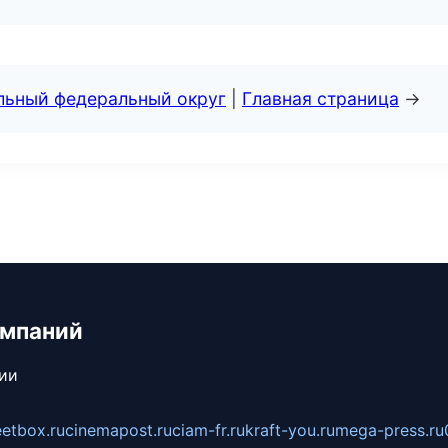
альный федеральный округ
|
Главная страница
→
омпаний
сии
eetbox.ru
cinemapost.ru
ciam-fr.ru
kraft-you.ru
mega-press.ru