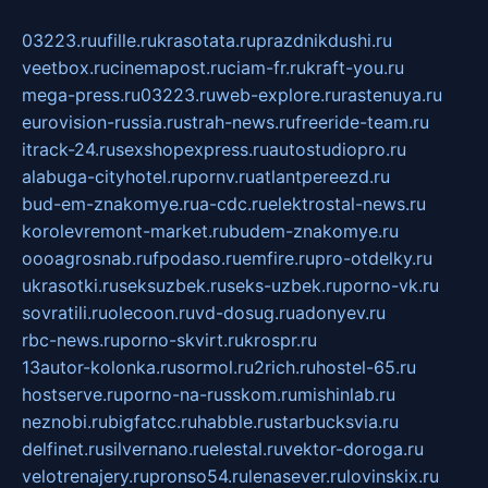
03223.ru
ufille.ru
krasotata.ru
prazdnikdushi.ru
veetbox.ru
cinemapost.ru
ciam-fr.ru
kraft-you.ru
mega-press.ru
03223.ru
web-explore.ru
rastenuya.ru
eurovision-russia.ru
strah-news.ru
freeride-team.ru
itrack-24.ru
sexshopexpress.ru
autostudiopro.ru
alabuga-cityhotel.ru
pornv.ru
atlantpereezd.ru
bud-em-znakomye.ru
a-cdc.ru
elektrostal-news.ru
korolevremont-market.ru
budem-znakomye.ru
oooagrosnab.ru
fpodaso.ru
emfire.ru
pro-otdelky.ru
ukrasotki.ru
seksuzbek.ru
seks-uzbek.ru
porno-vk.ru
sovratili.ru
olecoon.ru
vd-dosug.ru
adonyev.ru
rbc-news.ru
porno-skvirt.ru
krospr.ru
13autor-kolonka.ru
sormol.ru
2rich.ru
hostel-65.ru
hostserve.ru
porno-na-russkom.ru
mishinlab.ru
neznobi.ru
bigfatcc.ru
habble.ru
starbucksvia.ru
delfinet.ru
silvernano.ru
elestal.ru
vektor-doroga.ru
velotrenajery.ru
pronso54.ru
lenasever.ru
lovinskix.ru