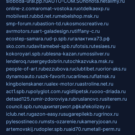
sloboda-ural.pp.ru
AUTO-COM.SU
hohota.net
alimy.ru
online-z.com
aromat-vostoka.ru
otdelkaexp.ru
mobilvest.ru
bbd.net.ru
mebelshop.msk.ru
smp-forum.ru
bastion-td.ru
kosmoscreative.ru
avrmotors.ru
art-galadesign.ru
tiffany-c.ru
ecostep-samara.ru
d-p.spb.ru
галактика73.рф
sko.com.ru
davitamebel-spb.ru
fotsis.ru
tesiaes.ru
kokoroyari.spb.ru
blesna-kazan.ru
mossilver.ru
lenderoq.ru
sergeydobrin.ru
tochkazvuka.msk.ru
people-of-art.ru
bezzubova.ru
clubtibet.ru
orior-aks.ru
dynamoauto.ru
szk-favorit.ru
carlines.ru
flatnsk.ru
kingbolenskaner.ru
alex-motor.ru
astroline.net.ru
act1.spb.ru
polyglot.com.ru
gidlipetsk.ru
ooo-driada.ru
detsad125.ru
mir-zdoroviya.ru
bruslanovo.ru
siterem.ru
council.spb.ru
лодкипатриот.рф
kafekolizey.ru
iclub.net.ru
gazon-easy.ru
sugarepilekb.ru
grinox.ru
pylesostineco.ru
msts-ozarenie.ru
kameryjooan.ru
artemovskij.ru
dopler.spb.ru
aid70.ru
metall-perm.ru