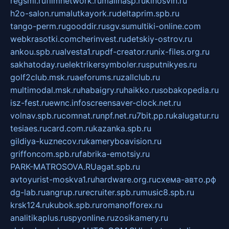
regsmi.ru
filmnetwork.ru
malinasp.ru
kinosvin.ru
h2o-salon.ru
malutkayork.ru
deltaprim.spb.ru
tango-perm.ru
gooddir.ru
sgv.su
multiki-online.com
webkrasotki.com
cherinvest.ru
detskiy-ostrov.ru
ankou.spb.ru
alvesta1.ru
pdf-creator.ru
nix-files.org.ru
sakhatoday.ru
elektrikersymboler.ru
sputnikyes.ru
golf2club.msk.ru
aeforums.ru
zallclub.ru
multimodal.msk.ru
habaigry.ru
haikko.ru
sobakopedia.ru
isz-fest.ru
ewnc.info
screensaver-clock.net.ru
volnav.spb.ru
comnat.ru
npf.net.ru
7bit.pp.ru
kalugatur.ru
tesiaes.ru
card.com.ru
kazanka.spb.ru
gildiya-kuznecov.ru
kameryboavision.ru
griffoncom.spb.ru
fabrika-emotsiy.ru
PARK-MATROSOVA.RU
agat.spb.ru
avtoyurist-moskva1.ru
hardware.org.ru
схема-авто.рф
dg-lab.ru
angrup.ru
recruiter.spb.ru
music8.spb.ru
krsk124.ru
kubok.spb.ru
romanofforex.ru
analitikaplus.ru
spyonline.ru
zosikamery.ru