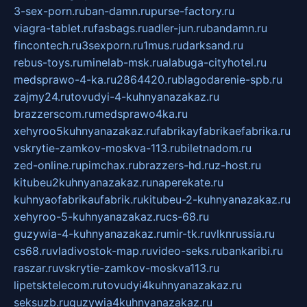
3-sex-porn.ru
ban-damn.ru
purse-factory.ru
viagra-tablet.ru
fasbags.ru
adler-jun.ru
bandamn.ru
fincontech.ru
3sexporn.ru
1mus.ru
darksand.ru
rebus-toys.ru
minelab-msk.ru
alabuga-cityhotel.ru
medsprawo-4-ka.ru
2864420.ru
blagodarenie-spb.ru
zajmy24.ru
tovudyi-4-kuhnyanazakaz.ru
brazzerscom.ru
medsprawo4ka.ru
xehyroo5kuhnyanazakaz.ru
fabrikayfabrikaefabrika.ru
vskrytie-zamkov-moskva-113.ru
biletnadom.ru
zed-online.ru
pimchax.ru
brazzers-hd.ru
z-host.ru
kitubeu2kuhnyanazakaz.ru
naperekate.ru
kuhnyaofabrikaufabrik.ru
kitubeu-2-kuhnyanazakaz.ru
xehyroo-5-kuhnyanazakaz.ru
cs-68.ru
guzywia-4-kuhnyanazakaz.ru
mir-tk.ru
vlknrussia.ru
cs68.ru
vladivostok-map.ru
video-seks.ru
bankaribi.ru
raszar.ru
vskrytie-zamkov-moskva113.ru
lipetsktelecom.ru
tovudyi4kuhnyanazakaz.ru
seksuzb.ru
guzywia4kuhnyanazakaz.ru