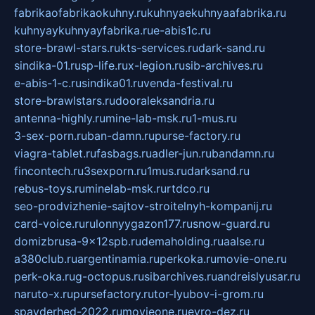
fabrikaofabrikaokuhny.ru
kuhnyaekuhnyaafabrika.ru
kuhnyaykuhnyayfabrika.ru
e-abis1c.ru
store-brawl-stars.ru
kts-services.ru
dark-sand.ru
sindika-01.ru
sp-life.ru
x-legion.ru
sib-archives.ru
e-abis-1-c.ru
sindika01.ru
venda-festival.ru
store-brawlstars.ru
dooraleksandria.ru
antenna-highly.ru
mine-lab-msk.ru
1-mus.ru
3-sex-porn.ru
ban-damn.ru
purse-factory.ru
viagra-tablet.ru
fasbags.ru
adler-jun.ru
bandamn.ru
fincontech.ru
3sexporn.ru
1mus.ru
darksand.ru
rebus-toys.ru
minelab-msk.ru
rtdco.ru
seo-prodvizhenie-sajtov-stroitelnyh-kompanij.ru
card-voice.ru
rulonnyygazon177.ru
snow-guard.ru
domizbrusa-9x12spb.ru
demaholding.ru
aalse.ru
a380club.ru
argentinamia.ru
perkoka.ru
movie-one.ru
perk-oka.ru
g-octopus.ru
sibarchives.ru
andreislyusar.ru
naruto-x.ru
pursefactory.ru
tor-lyubov-i-grom.ru
spayderhed-2022.ru
movieone.ru
evro-dez.ru