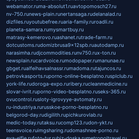
webamator.ru
ma-absolut1.ru
avtopomosch27.ru
nv-750.ru
news-plain.ru
nertansaga.ru
delanalad.ru
dizfiles.ru
youtubefree.ru
aria-family.ru
roadli.ru
planeta-samara.ru
mysmartbuy.ru
matrasy-kemerovo.ru
ashanet.ru
trade-farm.ru
dotcustoms.ru
domizbrusa9x12spb.ru
autodamp.ru
narasimha.ru
djcommodities.ru
nv750.ru
x-ton.ru
newsplain.ru
cardvoice.ru
modopaper.ru
manunae.ru
gbget.ru
alfeihavsalnassr.ru
madoma.ru
tajuncos.ru
petrovkasports.ru
porno-online-besplatno.ru
splclub.ru
york-life.ru
doroga-expo.ru
ribery.ru
cleanmedicine.ru
slovar-ivrit.ru
porno-video-besplatno.ru
seks-365.ru
ovucontrol.ru
sloty-igrovyye-avtomaty.ru
ru-industriya.ru
russkoe-porno-besplatno.ru
belgorod-day.ru
digilith.ru
pichkurovlab.ru
medic-today.ru
taksu.ru
comp123.ru
don-ykt.ru
teensvoice.ru
imgsharing.ru
domashnee-porno.ru
eva-elfie.ru
foto-tur.ru
biz-doska.ru
metropoltravel.ru