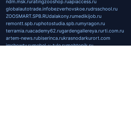
ndm.msk.ru
ratingzooshop.ru
apiaccess.ru
globalautotrade.info
bezverhovskoe.ru
drsschool.ru
ZOOSMART.SPB.RU
dalakony.ru
medikijob.ru
remontt.spb.ru
photostudia.spb.ru
myragon.ru
terramia.ru
academy62.ru
gardengallereya.ru
rti.com.ru
artem-news.ru
biserinca.ru
krasnodarkurort.com
imshowtv.ru
mebel-v-tule.ru
mobtopik.ru
pcsecurity.net.ru
tool-sib.ru
multimetrunit.ru
sp-tour.ru
fan-cs.ru
santeh-russia.ru
symbian9.net.ru
DSHAIR.RU
tmmotors.spb.ru
xjocuricopii.com
musavtomat.msk.ru
obustrojdom.ru
sovetcik.ru
ybaranovskaya.ru
ppknews.ru
cult-alshei.ru
JAPANRUSSIA.RU
proekciyamebel.ru
imper-finans.ru
rim.org.ru
glamourai.ru
brassminus.ru
zabor-pro.ru
ftn.pp.ru
dorogoe58.ru
laimengpacker.ru
kuzova-zapchasti.ru
sageerp.ru
taxodrom.ru
dsrazvitie.ru
hardcity.net.ru
ratinghomegames.ru
topservice25.ru
gubernyan.ru
gtglasslined.ru
ii4.ru
tssport.spb.ru
andorra24.com