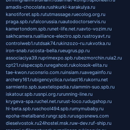
amadis-chocolate.ru
shkurki-karakulya.ru
kanotiforet.spb.ru
tutmassage.ru
ecolog.org.ru
praga.spb.ru
falcorussia.ru
autodoctorservis.ru
kamertondom.spb.ru
net-life.net.ru
avto-vozim.ru
sakhcamera.ru
alliance-electro.spb.ru
stroyavt.ru
controlweb1.ru
tdsak74.ru
kinzozo-ru.ru
kvotka.ru
iron-snab.ru
costa-bella.ru
eugrus.pp.ru
associaciya39.ru
primexpo.spb.ru
bezmorchin.ru
ia2.ru
cpt21.ru
ispecspb.ru
regahost.ru
kolosok-elita.ru
tae-kwon.ru
consrio.com.ru
insiam.ru
avegainfo.ru
archery161.ru
bigencyclica.ru
vlast16.ru
korru.net
sarmiento.spb.su
extelopedia.ru
lammin-suo.spb.ru
iskatour.spb.ru
snpi.org.ru
running-line.ru
krygeva-spa.ru
chel.net.ru
rust-loco.ru
dugshop.ru
hl-beta.spb.ru
school494.spb.ru
mymubaby.ru
epoha-metalband.ru
ngr.spb.ru
rusgosnews.com
dieselvostok.ru
24hostel.msk.ru
w-dev.ru
f-ship.ru