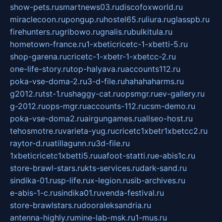
show-pets.ru
smartnews03.ru
discofoxworld.ru
miraclecoon.ru
pongup.ru
hostel65.ru
liura.ru
glasspb.ru
firehunters.ru
gribowo.ru
gnalis.ru
bulkitula.ru
hometown-france.ru
1-xbeticricetc-1-xbetti-5.ru
shop-garena.ru
cricetc-1-xbetr-1-xbetcc-2.ru
one-life-story.ru
top-halyava.ru
accounts112.ru
poka-vse-doma-2.ru
3-d-file.ru
hahahaharms.ru
g2012.ru
tst-1.ru
shaggy-cat.ru
opsmgr.ru
ev-gallery.ru
g-2012.ru
ops-mgr.ru
accounts-112.ru
csm-demo.ru
poka-vse-doma2.ru
airgungames.ru
allseo-host.ru
tehosmotre.ru
varieta-yug.ru
cricetc1xbetr1xbetcc2.ru
raytor-d.ru
atillagunn.ru
3d-file.ru
1xbeticricetc1xbetti5.ru
uafoot-statti.ru
e-abis1c.ru
store-brawl-stars.ru
kts-services.ru
dark-sand.ru
sindika-01.ru
sp-life.ru
x-legion.ru
sib-archives.ru
e-abis-1-c.ru
sindika01.ru
venda-festival.ru
store-brawlstars.ru
dooraleksandria.ru
antenna-highly.ru
mine-lab-msk.ru
1-mus.ru