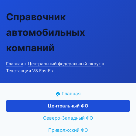
Справочник
автомобильных
компаний
Главная
»
Центральный федеральный округ
»
Техстанция V8 FastFix
🏠 Главная
Центральный ФО
Северо-Западный ФО
Приволжский ФО