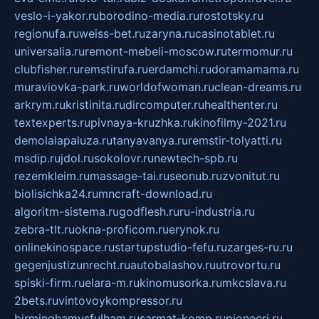
veslo-i-yakor.ru
borodino-media.ru
rostotsky.ru
regionufa.ru
weiss-bet.ru
zaryna.ru
casinotablet.ru
universalia.ru
remont-mebeli-moscow.ru
termomur.ru
clubfisher.ru
remstirufa.ru
erdamchi.ru
doramamama.ru
muraviovka-park.ru
worldofwoman.ru
clean-dreams.ru
arkrym.ru
kristinita.ru
dircomputer.ru
healthenter.ru
textexperts.ru
pivnaya-kruzhka.ru
kinofilmy-2021.ru
demolalapaluza.ru
tanyavanya.ru
remstir-tolyatti.ru
msdip.ru
jdol.ru
sokolovr.ru
newtech-spb.ru
rezemkleim.ru
massage-tai.ru
seonub.ru
zvonitut.ru
biolisichka24.ru
mncraft-download.ru
algoritm-sistema.ru
godflesh.ru
ru-industria.ru
zebra-tlt.ru
okna-proficom.ru
erynok.ru
onlinekinospace.ru
startupstudio-fefu.ru
zarges-ru.ru
gegenjustizunrecht.ru
autobalashov.ru
utrovortu.ru
spiski-firm.ru
elara-m.ru
kinomusorka.ru
mkcslava.ru
2bets.ru
vintovoykompressor.ru
birminghamvsfulham.ru
sarmat-komp.ru
pioneeri.ru