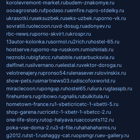
korolevremont-market.ru
budem-znakomye.ru
oooagrosnab.ru
fpodaso.ru
emfire.ru
pro-otdelky.ru
ukrasotki.ru
seksuzbek.ru
seks-uzbek.ru
porno-vk.ru
sovratili.ru
olecoon.ru
vd-dosug.ru
adonyev.ru
rbc-news.ru
porno-skvirt.ru
krospr.ru
13autor-kolonka.ru
sormol.ru
2rich.ru
hostel-65.ru
hostserve.ru
porno-na-russkom.ru
mishinlab.ru
neznobi.ru
bigfatcc.ru
habble.ru
starbucksvia.ru
delfinet.ru
silvernano.ru
elestal.ru
vektor-doroga.ru
velotrenajery.ru
pronso54.ru
lenasever.ru
lovinskix.ru
show-pets.ru
smartnews03.ru
discofoxworld.ru
miraclecoon.ru
pongup.ru
hostel65.ru
liura.ru
glasspb.ru
firehunters.ru
gribowo.ru
gnalis.ru
bulkitula.ru
hometown-france.ru
1-xbeticricetc-1-xbetti-5.ru
shop-garena.ru
cricetc-1-xbetr-1-xbetcc-2.ru
one-life-story.ru
top-halyava.ru
accounts112.ru
poka-vse-doma-2.ru
3-d-file.ru
hahahaharms.ru
g2012.ru
tst-1.ru
shaggy-cat.ru
opsmgr.ru
ev-gallery.ru