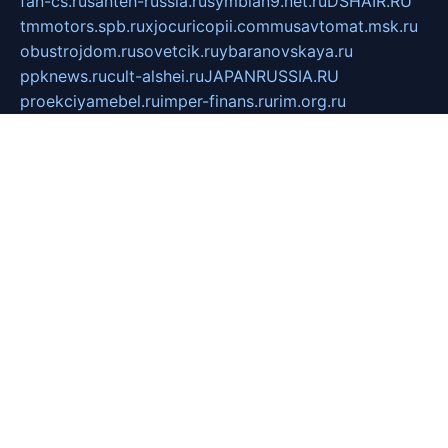
fan-cs.ru
santeh-russia.ru
symbian9.net.ru
DSHAIR.RU
tmmotors.spb.ru
xjocuricopii.com
musavtomat.msk.ru
obustrojdom.ru
sovetcik.ru
ybaranovskaya.ru
ppknews.ru
cult-alshei.ru
JAPANRUSSIA.RU
proekciyamebel.ru
imper-finans.ru
rim.org.ru
glamourai.ru
brassminus.ru
zabor-pro.ru
ftn.pp.ru
dorogoe58.ru
laimengpacker.ru
kuzova-zapchasti.ru
sageerp.ru
taxodrom.ru
dsrazvitie.ru
hardcity.net.ru
ratinghomegames.ru
topservice25.ru
gubernyan.ru
gtglasslined.ru
ii4.ru
tssport.spb.ru
andorra24.com
blackwallstreet.ru
oboimos.ru
optim-doors.com.ru
ikuch.ru
nycr.org.ru
npa21.ru
vremya-ch.spb.ru
desert000.ru
ivtorgi.ru
ifiori.ru
catalog-statei.ru
dcv.org.ru
spetsmaster174.ru
ipkameryhiseeu.ru
dum26.ru
ruspol.spb.ru
fr-opendp.ru
kam-solnyshko.ru
cheyenne-arapaho.ru
sevzapmetal.spb.ru
ted-lapidus.spb.ru
parasite-eliminator.ru
sigma-complete.ru
modernworld.ru
dama-moda.ru