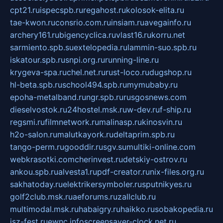
cpt21.ru
ispecspb.ru
regahost.ru
kolosok-elita.ru
tae-kwon.ru
consrio.com.ru
insiam.ru
avegainfo.ru
archery161.ru
bigencyclica.ru
vlast16.ru
korru.net
sarmiento.spb.su
extelopedia.ru
lammin-suo.spb.ru
iskatour.spb.ru
snpi.org.ru
running-line.ru
krygeva-spa.ru
chel.net.ru
rust-loco.ru
dugshop.ru
hl-beta.spb.ru
school494.spb.ru
mymubaby.ru
epoha-metalband.ru
ngr.spb.ru
rusgosnews.com
dieselvostok.ru
24hostel.msk.ru
w-dev.ru
f-ship.ru
regsmi.ru
filmnetwork.ru
malinasp.ru
kinosvin.ru
h2o-salon.ru
malutkayork.ru
deltaprim.spb.ru
tango-perm.ru
gooddir.ru
sgv.su
multiki-online.com
webkrasotki.com
cherinvest.ru
detskiy-ostrov.ru
ankou.spb.ru
alvesta1.ru
pdf-creator.ru
nix-files.org.ru
sakhatoday.ru
elektrikersymboler.ru
sputnikyes.ru
golf2club.msk.ru
aeforums.ru
zallclub.ru
multimodal.msk.ru
habaigry.ru
haikko.ru
sobakopedia.ru
isz-fest.ru
ewnc.info
screensaver-clock.net.ru