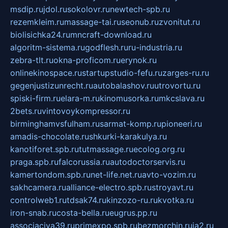
msdip.ru
jdol.ru
sokolovr.ru
newtech-spb.ru
rezemkleim.ru
massage-tai.ru
seonub.ru
zvonitut.ru
biolisichka24.ru
mncraft-download.ru
algoritm-sistema.ru
godflesh.ru
ru-industria.ru
zebra-tlt.ru
okna-proficom.ru
erynok.ru
onlinekinospace.ru
startupstudio-fefu.ru
zarges-ru.ru
gegenjustizunrecht.ru
autobalashov.ru
utrovortu.ru
spiski-firm.ru
elara-m.ru
kinomusorka.ru
mkcslava.ru
2bets.ru
vintovoykompressor.ru
birminghamvsfulham.ru
sarmat-komp.ru
pioneeri.ru
amadis-chocolate.ru
shkurki-karakulya.ru
kanotiforet.spb.ru
tutmassage.ru
ecolog.org.ru
praga.spb.ru
falcorussia.ru
autodoctorservis.ru
kamertondom.spb.ru
net-life.net.ru
avto-vozim.ru
sakhcamera.ru
alliance-electro.spb.ru
stroyavt.ru
controlweb1.ru
tdsak74.ru
kinzozo-ru.ru
kvotka.ru
iron-snab.ru
costa-bella.ru
eugrus.pp.ru
associaciya39.ru
primexpo.spb.ru
bezmorchin.ru
ia2.ru