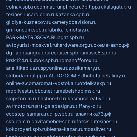
volnav.spb.ru
comnat.ru
npf.net.ru
7bit.pp.ru
kalugatur.ru
tesiaes.ru
card.com.ru
kazanka.spb.ru
gildiya-kuznecov.ru
kameryboavision.ru
griffoncom.spb.ru
fabrika-emotsiy.ru
PARK-MATROSOVA.RU
agat.spb.ru
avtoyurist-moskva1.ru
hardware.org.ru
схема-авто.рф
dg-lab.ru
angrup.ru
recruiter.spb.ru
music8.spb.ru
krsk124.ru
kubok.spb.ru
romanofforex.ru
analitikaplus.ru
spyonline.ru
zosikamery.ru
sloboda-ural.pp.ru
AUTO-COM.SU
hohota.net
alimy.ru
online-z.com
aromat-vostoka.ru
otdelkaexp.ru
mobilvest.ru
bbd.net.ru
mebelshop.msk.ru
smp-forum.ru
bastion-td.ru
kosmoscreative.ru
avrmotors.ru
art-galadesign.ru
tiffany-c.ru
ecostep-samara.ru
d-p.spb.ru
галактика73.рф
sko.com.ru
davitamebel-spb.ru
fotsis.ru
tesiaes.ru
kokoroyari.spb.ru
blesna-kazan.ru
mossilver.ru
lenderoq.ru
sergeydobrin.ru
tochkazvuka.msk.ru