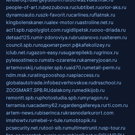
people-of-art.ru
bezzubova.ru
clubtibet.ru
orior-aks.ru
dynamoauto.ru
szk-favorit.ru
carlines.ru
flatnsk.ru
kingbolenskaner.ru
alex-motor.ru
astroline.net.ru
act1.spb.ru
polyglot.com.ru
gidlipetsk.ru
ooo-driada.ru
detsad125.ru
mir-zdoroviya.ru
bruslanovo.ru
siterem.ru
council.spb.ru
лодкипатриот.рф
kafekolizey.ru
iclub.net.ru
gazon-easy.ru
sugarepilekb.ru
grinox.ru
pylesostineco.ru
msts-ozarenie.ru
kameryjooan.ru
artemovskij.ru
dopler.spb.ru
aid70.ru
metall-perm.ru
ndm.msk.ru
ratingzooshop.ru
apiaccess.ru
globalautotrade.info
bezverhovskoe.ru
drsschool.ru
ZOOSMART.SPB.RU
dalakony.ru
medikijob.ru
remontt.spb.ru
photostudia.spb.ru
myragon.ru
terramia.ru
academy62.ru
gardengallereya.ru
rti.com.ru
artem-news.ru
biserinca.ru
krasnodarkurort.com
imshowtv.ru
mebel-v-tule.ru
mobtopik.ru
pcsecurity.net.ru
tool-sib.ru
multimetrunit.ru
sp-tour.ru