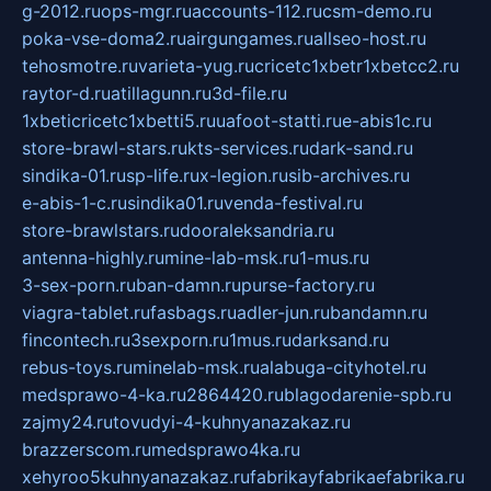
g-2012.ru
ops-mgr.ru
accounts-112.ru
csm-demo.ru
poka-vse-doma2.ru
airgungames.ru
allseo-host.ru
tehosmotre.ru
varieta-yug.ru
cricetc1xbetr1xbetcc2.ru
raytor-d.ru
atillagunn.ru
3d-file.ru
1xbeticricetc1xbetti5.ru
uafoot-statti.ru
e-abis1c.ru
store-brawl-stars.ru
kts-services.ru
dark-sand.ru
sindika-01.ru
sp-life.ru
x-legion.ru
sib-archives.ru
e-abis-1-c.ru
sindika01.ru
venda-festival.ru
store-brawlstars.ru
dooraleksandria.ru
antenna-highly.ru
mine-lab-msk.ru
1-mus.ru
3-sex-porn.ru
ban-damn.ru
purse-factory.ru
viagra-tablet.ru
fasbags.ru
adler-jun.ru
bandamn.ru
fincontech.ru
3sexporn.ru
1mus.ru
darksand.ru
rebus-toys.ru
minelab-msk.ru
alabuga-cityhotel.ru
medsprawo-4-ka.ru
2864420.ru
blagodarenie-spb.ru
zajmy24.ru
tovudyi-4-kuhnyanazakaz.ru
brazzerscom.ru
medsprawo4ka.ru
xehyroo5kuhnyanazakaz.ru
fabrikayfabrikaefabrika.ru