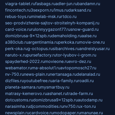
viagra-tablet.ru
fasbags.ru
adler-jun.ru
bandamn.ru
fincontech.ru
3sexporn.ru
1mus.ru
darksand.ru
rebus-toys.ru
minelab-msk.ru
rtdco.ru
seo-prodvizhenie-sajtov-stroitelnyh-kompanij.ru
card-voice.ru
rulonnyygazon177.ru
snow-guard.ru
domizbrusa-9x12spb.ru
demaholding.ru
aalse.ru
a380club.ru
argentinamia.ru
perkoka.ru
movie-one.ru
perk-oka.ru
g-octopus.ru
sibarchives.ru
andreislyusar.ru
naruto-x.ru
pursefactory.ru
tor-lyubov-i-grom.ru
spayderhed-2022.ru
movieone.ru
evro-dez.ru
webamator.ru
ma-absolut1.ru
avtopomosch27.ru
nv-750.ru
news-plain.ru
nertansaga.ru
delanalad.ru
dizfiles.ru
youtubefree.ru
aria-family.ru
roadli.ru
planeta-samara.ru
mysmartbuy.ru
matrasy-kemerovo.ru
ashanet.ru
trade-farm.ru
dotcustoms.ru
domizbrusa9x12spb.ru
autodamp.ru
narasimha.ru
djcommodities.ru
nv750.ru
x-ton.ru
newsplain.ru
cardvoice.ru
modopaper.ru
manunae.ru