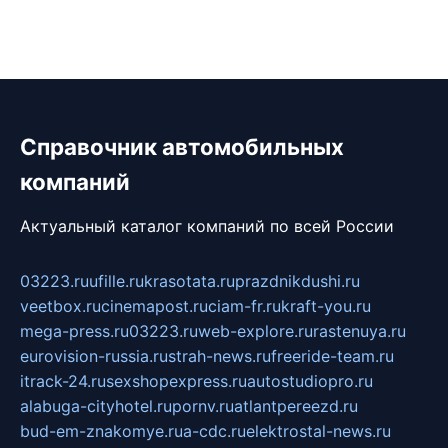
Справочник автомобильных
компаний
Актуальный каталог компаний по всей России
03223.ru
ufille.ru
krasotata.ru
prazdnikdushi.ru
veetbox.ru
cinemapost.ru
ciam-fr.ru
kraft-you.ru
mega-press.ru
03223.ru
web-explore.ru
rastenuya.ru
eurovision-russia.ru
strah-news.ru
freeride-team.ru
itrack-24.ru
sexshopexpress.ru
autostudiopro.ru
alabuga-cityhotel.ru
pornv.ru
atlantpereezd.ru
bud-em-znakomye.ru
a-cdc.ru
elektrostal-news.ru