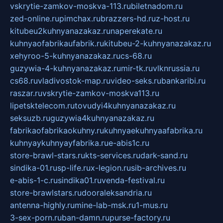
vskrytie-zamkov-moskva-113.ru
biletnadom.ru
zed-online.ru
pimchax.ru
brazzers-hd.ru
z-host.ru
kitubeu2kuhnyanazakaz.ru
naperekate.ru
kuhnyaofabrikaufabrik.ru
kitubeu-2-kuhnyanazakaz.ru
xehyroo-5-kuhnyanazakaz.ru
cs-68.ru
guzywia-4-kuhnyanazakaz.ru
mir-tk.ru
vlknrussia.ru
cs68.ru
vladivostok-map.ru
video-seks.ru
bankaribi.ru
raszar.ru
vskrytie-zamkov-moskva113.ru
lipetsktelecom.ru
tovudyi4kuhnyanazakaz.ru
seksuzb.ru
guzywia4kuhnyanazakaz.ru
fabrikaofabrikaokuhny.ru
kuhnyaekuhnyaafabrika.ru
kuhnyaykuhnyayfabrika.ru
e-abis1c.ru
store-brawl-stars.ru
kts-services.ru
dark-sand.ru
sindika-01.ru
sp-life.ru
x-legion.ru
sib-archives.ru
e-abis-1-c.ru
sindika01.ru
venda-festival.ru
store-brawlstars.ru
dooraleksandria.ru
antenna-highly.ru
mine-lab-msk.ru
1-mus.ru
3-sex-porn.ru
ban-damn.ru
purse-factory.ru