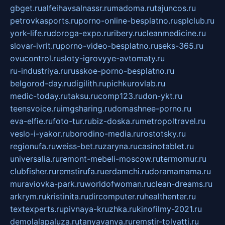
gbget.ru
alfeihavsalnassr.ru
madoma.ru
tajuncos.ru
petrovkasports.ru
porno-online-besplatno.ru
splclub.ru
york-life.ru
doroga-expo.ru
ribery.ru
cleanmedicine.ru
slovar-ivrit.ru
porno-video-besplatno.ru
seks-365.ru
ovucontrol.ru
sloty-igrovyye-avtomaty.ru
ru-industriya.ru
russkoe-porno-besplatno.ru
belgorod-day.ru
digilith.ru
pichkurovlab.ru
medic-today.ru
taksu.ru
comp123.ru
don-ykt.ru
teensvoice.ru
imgsharing.ru
domashnee-porno.ru
eva-elfie.ru
foto-tur.ru
biz-doska.ru
metropoltravel.ru
veslo-i-yakor.ru
borodino-media.ru
rostotsky.ru
regionufa.ru
weiss-bet.ru
zaryna.ru
casinotablet.ru
universalia.ru
remont-mebeli-moscow.ru
termomur.ru
clubfisher.ru
remstirufa.ru
erdamchi.ru
doramamama.ru
muraviovka-park.ru
worldofwoman.ru
clean-dreams.ru
arkrym.ru
kristinita.ru
dircomputer.ru
healthenter.ru
textexperts.ru
pivnaya-kruzhka.ru
kinofilmy-2021.ru
demolalapaluza.ru
tanyavanya.ru
remstir-tolyatti.ru