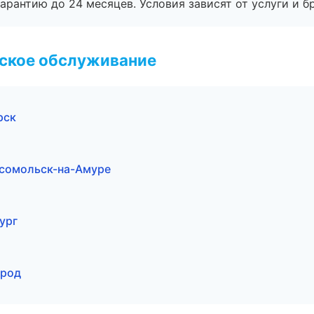
рантию до 24 месяцев. Условия зависят от услуги и бр
еское обслуживание
рск
мсомольск-на-Амуре
ург
ород