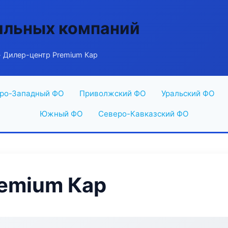
ильных компаний
 Дилер-центр Premium Кар
ро-Западный ФО
Приволжский ФО
Уральский ФО
Южный ФО
Северо-Кавказский ФО
emium Кар