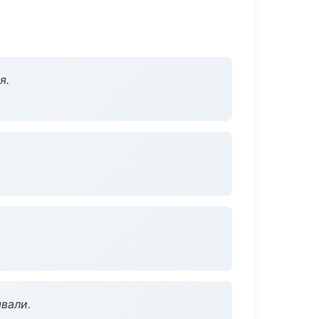
я.
вали.