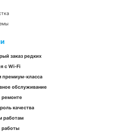
стка
темы
ми
рый заказ редких
 с Wi‑Fi
м премиум-класса
вное обслуживание
и ремонте
роль качества
м работам
е работы