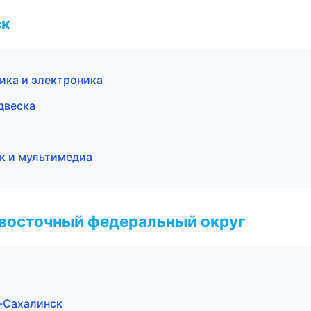
ск
ика и электроника
двеска
ук и мультимедиа
евосточный федеральный округ
о-Сахалинск