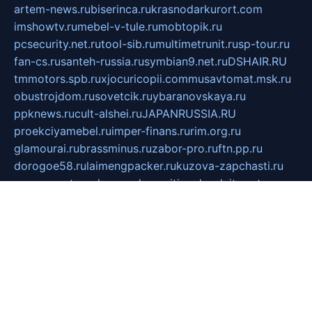
artem-news.ru
biserinca.ru
krasnodarkurort.com
imshowtv.ru
mebel-v-tule.ru
mobtopik.ru
pcsecurity.net.ru
tool-sib.ru
multimetrunit.ru
sp-tour.ru
fan-cs.ru
santeh-russia.ru
symbian9.net.ru
DSHAIR.RU
tmmotors.spb.ru
xjocuricopii.com
musavtomat.msk.ru
obustrojdom.ru
sovetcik.ru
ybaranovskaya.ru
ppknews.ru
cult-alshei.ru
JAPANRUSSIA.RU
proekciyamebel.ru
imper-finans.ru
rim.org.ru
glamourai.ru
brassminus.ru
zabor-pro.ru
ftn.pp.ru
dorogoe58.ru
laimengpacker.ru
kuzova-zapchasti.ru
sageerp.ru
taxodrom.ru
dsrazvitie.ru
hardcity.net.ru
ratinghomegames.ru
topservice25.ru
gubernyan.ru
gtglasslined.ru
ii4.ru
tssport.spb.ru
andorra24.com
blackwallstreet.ru
oboimos.ru
optim-doors.com.ru
ikuch.ru
nycr.org.ru
npa21.ru
vremya-ch.spb.ru
desert000.ru
ivtorgi.ru
ifiori.ru
catalog-statei.ru
dcv.org.ru
spetsmaster174.ru
ipkameryhiseeu.ru
dum26.ru
ruspol.spb.ru
fr-opendp.ru
kam-solnyshko.ru