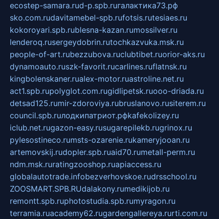
ecostep-samara.ru
d-p.spb.ru
галактика73.рф
sko.com.ru
davitamebel-spb.ru
fotsis.ru
tesiaes.ru
kokoroyari.spb.ru
blesna-kazan.ru
mossilver.ru
lenderoq.ru
sergeydobrin.ru
tochkazvuka.msk.ru
people-of-art.ru
bezzubova.ru
clubtibet.ru
orior-aks.ru
dynamoauto.ru
szk-favorit.ru
carlines.ru
flatnsk.ru
kingbolenskaner.ru
alex-motor.ru
astroline.net.ru
act1.spb.ru
polyglot.com.ru
gidlipetsk.ru
ooo-driada.ru
detsad125.ru
mir-zdoroviya.ru
bruslanovo.ru
siterem.ru
council.spb.ru
лодкипатриот.рф
kafekolizey.ru
iclub.net.ru
gazon-easy.ru
sugarepilekb.ru
grinox.ru
pylesostineco.ru
msts-ozarenie.ru
kameryjooan.ru
artemovskij.ru
dopler.spb.ru
aid70.ru
metall-perm.ru
ndm.msk.ru
ratingzooshop.ru
apiaccess.ru
globalautotrade.info
bezverhovskoe.ru
drsschool.ru
ZOOSMART.SPB.RU
dalakony.ru
medikijob.ru
remontt.spb.ru
photostudia.spb.ru
myragon.ru
terramia.ru
academy62.ru
gardengallereya.ru
rti.com.ru