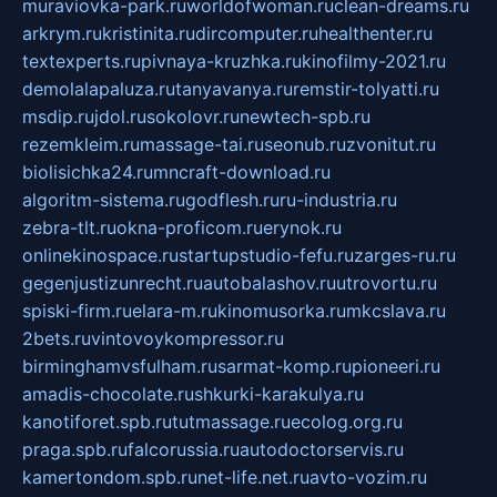
muraviovka-park.ru
worldofwoman.ru
clean-dreams.ru
arkrym.ru
kristinita.ru
dircomputer.ru
healthenter.ru
textexperts.ru
pivnaya-kruzhka.ru
kinofilmy-2021.ru
demolalapaluza.ru
tanyavanya.ru
remstir-tolyatti.ru
msdip.ru
jdol.ru
sokolovr.ru
newtech-spb.ru
rezemkleim.ru
massage-tai.ru
seonub.ru
zvonitut.ru
biolisichka24.ru
mncraft-download.ru
algoritm-sistema.ru
godflesh.ru
ru-industria.ru
zebra-tlt.ru
okna-proficom.ru
erynok.ru
onlinekinospace.ru
startupstudio-fefu.ru
zarges-ru.ru
gegenjustizunrecht.ru
autobalashov.ru
utrovortu.ru
spiski-firm.ru
elara-m.ru
kinomusorka.ru
mkcslava.ru
2bets.ru
vintovoykompressor.ru
birminghamvsfulham.ru
sarmat-komp.ru
pioneeri.ru
amadis-chocolate.ru
shkurki-karakulya.ru
kanotiforet.spb.ru
tutmassage.ru
ecolog.org.ru
praga.spb.ru
falcorussia.ru
autodoctorservis.ru
kamertondom.spb.ru
net-life.net.ru
avto-vozim.ru