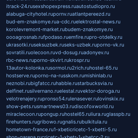
itrack-24.ru
sexshopexpress.ru
autostudiopro.ru
alabuga-cityhotel.ru
pornv.ru
atlantpereezd.ru
bud-em-znakomye.ru
a-cdc.ru
elektrostal-news.ru
korolevremont-market.ru
budem-znakomye.ru
oooagrosnab.ru
fpodaso.ru
emfire.ru
pro-otdelky.ru
ukrasotki.ru
seksuzbek.ru
seks-uzbek.ru
porno-vk.ru
sovratili.ru
olecoon.ru
vd-dosug.ru
adonyev.ru
rbc-news.ru
porno-skvirt.ru
krospr.ru
13autor-kolonka.ru
sormol.ru
2rich.ru
hostel-65.ru
hostserve.ru
porno-na-russkom.ru
mishinlab.ru
neznobi.ru
bigfatcc.ru
habble.ru
starbucksvia.ru
delfinet.ru
silvernano.ru
elestal.ru
vektor-doroga.ru
velotrenajery.ru
pronso54.ru
lenasever.ru
lovinskix.ru
show-pets.ru
smartnews03.ru
discofoxworld.ru
miraclecoon.ru
pongup.ru
hostel65.ru
liura.ru
glasspb.ru
firehunters.ru
gribowo.ru
gnalis.ru
bulkitula.ru
hometown-france.ru
1-xbeticricetc-1-xbetti-5.ru
shop-garena.ru
cricetc-1-xbetr-1-xbetcc-2.ru