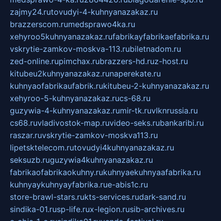
zajmy24.ru
tovudyi-4-kuhnyanazakaz.ru
brazzerscom.ru
medsprawo4ka.ru
xehyroo5kuhnyanazakaz.ru
fabrikayfabrikaefabrika.ru
vskrytie-zamkov-moskva-113.ru
biletnadom.ru
zed-online.ru
pimchax.ru
brazzers-hd.ru
z-host.ru
kitubeu2kuhnyanazakaz.ru
naperekate.ru
kuhnyaofabrikaufabrik.ru
kitubeu-2-kuhnyanazakaz.ru
xehyroo-5-kuhnyanazakaz.ru
cs-68.ru
guzywia-4-kuhnyanazakaz.ru
mir-tk.ru
vlknrussia.ru
cs68.ru
vladivostok-map.ru
video-seks.ru
bankaribi.ru
raszar.ru
vskrytie-zamkov-moskva113.ru
lipetsktelecom.ru
tovudyi4kuhnyanazakaz.ru
seksuzb.ru
guzywia4kuhnyanazakaz.ru
fabrikaofabrikaokuhny.ru
kuhnyaekuhnyaafabrika.ru
kuhnyaykuhnyayfabrika.ru
e-abis1c.ru
store-brawl-stars.ru
kts-services.ru
dark-sand.ru
sindika-01.ru
sp-life.ru
x-legion.ru
sib-archives.ru