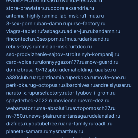
e-abis-1-c.ru
sindika01.ru
venda-festival.ru
store-brawlstars.ru
dooraleksandria.ru
antenna-highly.ru
mine-lab-msk.ru
1-mus.ru
3-sex-porn.ru
ban-damn.ru
purse-factory.ru
viagra-tablet.ru
fasbags.ru
adler-jun.ru
bandamn.ru
fincontech.ru
3sexporn.ru
1mus.ru
darksand.ru
rebus-toys.ru
minelab-msk.ru
rtdco.ru
seo-prodvizhenie-sajtov-stroitelnyh-kompanij.ru
card-voice.ru
rulonnyygazon177.ru
snow-guard.ru
domizbrusa-9x12spb.ru
demaholding.ru
aalse.ru
a380club.ru
argentinamia.ru
perkoka.ru
movie-one.ru
perk-oka.ru
g-octopus.ru
sibarchives.ru
andreislyusar.ru
naruto-x.ru
pursefactory.ru
tor-lyubov-i-grom.ru
spayderhed-2022.ru
movieone.ru
evro-dez.ru
webamator.ru
ma-absolut1.ru
avtopomosch27.ru
nv-750.ru
news-plain.ru
nertansaga.ru
delanalad.ru
dizfiles.ru
youtubefree.ru
aria-family.ru
roadli.ru
planeta-samara.ru
mysmartbuy.ru