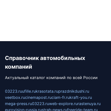
Справочник автомобильных
компаний
Актуальный каталог компаний по всей России
03223.ru
ufille.ru
krasotata.ru
prazdnikdushi.ru
veetbox.ru
cinemapost.ru
ciam-fr.ru
kraft-you.ru
mega-press.ru
03223.ru
web-explore.ru
rastenuya.ru
eurovision-russia.ru
strah-news.ru
freeride-team.ru