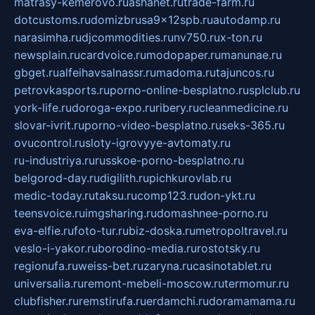
matrasy-kemerovo.ru
ashanet.ru
trade-farm.ru
dotcustoms.ru
domizbrusa9x12spb.ru
autodamp.ru
narasimha.ru
djcommodities.ru
nv750.ru
x-ton.ru
newsplain.ru
cardvoice.ru
modopaper.ru
manunae.ru
gbget.ru
alfeihavsalnassr.ru
madoma.ru
tajuncos.ru
petrovkasports.ru
porno-online-besplatno.ru
splclub.ru
york-life.ru
doroga-expo.ru
ribery.ru
cleanmedicine.ru
slovar-ivrit.ru
porno-video-besplatno.ru
seks-365.ru
ovucontrol.ru
sloty-igrovyye-avtomaty.ru
ru-industriya.ru
russkoe-porno-besplatno.ru
belgorod-day.ru
digilith.ru
pichkurovlab.ru
medic-today.ru
taksu.ru
comp123.ru
don-ykt.ru
teensvoice.ru
imgsharing.ru
domashnee-porno.ru
eva-elfie.ru
foto-tur.ru
biz-doska.ru
metropoltravel.ru
veslo-i-yakor.ru
borodino-media.ru
rostotsky.ru
regionufa.ru
weiss-bet.ru
zaryna.ru
casinotablet.ru
universalia.ru
remont-mebeli-moscow.ru
termomur.ru
clubfisher.ru
remstirufa.ru
erdamchi.ru
doramamama.ru