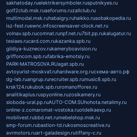
sakhatoday.ru
elektrikersymboler.ru
sputnikyes.ru
golf2club.msk.ru
aeforums.ru
zallclub.ru
multimodal.msk.ru
habaigry.ru
haikko.ru
sobakopedia.ru
isz-fest.ru
ewnc.info
screensaver-clock.net.ru
volnav.spb.ru
comnat.ru
npf.net.ru
7bit.pp.ru
kalugatur.ru
tesiaes.ru
card.com.ru
kazanka.spb.ru
gildiya-kuznecov.ru
kameryboavision.ru
griffoncom.spb.ru
fabrika-emotsiy.ru
PARK-MATROSOVA.RU
agat.spb.ru
avtoyurist-moskva1.ru
hardware.org.ru
схема-авто.рф
dg-lab.ru
angrup.ru
recruiter.spb.ru
music8.spb.ru
krsk124.ru
kubok.spb.ru
romanofforex.ru
analitikaplus.ru
spyonline.ru
zosikamery.ru
sloboda-ural.pp.ru
AUTO-COM.SU
hohota.net
alimy.ru
online-z.com
aromat-vostoka.ru
otdelkaexp.ru
mobilvest.ru
bbd.net.ru
mebelshop.msk.ru
smp-forum.ru
bastion-td.ru
kosmoscreative.ru
avrmotors.ru
art-galadesign.ru
tiffany-c.ru