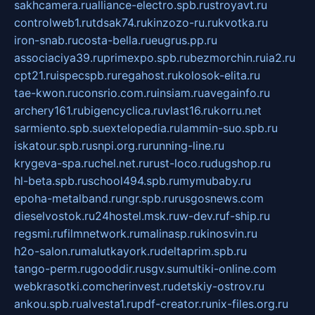
sakhcamera.ru
alliance-electro.spb.ru
stroyavt.ru
controlweb1.ru
tdsak74.ru
kinzozo-ru.ru
kvotka.ru
iron-snab.ru
costa-bella.ru
eugrus.pp.ru
associaciya39.ru
primexpo.spb.ru
bezmorchin.ru
ia2.ru
cpt21.ru
ispecspb.ru
regahost.ru
kolosok-elita.ru
tae-kwon.ru
consrio.com.ru
insiam.ru
avegainfo.ru
archery161.ru
bigencyclica.ru
vlast16.ru
korru.net
sarmiento.spb.su
extelopedia.ru
lammin-suo.spb.ru
iskatour.spb.ru
snpi.org.ru
running-line.ru
krygeva-spa.ru
chel.net.ru
rust-loco.ru
dugshop.ru
hl-beta.spb.ru
school494.spb.ru
mymubaby.ru
epoha-metalband.ru
ngr.spb.ru
rusgosnews.com
dieselvostok.ru
24hostel.msk.ru
w-dev.ru
f-ship.ru
regsmi.ru
filmnetwork.ru
malinasp.ru
kinosvin.ru
h2o-salon.ru
malutkayork.ru
deltaprim.spb.ru
tango-perm.ru
gooddir.ru
sgv.su
multiki-online.com
webkrasotki.com
cherinvest.ru
detskiy-ostrov.ru
ankou.spb.ru
alvesta1.ru
pdf-creator.ru
nix-files.org.ru