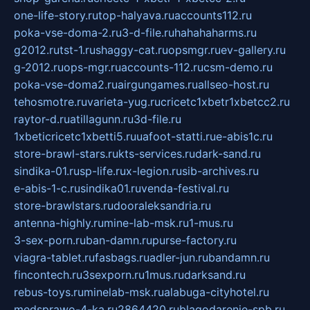
one-life-story.ru
top-halyava.ru
accounts112.ru
poka-vse-doma-2.ru
3-d-file.ru
hahahaharms.ru
g2012.ru
tst-1.ru
shaggy-cat.ru
opsmgr.ru
ev-gallery.ru
g-2012.ru
ops-mgr.ru
accounts-112.ru
csm-demo.ru
poka-vse-doma2.ru
airgungames.ru
allseo-host.ru
tehosmotre.ru
varieta-yug.ru
cricetc1xbetr1xbetcc2.ru
raytor-d.ru
atillagunn.ru
3d-file.ru
1xbeticricetc1xbetti5.ru
uafoot-statti.ru
e-abis1c.ru
store-brawl-stars.ru
kts-services.ru
dark-sand.ru
sindika-01.ru
sp-life.ru
x-legion.ru
sib-archives.ru
e-abis-1-c.ru
sindika01.ru
venda-festival.ru
store-brawlstars.ru
dooraleksandria.ru
antenna-highly.ru
mine-lab-msk.ru
1-mus.ru
3-sex-porn.ru
ban-damn.ru
purse-factory.ru
viagra-tablet.ru
fasbags.ru
adler-jun.ru
bandamn.ru
fincontech.ru
3sexporn.ru
1mus.ru
darksand.ru
rebus-toys.ru
minelab-msk.ru
alabuga-cityhotel.ru
medsprawo-4-ka.ru
2864420.ru
blagodarenie-spb.ru