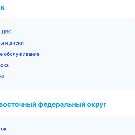
ск
а ДВС
ны и диски
ое обслуживание
еска
ка
евосточный федеральный округ
ток