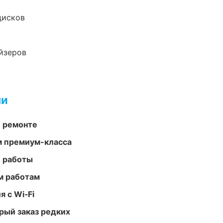
дисков
йзеров
ми
и ремонте
м премиум-класса
е работы
м работам
 с Wi‑Fi
рый заказ редких