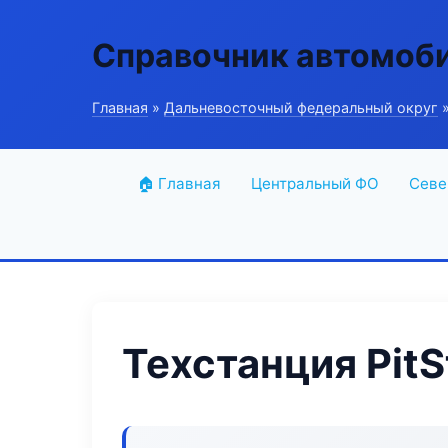
Справочник автомоб
Главная
»
Дальневосточный федеральный округ
»
🏠 Главная
Центральный ФО
Севе
Техстанция Pit