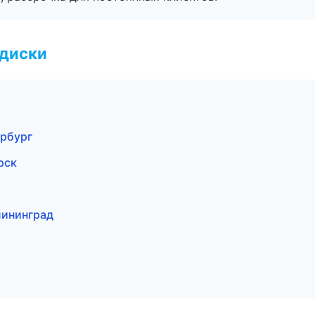
 диски
ербург
рск
лининград