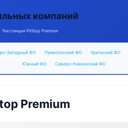
ильных компаний
 Техстанция PitStop Premium
ро-Западный ФО
Приволжский ФО
Уральский ФО
Южный ФО
Северо-Кавказский ФО
Stop Premium