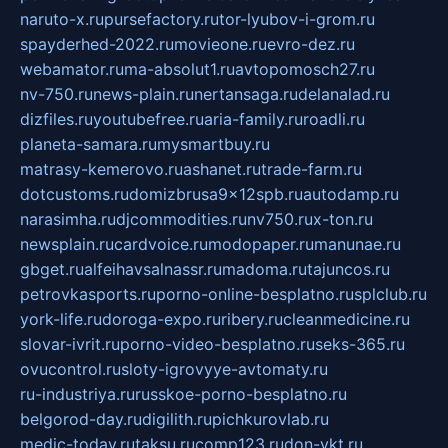
naruto-x.ru
pursefactory.ru
tor-lyubov-i-grom.ru
spayderhed-2022.ru
movieone.ru
evro-dez.ru
webamator.ru
ma-absolut1.ru
avtopomosch27.ru
nv-750.ru
news-plain.ru
nertansaga.ru
delanalad.ru
dizfiles.ru
youtubefree.ru
aria-family.ru
roadli.ru
planeta-samara.ru
mysmartbuy.ru
matrasy-kemerovo.ru
ashanet.ru
trade-farm.ru
dotcustoms.ru
domizbrusa9x12spb.ru
autodamp.ru
narasimha.ru
djcommodities.ru
nv750.ru
x-ton.ru
newsplain.ru
cardvoice.ru
modopaper.ru
manunae.ru
gbget.ru
alfeihavsalnassr.ru
madoma.ru
tajuncos.ru
petrovkasports.ru
porno-online-besplatno.ru
splclub.ru
york-life.ru
doroga-expo.ru
ribery.ru
cleanmedicine.ru
slovar-ivrit.ru
porno-video-besplatno.ru
seks-365.ru
ovucontrol.ru
sloty-igrovyye-avtomaty.ru
ru-industriya.ru
russkoe-porno-besplatno.ru
belgorod-day.ru
digilith.ru
pichkurovlab.ru
medic-today.ru
taksu.ru
comp123.ru
don-ykt.ru