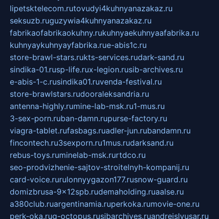
lipetsktelecom.ru
tovudyi4kuhnyanazakaz.ru
seksuzb.ru
guzywia4kuhnyanazakaz.ru
fabrikaofabrikaokuhny.ru
kuhnyaekuhnyaafabrika.ru
kuhnyaykuhnyayfabrika.ru
e-abis1c.ru
store-brawl-stars.ru
kts-services.ru
dark-sand.ru
sindika-01.ru
sp-life.ru
x-legion.ru
sib-archives.ru
e-abis-1-c.ru
sindika01.ru
venda-festival.ru
store-brawlstars.ru
dooraleksandria.ru
antenna-highly.ru
mine-lab-msk.ru
1-mus.ru
3-sex-porn.ru
ban-damn.ru
purse-factory.ru
viagra-tablet.ru
fasbags.ru
adler-jun.ru
bandamn.ru
fincontech.ru
3sexporn.ru
1mus.ru
darksand.ru
rebus-toys.ru
minelab-msk.ru
rtdco.ru
seo-prodvizhenie-sajtov-stroitelnyh-kompanij.ru
card-voice.ru
rulonnyygazon177.ru
snow-guard.ru
domizbrusa-9x12spb.ru
demaholding.ru
aalse.ru
a380club.ru
argentinamia.ru
perkoka.ru
movie-one.ru
perk-oka.ru
g-octopus.ru
sibarchives.ru
andreislyusar.ru