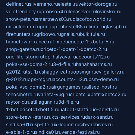
delfinet.ru
silvernano.ru
elestal.ru
vektor-doroga.ru
velotrenajery.ru
pronso54.ru
lenasever.ru
lovinskix.ru
show-pets.ru
smartnews03.ru
discofoxworld.ru
miraclecoon.ru
pongup.ru
hostel65.ru
liura.ru
glasspb.ru
firehunters.ru
gribowo.ru
gnalis.ru
bulkitula.ru
hometown-france.ru
1-xbeticricetc-1-xbetti-5.ru
shop-garena.ru
cricetc-1-xbetr-1-xbetcc-2.ru
one-life-story.ru
top-halyava.ru
accounts112.ru
poka-vse-doma-2.ru
3-d-file.ru
hahahaharms.ru
g2012.ru
tst-1.ru
shaggy-cat.ru
opsmgr.ru
ev-gallery.ru
g-2012.ru
ops-mgr.ru
accounts-112.ru
csm-demo.ru
poka-vse-doma2.ru
airgungames.ru
allseo-host.ru
tehosmotre.ru
varieta-yug.ru
cricetc1xbetr1xbetcc2.ru
raytor-d.ru
atillagunn.ru
3d-file.ru
1xbeticricetc1xbetti5.ru
uafoot-statti.ru
e-abis1c.ru
store-brawl-stars.ru
kts-services.ru
dark-sand.ru
sindika-01.ru
sp-life.ru
x-legion.ru
sib-archives.ru
e-abis-1-c.ru
sindika01.ru
venda-festival.ru