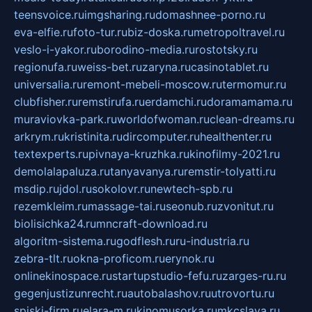
teensvoice.ru
imgsharing.ru
domashnee-porno.ru
eva-elfie.ru
foto-tur.ru
biz-doska.ru
metropoltravel.ru
veslo-i-yakor.ru
borodino-media.ru
rostotsky.ru
regionufa.ru
weiss-bet.ru
zaryna.ru
casinotablet.ru
universalia.ru
remont-mebeli-moscow.ru
termomur.ru
clubfisher.ru
remstirufa.ru
erdamchi.ru
doramamama.ru
muraviovka-park.ru
worldofwoman.ru
clean-dreams.ru
arkrym.ru
kristinita.ru
dircomputer.ru
healthenter.ru
textexperts.ru
pivnaya-kruzhka.ru
kinofilmy-2021.ru
demolalapaluza.ru
tanyavanya.ru
remstir-tolyatti.ru
msdip.ru
jdol.ru
sokolovr.ru
newtech-spb.ru
rezemkleim.ru
massage-tai.ru
seonub.ru
zvonitut.ru
biolisichka24.ru
mncraft-download.ru
algoritm-sistema.ru
godflesh.ru
ru-industria.ru
zebra-tlt.ru
okna-proficom.ru
erynok.ru
onlinekinospace.ru
startupstudio-fefu.ru
zarges-ru.ru
gegenjustizunrecht.ru
autobalashov.ru
utrovortu.ru
spiski-firm.ru
elara-m.ru
kinomusorka.ru
mkcslava.ru