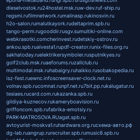
dieselvostok.ru
24hostel.msk.ru
w-dev.ru
f-ship.ru
regsmi.ru
filmnetwork.ru
malinasp.ru
kinosvin.ru
h2o-salon.ru
malutkayork.ru
deltaprim.spb.ru
tango-perm.ru
gooddir.ru
sgv.su
multiki-online.com
webkrasotki.com
cherinvest.ru
detskiy-ostrov.ru
ankou.spb.ru
alvesta1.ru
pdf-creator.ru
nix-files.org.ru
sakhatoday.ru
elektrikersymboler.ru
sputnikyes.ru
golf2club.msk.ru
aeforums.ru
zallclub.ru
multimodal.msk.ru
habaigry.ru
haikko.ru
sobakopedia.ru
isz-fest.ru
ewnc.info
screensaver-clock.net.ru
volnav.spb.ru
comnat.ru
npf.net.ru
7bit.pp.ru
kalugatur.ru
tesiaes.ru
card.com.ru
kazanka.spb.ru
gildiya-kuznecov.ru
kameryboavision.ru
griffoncom.spb.ru
fabrika-emotsiy.ru
PARK-MATROSOVA.RU
agat.spb.ru
avtoyurist-moskva1.ru
hardware.org.ru
схема-авто.рф
dg-lab.ru
angrup.ru
recruiter.spb.ru
music8.spb.ru