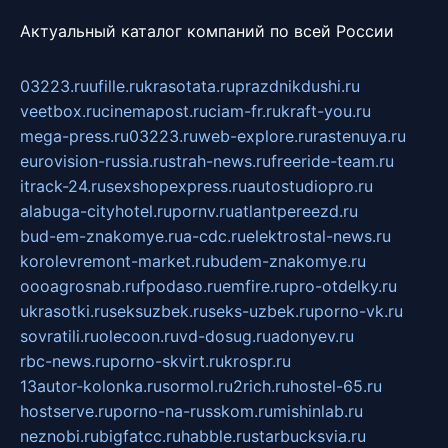
Актуальный каталог компаний по всей России
03223.ru
ufille.ru
krasotata.ru
prazdnikdushi.ru
veetbox.ru
cinemapost.ru
ciam-fr.ru
kraft-you.ru
mega-press.ru
03223.ru
web-explore.ru
rastenuya.ru
eurovision-russia.ru
strah-news.ru
freeride-team.ru
itrack-24.ru
sexshopexpress.ru
autostudiopro.ru
alabuga-cityhotel.ru
pornv.ru
atlantpereezd.ru
bud-em-znakomye.ru
a-cdc.ru
elektrostal-news.ru
korolevremont-market.ru
budem-znakomye.ru
oooagrosnab.ru
fpodaso.ru
emfire.ru
pro-otdelky.ru
ukrasotki.ru
seksuzbek.ru
seks-uzbek.ru
porno-vk.ru
sovratili.ru
olecoon.ru
vd-dosug.ru
adonyev.ru
rbc-news.ru
porno-skvirt.ru
krospr.ru
13autor-kolonka.ru
sormol.ru
2rich.ru
hostel-65.ru
hostserve.ru
porno-na-russkom.ru
mishinlab.ru
neznobi.ru
bigfatcc.ru
habble.ru
starbucksvia.ru