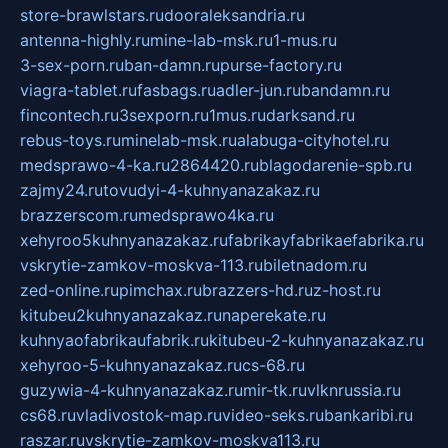
store-brawlstars.ru
dooraleksandria.ru
antenna-highly.ru
mine-lab-msk.ru
1-mus.ru
3-sex-porn.ru
ban-damn.ru
purse-factory.ru
viagra-tablet.ru
fasbags.ru
adler-jun.ru
bandamn.ru
fincontech.ru
3sexporn.ru
1mus.ru
darksand.ru
rebus-toys.ru
minelab-msk.ru
alabuga-cityhotel.ru
medsprawo-4-ka.ru
2864420.ru
blagodarenie-spb.ru
zajmy24.ru
tovudyi-4-kuhnyanazakaz.ru
brazzerscom.ru
medsprawo4ka.ru
xehyroo5kuhnyanazakaz.ru
fabrikayfabrikaefabrika.ru
vskrytie-zamkov-moskva-113.ru
biletnadom.ru
zed-online.ru
pimchax.ru
brazzers-hd.ru
z-host.ru
kitubeu2kuhnyanazakaz.ru
naperekate.ru
kuhnyaofabrikaufabrik.ru
kitubeu-2-kuhnyanazakaz.ru
xehyroo-5-kuhnyanazakaz.ru
cs-68.ru
guzywia-4-kuhnyanazakaz.ru
mir-tk.ru
vlknrussia.ru
cs68.ru
vladivostok-map.ru
video-seks.ru
bankaribi.ru
raszar.ru
vskrytie-zamkov-moskva113.ru