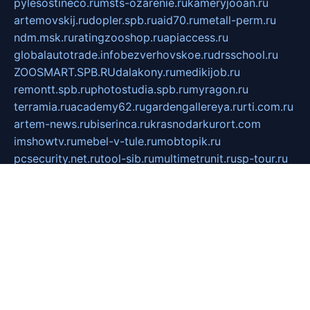
pylesostineco.ru
msts-ozarenie.ru
kameryjooan.ru
artemovskij.ru
dopler.spb.ru
aid70.ru
metall-perm.ru
ndm.msk.ru
ratingzooshop.ru
apiaccess.ru
globalautotrade.info
bezverhovskoe.ru
drsschool.ru
ZOOSMART.SPB.RU
dalakony.ru
medikijob.ru
remontt.spb.ru
photostudia.spb.ru
myragon.ru
terramia.ru
academy62.ru
gardengallereya.ru
rti.com.ru
artem-news.ru
biserinca.ru
krasnodarkurort.com
imshowtv.ru
mebel-v-tule.ru
mobtopik.ru
pcsecurity.net.ru
tool-sib.ru
multimetrunit.ru
sp-tour.ru
fan-cs.ru
santeh-russia.ru
symbian9.net.ru
DSHAIR.RU
tmmotors.spb.ru
xjocuricopii.com
musavtomat.msk.ru
obustrojdom.ru
sovetcik.ru
ybaranovskaya.ru
ppknews.ru
cult-alshei.ru
JAPANRUSSIA.RU
proekciyamebel.ru
imper-finans.ru
rim.org.ru
glamourai.ru
brassminus.ru
zabor-pro.ru
ftn.pp.ru
dorogoe58.ru
laimengpacker.ru
kuzova-zapchasti.ru
sageerp.ru
taxodrom.ru
dsrazvitie.ru
hardcity.net.ru