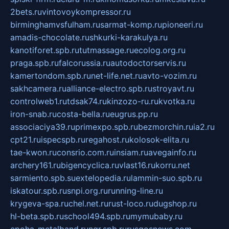
2bets.ru
vintovoykompressor.ru
birminghamvsfulham.ru
sarmat-komp.ru
pioneeri.ru
amadis-chocolate.ru
shkurki-karakulya.ru
kanotiforet.spb.ru
tutmassage.ru
ecolog.org.ru
praga.spb.ru
falcorussia.ru
autodoctorservis.ru
kamertondom.spb.ru
net-life.net.ru
avto-vozim.ru
sakhcamera.ru
alliance-electro.spb.ru
stroyavt.ru
controlweb1.ru
tdsak74.ru
kinzozo-ru.ru
kvotka.ru
iron-snab.ru
costa-bella.ru
eugrus.pp.ru
associaciya39.ru
primexpo.spb.ru
bezmorchin.ru
ia2.ru
cpt21.ru
ispecspb.ru
regahost.ru
kolosok-elita.ru
tae-kwon.ru
consrio.com.ru
insiam.ru
avegainfo.ru
archery161.ru
bigencyclica.ru
vlast16.ru
korru.net
sarmiento.spb.su
extelopedia.ru
lammin-suo.spb.ru
iskatour.spb.ru
snpi.org.ru
running-line.ru
krygeva-spa.ru
chel.net.ru
rust-loco.ru
dugshop.ru
hl-beta.spb.ru
school494.spb.ru
mymubaby.ru
epoha-metalband.ru
ngr.spb.ru
rusgosnews.com