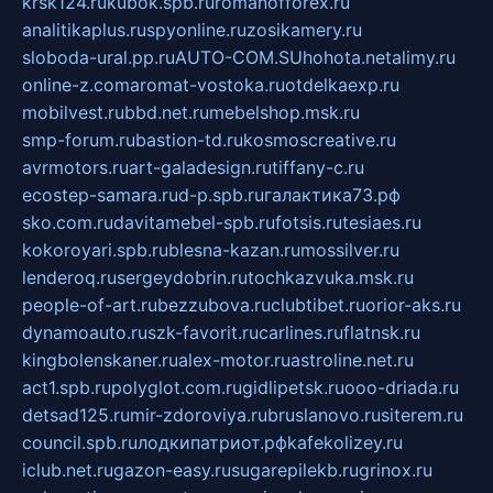
krsk124.ru
kubok.spb.ru
romanofforex.ru
analitikaplus.ru
spyonline.ru
zosikamery.ru
sloboda-ural.pp.ru
AUTO-COM.SU
hohota.net
alimy.ru
online-z.com
aromat-vostoka.ru
otdelkaexp.ru
mobilvest.ru
bbd.net.ru
mebelshop.msk.ru
smp-forum.ru
bastion-td.ru
kosmoscreative.ru
avrmotors.ru
art-galadesign.ru
tiffany-c.ru
ecostep-samara.ru
d-p.spb.ru
галактика73.рф
sko.com.ru
davitamebel-spb.ru
fotsis.ru
tesiaes.ru
kokoroyari.spb.ru
blesna-kazan.ru
mossilver.ru
lenderoq.ru
sergeydobrin.ru
tochkazvuka.msk.ru
people-of-art.ru
bezzubova.ru
clubtibet.ru
orior-aks.ru
dynamoauto.ru
szk-favorit.ru
carlines.ru
flatnsk.ru
kingbolenskaner.ru
alex-motor.ru
astroline.net.ru
act1.spb.ru
polyglot.com.ru
gidlipetsk.ru
ooo-driada.ru
detsad125.ru
mir-zdoroviya.ru
bruslanovo.ru
siterem.ru
council.spb.ru
лодкипатриот.рф
kafekolizey.ru
iclub.net.ru
gazon-easy.ru
sugarepilekb.ru
grinox.ru