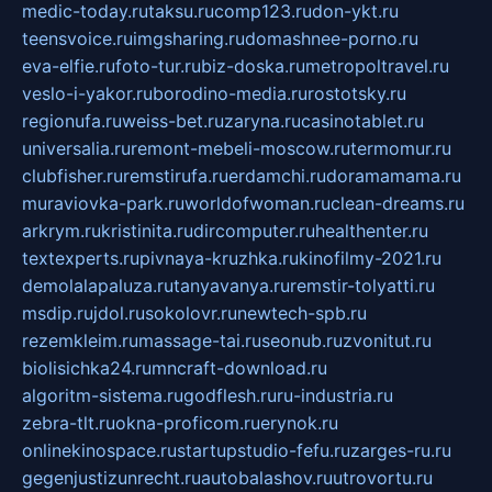
medic-today.ru
taksu.ru
comp123.ru
don-ykt.ru
teensvoice.ru
imgsharing.ru
domashnee-porno.ru
eva-elfie.ru
foto-tur.ru
biz-doska.ru
metropoltravel.ru
veslo-i-yakor.ru
borodino-media.ru
rostotsky.ru
regionufa.ru
weiss-bet.ru
zaryna.ru
casinotablet.ru
universalia.ru
remont-mebeli-moscow.ru
termomur.ru
clubfisher.ru
remstirufa.ru
erdamchi.ru
doramamama.ru
muraviovka-park.ru
worldofwoman.ru
clean-dreams.ru
arkrym.ru
kristinita.ru
dircomputer.ru
healthenter.ru
textexperts.ru
pivnaya-kruzhka.ru
kinofilmy-2021.ru
demolalapaluza.ru
tanyavanya.ru
remstir-tolyatti.ru
msdip.ru
jdol.ru
sokolovr.ru
newtech-spb.ru
rezemkleim.ru
massage-tai.ru
seonub.ru
zvonitut.ru
biolisichka24.ru
mncraft-download.ru
algoritm-sistema.ru
godflesh.ru
ru-industria.ru
zebra-tlt.ru
okna-proficom.ru
erynok.ru
onlinekinospace.ru
startupstudio-fefu.ru
zarges-ru.ru
gegenjustizunrecht.ru
autobalashov.ru
utrovortu.ru