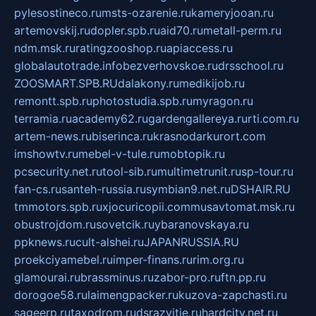
pylesostineco.ru
msts-ozarenie.ru
kameryjooan.ru
artemovskij.ru
dopler.spb.ru
aid70.ru
metall-perm.ru
ndm.msk.ru
ratingzooshop.ru
apiaccess.ru
globalautotrade.info
bezverhovskoe.ru
drsschool.ru
ZOOSMART.SPB.RU
dalakony.ru
medikijob.ru
remontt.spb.ru
photostudia.spb.ru
myragon.ru
terramia.ru
academy62.ru
gardengallereya.ru
rti.com.ru
artem-news.ru
biserinca.ru
krasnodarkurort.com
imshowtv.ru
mebel-v-tule.ru
mobtopik.ru
pcsecurity.net.ru
tool-sib.ru
multimetrunit.ru
sp-tour.ru
fan-cs.ru
santeh-russia.ru
symbian9.net.ru
DSHAIR.RU
tmmotors.spb.ru
xjocuricopii.com
musavtomat.msk.ru
obustrojdom.ru
sovetcik.ru
ybaranovskaya.ru
ppknews.ru
cult-alshei.ru
JAPANRUSSIA.RU
proekciyamebel.ru
imper-finans.ru
rim.org.ru
glamourai.ru
brassminus.ru
zabor-pro.ru
ftn.pp.ru
dorogoe58.ru
laimengpacker.ru
kuzova-zapchasti.ru
sageerp.ru
taxodrom.ru
dsrazvitie.ru
hardcity.net.ru