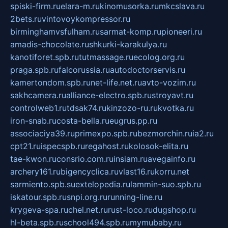
spiski-firm.ru
elara-m.ru
kinomusorka.ru
mkcslava.ru
2bets.ru
vintovoykompressor.ru
birminghamvsfulham.ru
sarmat-komp.ru
pioneeri.ru
amadis-chocolate.ru
shkurki-karakulya.ru
kanotiforet.spb.ru
tutmassage.ru
ecolog.org.ru
praga.spb.ru
falcorussia.ru
autodoctorservis.ru
kamertondom.spb.ru
net-life.net.ru
avto-vozim.ru
sakhcamera.ru
alliance-electro.spb.ru
stroyavt.ru
controlweb1.ru
tdsak74.ru
kinzozo-ru.ru
kvotka.ru
iron-snab.ru
costa-bella.ru
eugrus.pp.ru
associaciya39.ru
primexpo.spb.ru
bezmorchin.ru
ia2.ru
cpt21.ru
ispecspb.ru
regahost.ru
kolosok-elita.ru
tae-kwon.ru
consrio.com.ru
insiam.ru
avegainfo.ru
archery161.ru
bigencyclica.ru
vlast16.ru
korru.net
sarmiento.spb.su
extelopedia.ru
lammin-suo.spb.ru
iskatour.spb.ru
snpi.org.ru
running-line.ru
krygeva-spa.ru
chel.net.ru
rust-loco.ru
dugshop.ru
hl-beta.spb.ru
school494.spb.ru
mymubaby.ru