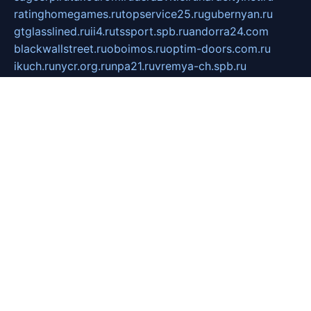
ratinghomegames.ru
topservice25.ru
gubernyan.ru
gtglasslined.ru
ii4.ru
tssport.spb.ru
andorra24.com
blackwallstreet.ru
oboimos.ru
optim-doors.com.ru
ikuch.ru
nycr.org.ru
npa21.ru
vremya-ch.spb.ru
desert000.ru
ivtorgi.ru
ifiori.ru
catalog-statei.ru
dcv.org.ru
spetsmaster174.ru
ipkameryhiseeu.ru
dum26.ru
ruspol.spb.ru
fr-opendp.ru
kam-solnyshko.ru
cheyenne-arapaho.ru
sevzapmetal.spb.ru
ted-lapidus.spb.ru
parasite-eliminator.ru
sigma-complete.ru
modernworld.ru
dama-moda.ru
eholot-group.ru
sk-nvkz.ru
DRONGOLD.RU
democratia2.ru
i-farmer.ru
mass-sport.org
jablonex.spb.ru
bookmess.ru
linkword.ru
refineua.com.ru
cs-spec.net.ru
altay-mebel.ru
DNK-THEATRE.RU
mechaniks.spb.ru
ipcamtechage.ru
skosta.ru
a-sun.ru
stroy-ldsp.ru
snowlands.org.ru
childrensshoes.ru
mrlizzy.ru
mebelsofiakrd.ru
bulizhenko.ru
rumantick.net.ru
mtszerno.ru