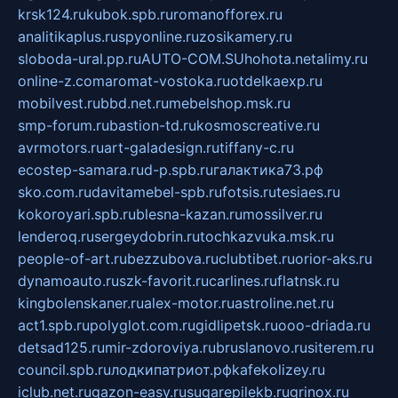
krsk124.ru
kubok.spb.ru
romanofforex.ru
analitikaplus.ru
spyonline.ru
zosikamery.ru
sloboda-ural.pp.ru
AUTO-COM.SU
hohota.net
alimy.ru
online-z.com
aromat-vostoka.ru
otdelkaexp.ru
mobilvest.ru
bbd.net.ru
mebelshop.msk.ru
smp-forum.ru
bastion-td.ru
kosmoscreative.ru
avrmotors.ru
art-galadesign.ru
tiffany-c.ru
ecostep-samara.ru
d-p.spb.ru
галактика73.рф
sko.com.ru
davitamebel-spb.ru
fotsis.ru
tesiaes.ru
kokoroyari.spb.ru
blesna-kazan.ru
mossilver.ru
lenderoq.ru
sergeydobrin.ru
tochkazvuka.msk.ru
people-of-art.ru
bezzubova.ru
clubtibet.ru
orior-aks.ru
dynamoauto.ru
szk-favorit.ru
carlines.ru
flatnsk.ru
kingbolenskaner.ru
alex-motor.ru
astroline.net.ru
act1.spb.ru
polyglot.com.ru
gidlipetsk.ru
ooo-driada.ru
detsad125.ru
mir-zdoroviya.ru
bruslanovo.ru
siterem.ru
council.spb.ru
лодкипатриот.рф
kafekolizey.ru
iclub.net.ru
gazon-easy.ru
sugarepilekb.ru
grinox.ru