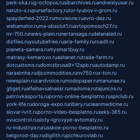
perk-oka.ru
g-octopus.ru
sibarchives.ru
andreislyusar.ru
naruto-x.ru
pursefactory.ru
tor-lyubov-i-grom.ru
spayderhed-2022.ru
movieone.ru
evro-dez.ru
webamator.ru
ma-absolut1.ru
avtopomosch27.ru
nv-750.ru
news-plain.ru
nertansaga.ru
delanalad.ru
dizfiles.ru
youtubefree.ru
aria-family.ru
roadli.ru
planeta-samara.ru
mysmartbuy.ru
matrasy-kemerovo.ru
ashanet.ru
trade-farm.ru
dotcustoms.ru
domizbrusa9x12spb.ru
autodamp.ru
narasimha.ru
djcommodities.ru
nv750.ru
x-ton.ru
newsplain.ru
cardvoice.ru
modopaper.ru
manunae.ru
gbget.ru
alfeihavsalnassr.ru
madoma.ru
tajuncos.ru
petrovkasports.ru
porno-online-besplatno.ru
splclub.ru
york-life.ru
doroga-expo.ru
ribery.ru
cleanmedicine.ru
slovar-ivrit.ru
porno-video-besplatno.ru
seks-365.ru
ovucontrol.ru
sloty-igrovyye-avtomaty.ru
ru-industriya.ru
russkoe-porno-besplatno.ru
belgorod-day.ru
digilith.ru
pichkurovlab.ru