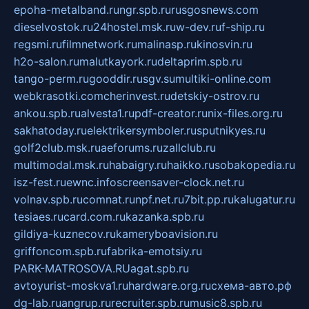
epoha-metalband.ru
ngr.spb.ru
rusgosnews.com
dieselvostok.ru
24hostel.msk.ru
w-dev.ru
f-ship.ru
regsmi.ru
filmnetwork.ru
malinasp.ru
kinosvin.ru
h2o-salon.ru
malutkayork.ru
deltaprim.spb.ru
tango-perm.ru
gooddir.ru
sgv.su
multiki-online.com
webkrasotki.com
cherinvest.ru
detskiy-ostrov.ru
ankou.spb.ru
alvesta1.ru
pdf-creator.ru
nix-files.org.ru
sakhatoday.ru
elektrikersymboler.ru
sputnikyes.ru
golf2club.msk.ru
aeforums.ru
zallclub.ru
multimodal.msk.ru
habaigry.ru
haikko.ru
sobakopedia.ru
isz-fest.ru
ewnc.info
screensaver-clock.net.ru
volnav.spb.ru
comnat.ru
npf.net.ru
7bit.pp.ru
kalugatur.ru
tesiaes.ru
card.com.ru
kazanka.spb.ru
gildiya-kuznecov.ru
kameryboavision.ru
griffoncom.spb.ru
fabrika-emotsiy.ru
PARK-MATROSOVA.RU
agat.spb.ru
avtoyurist-moskva1.ru
hardware.org.ru
схема-авто.рф
dg-lab.ru
angrup.ru
recruiter.spb.ru
music8.spb.ru