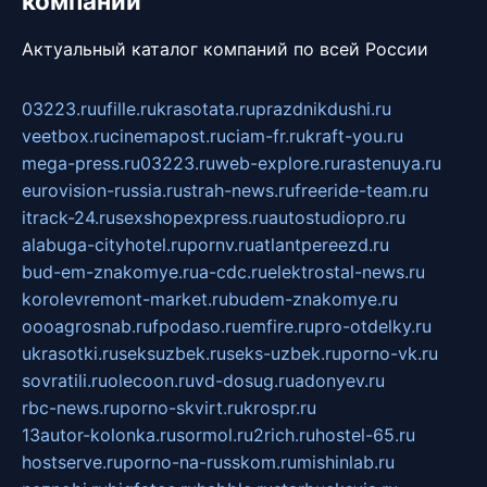
компаний
Актуальный каталог компаний по всей России
03223.ru
ufille.ru
krasotata.ru
prazdnikdushi.ru
veetbox.ru
cinemapost.ru
ciam-fr.ru
kraft-you.ru
mega-press.ru
03223.ru
web-explore.ru
rastenuya.ru
eurovision-russia.ru
strah-news.ru
freeride-team.ru
itrack-24.ru
sexshopexpress.ru
autostudiopro.ru
alabuga-cityhotel.ru
pornv.ru
atlantpereezd.ru
bud-em-znakomye.ru
a-cdc.ru
elektrostal-news.ru
korolevremont-market.ru
budem-znakomye.ru
oooagrosnab.ru
fpodaso.ru
emfire.ru
pro-otdelky.ru
ukrasotki.ru
seksuzbek.ru
seks-uzbek.ru
porno-vk.ru
sovratili.ru
olecoon.ru
vd-dosug.ru
adonyev.ru
rbc-news.ru
porno-skvirt.ru
krospr.ru
13autor-kolonka.ru
sormol.ru
2rich.ru
hostel-65.ru
hostserve.ru
porno-na-russkom.ru
mishinlab.ru