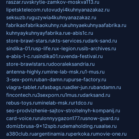
raszar.ru
vskrytie-zamkov-moskva113.ru
lipetsktelecom.ru
tovudyi4kuhnyanazakaz.ru
seksuzb.ru
guzywia4kuhnyanazakaz.ru
fabrikaofabrikaokuhny.ru
kuhnyaekuhnyaafabrika.ru
kuhnyaykuhnyayfabrika.ru
e-abis1c.ru
store-brawl-stars.ru
kts-services.ru
dark-sand.ru
sindika-01.ru
sp-life.ru
x-legion.ru
sib-archives.ru
e-abis-1-c.ru
sindika01.ru
venda-festival.ru
store-brawlstars.ru
dooraleksandria.ru
antenna-highly.ru
mine-lab-msk.ru
1-mus.ru
3-sex-porn.ru
ban-damn.ru
purse-factory.ru
viagra-tablet.ru
fasbags.ru
adler-jun.ru
bandamn.ru
fincontech.ru
3sexporn.ru
1mus.ru
darksand.ru
rebus-toys.ru
minelab-msk.ru
rtdco.ru
seo-prodvizhenie-sajtov-stroitelnyh-kompanij.ru
card-voice.ru
rulonnyygazon177.ru
snow-guard.ru
domizbrusa-9x12spb.ru
demaholding.ru
aalse.ru
a380club.ru
argentinamia.ru
perkoka.ru
movie-one.ru