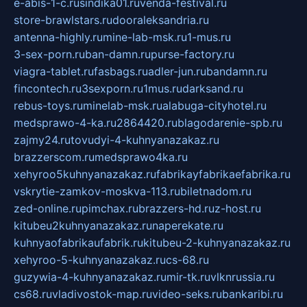
e-abis-1-c.ru
sindika01.ru
venda-festival.ru
store-brawlstars.ru
dooraleksandria.ru
antenna-highly.ru
mine-lab-msk.ru
1-mus.ru
3-sex-porn.ru
ban-damn.ru
purse-factory.ru
viagra-tablet.ru
fasbags.ru
adler-jun.ru
bandamn.ru
fincontech.ru
3sexporn.ru
1mus.ru
darksand.ru
rebus-toys.ru
minelab-msk.ru
alabuga-cityhotel.ru
medsprawo-4-ka.ru
2864420.ru
blagodarenie-spb.ru
zajmy24.ru
tovudyi-4-kuhnyanazakaz.ru
brazzerscom.ru
medsprawo4ka.ru
xehyroo5kuhnyanazakaz.ru
fabrikayfabrikaefabrika.ru
vskrytie-zamkov-moskva-113.ru
biletnadom.ru
zed-online.ru
pimchax.ru
brazzers-hd.ru
z-host.ru
kitubeu2kuhnyanazakaz.ru
naperekate.ru
kuhnyaofabrikaufabrik.ru
kitubeu-2-kuhnyanazakaz.ru
xehyroo-5-kuhnyanazakaz.ru
cs-68.ru
guzywia-4-kuhnyanazakaz.ru
mir-tk.ru
vlknrussia.ru
cs68.ru
vladivostok-map.ru
video-seks.ru
bankaribi.ru