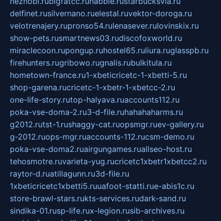
neznobi.ru
bigfatcc.ru
habble.ru
starbucksvia.ru
delfinet.ru
silvernano.ru
elestal.ru
vektor-doroga.ru
velotrenajery.ru
pronso54.ru
lenasever.ru
lovinskix.ru
show-pets.ru
smartnews03.ru
discofoxworld.ru
miraclecoon.ru
pongup.ru
hostel65.ru
liura.ru
glasspb.ru
firehunters.ru
gribowo.ru
gnalis.ru
bulkitula.ru
hometown-france.ru
1-xbeticricetc-1-xbetti-5.ru
shop-garena.ru
cricetc-1-xbetr-1-xbetcc-2.ru
one-life-story.ru
top-halyava.ru
accounts112.ru
poka-vse-doma-2.ru
3-d-file.ru
hahahaharms.ru
g2012.ru
tst-1.ru
shaggy-cat.ru
opsmgr.ru
ev-gallery.ru
g-2012.ru
ops-mgr.ru
accounts-112.ru
csm-demo.ru
poka-vse-doma2.ru
airgungames.ru
allseo-host.ru
tehosmotre.ru
varieta-yug.ru
cricetc1xbetr1xbetcc2.ru
raytor-d.ru
atillagunn.ru
3d-file.ru
1xbeticricetc1xbetti5.ru
uafoot-statti.ru
e-abis1c.ru
store-brawl-stars.ru
kts-services.ru
dark-sand.ru
sindika-01.ru
sp-life.ru
x-legion.ru
sib-archives.ru