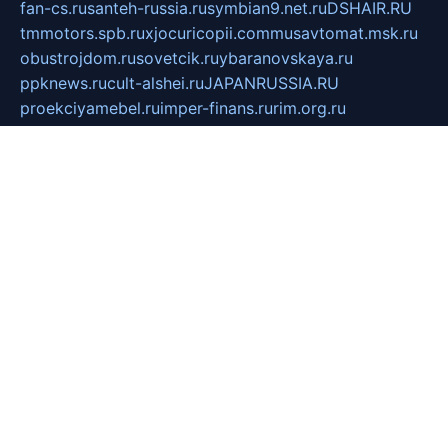
fan-cs.ru
santeh-russia.ru
symbian9.net.ru
DSHAIR.RU
tmmotors.spb.ru
xjocuricopii.com
musavtomat.msk.ru
obustrojdom.ru
sovetcik.ru
ybaranovskaya.ru
ppknews.ru
cult-alshei.ru
JAPANRUSSIA.RU
proekciyamebel.ru
imper-finans.ru
rim.org.ru
glamourai.ru
brassminus.ru
zabor-pro.ru
ftn.pp.ru
dorogoe58.ru
laimengpacker.ru
kuzova-zapchasti.ru
sageerp.ru
taxodrom.ru
dsrazvitie.ru
hardcity.net.ru
ratinghomegames.ru
topservice25.ru
gubernyan.ru
gtglasslined.ru
ii4.ru
tssport.spb.ru
andorra24.com
blackwallstreet.ru
oboimos.ru
optim-doors.com.ru
ikuch.ru
nycr.org.ru
npa21.ru
vremya-ch.spb.ru
desert000.ru
ivtorgi.ru
ifiori.ru
catalog-statei.ru
dcv.org.ru
spetsmaster174.ru
ipkameryhiseeu.ru
dum26.ru
ruspol.spb.ru
fr-opendp.ru
kam-solnyshko.ru
cheyenne-arapaho.ru
sevzapmetal.spb.ru
ted-lapidus.spb.ru
parasite-eliminator.ru
sigma-complete.ru
modernworld.ru
dama-moda.ru