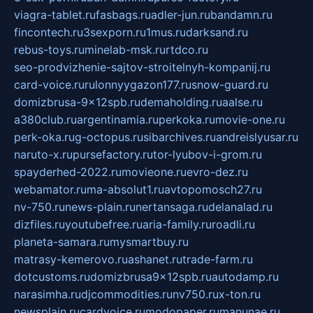
viagra-tablet.ru
fasbags.ru
adler-jun.ru
bandamn.ru
fincontech.ru
3sexporn.ru
1mus.ru
darksand.ru
rebus-toys.ru
minelab-msk.ru
rtdco.ru
seo-prodvizhenie-sajtov-stroitelnyh-kompanij.ru
card-voice.ru
rulonnyygazon177.ru
snow-guard.ru
domizbrusa-9x12spb.ru
demaholding.ru
aalse.ru
a380club.ru
argentinamia.ru
perkoka.ru
movie-one.ru
perk-oka.ru
g-octopus.ru
sibarchives.ru
andreislyusar.ru
naruto-x.ru
pursefactory.ru
tor-lyubov-i-grom.ru
spayderhed-2022.ru
movieone.ru
evro-dez.ru
webamator.ru
ma-absolut1.ru
avtopomosch27.ru
nv-750.ru
news-plain.ru
nertansaga.ru
delanalad.ru
dizfiles.ru
youtubefree.ru
aria-family.ru
roadli.ru
planeta-samara.ru
mysmartbuy.ru
matrasy-kemerovo.ru
ashanet.ru
trade-farm.ru
dotcustoms.ru
domizbrusa9x12spb.ru
autodamp.ru
narasimha.ru
djcommodities.ru
nv750.ru
x-ton.ru
newsplain.ru
cardvoice.ru
modopaper.ru
manunae.ru