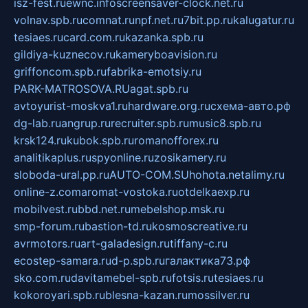
isz-fest.ru
ewnc.info
screensaver-clock.net.ru
volnav.spb.ru
comnat.ru
npf.net.ru
7bit.pp.ru
kalugatur.ru
tesiaes.ru
card.com.ru
kazanka.spb.ru
gildiya-kuznecov.ru
kameryboavision.ru
griffoncom.spb.ru
fabrika-emotsiy.ru
PARK-MATROSOVA.RU
agat.spb.ru
avtoyurist-moskva1.ru
hardware.org.ru
схема-авто.рф
dg-lab.ru
angrup.ru
recruiter.spb.ru
music8.spb.ru
krsk124.ru
kubok.spb.ru
romanofforex.ru
analitikaplus.ru
spyonline.ru
zosikamery.ru
sloboda-ural.pp.ru
AUTO-COM.SU
hohota.net
alimy.ru
online-z.com
aromat-vostoka.ru
otdelkaexp.ru
mobilvest.ru
bbd.net.ru
mebelshop.msk.ru
smp-forum.ru
bastion-td.ru
kosmoscreative.ru
avrmotors.ru
art-galadesign.ru
tiffany-c.ru
ecostep-samara.ru
d-p.spb.ru
галактика73.рф
sko.com.ru
davitamebel-spb.ru
fotsis.ru
tesiaes.ru
kokoroyari.spb.ru
blesna-kazan.ru
mossilver.ru