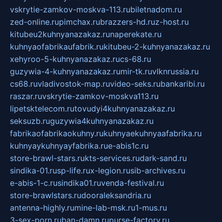
vskrytie-zamkov-moskva-113.ru
biletnadom.ru
zed-online.ru
pimchax.ru
brazzers-hd.ru
z-host.ru
kitubeu2kuhnyanazakaz.ru
naperekate.ru
kuhnyaofabrikaufabrik.ru
kitubeu-2-kuhnyanazakaz.ru
xehyroo-5-kuhnyanazakaz.ru
cs-68.ru
guzywia-4-kuhnyanazakaz.ru
mir-tk.ru
vlknrussia.ru
cs68.ru
vladivostok-map.ru
video-seks.ru
bankaribi.ru
raszar.ru
vskrytie-zamkov-moskva113.ru
lipetsktelecom.ru
tovudyi4kuhnyanazakaz.ru
seksuzb.ru
guzywia4kuhnyanazakaz.ru
fabrikaofabrikaokuhny.ru
kuhnyaekuhnyaafabrika.ru
kuhnyaykuhnyayfabrika.ru
e-abis1c.ru
store-brawl-stars.ru
kts-services.ru
dark-sand.ru
sindika-01.ru
sp-life.ru
x-legion.ru
sib-archives.ru
e-abis-1-c.ru
sindika01.ru
venda-festival.ru
store-brawlstars.ru
dooraleksandria.ru
antenna-highly.ru
mine-lab-msk.ru
1-mus.ru
3-sex-porn.ru
ban-damn.ru
purse-factory.ru