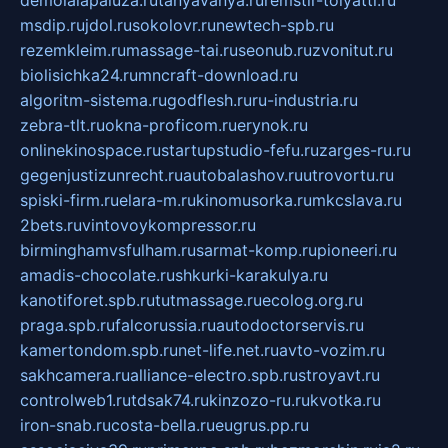
msdip.ru
jdol.ru
sokolovr.ru
newtech-spb.ru
rezemkleim.ru
massage-tai.ru
seonub.ru
zvonitut.ru
biolisichka24.ru
mncraft-download.ru
algoritm-sistema.ru
godflesh.ru
ru-industria.ru
zebra-tlt.ru
okna-proficom.ru
erynok.ru
onlinekinospace.ru
startupstudio-fefu.ru
zarges-ru.ru
gegenjustizunrecht.ru
autobalashov.ru
utrovortu.ru
spiski-firm.ru
elara-m.ru
kinomusorka.ru
mkcslava.ru
2bets.ru
vintovoykompressor.ru
birminghamvsfulham.ru
sarmat-komp.ru
pioneeri.ru
amadis-chocolate.ru
shkurki-karakulya.ru
kanotiforet.spb.ru
tutmassage.ru
ecolog.org.ru
praga.spb.ru
falcorussia.ru
autodoctorservis.ru
kamertondom.spb.ru
net-life.net.ru
avto-vozim.ru
sakhcamera.ru
alliance-electro.spb.ru
stroyavt.ru
controlweb1.ru
tdsak74.ru
kinzozo-ru.ru
kvotka.ru
iron-snab.ru
costa-bella.ru
eugrus.pp.ru