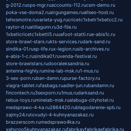
g-2012.ru
ops-mgr.ru
accounts-112.ru
csm-demo.ru
poka-vse-doma2.ru
airgungames.ru
allseo-host.ru
tehosmotre.ru
varieta-yug.ru
cricetc1xbetr1xbetcc2.ru
raytor-d.ru
atillagunn.ru
3d-file.ru
1xbeticricetc1xbetti5.ru
uafoot-statti.ru
e-abis1c.ru
store-brawl-stars.ru
kts-services.ru
dark-sand.ru
sindika-01.ru
sp-life.ru
x-legion.ru
sib-archives.ru
e-abis-1-c.ru
sindika01.ru
venda-festival.ru
store-brawlstars.ru
dooraleksandria.ru
antenna-highly.ru
mine-lab-msk.ru
1-mus.ru
3-sex-porn.ru
ban-damn.ru
purse-factory.ru
viagra-tablet.ru
fasbags.ru
adler-jun.ru
bandamn.ru
fincontech.ru
3sexporn.ru
1mus.ru
darksand.ru
rebus-toys.ru
minelab-msk.ru
alabuga-cityhotel.ru
medsprawo-4-ka.ru
2864420.ru
blagodarenie-spb.ru
zajmy24.ru
tovudyi-4-kuhnyanazakaz.ru
brazzerscom.ru
medsprawo4ka.ru
xehyroo5kuhnyanazakaz.ru
fabrikayfabrikaefabrika.ru