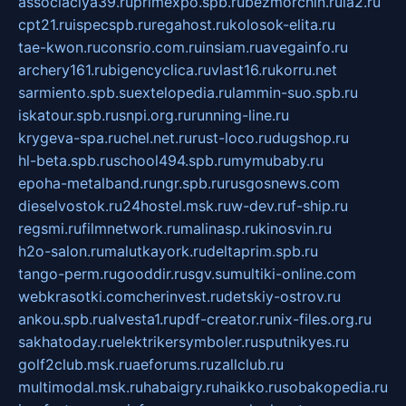
associaciya39.ru
primexpo.spb.ru
bezmorchin.ru
ia2.ru
cpt21.ru
ispecspb.ru
regahost.ru
kolosok-elita.ru
tae-kwon.ru
consrio.com.ru
insiam.ru
avegainfo.ru
archery161.ru
bigencyclica.ru
vlast16.ru
korru.net
sarmiento.spb.su
extelopedia.ru
lammin-suo.spb.ru
iskatour.spb.ru
snpi.org.ru
running-line.ru
krygeva-spa.ru
chel.net.ru
rust-loco.ru
dugshop.ru
hl-beta.spb.ru
school494.spb.ru
mymubaby.ru
epoha-metalband.ru
ngr.spb.ru
rusgosnews.com
dieselvostok.ru
24hostel.msk.ru
w-dev.ru
f-ship.ru
regsmi.ru
filmnetwork.ru
malinasp.ru
kinosvin.ru
h2o-salon.ru
malutkayork.ru
deltaprim.spb.ru
tango-perm.ru
gooddir.ru
sgv.su
multiki-online.com
webkrasotki.com
cherinvest.ru
detskiy-ostrov.ru
ankou.spb.ru
alvesta1.ru
pdf-creator.ru
nix-files.org.ru
sakhatoday.ru
elektrikersymboler.ru
sputnikyes.ru
golf2club.msk.ru
aeforums.ru
zallclub.ru
multimodal.msk.ru
habaigry.ru
haikko.ru
sobakopedia.ru