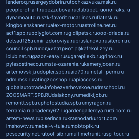
lenderoq.ru
sergeydobrin.ru
tochkazvuka.msk.ru
people-of-art.ru
bezzubova.ru
clubtibet.ru
orior-aks.ru
dynamoauto.ru
szk-favorit.ru
carlines.ru
flatnsk.ru
kingbolenskaner.ru
alex-motor.ru
astroline.net.ru
act1.spb.ru
polyglot.com.ru
gidlipetsk.ru
ooo-driada.ru
detsad125.ru
mir-zdoroviya.ru
bruslanovo.ru
siterem.ru
council.spb.ru
лодкипатриот.рф
kafekolizey.ru
iclub.net.ru
gazon-easy.ru
sugarepilekb.ru
grinox.ru
pylesostineco.ru
msts-ozarenie.ru
kameryjooan.ru
artemovskij.ru
dopler.spb.ru
aid70.ru
metall-perm.ru
ndm.msk.ru
ratingzooshop.ru
apiaccess.ru
globalautotrade.info
bezverhovskoe.ru
drsschool.ru
ZOOSMART.SPB.RU
dalakony.ru
medikijob.ru
remontt.spb.ru
photostudia.spb.ru
myragon.ru
terramia.ru
academy62.ru
gardengallereya.ru
rti.com.ru
artem-news.ru
biserinca.ru
krasnodarkurort.com
imshowtv.ru
mebel-v-tule.ru
mobtopik.ru
pcsecurity.net.ru
tool-sib.ru
multimetrunit.ru
sp-tour.ru