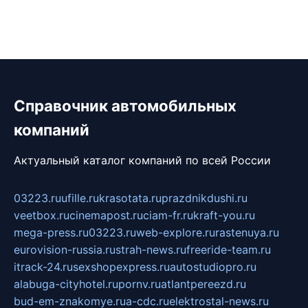
Справочник автомобильных
компаний
Актуальный каталог компаний по всей России
03223.ru
ufille.ru
krasotata.ru
prazdnikdushi.ru
veetbox.ru
cinemapost.ru
ciam-fr.ru
kraft-you.ru
mega-press.ru
03223.ru
web-explore.ru
rastenuya.ru
eurovision-russia.ru
strah-news.ru
freeride-team.ru
itrack-24.ru
sexshopexpress.ru
autostudiopro.ru
alabuga-cityhotel.ru
pornv.ru
atlantpereezd.ru
bud-em-znakomye.ru
a-cdc.ru
elektrostal-news.ru