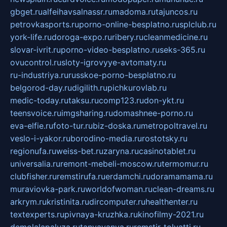
gbget.ru
alfeihavsalnassr.ru
madoma.ru
tajuncos.ru
petrovkasports.ru
porno-online-besplatno.ru
splclub.ru
york-life.ru
doroga-expo.ru
ribery.ru
cleanmedicine.ru
slovar-ivrit.ru
porno-video-besplatno.ru
seks-365.ru
ovucontrol.ru
sloty-igrovyye-avtomaty.ru
ru-industriya.ru
russkoe-porno-besplatno.ru
belgorod-day.ru
digilith.ru
pichkurovlab.ru
medic-today.ru
taksu.ru
comp123.ru
don-ykt.ru
teensvoice.ru
imgsharing.ru
domashnee-porno.ru
eva-elfie.ru
foto-tur.ru
biz-doska.ru
metropoltravel.ru
veslo-i-yakor.ru
borodino-media.ru
rostotsky.ru
regionufa.ru
weiss-bet.ru
zaryna.ru
casinotablet.ru
universalia.ru
remont-mebeli-moscow.ru
termomur.ru
clubfisher.ru
remstirufa.ru
erdamchi.ru
doramamama.ru
muraviovka-park.ru
worldofwoman.ru
clean-dreams.ru
arkrym.ru
kristinita.ru
dircomputer.ru
healthenter.ru
textexperts.ru
pivnaya-kruzhka.ru
kinofilmy-2021.ru
demolalapaluza.ru
tanyavanya.ru
remstir-tolyatti.ru