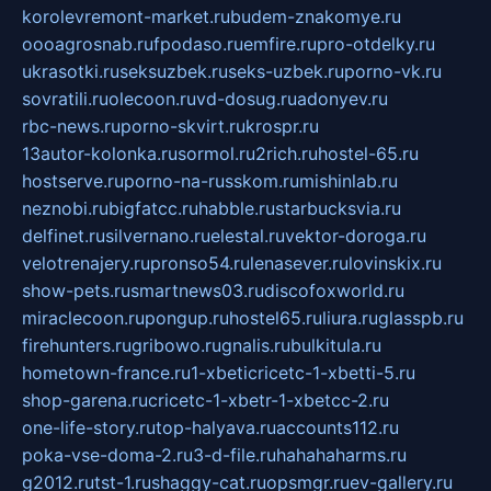
korolevremont-market.ru
budem-znakomye.ru
oooagrosnab.ru
fpodaso.ru
emfire.ru
pro-otdelky.ru
ukrasotki.ru
seksuzbek.ru
seks-uzbek.ru
porno-vk.ru
sovratili.ru
olecoon.ru
vd-dosug.ru
adonyev.ru
rbc-news.ru
porno-skvirt.ru
krospr.ru
13autor-kolonka.ru
sormol.ru
2rich.ru
hostel-65.ru
hostserve.ru
porno-na-russkom.ru
mishinlab.ru
neznobi.ru
bigfatcc.ru
habble.ru
starbucksvia.ru
delfinet.ru
silvernano.ru
elestal.ru
vektor-doroga.ru
velotrenajery.ru
pronso54.ru
lenasever.ru
lovinskix.ru
show-pets.ru
smartnews03.ru
discofoxworld.ru
miraclecoon.ru
pongup.ru
hostel65.ru
liura.ru
glasspb.ru
firehunters.ru
gribowo.ru
gnalis.ru
bulkitula.ru
hometown-france.ru
1-xbeticricetc-1-xbetti-5.ru
shop-garena.ru
cricetc-1-xbetr-1-xbetcc-2.ru
one-life-story.ru
top-halyava.ru
accounts112.ru
poka-vse-doma-2.ru
3-d-file.ru
hahahaharms.ru
g2012.ru
tst-1.ru
shaggy-cat.ru
opsmgr.ru
ev-gallery.ru