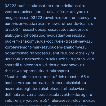
03223.ru
ufille.ru
krasotata.ru
prazdnikdushi.ru
veetbox.ru
cinemapost.ru
ciam-fr.ru
kraft-you.ru
mega-press.ru
03223.ru
web-explore.ru
rastenuya.ru
eurovision-russia.ru
strah-news.ru
freeride-team.ru
itrack-24.ru
sexshopexpress.ru
autostudiopro.ru
alabuga-cityhotel.ru
pornv.ru
atlantpereezd.ru
bud-em-znakomye.ru
a-cdc.ru
elektrostal-news.ru
korolevremont-market.ru
budem-znakomye.ru
oooagrosnab.ru
fpodaso.ru
emfire.ru
pro-otdelky.ru
ukrasotki.ru
seksuzbek.ru
seks-uzbek.ru
porno-vk.ru
sovratili.ru
olecoon.ru
vd-dosug.ru
adonyev.ru
rbc-news.ru
porno-skvirt.ru
krospr.ru
13autor-kolonka.ru
sormol.ru
2rich.ru
hostel-65.ru
hostserve.ru
porno-na-russkom.ru
mishinlab.ru
neznobi.ru
bigfatcc.ru
habble.ru
starbucksvia.ru
delfinet.ru
silvernano.ru
elestal.ru
vektor-doroga.ru
velotrenajery.ru
pronso54.ru
lenasever.ru
lovinskix.ru