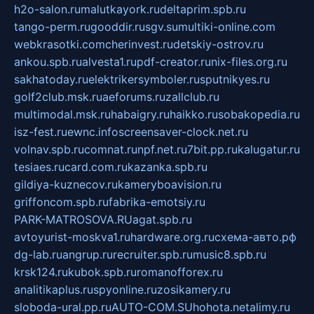
h2o-salon.ru
malutkayork.ru
deltaprim.spb.ru
tango-perm.ru
gooddir.ru
sgv.su
multiki-online.com
webkrasotki.com
cherinvest.ru
detskiy-ostrov.ru
ankou.spb.ru
alvesta1.ru
pdf-creator.ru
nix-files.org.ru
sakhatoday.ru
elektrikersymboler.ru
sputnikyes.ru
golf2club.msk.ru
aeforums.ru
zallclub.ru
multimodal.msk.ru
habaigry.ru
haikko.ru
sobakopedia.ru
isz-fest.ru
ewnc.info
screensaver-clock.net.ru
volnav.spb.ru
comnat.ru
npf.net.ru
7bit.pp.ru
kalugatur.ru
tesiaes.ru
card.com.ru
kazanka.spb.ru
gildiya-kuznecov.ru
kameryboavision.ru
griffoncom.spb.ru
fabrika-emotsiy.ru
PARK-MATROSOVA.RU
agat.spb.ru
avtoyurist-moskva1.ru
hardware.org.ru
схема-авто.рф
dg-lab.ru
angrup.ru
recruiter.spb.ru
music8.spb.ru
krsk124.ru
kubok.spb.ru
romanofforex.ru
analitikaplus.ru
spyonline.ru
zosikamery.ru
sloboda-ural.pp.ru
AUTO-COM.SU
hohota.net
alimy.ru