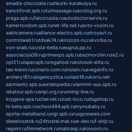
amadis-chocolate.ru
shkurki-karakulya.ru
kanotiforet.spb.ru
tutmassage.ru
ecolog.org.ru
praga.spb.ru
falcorussia.ru
autodoctorservis.ru
kamertondom.spb.ru
net-life.net.ru
avto-vozim.ru
sakhcamera.ru
alliance-electro.spb.ru
stroyavt.ru
controlweb1.ru
tdsak74.ru
kinzozo-ru.ru
kvotka.ru
iron-snab.ru
costa-bella.ru
eugrus.pp.ru
associaciya39.ru
primexpo.spb.ru
bezmorchin.ru
ia2.ru
cpt21.ru
ispecspb.ru
regahost.ru
kolosok-elita.ru
tae-kwon.ru
consrio.com.ru
insiam.ru
avegainfo.ru
archery161.ru
bigencyclica.ru
vlast16.ru
korru.net
sarmiento.spb.su
extelopedia.ru
lammin-suo.spb.ru
iskatour.spb.ru
snpi.org.ru
running-line.ru
krygeva-spa.ru
chel.net.ru
rust-loco.ru
dugshop.ru
hl-beta.spb.ru
school494.spb.ru
mymubaby.ru
epoha-metalband.ru
ngr.spb.ru
rusgosnews.com
dieselvostok.ru
24hostel.msk.ru
w-dev.ru
f-ship.ru
regsmi.ru
filmnetwork.ru
malinasp.ru
kinosvin.ru