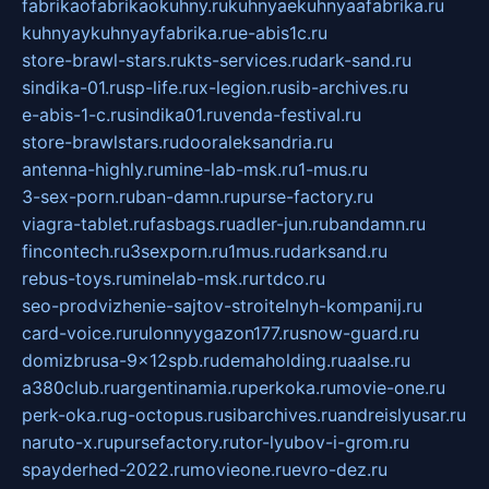
fabrikaofabrikaokuhny.ru
kuhnyaekuhnyaafabrika.ru
kuhnyaykuhnyayfabrika.ru
e-abis1c.ru
store-brawl-stars.ru
kts-services.ru
dark-sand.ru
sindika-01.ru
sp-life.ru
x-legion.ru
sib-archives.ru
e-abis-1-c.ru
sindika01.ru
venda-festival.ru
store-brawlstars.ru
dooraleksandria.ru
antenna-highly.ru
mine-lab-msk.ru
1-mus.ru
3-sex-porn.ru
ban-damn.ru
purse-factory.ru
viagra-tablet.ru
fasbags.ru
adler-jun.ru
bandamn.ru
fincontech.ru
3sexporn.ru
1mus.ru
darksand.ru
rebus-toys.ru
minelab-msk.ru
rtdco.ru
seo-prodvizhenie-sajtov-stroitelnyh-kompanij.ru
card-voice.ru
rulonnyygazon177.ru
snow-guard.ru
domizbrusa-9x12spb.ru
demaholding.ru
aalse.ru
a380club.ru
argentinamia.ru
perkoka.ru
movie-one.ru
perk-oka.ru
g-octopus.ru
sibarchives.ru
andreislyusar.ru
naruto-x.ru
pursefactory.ru
tor-lyubov-i-grom.ru
spayderhed-2022.ru
movieone.ru
evro-dez.ru