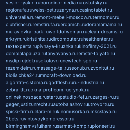
veslo-i-yakor.ru
borodino-media.ru
rostotsky.ru
regionufa.ru
weiss-bet.ru
zaryna.ru
casinotablet.ru
universalia.ru
remont-mebeli-moscow.ru
termomur.ru
clubfisher.ru
remstirufa.ru
erdamchi.ru
doramamama.ru
muraviovka-park.ru
worldofwoman.ru
clean-dreams.ru
arkrym.ru
kristinita.ru
dircomputer.ru
healthenter.ru
textexperts.ru
pivnaya-kruzhka.ru
kinofilmy-2021.ru
demolalapaluza.ru
tanyavanya.ru
remstir-tolyatti.ru
msdip.ru
jdol.ru
sokolovr.ru
newtech-spb.ru
rezemkleim.ru
massage-tai.ru
seonub.ru
zvonitut.ru
biolisichka24.ru
mncraft-download.ru
algoritm-sistema.ru
godflesh.ru
ru-industria.ru
zebra-tlt.ru
okna-proficom.ru
erynok.ru
onlinekinospace.ru
startupstudio-fefu.ru
zarges-ru.ru
gegenjustizunrecht.ru
autobalashov.ru
utrovortu.ru
spiski-firm.ru
elara-m.ru
kinomusorka.ru
mkcslava.ru
2bets.ru
vintovoykompressor.ru
birminghamvsfulham.ru
sarmat-komp.ru
pioneeri.ru