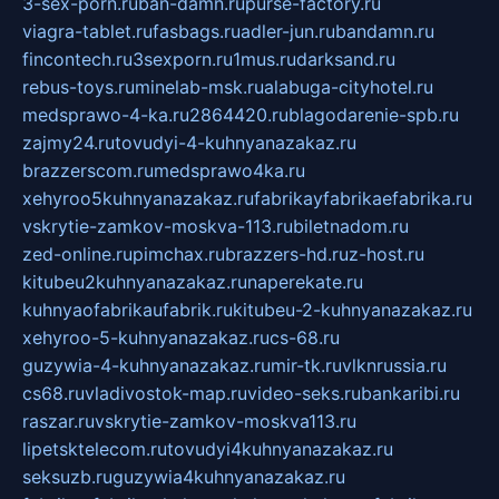
3-sex-porn.ru
ban-damn.ru
purse-factory.ru
viagra-tablet.ru
fasbags.ru
adler-jun.ru
bandamn.ru
fincontech.ru
3sexporn.ru
1mus.ru
darksand.ru
rebus-toys.ru
minelab-msk.ru
alabuga-cityhotel.ru
medsprawo-4-ka.ru
2864420.ru
blagodarenie-spb.ru
zajmy24.ru
tovudyi-4-kuhnyanazakaz.ru
brazzerscom.ru
medsprawo4ka.ru
xehyroo5kuhnyanazakaz.ru
fabrikayfabrikaefabrika.ru
vskrytie-zamkov-moskva-113.ru
biletnadom.ru
zed-online.ru
pimchax.ru
brazzers-hd.ru
z-host.ru
kitubeu2kuhnyanazakaz.ru
naperekate.ru
kuhnyaofabrikaufabrik.ru
kitubeu-2-kuhnyanazakaz.ru
xehyroo-5-kuhnyanazakaz.ru
cs-68.ru
guzywia-4-kuhnyanazakaz.ru
mir-tk.ru
vlknrussia.ru
cs68.ru
vladivostok-map.ru
video-seks.ru
bankaribi.ru
raszar.ru
vskrytie-zamkov-moskva113.ru
lipetsktelecom.ru
tovudyi4kuhnyanazakaz.ru
seksuzb.ru
guzywia4kuhnyanazakaz.ru