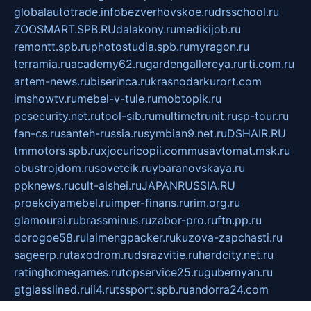
globalautotrade.info
bezverhovskoe.ru
drsschool.ru
ZOOSMART.SPB.RU
dalakony.ru
medikijob.ru
remontt.spb.ru
photostudia.spb.ru
myragon.ru
terramia.ru
academy62.ru
gardengallereya.ru
rti.com.ru
artem-news.ru
biserinca.ru
krasnodarkurort.com
imshowtv.ru
mebel-v-tule.ru
mobtopik.ru
pcsecurity.net.ru
tool-sib.ru
multimetrunit.ru
sp-tour.ru
fan-cs.ru
santeh-russia.ru
symbian9.net.ru
DSHAIR.RU
tmmotors.spb.ru
xjocuricopii.com
musavtomat.msk.ru
obustrojdom.ru
sovetcik.ru
ybaranovskaya.ru
ppknews.ru
cult-alshei.ru
JAPANRUSSIA.RU
proekciyamebel.ru
imper-finans.ru
rim.org.ru
glamourai.ru
brassminus.ru
zabor-pro.ru
ftn.pp.ru
dorogoe58.ru
laimengpacker.ru
kuzova-zapchasti.ru
sageerp.ru
taxodrom.ru
dsrazvitie.ru
hardcity.net.ru
ratinghomegames.ru
topservice25.ru
gubernyan.ru
gtglasslined.ru
ii4.ru
tssport.spb.ru
andorra24.com
blackwallstreet.ru
oboimos.ru
optim-doors.com.ru