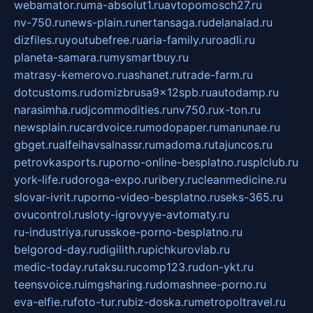
webamator.ru
ma-absolut1.ru
avtopomosch27.ru
nv-750.ru
news-plain.ru
nertansaga.ru
delanalad.ru
dizfiles.ru
youtubefree.ru
aria-family.ru
roadli.ru
planeta-samara.ru
mysmartbuy.ru
matrasy-kemerovo.ru
ashanet.ru
trade-farm.ru
dotcustoms.ru
domizbrusa9x12spb.ru
autodamp.ru
narasimha.ru
djcommodities.ru
nv750.ru
x-ton.ru
newsplain.ru
cardvoice.ru
modopaper.ru
manunae.ru
gbget.ru
alfeihavsalnassr.ru
madoma.ru
tajuncos.ru
petrovkasports.ru
porno-online-besplatno.ru
splclub.ru
york-life.ru
doroga-expo.ru
ribery.ru
cleanmedicine.ru
slovar-ivrit.ru
porno-video-besplatno.ru
seks-365.ru
ovucontrol.ru
sloty-igrovyye-avtomaty.ru
ru-industriya.ru
russkoe-porno-besplatno.ru
belgorod-day.ru
digilith.ru
pichkurovlab.ru
medic-today.ru
taksu.ru
comp123.ru
don-ykt.ru
teensvoice.ru
imgsharing.ru
domashnee-porno.ru
eva-elfie.ru
foto-tur.ru
biz-doska.ru
metropoltravel.ru