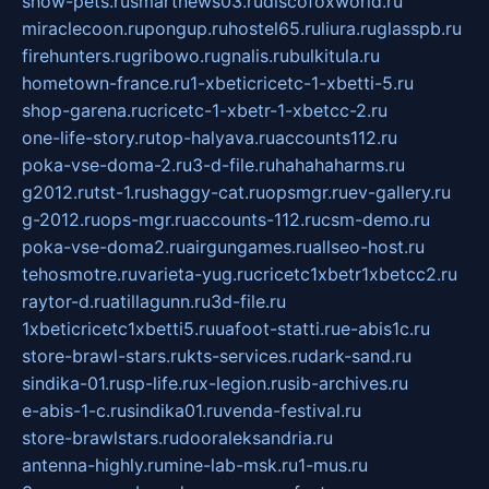
show-pets.ru
smartnews03.ru
discofoxworld.ru
miraclecoon.ru
pongup.ru
hostel65.ru
liura.ru
glasspb.ru
firehunters.ru
gribowo.ru
gnalis.ru
bulkitula.ru
hometown-france.ru
1-xbeticricetc-1-xbetti-5.ru
shop-garena.ru
cricetc-1-xbetr-1-xbetcc-2.ru
one-life-story.ru
top-halyava.ru
accounts112.ru
poka-vse-doma-2.ru
3-d-file.ru
hahahaharms.ru
g2012.ru
tst-1.ru
shaggy-cat.ru
opsmgr.ru
ev-gallery.ru
g-2012.ru
ops-mgr.ru
accounts-112.ru
csm-demo.ru
poka-vse-doma2.ru
airgungames.ru
allseo-host.ru
tehosmotre.ru
varieta-yug.ru
cricetc1xbetr1xbetcc2.ru
raytor-d.ru
atillagunn.ru
3d-file.ru
1xbeticricetc1xbetti5.ru
uafoot-statti.ru
e-abis1c.ru
store-brawl-stars.ru
kts-services.ru
dark-sand.ru
sindika-01.ru
sp-life.ru
x-legion.ru
sib-archives.ru
e-abis-1-c.ru
sindika01.ru
venda-festival.ru
store-brawlstars.ru
dooraleksandria.ru
antenna-highly.ru
mine-lab-msk.ru
1-mus.ru