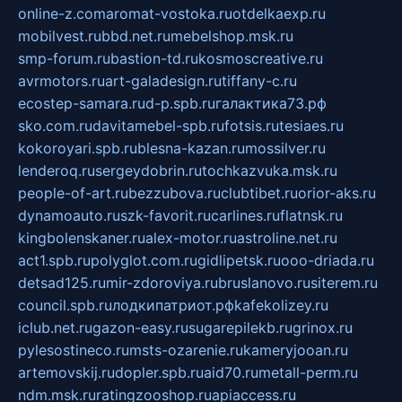
online-z.com
aromat-vostoka.ru
otdelkaexp.ru
mobilvest.ru
bbd.net.ru
mebelshop.msk.ru
smp-forum.ru
bastion-td.ru
kosmoscreative.ru
avrmotors.ru
art-galadesign.ru
tiffany-c.ru
ecostep-samara.ru
d-p.spb.ru
галактика73.рф
sko.com.ru
davitamebel-spb.ru
fotsis.ru
tesiaes.ru
kokoroyari.spb.ru
blesna-kazan.ru
mossilver.ru
lenderoq.ru
sergeydobrin.ru
tochkazvuka.msk.ru
people-of-art.ru
bezzubova.ru
clubtibet.ru
orior-aks.ru
dynamoauto.ru
szk-favorit.ru
carlines.ru
flatnsk.ru
kingbolenskaner.ru
alex-motor.ru
astroline.net.ru
act1.spb.ru
polyglot.com.ru
gidlipetsk.ru
ooo-driada.ru
detsad125.ru
mir-zdoroviya.ru
bruslanovo.ru
siterem.ru
council.spb.ru
лодкипатриот.рф
kafekolizey.ru
iclub.net.ru
gazon-easy.ru
sugarepilekb.ru
grinox.ru
pylesostineco.ru
msts-ozarenie.ru
kameryjooan.ru
artemovskij.ru
dopler.spb.ru
aid70.ru
metall-perm.ru
ndm.msk.ru
ratingzooshop.ru
apiaccess.ru