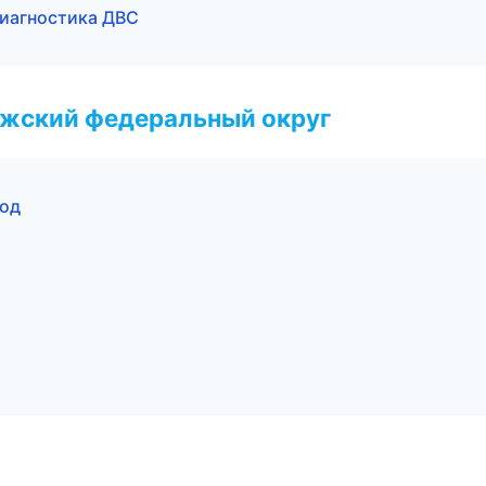
диагностика ДВС
лжский федеральный округ
род