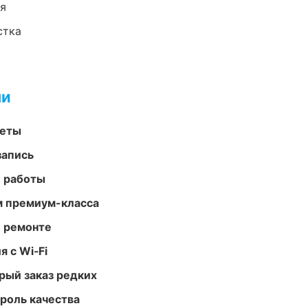
ия
стка
ми
меты
запись
е работы
м премиум-класса
и ремонте
 с Wi‑Fi
рый заказ редких
роль качества