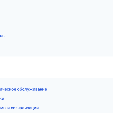
ань
хническое обслуживание
ски
емы и сигнализации