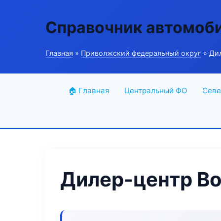
Справочник автомоб
Главная
»
Приволжский федеральный округ
» Дил
🏠 Главная
Центральный ФО
Севе
Дилер-центр Bo