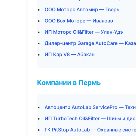
ООО Моторс Автомир — Тверь
ООО Box Моторс — Иваново
ИП Моторс Oil&Filter — Улан-Удэ
Дилер-центр Garage AutoCare — Каз
ИП Кар V8 — Абакан
Компании в Пермь
Автоцентр AutoLab ServicePro — Те
ИП TurboTech Oil&Filter — Шины и ди
ГК PitStop AutoLab — Охранные сист