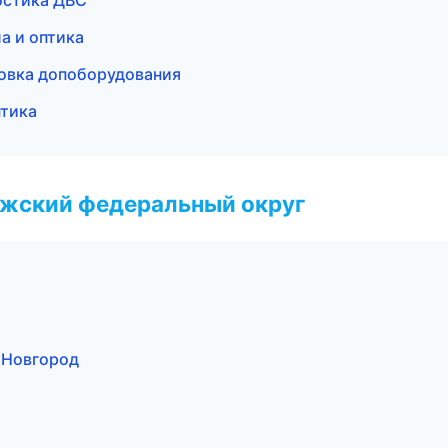
ностика ДВС
а и оптика
новка допоборудования
птика
лжский федеральный округ
 Новгород