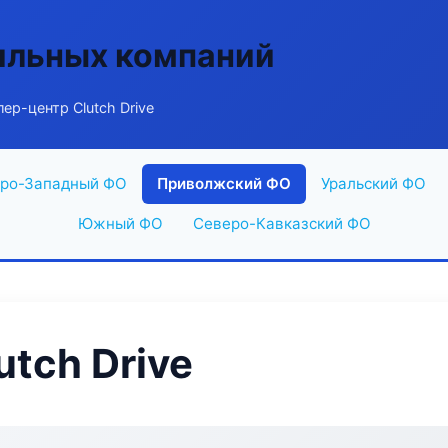
ильных компаний
ер-центр Clutch Drive
ро-Западный ФО
Приволжский ФО
Уральский ФО
Южный ФО
Северо-Кавказский ФО
tch Drive