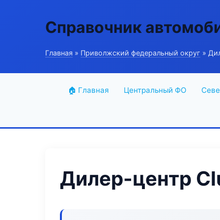
Справочник автомоб
Главная
»
Приволжский федеральный округ
» Дил
🏠 Главная
Центральный ФО
Севе
Дилер-центр Clu