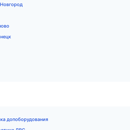
 Новгород
ново
знецк
вка допоборудования