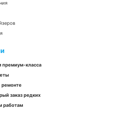
ния
йзеров
ия
ми
м премиум-класса
меты
и ремонте
рый заказ редких
м работам