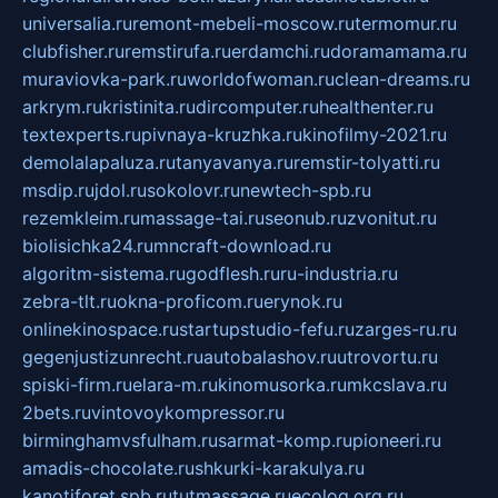
universalia.ru
remont-mebeli-moscow.ru
termomur.ru
clubfisher.ru
remstirufa.ru
erdamchi.ru
doramamama.ru
muraviovka-park.ru
worldofwoman.ru
clean-dreams.ru
arkrym.ru
kristinita.ru
dircomputer.ru
healthenter.ru
textexperts.ru
pivnaya-kruzhka.ru
kinofilmy-2021.ru
demolalapaluza.ru
tanyavanya.ru
remstir-tolyatti.ru
msdip.ru
jdol.ru
sokolovr.ru
newtech-spb.ru
rezemkleim.ru
massage-tai.ru
seonub.ru
zvonitut.ru
biolisichka24.ru
mncraft-download.ru
algoritm-sistema.ru
godflesh.ru
ru-industria.ru
zebra-tlt.ru
okna-proficom.ru
erynok.ru
onlinekinospace.ru
startupstudio-fefu.ru
zarges-ru.ru
gegenjustizunrecht.ru
autobalashov.ru
utrovortu.ru
spiski-firm.ru
elara-m.ru
kinomusorka.ru
mkcslava.ru
2bets.ru
vintovoykompressor.ru
birminghamvsfulham.ru
sarmat-komp.ru
pioneeri.ru
amadis-chocolate.ru
shkurki-karakulya.ru
kanotiforet.spb.ru
tutmassage.ru
ecolog.org.ru