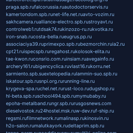
praga.spb.ru
falcorussia.ru
autodoctorservis.ru
kamertondom.spb.ru
net-life.net.ru
avto-vozim.ru
sakhcamera.ru
alliance-electro.spb.ru
stroyavt.ru
controlweb1.ru
tdsak74.ru
kinzozo-ru.ru
kvotka.ru
iron-snab.ru
costa-bella.ru
eugrus.pp.ru
associaciya39.ru
primexpo.spb.ru
bezmorchin.ru
ia2.ru
cpt21.ru
ispecspb.ru
regahost.ru
kolosok-elita.ru
tae-kwon.ru
consrio.com.ru
insiam.ru
avegainfo.ru
archery161.ru
bigencyclica.ru
vlast16.ru
korru.net
sarmiento.spb.su
extelopedia.ru
lammin-suo.spb.ru
iskatour.spb.ru
snpi.org.ru
running-line.ru
krygeva-spa.ru
chel.net.ru
rust-loco.ru
dugshop.ru
hl-beta.spb.ru
school494.spb.ru
mymubaby.ru
epoha-metalband.ru
ngr.spb.ru
rusgosnews.com
dieselvostok.ru
24hostel.msk.ru
w-dev.ru
f-ship.ru
regsmi.ru
filmnetwork.ru
malinasp.ru
kinosvin.ru
h2o-salon.ru
malutkayork.ru
deltaprim.spb.ru
tango-perm.ru
gooddir.ru
sgv.su
multiki-online.com