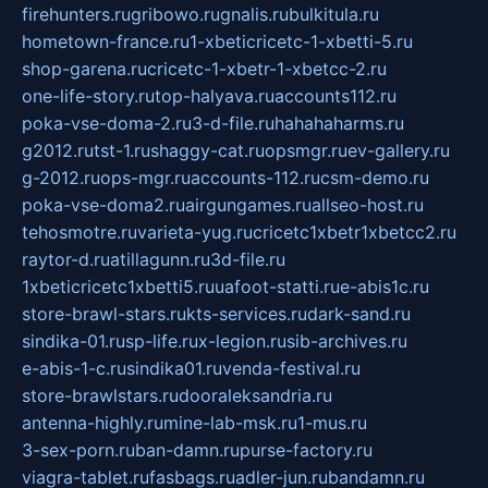
firehunters.ru
gribowo.ru
gnalis.ru
bulkitula.ru
hometown-france.ru
1-xbeticricetc-1-xbetti-5.ru
shop-garena.ru
cricetc-1-xbetr-1-xbetcc-2.ru
one-life-story.ru
top-halyava.ru
accounts112.ru
poka-vse-doma-2.ru
3-d-file.ru
hahahaharms.ru
g2012.ru
tst-1.ru
shaggy-cat.ru
opsmgr.ru
ev-gallery.ru
g-2012.ru
ops-mgr.ru
accounts-112.ru
csm-demo.ru
poka-vse-doma2.ru
airgungames.ru
allseo-host.ru
tehosmotre.ru
varieta-yug.ru
cricetc1xbetr1xbetcc2.ru
raytor-d.ru
atillagunn.ru
3d-file.ru
1xbeticricetc1xbetti5.ru
uafoot-statti.ru
e-abis1c.ru
store-brawl-stars.ru
kts-services.ru
dark-sand.ru
sindika-01.ru
sp-life.ru
x-legion.ru
sib-archives.ru
e-abis-1-c.ru
sindika01.ru
venda-festival.ru
store-brawlstars.ru
dooraleksandria.ru
antenna-highly.ru
mine-lab-msk.ru
1-mus.ru
3-sex-porn.ru
ban-damn.ru
purse-factory.ru
viagra-tablet.ru
fasbags.ru
adler-jun.ru
bandamn.ru