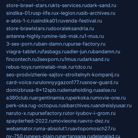
store-brawl-stars.ru
kts-services.ru
dark-sand.ru
sindika-01.ru
sp-life.ru
x-legion.ru
sib-archives.ru
e-abis-1-c.ru
sindika01.ru
venda-festival.ru
store-brawlstars.ru
dooraleksandria.ru
antenna-highly.ru
mine-lab-msk.ru
1-mus.ru
3-sex-porn.ru
ban-damn.ru
purse-factory.ru
viagra-tablet.ru
fasbags.ru
adler-jun.ru
bandamn.ru
fincontech.ru
3sexporn.ru
1mus.ru
darksand.ru
rebus-toys.ru
minelab-msk.ru
rtdco.ru
seo-prodvizhenie-sajtov-stroitelnyh-kompanij.ru
card-voice.ru
rulonnyygazon177.ru
snow-guard.ru
domizbrusa-9x12spb.ru
demaholding.ru
aalse.ru
a380club.ru
argentinamia.ru
perkoka.ru
movie-one.ru
perk-oka.ru
g-octopus.ru
sibarchives.ru
andreislyusar.ru
naruto-x.ru
pursefactory.ru
tor-lyubov-i-grom.ru
spayderhed-2022.ru
movieone.ru
evro-dez.ru
webamator.ru
ma-absolut1.ru
avtopomosch27.ru
nv-750.ru
news-plain.ru
nertansaga.ru
delanalad.ru