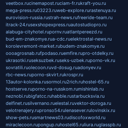
veetbox.ru
cinemapost.ru
ciam-fr.ru
kraft-you.ru
mega-press.ru
03223.ru
web-explore.ru
rastenuya.ru
eurovision-russia.ru
strah-news.ru
freeride-team.ru
itrack-24.ru
sexshopexpress.ru
autostudiopro.ru
alabuga-cityhotel.ru
pornv.ru
atlantpereezd.ru
bud-em-znakomye.ru
a-cdc.ru
elektrostal-news.ru
korolevremont-market.ru
budem-znakomye.ru
oooagrosnab.ru
fpodaso.ru
emfire.ru
pro-otdelky.ru
ukrasotki.ru
seksuzbek.ru
seks-uzbek.ru
porno-vk.ru
sovratili.ru
olecoon.ru
vd-dosug.ru
adonyev.ru
rbc-news.ru
porno-skvirt.ru
krospr.ru
13autor-kolonka.ru
sormol.ru
2rich.ru
hostel-65.ru
hostserve.ru
porno-na-russkom.ru
mishinlab.ru
neznobi.ru
bigfatcc.ru
habble.ru
starbucksvia.ru
delfinet.ru
silvernano.ru
elestal.ru
vektor-doroga.ru
velotrenajery.ru
pronso54.ru
lenasever.ru
lovinskix.ru
show-pets.ru
smartnews03.ru
discofoxworld.ru
miraclecoon.ru
pongup.ru
hostel65.ru
liura.ru
glasspb.ru