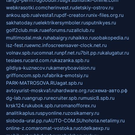
webkrasotki.com
cherinvest.ru
detskiy-ostrov.ru
ankou.spb.ru
alvesta1.ru
pdf-creator.ru
nix-files.org.ru
sakhatoday.ru
elektrikersymboler.ru
sputnikyes.ru
golf2club.msk.ru
aeforums.ru
zallclub.ru
multimodal.msk.ru
habaigry.ru
haikko.ru
sobakopedia.ru
isz-fest.ru
ewnc.info
screensaver-clock.net.ru
volnav.spb.ru
comnat.ru
npf.net.ru
7bit.pp.ru
kalugatur.ru
tesiaes.ru
card.com.ru
kazanka.spb.ru
gildiya-kuznecov.ru
kameryboavision.ru
griffoncom.spb.ru
fabrika-emotsiy.ru
PARK-MATROSOVA.RU
agat.spb.ru
avtoyurist-moskva1.ru
hardware.org.ru
схема-авто.рф
dg-lab.ru
angrup.ru
recruiter.spb.ru
music8.spb.ru
krsk124.ru
kubok.spb.ru
romanofforex.ru
analitikaplus.ru
spyonline.ru
zosikamery.ru
sloboda-ural.pp.ru
AUTO-COM.SU
hohota.net
alimy.ru
online-z.com
aromat-vostoka.ru
otdelkaexp.ru