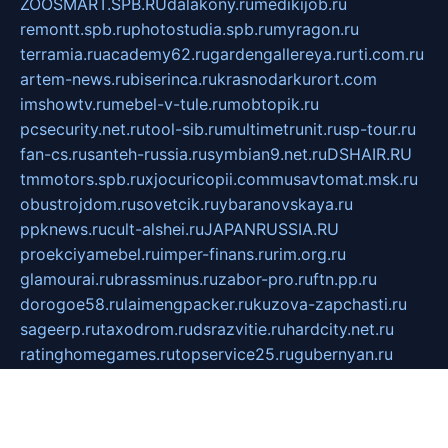
ZOOSMART.SPB.RU
dalakony.ru
medikijob.ru
remontt.spb.ru
photostudia.spb.ru
myragon.ru
terramia.ru
academy62.ru
gardengallereya.ru
rti.com.ru
artem-news.ru
biserinca.ru
krasnodarkurort.com
imshowtv.ru
mebel-v-tule.ru
mobtopik.ru
pcsecurity.net.ru
tool-sib.ru
multimetrunit.ru
sp-tour.ru
fan-cs.ru
santeh-russia.ru
symbian9.net.ru
DSHAIR.RU
tmmotors.spb.ru
xjocuricopii.com
musavtomat.msk.ru
obustrojdom.ru
sovetcik.ru
ybaranovskaya.ru
ppknews.ru
cult-alshei.ru
JAPANRUSSIA.RU
proekciyamebel.ru
imper-finans.ru
rim.org.ru
glamourai.ru
brassminus.ru
zabor-pro.ru
ftn.pp.ru
dorogoe58.ru
laimengpacker.ru
kuzova-zapchasti.ru
sageerp.ru
taxodrom.ru
dsrazvitie.ru
hardcity.net.ru
ratinghomegames.ru
topservice25.ru
gubernyan.ru
gtglasslined.ru
ii4.ru
tssport.spb.ru
andorra24.com
blackwallstreet.ru
oboimos.ru
optim-doors.com.ru
ikuch.ru
nycr.org.ru
npa21.ru
vremya-ch.spb.ru