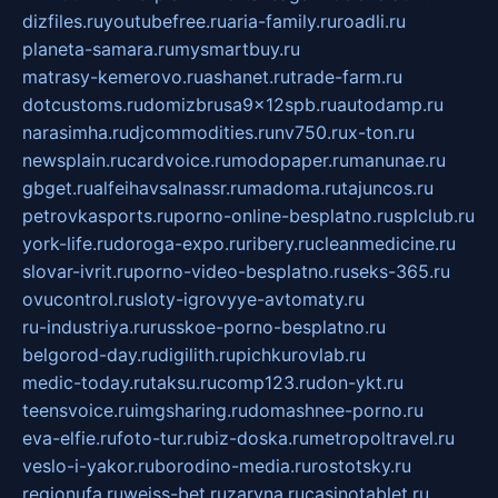
dizfiles.ru
youtubefree.ru
aria-family.ru
roadli.ru
planeta-samara.ru
mysmartbuy.ru
matrasy-kemerovo.ru
ashanet.ru
trade-farm.ru
dotcustoms.ru
domizbrusa9x12spb.ru
autodamp.ru
narasimha.ru
djcommodities.ru
nv750.ru
x-ton.ru
newsplain.ru
cardvoice.ru
modopaper.ru
manunae.ru
gbget.ru
alfeihavsalnassr.ru
madoma.ru
tajuncos.ru
petrovkasports.ru
porno-online-besplatno.ru
splclub.ru
york-life.ru
doroga-expo.ru
ribery.ru
cleanmedicine.ru
slovar-ivrit.ru
porno-video-besplatno.ru
seks-365.ru
ovucontrol.ru
sloty-igrovyye-avtomaty.ru
ru-industriya.ru
russkoe-porno-besplatno.ru
belgorod-day.ru
digilith.ru
pichkurovlab.ru
medic-today.ru
taksu.ru
comp123.ru
don-ykt.ru
teensvoice.ru
imgsharing.ru
domashnee-porno.ru
eva-elfie.ru
foto-tur.ru
biz-doska.ru
metropoltravel.ru
veslo-i-yakor.ru
borodino-media.ru
rostotsky.ru
regionufa.ru
weiss-bet.ru
zaryna.ru
casinotablet.ru