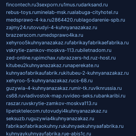
fincontech.ru
3sexporn.ru
1mus.ru
darksand.ru
rebus-toys.ru
minelab-msk.ru
alabuga-cityhotel.ru
medsprawo-4-ka.ru
2864420.ru
blagodarenie-spb.ru
zajmy24.ru
tovudyi-4-kuhnyanazakaz.ru
brazzerscom.ru
medsprawo4ka.ru
xehyroo5kuhnyanazakaz.ru
fabrikayfabrikaefabrika.ru
vskrytie-zamkov-moskva-113.ru
biletnadom.ru
zed-online.ru
pimchax.ru
brazzers-hd.ru
z-host.ru
kitubeu2kuhnyanazakaz.ru
naperekate.ru
kuhnyaofabrikaufabrik.ru
kitubeu-2-kuhnyanazakaz.ru
xehyroo-5-kuhnyanazakaz.ru
cs-68.ru
guzywia-4-kuhnyanazakaz.ru
mir-tk.ru
vlknrussia.ru
cs68.ru
vladivostok-map.ru
video-seks.ru
bankaribi.ru
raszar.ru
vskrytie-zamkov-moskva113.ru
lipetsktelecom.ru
tovudyi4kuhnyanazakaz.ru
seksuzb.ru
guzywia4kuhnyanazakaz.ru
fabrikaofabrikaokuhny.ru
kuhnyaekuhnyaafabrika.ru
kuhnyaykuhnyayfabrika.ru
e-abis1c.ru