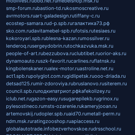
mobilvest.ru
bbd.net.ru
mebelshop.msk.ru
smp-forum.ru
bastion-td.ru
kosmoscreative.ru
avrmotors.ru
art-galadesign.ru
tiffany-c.ru
ecostep-samara.ru
d-p.spb.ru
галактика73.рф
sko.com.ru
davitamebel-spb.ru
fotsis.ru
tesiaes.ru
kokoroyari.spb.ru
blesna-kazan.ru
mossilver.ru
lenderoq.ru
sergeydobrin.ru
tochkazvuka.msk.ru
people-of-art.ru
bezzubova.ru
clubtibet.ru
orior-aks.ru
dynamoauto.ru
szk-favorit.ru
carlines.ru
flatnsk.ru
kingbolenskaner.ru
alex-motor.ru
astroline.net.ru
act1.spb.ru
polyglot.com.ru
gidlipetsk.ru
ooo-driada.ru
detsad125.ru
mir-zdoroviya.ru
bruslanovo.ru
siterem.ru
council.spb.ru
лодкипатриот.рф
kafekolizey.ru
iclub.net.ru
gazon-easy.ru
sugarepilekb.ru
grinox.ru
pylesostineco.ru
msts-ozarenie.ru
kameryjooan.ru
artemovskij.ru
dopler.spb.ru
aid70.ru
metall-perm.ru
ndm.msk.ru
ratingzooshop.ru
apiaccess.ru
globalautotrade.info
bezverhovskoe.ru
drsschool.ru