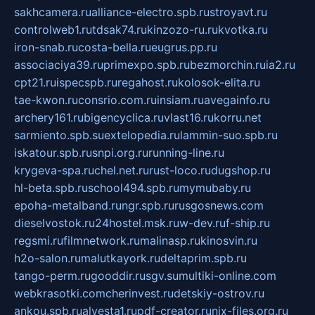
sakhcamera.ru
alliance-electro.spb.ru
stroyavt.ru
controlweb1.ru
tdsak74.ru
kinzozo-ru.ru
kvotka.ru
iron-snab.ru
costa-bella.ru
eugrus.pp.ru
associaciya39.ru
primexpo.spb.ru
bezmorchin.ru
ia2.ru
cpt21.ru
ispecspb.ru
regahost.ru
kolosok-elita.ru
tae-kwon.ru
consrio.com.ru
insiam.ru
avegainfo.ru
archery161.ru
bigencyclica.ru
vlast16.ru
korru.net
sarmiento.spb.su
extelopedia.ru
lammin-suo.spb.ru
iskatour.spb.ru
snpi.org.ru
running-line.ru
krygeva-spa.ru
chel.net.ru
rust-loco.ru
dugshop.ru
hl-beta.spb.ru
school494.spb.ru
mymubaby.ru
epoha-metalband.ru
ngr.spb.ru
rusgosnews.com
dieselvostok.ru
24hostel.msk.ru
w-dev.ru
f-ship.ru
regsmi.ru
filmnetwork.ru
malinasp.ru
kinosvin.ru
h2o-salon.ru
malutkayork.ru
deltaprim.spb.ru
tango-perm.ru
gooddir.ru
sgv.su
multiki-online.com
webkrasotki.com
cherinvest.ru
detskiy-ostrov.ru
ankou.spb.ru
alvesta1.ru
pdf-creator.ru
nix-files.org.ru