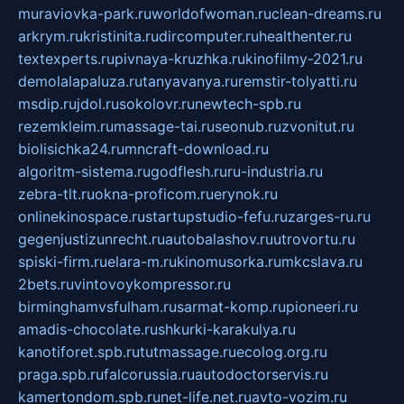
muraviovka-park.ru
worldofwoman.ru
clean-dreams.ru
arkrym.ru
kristinita.ru
dircomputer.ru
healthenter.ru
textexperts.ru
pivnaya-kruzhka.ru
kinofilmy-2021.ru
demolalapaluza.ru
tanyavanya.ru
remstir-tolyatti.ru
msdip.ru
jdol.ru
sokolovr.ru
newtech-spb.ru
rezemkleim.ru
massage-tai.ru
seonub.ru
zvonitut.ru
biolisichka24.ru
mncraft-download.ru
algoritm-sistema.ru
godflesh.ru
ru-industria.ru
zebra-tlt.ru
okna-proficom.ru
erynok.ru
onlinekinospace.ru
startupstudio-fefu.ru
zarges-ru.ru
gegenjustizunrecht.ru
autobalashov.ru
utrovortu.ru
spiski-firm.ru
elara-m.ru
kinomusorka.ru
mkcslava.ru
2bets.ru
vintovoykompressor.ru
birminghamvsfulham.ru
sarmat-komp.ru
pioneeri.ru
amadis-chocolate.ru
shkurki-karakulya.ru
kanotiforet.spb.ru
tutmassage.ru
ecolog.org.ru
praga.spb.ru
falcorussia.ru
autodoctorservis.ru
kamertondom.spb.ru
net-life.net.ru
avto-vozim.ru