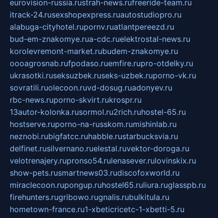
eurovision-russia.ru
strah-news.ru
freeride-team.ru
itrack-24.ru
sexshopexpress.ru
autostudiopro.ru
alabuga-cityhotel.ru
pornv.ru
atlantpereezd.ru
bud-em-znakomye.ru
a-cdc.ru
elektrostal-news.ru
korolevremont-market.ru
budem-znakomye.ru
oooagrosnab.ru
fpodaso.ru
emfire.ru
pro-otdelky.ru
ukrasotki.ru
seksuzbek.ru
seks-uzbek.ru
porno-vk.ru
sovratili.ru
olecoon.ru
vd-dosug.ru
adonyev.ru
rbc-news.ru
porno-skvirt.ru
krospr.ru
13autor-kolonka.ru
sormol.ru
2rich.ru
hostel-65.ru
hostserve.ru
porno-na-russkom.ru
mishinlab.ru
neznobi.ru
bigfatcc.ru
habble.ru
starbucksvia.ru
delfinet.ru
silvernano.ru
elestal.ru
vektor-doroga.ru
velotrenajery.ru
pronso54.ru
lenasever.ru
lovinskix.ru
show-pets.ru
smartnews03.ru
discofoxworld.ru
miraclecoon.ru
pongup.ru
hostel65.ru
liura.ru
glasspb.ru
firehunters.ru
gribowo.ru
gnalis.ru
bulkitula.ru
hometown-france.ru
1-xbeticricetc-1-xbetti-5.ru