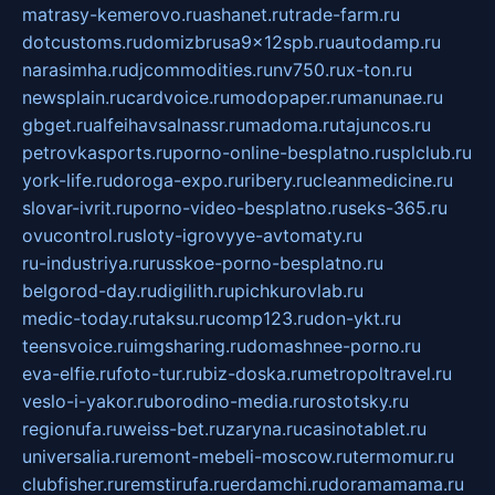
matrasy-kemerovo.ru
ashanet.ru
trade-farm.ru
dotcustoms.ru
domizbrusa9x12spb.ru
autodamp.ru
narasimha.ru
djcommodities.ru
nv750.ru
x-ton.ru
newsplain.ru
cardvoice.ru
modopaper.ru
manunae.ru
gbget.ru
alfeihavsalnassr.ru
madoma.ru
tajuncos.ru
petrovkasports.ru
porno-online-besplatno.ru
splclub.ru
york-life.ru
doroga-expo.ru
ribery.ru
cleanmedicine.ru
slovar-ivrit.ru
porno-video-besplatno.ru
seks-365.ru
ovucontrol.ru
sloty-igrovyye-avtomaty.ru
ru-industriya.ru
russkoe-porno-besplatno.ru
belgorod-day.ru
digilith.ru
pichkurovlab.ru
medic-today.ru
taksu.ru
comp123.ru
don-ykt.ru
teensvoice.ru
imgsharing.ru
domashnee-porno.ru
eva-elfie.ru
foto-tur.ru
biz-doska.ru
metropoltravel.ru
veslo-i-yakor.ru
borodino-media.ru
rostotsky.ru
regionufa.ru
weiss-bet.ru
zaryna.ru
casinotablet.ru
universalia.ru
remont-mebeli-moscow.ru
termomur.ru
clubfisher.ru
remstirufa.ru
erdamchi.ru
doramamama.ru