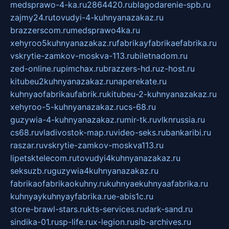
medsprawo-4-ka.ru
2864420.ru
blagodarenie-spb.ru
zajmy24.ru
tovudyi-4-kuhnyanazakaz.ru
brazzerscom.ru
medsprawo4ka.ru
xehyroo5kuhnyanazakaz.ru
fabrikayfabrikaefabrika.ru
vskrytie-zamkov-moskva-113.ru
biletnadom.ru
zed-online.ru
pimchax.ru
brazzers-hd.ru
z-host.ru
kitubeu2kuhnyanazakaz.ru
naperekate.ru
kuhnyaofabrikaufabrik.ru
kitubeu-2-kuhnyanazakaz.ru
xehyroo-5-kuhnyanazakaz.ru
cs-68.ru
guzywia-4-kuhnyanazakaz.ru
mir-tk.ru
vlknrussia.ru
cs68.ru
vladivostok-map.ru
video-seks.ru
bankaribi.ru
raszar.ru
vskrytie-zamkov-moskva113.ru
lipetsktelecom.ru
tovudyi4kuhnyanazakaz.ru
seksuzb.ru
guzywia4kuhnyanazakaz.ru
fabrikaofabrikaokuhny.ru
kuhnyaekuhnyaafabrika.ru
kuhnyaykuhnyayfabrika.ru
e-abis1c.ru
store-brawl-stars.ru
kts-services.ru
dark-sand.ru
sindika-01.ru
sp-life.ru
x-legion.ru
sib-archives.ru