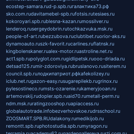
ecostep-samara.ru
d-p.spb.ru
галактика73.рф
sko.com.ru
davitamebel-spb.ru
fotsis.ru
tesiaes.ru
kokoroyari.spb.ru
blesna-kazan.ru
mossilver.ru
lenderoq.ru
sergeydobrin.ru
tochkazvuka.msk.ru
people-of-art.ru
bezzubova.ru
clubtibet.ru
orior-aks.ru
dynamoauto.ru
szk-favorit.ru
carlines.ru
flatnsk.ru
kingbolenskaner.ru
alex-motor.ru
astroline.net.ru
act1.spb.ru
polyglot.com.ru
gidlipetsk.ru
ooo-driada.ru
detsad125.ru
mir-zdoroviya.ru
bruslanovo.ru
siterem.ru
council.spb.ru
лодкипатриот.рф
kafekolizey.ru
iclub.net.ru
gazon-easy.ru
sugarepilekb.ru
grinox.ru
pylesostineco.ru
msts-ozarenie.ru
kameryjooan.ru
artemovskij.ru
dopler.spb.ru
aid70.ru
metall-perm.ru
ndm.msk.ru
ratingzooshop.ru
apiaccess.ru
globalautotrade.info
bezverhovskoe.ru
drsschool.ru
ZOOSMART.SPB.RU
dalakony.ru
medikijob.ru
remontt.spb.ru
photostudia.spb.ru
myragon.ru
terramia.ru
academy62.ru
gardengallereya.ru
rti.com.ru