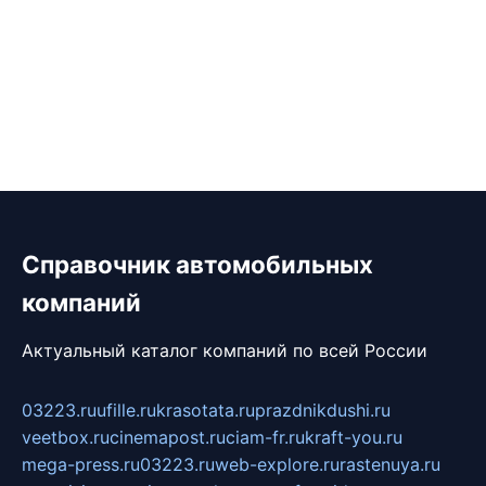
Справочник автомобильных
компаний
Актуальный каталог компаний по всей России
03223.ru
ufille.ru
krasotata.ru
prazdnikdushi.ru
veetbox.ru
cinemapost.ru
ciam-fr.ru
kraft-you.ru
mega-press.ru
03223.ru
web-explore.ru
rastenuya.ru