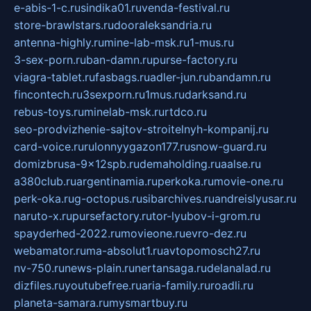
e-abis-1-c.ru
sindika01.ru
venda-festival.ru
store-brawlstars.ru
dooraleksandria.ru
antenna-highly.ru
mine-lab-msk.ru
1-mus.ru
3-sex-porn.ru
ban-damn.ru
purse-factory.ru
viagra-tablet.ru
fasbags.ru
adler-jun.ru
bandamn.ru
fincontech.ru
3sexporn.ru
1mus.ru
darksand.ru
rebus-toys.ru
minelab-msk.ru
rtdco.ru
seo-prodvizhenie-sajtov-stroitelnyh-kompanij.ru
card-voice.ru
rulonnyygazon177.ru
snow-guard.ru
domizbrusa-9x12spb.ru
demaholding.ru
aalse.ru
a380club.ru
argentinamia.ru
perkoka.ru
movie-one.ru
perk-oka.ru
g-octopus.ru
sibarchives.ru
andreislyusar.ru
naruto-x.ru
pursefactory.ru
tor-lyubov-i-grom.ru
spayderhed-2022.ru
movieone.ru
evro-dez.ru
webamator.ru
ma-absolut1.ru
avtopomosch27.ru
nv-750.ru
news-plain.ru
nertansaga.ru
delanalad.ru
dizfiles.ru
youtubefree.ru
aria-family.ru
roadli.ru
planeta-samara.ru
mysmartbuy.ru