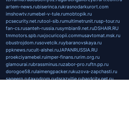
artem-news.ru
biserinca.ru
krasnodarkurort.com
imshowtv.ru
mebel-v-tule.ru
mobtopik.ru
pcsecurity.net.ru
tool-sib.ru
multimetrunit.ru
sp-tour.ru
fan-cs.ru
santeh-russia.ru
symbian9.net.ru
DSHAIR.RU
tmmotors.spb.ru
xjocuricopii.com
musavtomat.msk.ru
obustrojdom.ru
sovetcik.ru
ybaranovskaya.ru
ppknews.ru
cult-alshei.ru
JAPANRUSSIA.RU
proekciyamebel.ru
imper-finans.ru
rim.org.ru
glamourai.ru
brassminus.ru
zabor-pro.ru
ftn.pp.ru
dorogoe58.ru
laimengpacker.ru
kuzova-zapchasti.ru
sageerp.ru
taxodrom.ru
dsrazvitie.ru
hardcity.net.ru
ratinghomegames.ru
topservice25.ru
gubernyan.ru
gtglasslined.ru
ii4.ru
tssport.spb.ru
andorra24.com
blackwallstreet.ru
oboimos.ru
optim-doors.com.ru
ikuch.ru
nycr.org.ru
npa21.ru
vremya-ch.spb.ru
desert000.ru
ivtorgi.ru
ifiori.ru
catalog-statei.ru
dcv.org.ru
spetsmaster174.ru
ipkameryhiseeu.ru