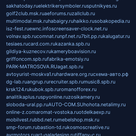
sakhatoday.ru
elektrikersymboler.ru
sputnikyes.ru
golf2club.msk.ru
aeforums.ru
zallclub.ru
multimodal.msk.ru
habaigry.ru
haikko.ru
sobakopedia.ru
isz-fest.ru
ewnc.info
screensaver-clock.net.ru
volnav.spb.ru
comnat.ru
npf.net.ru
7bit.pp.ru
kalugatur.ru
tesiaes.ru
card.com.ru
kazanka.spb.ru
gildiya-kuznecov.ru
kameryboavision.ru
griffoncom.spb.ru
fabrika-emotsiy.ru
PARK-MATROSOVA.RU
agat.spb.ru
avtoyurist-moskva1.ru
hardware.org.ru
схема-авто.рф
dg-lab.ru
angrup.ru
recruiter.spb.ru
music8.spb.ru
krsk124.ru
kubok.spb.ru
romanofforex.ru
analitikaplus.ru
spyonline.ru
zosikamery.ru
sloboda-ural.pp.ru
AUTO-COM.SU
hohota.net
alimy.ru
online-z.com
aromat-vostoka.ru
otdelkaexp.ru
mobilvest.ru
bbd.net.ru
mebelshop.msk.ru
smp-forum.ru
bastion-td.ru
kosmoscreative.ru
avrmotors.ru
art-galadesign.ru
tiffany-c.ru