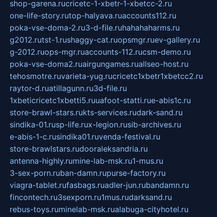
shop-garena.ru
cricetc-1-xbetr-1-xbetcc-2.ru
one-life-story.ru
top-halyava.ru
accounts112.ru
poka-vse-doma-2.ru
3-d-file.ru
hahahaharms.ru
g2012.ru
tst-1.ru
shaggy-cat.ru
opsmgr.ru
ev-gallery.ru
g-2012.ru
ops-mgr.ru
accounts-112.ru
csm-demo.ru
poka-vse-doma2.ru
airgungames.ru
allseo-host.ru
tehosmotre.ru
varieta-yug.ru
cricetc1xbetr1xbetcc2.ru
raytor-d.ru
atillagunn.ru
3d-file.ru
1xbeticricetc1xbetti5.ru
uafoot-statti.ru
e-abis1c.ru
store-brawl-stars.ru
kts-services.ru
dark-sand.ru
sindika-01.ru
sp-life.ru
x-legion.ru
sib-archives.ru
e-abis-1-c.ru
sindika01.ru
venda-festival.ru
store-brawlstars.ru
dooraleksandria.ru
antenna-highly.ru
mine-lab-msk.ru
1-mus.ru
3-sex-porn.ru
ban-damn.ru
purse-factory.ru
viagra-tablet.ru
fasbags.ru
adler-jun.ru
bandamn.ru
fincontech.ru
3sexporn.ru
1mus.ru
darksand.ru
rebus-toys.ru
minelab-msk.ru
alabuga-cityhotel.ru