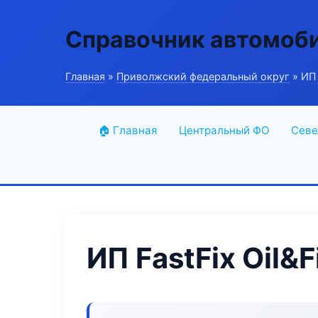
Справочник автомоб
Главная
»
Приволжский федеральный округ
» ИП F
🏠 Главная
Центральный ФО
Севе
ИП FastFix Oil&Fi