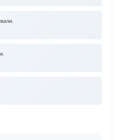
вали.
я.