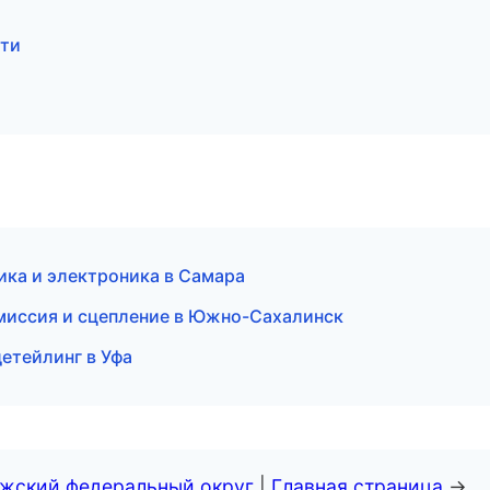
тти
ика и электроника в Самара
смиссия и сцепление в Южно-Сахалинск
етейлинг в Уфа
лжский федеральный округ
|
Главная страница
→