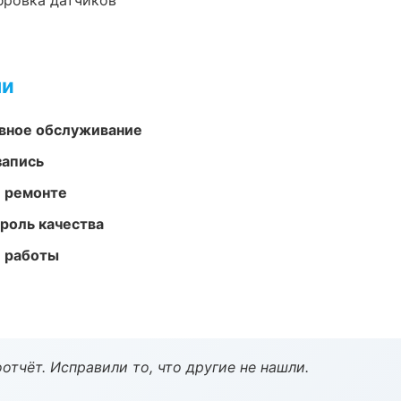
ибровка датчиков
ми
вное обслуживание
запись
и ремонте
роль качества
е работы
тчёт. Исправили то, что другие не нашли.