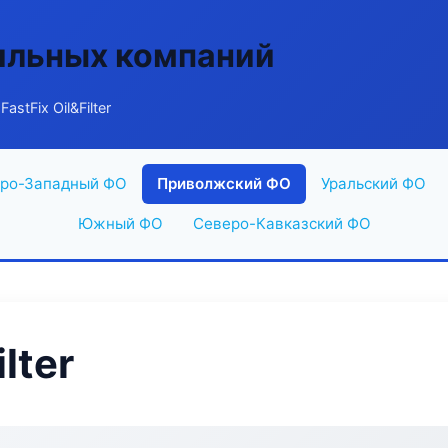
ильных компаний
astFix Oil&Filter
ро-Западный ФО
Приволжский ФО
Уральский ФО
Южный ФО
Северо-Кавказский ФО
lter