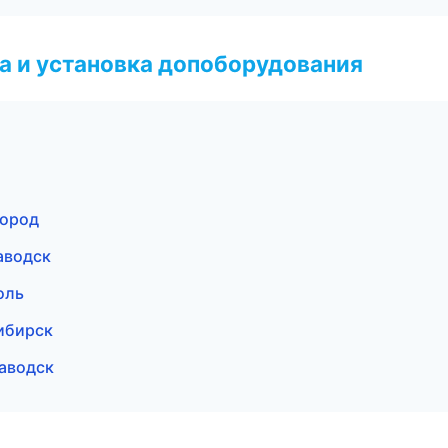
 и установка допоборудования
город
аводск
оль
ибирск
заводск