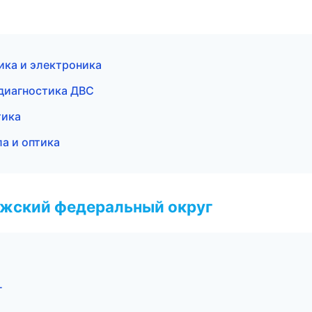
ика и электроника
 диагностика ДВС
тика
а и оптика
лжский федеральный округ
г