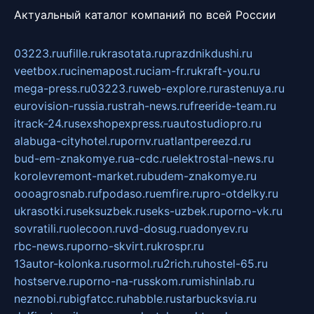
Актуальный каталог компаний по всей России
03223.ru
ufille.ru
krasotata.ru
prazdnikdushi.ru
veetbox.ru
cinemapost.ru
ciam-fr.ru
kraft-you.ru
mega-press.ru
03223.ru
web-explore.ru
rastenuya.ru
eurovision-russia.ru
strah-news.ru
freeride-team.ru
itrack-24.ru
sexshopexpress.ru
autostudiopro.ru
alabuga-cityhotel.ru
pornv.ru
atlantpereezd.ru
bud-em-znakomye.ru
a-cdc.ru
elektrostal-news.ru
korolevremont-market.ru
budem-znakomye.ru
oooagrosnab.ru
fpodaso.ru
emfire.ru
pro-otdelky.ru
ukrasotki.ru
seksuzbek.ru
seks-uzbek.ru
porno-vk.ru
sovratili.ru
olecoon.ru
vd-dosug.ru
adonyev.ru
rbc-news.ru
porno-skvirt.ru
krospr.ru
13autor-kolonka.ru
sormol.ru
2rich.ru
hostel-65.ru
hostserve.ru
porno-na-russkom.ru
mishinlab.ru
neznobi.ru
bigfatcc.ru
habble.ru
starbucksvia.ru