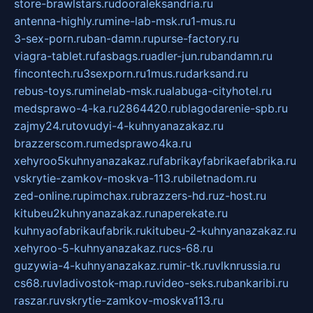
store-brawlstars.ru
dooraleksandria.ru
antenna-highly.ru
mine-lab-msk.ru
1-mus.ru
3-sex-porn.ru
ban-damn.ru
purse-factory.ru
viagra-tablet.ru
fasbags.ru
adler-jun.ru
bandamn.ru
fincontech.ru
3sexporn.ru
1mus.ru
darksand.ru
rebus-toys.ru
minelab-msk.ru
alabuga-cityhotel.ru
medsprawo-4-ka.ru
2864420.ru
blagodarenie-spb.ru
zajmy24.ru
tovudyi-4-kuhnyanazakaz.ru
brazzerscom.ru
medsprawo4ka.ru
xehyroo5kuhnyanazakaz.ru
fabrikayfabrikaefabrika.ru
vskrytie-zamkov-moskva-113.ru
biletnadom.ru
zed-online.ru
pimchax.ru
brazzers-hd.ru
z-host.ru
kitubeu2kuhnyanazakaz.ru
naperekate.ru
kuhnyaofabrikaufabrik.ru
kitubeu-2-kuhnyanazakaz.ru
xehyroo-5-kuhnyanazakaz.ru
cs-68.ru
guzywia-4-kuhnyanazakaz.ru
mir-tk.ru
vlknrussia.ru
cs68.ru
vladivostok-map.ru
video-seks.ru
bankaribi.ru
raszar.ru
vskrytie-zamkov-moskva113.ru