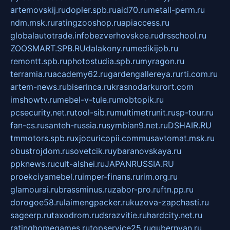
artemovskij.ru
dopler.spb.ru
aid70.ru
metall-perm.ru
ndm.msk.ru
ratingzooshop.ru
apiaccess.ru
globalautotrade.info
bezverhovskoe.ru
drsschool.ru
ZOOSMART.SPB.RU
dalakony.ru
medikijob.ru
remontt.spb.ru
photostudia.spb.ru
myragon.ru
terramia.ru
academy62.ru
gardengallereya.ru
rti.com.ru
artem-news.ru
biserinca.ru
krasnodarkurort.com
imshowtv.ru
mebel-v-tule.ru
mobtopik.ru
pcsecurity.net.ru
tool-sib.ru
multimetrunit.ru
sp-tour.ru
fan-cs.ru
santeh-russia.ru
symbian9.net.ru
DSHAIR.RU
tmmotors.spb.ru
xjocuricopii.com
musavtomat.msk.ru
obustrojdom.ru
sovetcik.ru
ybaranovskaya.ru
ppknews.ru
cult-alshei.ru
JAPANRUSSIA.RU
proekciyamebel.ru
imper-finans.ru
rim.org.ru
glamourai.ru
brassminus.ru
zabor-pro.ru
ftn.pp.ru
dorogoe58.ru
laimengpacker.ru
kuzova-zapchasti.ru
sageerp.ru
taxodrom.ru
dsrazvitie.ru
hardcity.net.ru
ratinghomegames.ru
topservice25.ru
gubernyan.ru