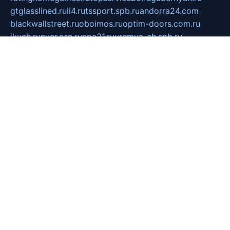
gtglasslined.ru
ii4.ru
tssport.spb.ru
andorra24.com
blackwallstreet.ru
oboimos.ru
optim-doors.com.ru
ikuch.ru
nycr.org.ru
npa21.ru
vremya-ch.spb.ru
desert000.ru
ivtorgi.ru
ifiori.ru
catalog-statei.ru
dcv.org.ru
spetsmaster174.ru
ipkameryhiseeu.ru
dum26.ru
ruspol.spb.ru
fr-opendp.ru
kam-solnyshko.ru
cheyenne-arapaho.ru
sevzapmetal.spb.ru
ted-lapidus.spb.ru
parasite-eliminator.ru
sigma-complete.ru
modernworld.ru
dama-moda.ru
eholot-group.ru
sk-nvkz.ru
DRONGOLD.RU
democratia2.ru
i-farmer.ru
mass-sport.org
jablonex.spb.ru
bookmess.ru
linkword.ru
refineua.com.ru
cs-spec.net.ru
altay-mebel.ru
DNK-THEATRE.RU
mechaniks.spb.ru
ipcamtechage.ru
skosta.ru
a-sun.ru
stroy-ldsp.ru
snowlands.org.ru
childrensshoes.ru
mrlizzy.ru
mebelsofiakrd.ru
bulizhenko.ru
rumantick.net.ru
mtszerno.ru
daily-fishing.ru
glushiteli-v-spb.ru
megasat.org.ru