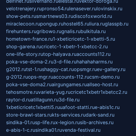
delfinet.ru
silvernano.ru
elestal.ru
vektor-doroga.ru
velotrenajery.ru
pronso54.ru
lenasever.ru
lovinskix.ru
show-pets.ru
smartnews03.ru
discofoxworld.ru
miraclecoon.ru
pongup.ru
hostel65.ru
liura.ru
glasspb.ru
firehunters.ru
gribowo.ru
gnalis.ru
bulkitula.ru
hometown-france.ru
1-xbeticricetc-1-xbetti-5.ru
shop-garena.ru
cricetc-1-xbetr-1-xbetcc-2.ru
one-life-story.ru
top-halyava.ru
accounts112.ru
poka-vse-doma-2.ru
3-d-file.ru
hahahaharms.ru
g2012.ru
tst-1.ru
shaggy-cat.ru
opsmgr.ru
ev-gallery.ru
g-2012.ru
ops-mgr.ru
accounts-112.ru
csm-demo.ru
poka-vse-doma2.ru
airgungames.ru
allseo-host.ru
tehosmotre.ru
varieta-yug.ru
cricetc1xbetr1xbetcc2.ru
raytor-d.ru
atillagunn.ru
3d-file.ru
1xbeticricetc1xbetti5.ru
uafoot-statti.ru
e-abis1c.ru
store-brawl-stars.ru
kts-services.ru
dark-sand.ru
sindika-01.ru
sp-life.ru
x-legion.ru
sib-archives.ru
e-abis-1-c.ru
sindika01.ru
venda-festival.ru