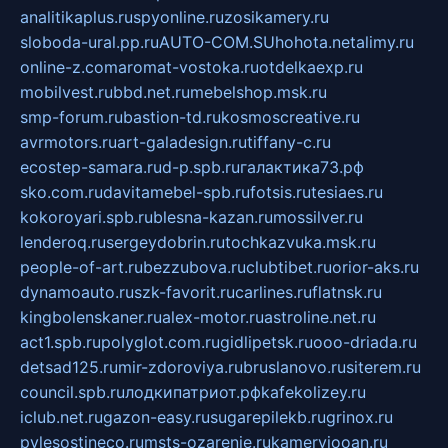
analitikaplus.ru
spyonline.ru
zosikamery.ru
sloboda-ural.pp.ru
AUTO-COM.SU
hohota.net
alimy.ru
online-z.com
aromat-vostoka.ru
otdelkaexp.ru
mobilvest.ru
bbd.net.ru
mebelshop.msk.ru
smp-forum.ru
bastion-td.ru
kosmoscreative.ru
avrmotors.ru
art-galadesign.ru
tiffany-c.ru
ecostep-samara.ru
d-p.spb.ru
галактика73.рф
sko.com.ru
davitamebel-spb.ru
fotsis.ru
tesiaes.ru
kokoroyari.spb.ru
blesna-kazan.ru
mossilver.ru
lenderoq.ru
sergeydobrin.ru
tochkazvuka.msk.ru
people-of-art.ru
bezzubova.ru
clubtibet.ru
orior-aks.ru
dynamoauto.ru
szk-favorit.ru
carlines.ru
flatnsk.ru
kingbolenskaner.ru
alex-motor.ru
astroline.net.ru
act1.spb.ru
polyglot.com.ru
gidlipetsk.ru
ooo-driada.ru
detsad125.ru
mir-zdoroviya.ru
bruslanovo.ru
siterem.ru
council.spb.ru
лодкипатриот.рф
kafekolizey.ru
iclub.net.ru
gazon-easy.ru
sugarepilekb.ru
grinox.ru
pylesostineco.ru
msts-ozarenie.ru
kameryjooan.ru