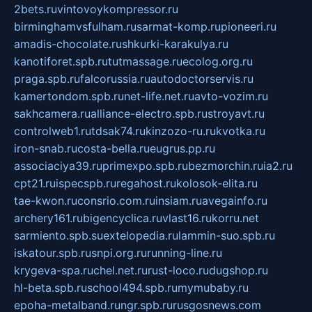
2bets.ru
vintovoykompressor.ru
birminghamvsfulham.ru
sarmat-komp.ru
pioneeri.ru
amadis-chocolate.ru
shkurki-karakulya.ru
kanotiforet.spb.ru
tutmassage.ru
ecolog.org.ru
praga.spb.ru
falcorussia.ru
autodoctorservis.ru
kamertondom.spb.ru
net-life.net.ru
avto-vozim.ru
sakhcamera.ru
alliance-electro.spb.ru
stroyavt.ru
controlweb1.ru
tdsak74.ru
kinzozo-ru.ru
kvotka.ru
iron-snab.ru
costa-bella.ru
eugrus.pp.ru
associaciya39.ru
primexpo.spb.ru
bezmorchin.ru
ia2.ru
cpt21.ru
ispecspb.ru
regahost.ru
kolosok-elita.ru
tae-kwon.ru
consrio.com.ru
insiam.ru
avegainfo.ru
archery161.ru
bigencyclica.ru
vlast16.ru
korru.net
sarmiento.spb.su
extelopedia.ru
lammin-suo.spb.ru
iskatour.spb.ru
snpi.org.ru
running-line.ru
krygeva-spa.ru
chel.net.ru
rust-loco.ru
dugshop.ru
hl-beta.spb.ru
school494.spb.ru
mymubaby.ru
epoha-metalband.ru
ngr.spb.ru
rusgosnews.com