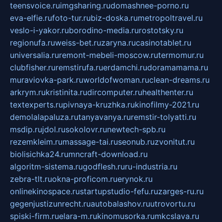
teensvoice.ru
imgsharing.ru
domashnee-porno.ru
eva-elfie.ru
foto-tur.ru
biz-doska.ru
metropoltravel.ru
veslo-i-yakor.ru
borodino-media.ru
rostotsky.ru
regionufa.ru
weiss-bet.ru
zaryna.ru
casinotablet.ru
universalia.ru
remont-mebeli-moscow.ru
termomur.ru
clubfisher.ru
remstirufa.ru
erdamchi.ru
doramamama.ru
muraviovka-park.ru
worldofwoman.ru
clean-dreams.ru
arkrym.ru
kristinita.ru
dircomputer.ru
healthenter.ru
textexperts.ru
pivnaya-kruzhka.ru
kinofilmy-2021.ru
demolalapaluza.ru
tanyavanya.ru
remstir-tolyatti.ru
msdip.ru
jdol.ru
sokolovr.ru
newtech-spb.ru
rezemkleim.ru
massage-tai.ru
seonub.ru
zvonitut.ru
biolisichka24.ru
mncraft-download.ru
algoritm-sistema.ru
godflesh.ru
ru-industria.ru
zebra-tlt.ru
okna-proficom.ru
erynok.ru
onlinekinospace.ru
startupstudio-fefu.ru
zarges-ru.ru
gegenjustizunrecht.ru
autobalashov.ru
utrovortu.ru
spiski-firm.ru
elara-m.ru
kinomusorka.ru
mkcslava.ru