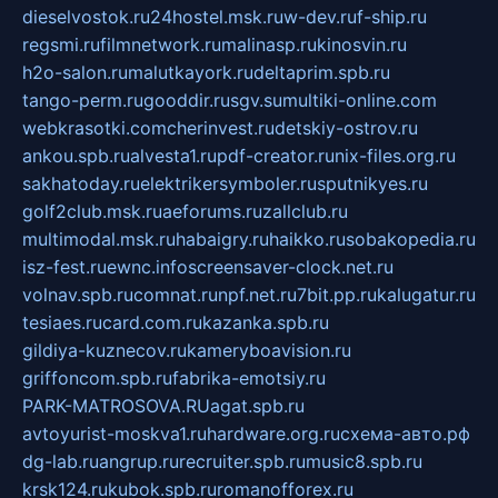
dieselvostok.ru
24hostel.msk.ru
w-dev.ru
f-ship.ru
regsmi.ru
filmnetwork.ru
malinasp.ru
kinosvin.ru
h2o-salon.ru
malutkayork.ru
deltaprim.spb.ru
tango-perm.ru
gooddir.ru
sgv.su
multiki-online.com
webkrasotki.com
cherinvest.ru
detskiy-ostrov.ru
ankou.spb.ru
alvesta1.ru
pdf-creator.ru
nix-files.org.ru
sakhatoday.ru
elektrikersymboler.ru
sputnikyes.ru
golf2club.msk.ru
aeforums.ru
zallclub.ru
multimodal.msk.ru
habaigry.ru
haikko.ru
sobakopedia.ru
isz-fest.ru
ewnc.info
screensaver-clock.net.ru
volnav.spb.ru
comnat.ru
npf.net.ru
7bit.pp.ru
kalugatur.ru
tesiaes.ru
card.com.ru
kazanka.spb.ru
gildiya-kuznecov.ru
kameryboavision.ru
griffoncom.spb.ru
fabrika-emotsiy.ru
PARK-MATROSOVA.RU
agat.spb.ru
avtoyurist-moskva1.ru
hardware.org.ru
схема-авто.рф
dg-lab.ru
angrup.ru
recruiter.spb.ru
music8.spb.ru
krsk124.ru
kubok.spb.ru
romanofforex.ru