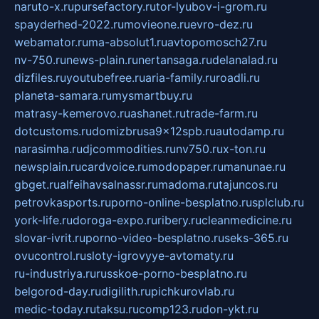
naruto-x.ru
pursefactory.ru
tor-lyubov-i-grom.ru
spayderhed-2022.ru
movieone.ru
evro-dez.ru
webamator.ru
ma-absolut1.ru
avtopomosch27.ru
nv-750.ru
news-plain.ru
nertansaga.ru
delanalad.ru
dizfiles.ru
youtubefree.ru
aria-family.ru
roadli.ru
planeta-samara.ru
mysmartbuy.ru
matrasy-kemerovo.ru
ashanet.ru
trade-farm.ru
dotcustoms.ru
domizbrusa9x12spb.ru
autodamp.ru
narasimha.ru
djcommodities.ru
nv750.ru
x-ton.ru
newsplain.ru
cardvoice.ru
modopaper.ru
manunae.ru
gbget.ru
alfeihavsalnassr.ru
madoma.ru
tajuncos.ru
petrovkasports.ru
porno-online-besplatno.ru
splclub.ru
york-life.ru
doroga-expo.ru
ribery.ru
cleanmedicine.ru
slovar-ivrit.ru
porno-video-besplatno.ru
seks-365.ru
ovucontrol.ru
sloty-igrovyye-avtomaty.ru
ru-industriya.ru
russkoe-porno-besplatno.ru
belgorod-day.ru
digilith.ru
pichkurovlab.ru
medic-today.ru
taksu.ru
comp123.ru
don-ykt.ru