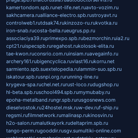
kamertondom.spb.ru
net-life.net.ru
avto-vozim.ru
sakhcamera.ru
alliance-electro.spb.ru
stroyavt.ru
controlweb1.ru
tdsak74.ru
kinzozo-ru.ru
kvotka.ru
iron-snab.ru
costa-bella.ru
eugrus.pp.ru
associaciya39.ru
primexpo.spb.ru
bezmorchin.ru
ia2.ru
cpt21.ru
ispecspb.ru
regahost.ru
kolosok-elita.ru
tae-kwon.ru
consrio.com.ru
insiam.ru
avegainfo.ru
archery161.ru
bigencyclica.ru
vlast16.ru
korru.net
sarmiento.spb.su
extelopedia.ru
lammin-suo.spb.ru
iskatour.spb.ru
snpi.org.ru
running-line.ru
krygeva-spa.ru
chel.net.ru
rust-loco.ru
dugshop.ru
hl-beta.spb.ru
school494.spb.ru
mymubaby.ru
epoha-metalband.ru
ngr.spb.ru
rusgosnews.com
dieselvostok.ru
24hostel.msk.ru
w-dev.ru
f-ship.ru
regsmi.ru
filmnetwork.ru
malinasp.ru
kinosvin.ru
h2o-salon.ru
malutkayork.ru
deltaprim.spb.ru
tango-perm.ru
gooddir.ru
sgv.su
multiki-online.com