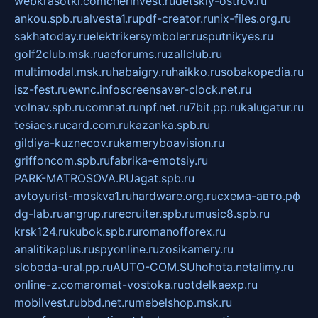
webkrasotki.com
cherinvest.ru
detskiy-ostrov.ru
ankou.spb.ru
alvesta1.ru
pdf-creator.ru
nix-files.org.ru
sakhatoday.ru
elektrikersymboler.ru
sputnikyes.ru
golf2club.msk.ru
aeforums.ru
zallclub.ru
multimodal.msk.ru
habaigry.ru
haikko.ru
sobakopedia.ru
isz-fest.ru
ewnc.info
screensaver-clock.net.ru
volnav.spb.ru
comnat.ru
npf.net.ru
7bit.pp.ru
kalugatur.ru
tesiaes.ru
card.com.ru
kazanka.spb.ru
gildiya-kuznecov.ru
kameryboavision.ru
griffoncom.spb.ru
fabrika-emotsiy.ru
PARK-MATROSOVA.RU
agat.spb.ru
avtoyurist-moskva1.ru
hardware.org.ru
схема-авто.рф
dg-lab.ru
angrup.ru
recruiter.spb.ru
music8.spb.ru
krsk124.ru
kubok.spb.ru
romanofforex.ru
analitikaplus.ru
spyonline.ru
zosikamery.ru
sloboda-ural.pp.ru
AUTO-COM.SU
hohota.net
alimy.ru
online-z.com
aromat-vostoka.ru
otdelkaexp.ru
mobilvest.ru
bbd.net.ru
mebelshop.msk.ru