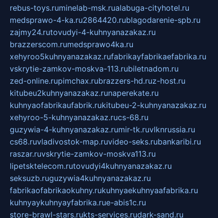
rebus-toys.ru
minelab-msk.ru
alabuga-cityhotel.ru
medsprawo-4-ka.ru
2864420.ru
blagodarenie-spb.ru
zajmy24.ru
tovudyi-4-kuhnyanazakaz.ru
brazzerscom.ru
medsprawo4ka.ru
xehyroo5kuhnyanazakaz.ru
fabrikayfabrikaefabrika.ru
vskrytie-zamkov-moskva-113.ru
biletnadom.ru
zed-online.ru
pimchax.ru
brazzers-hd.ru
z-host.ru
kitubeu2kuhnyanazakaz.ru
naperekate.ru
kuhnyaofabrikaufabrik.ru
kitubeu-2-kuhnyanazakaz.ru
xehyroo-5-kuhnyanazakaz.ru
cs-68.ru
guzywia-4-kuhnyanazakaz.ru
mir-tk.ru
vlknrussia.ru
cs68.ru
vladivostok-map.ru
video-seks.ru
bankaribi.ru
raszar.ru
vskrytie-zamkov-moskva113.ru
lipetsktelecom.ru
tovudyi4kuhnyanazakaz.ru
seksuzb.ru
guzywia4kuhnyanazakaz.ru
fabrikaofabrikaokuhny.ru
kuhnyaekuhnyaafabrika.ru
kuhnyaykuhnyayfabrika.ru
e-abis1c.ru
store-brawl-stars.ru
kts-services.ru
dark-sand.ru