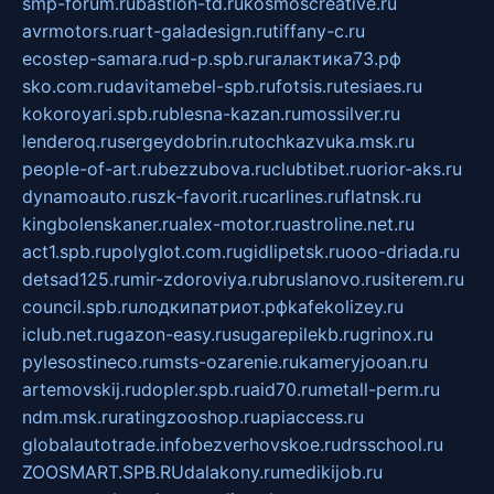
smp-forum.ru
bastion-td.ru
kosmoscreative.ru
avrmotors.ru
art-galadesign.ru
tiffany-c.ru
ecostep-samara.ru
d-p.spb.ru
галактика73.рф
sko.com.ru
davitamebel-spb.ru
fotsis.ru
tesiaes.ru
kokoroyari.spb.ru
blesna-kazan.ru
mossilver.ru
lenderoq.ru
sergeydobrin.ru
tochkazvuka.msk.ru
people-of-art.ru
bezzubova.ru
clubtibet.ru
orior-aks.ru
dynamoauto.ru
szk-favorit.ru
carlines.ru
flatnsk.ru
kingbolenskaner.ru
alex-motor.ru
astroline.net.ru
act1.spb.ru
polyglot.com.ru
gidlipetsk.ru
ooo-driada.ru
detsad125.ru
mir-zdoroviya.ru
bruslanovo.ru
siterem.ru
council.spb.ru
лодкипатриот.рф
kafekolizey.ru
iclub.net.ru
gazon-easy.ru
sugarepilekb.ru
grinox.ru
pylesostineco.ru
msts-ozarenie.ru
kameryjooan.ru
artemovskij.ru
dopler.spb.ru
aid70.ru
metall-perm.ru
ndm.msk.ru
ratingzooshop.ru
apiaccess.ru
globalautotrade.info
bezverhovskoe.ru
drsschool.ru
ZOOSMART.SPB.RU
dalakony.ru
medikijob.ru