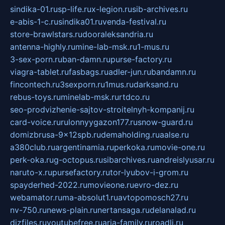
sindika-01.ru
sp-life.ru
x-legion.ru
sib-archives.ru
e-abis-1-c.ru
sindika01.ru
venda-festival.ru
store-brawlstars.ru
dooraleksandria.ru
antenna-highly.ru
mine-lab-msk.ru
1-mus.ru
3-sex-porn.ru
ban-damn.ru
purse-factory.ru
viagra-tablet.ru
fasbags.ru
adler-jun.ru
bandamn.ru
fincontech.ru
3sexporn.ru
1mus.ru
darksand.ru
rebus-toys.ru
minelab-msk.ru
rtdco.ru
seo-prodvizhenie-sajtov-stroitelnyh-kompanij.ru
card-voice.ru
rulonnyygazon177.ru
snow-guard.ru
domizbrusa-9x12spb.ru
demaholding.ru
aalse.ru
a380club.ru
argentinamia.ru
perkoka.ru
movie-one.ru
perk-oka.ru
g-octopus.ru
sibarchives.ru
andreislyusar.ru
naruto-x.ru
pursefactory.ru
tor-lyubov-i-grom.ru
spayderhed-2022.ru
movieone.ru
evro-dez.ru
webamator.ru
ma-absolut1.ru
avtopomosch27.ru
nv-750.ru
news-plain.ru
nertansaga.ru
delanalad.ru
dizfiles.ru
youtubefree.ru
aria-family.ru
roadli.ru