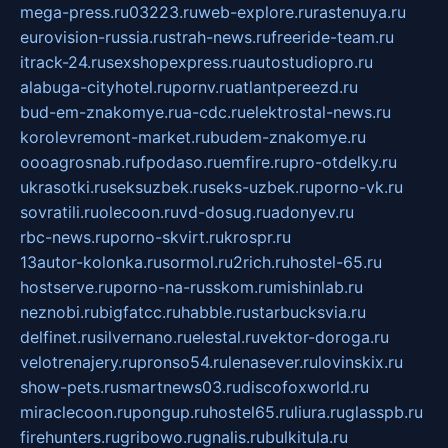
mega-press.ru
03223.ru
web-explore.ru
rastenuya.ru
eurovision-russia.ru
strah-news.ru
freeride-team.ru
itrack-24.ru
sexshopexpress.ru
autostudiopro.ru
alabuga-cityhotel.ru
pornv.ru
atlantpereezd.ru
bud-em-znakomye.ru
a-cdc.ru
elektrostal-news.ru
korolevremont-market.ru
budem-znakomye.ru
oooagrosnab.ru
fpodaso.ru
emfire.ru
pro-otdelky.ru
ukrasotki.ru
seksuzbek.ru
seks-uzbek.ru
porno-vk.ru
sovratili.ru
olecoon.ru
vd-dosug.ru
adonyev.ru
rbc-news.ru
porno-skvirt.ru
krospr.ru
13autor-kolonka.ru
sormol.ru
2rich.ru
hostel-65.ru
hostserve.ru
porno-na-russkom.ru
mishinlab.ru
neznobi.ru
bigfatcc.ru
habble.ru
starbucksvia.ru
delfinet.ru
silvernano.ru
elestal.ru
vektor-doroga.ru
velotrenajery.ru
pronso54.ru
lenasever.ru
lovinskix.ru
show-pets.ru
smartnews03.ru
discofoxworld.ru
miraclecoon.ru
pongup.ru
hostel65.ru
liura.ru
glasspb.ru
firehunters.ru
gribowo.ru
gnalis.ru
bulkitula.ru