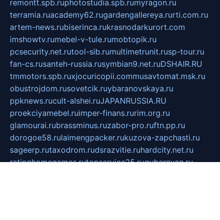
remontt.spb.ru
photostudia.spb.ru
myragon.ru
terramia.ru
academy62.ru
gardengallereya.ru
rti.com.ru
artem-news.ru
biserinca.ru
krasnodarkurort.com
imshowtv.ru
mebel-v-tule.ru
mobtopik.ru
pcsecurity.net.ru
tool-sib.ru
multimetrunit.ru
sp-tour.ru
fan-cs.ru
santeh-russia.ru
symbian9.net.ru
DSHAIR.RU
tmmotors.spb.ru
xjocuricopii.com
musavtomat.msk.ru
obustrojdom.ru
sovetcik.ru
ybaranovskaya.ru
ppknews.ru
cult-alshei.ru
JAPANRUSSIA.RU
proekciyamebel.ru
imper-finans.ru
rim.org.ru
glamourai.ru
brassminus.ru
zabor-pro.ru
ftn.pp.ru
dorogoe58.ru
laimengpacker.ru
kuzova-zapchasti.ru
sageerp.ru
taxodrom.ru
dsrazvitie.ru
hardcity.net.ru
ratinghomegames.ru
topservice25.ru
gubernyan.ru
gtglasslined.ru
ii4.ru
tssport.spb.ru
andorra24.com
blackwallstreet.ru
oboimos.ru
optim-doors.com.ru
ikuch.ru
nycr.org.ru
npa21.ru
vremya-ch.spb.ru
desert000.ru
ivtorgi.ru
ifiori.ru
catalog-statei.ru