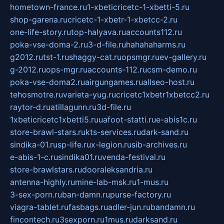
hometown-france.ru
1-xbeticricetc-1-xbetti-5.ru
shop-garena.ru
cricetc-1-xbetr-1-xbetcc-2.ru
one-life-story.ru
top-halyava.ru
accounts112.ru
poka-vse-doma-2.ru
3-d-file.ru
hahahaharms.ru
g2012.ru
tst-1.ru
shaggy-cat.ru
opsmgr.ru
ev-gallery.ru
g-2012.ru
ops-mgr.ru
accounts-112.ru
csm-demo.ru
poka-vse-doma2.ru
airgungames.ru
allseo-host.ru
tehosmotre.ru
varieta-yug.ru
cricetc1xbetr1xbetcc2.ru
raytor-d.ru
atillagunn.ru
3d-file.ru
1xbeticricetc1xbetti5.ru
uafoot-statti.ru
e-abis1c.ru
store-brawl-stars.ru
kts-services.ru
dark-sand.ru
sindika-01.ru
sp-life.ru
x-legion.ru
sib-archives.ru
e-abis-1-c.ru
sindika01.ru
venda-festival.ru
store-brawlstars.ru
dooraleksandria.ru
antenna-highly.ru
mine-lab-msk.ru
1-mus.ru
3-sex-porn.ru
ban-damn.ru
purse-factory.ru
viagra-tablet.ru
fasbags.ru
adler-jun.ru
bandamn.ru
fincontech.ru
3sexporn.ru
1mus.ru
darksand.ru