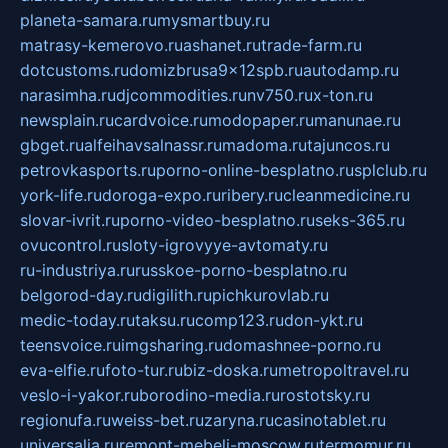
planeta-samara.ru
mysmartbuy.ru
matrasy-kemerovo.ru
ashanet.ru
trade-farm.ru
dotcustoms.ru
domizbrusa9x12spb.ru
autodamp.ru
narasimha.ru
djcommodities.ru
nv750.ru
x-ton.ru
newsplain.ru
cardvoice.ru
modopaper.ru
manunae.ru
gbget.ru
alfeihavsalnassr.ru
madoma.ru
tajuncos.ru
petrovkasports.ru
porno-online-besplatno.ru
splclub.ru
york-life.ru
doroga-expo.ru
ribery.ru
cleanmedicine.ru
slovar-ivrit.ru
porno-video-besplatno.ru
seks-365.ru
ovucontrol.ru
sloty-igrovyye-avtomaty.ru
ru-industriya.ru
russkoe-porno-besplatno.ru
belgorod-day.ru
digilith.ru
pichkurovlab.ru
medic-today.ru
taksu.ru
comp123.ru
don-ykt.ru
teensvoice.ru
imgsharing.ru
domashnee-porno.ru
eva-elfie.ru
foto-tur.ru
biz-doska.ru
metropoltravel.ru
veslo-i-yakor.ru
borodino-media.ru
rostotsky.ru
regionufa.ru
weiss-bet.ru
zaryna.ru
casinotablet.ru
universalia.ru
remont-mebeli-moscow.ru
termomur.ru