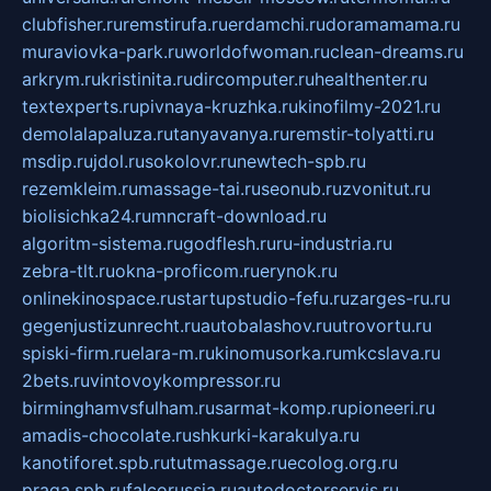
clubfisher.ru
remstirufa.ru
erdamchi.ru
doramamama.ru
muraviovka-park.ru
worldofwoman.ru
clean-dreams.ru
arkrym.ru
kristinita.ru
dircomputer.ru
healthenter.ru
textexperts.ru
pivnaya-kruzhka.ru
kinofilmy-2021.ru
demolalapaluza.ru
tanyavanya.ru
remstir-tolyatti.ru
msdip.ru
jdol.ru
sokolovr.ru
newtech-spb.ru
rezemkleim.ru
massage-tai.ru
seonub.ru
zvonitut.ru
biolisichka24.ru
mncraft-download.ru
algoritm-sistema.ru
godflesh.ru
ru-industria.ru
zebra-tlt.ru
okna-proficom.ru
erynok.ru
onlinekinospace.ru
startupstudio-fefu.ru
zarges-ru.ru
gegenjustizunrecht.ru
autobalashov.ru
utrovortu.ru
spiski-firm.ru
elara-m.ru
kinomusorka.ru
mkcslava.ru
2bets.ru
vintovoykompressor.ru
birminghamvsfulham.ru
sarmat-komp.ru
pioneeri.ru
amadis-chocolate.ru
shkurki-karakulya.ru
kanotiforet.spb.ru
tutmassage.ru
ecolog.org.ru
praga.spb.ru
falcorussia.ru
autodoctorservis.ru