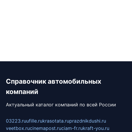
Справочник автомобильных
компаний
Актуальный каталог компаний по всей России
03223.ru
ufille.ru
krasotata.ru
prazdnikdushi.ru
veetbox.ru
cinemapost.ru
ciam-fr.ru
kraft-you.ru