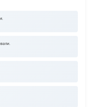
я.
вали.