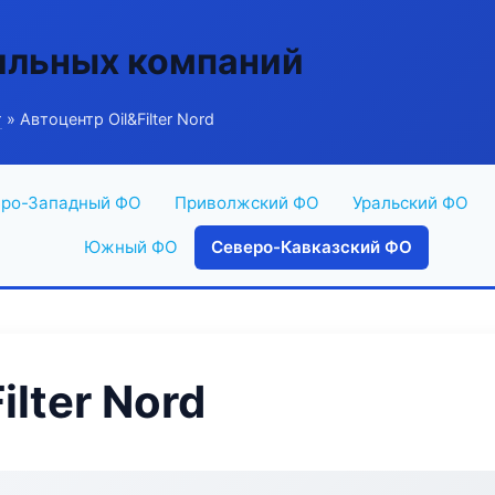
ильных компаний
г
» Автоцентр Oil&Filter Nord
ро-Западный ФО
Приволжский ФО
Уральский ФО
Южный ФО
Северо-Кавказский ФО
ilter Nord