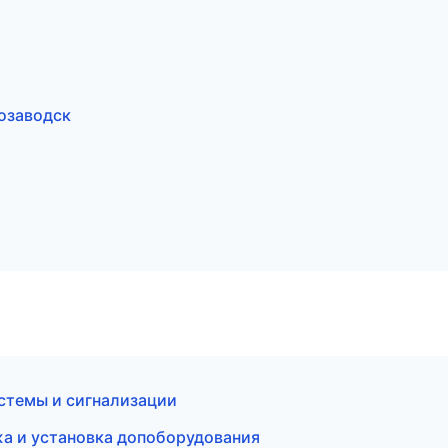
озаводск
истемы и сигнализации
жа и установка допоборудования