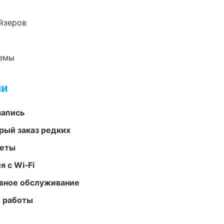
йзеров
темы
ми
запись
рый заказ редких
меты
 с Wi‑Fi
вное обслуживание
е работы