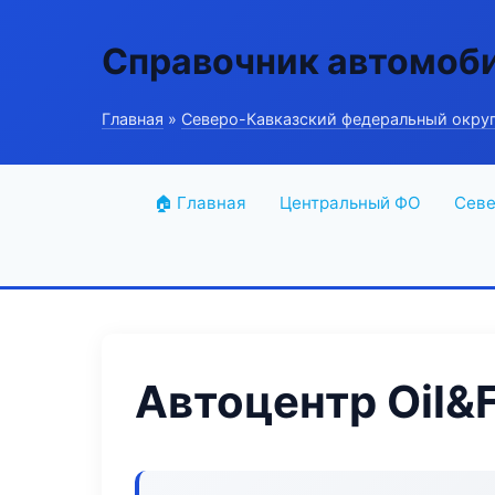
Справочник автомоб
Главная
»
Северо-Кавказский федеральный окру
🏠 Главная
Центральный ФО
Севе
Автоцентр Oil&F