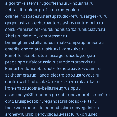
algoritm-sistema.ru
godflesh.ru
ru-industria.ru
zebra-tlt.ru
okna-proficom.ru
erynok.ru
onlinekinospace.ru
startupstudio-fefu.ru
zarges-ru.ru
gegenjustizunrecht.ru
autobalashov.ru
utrovortu.ru
spiski-firm.ru
elara-m.ru
kinomusorka.ru
mkcslava.ru
2bets.ru
vintovoykompressor.ru
birminghamvsfulham.ru
sarmat-komp.ru
pioneeri.ru
amadis-chocolate.ru
shkurki-karakulya.ru
kanotiforet.spb.ru
tutmassage.ru
ecolog.org.ru
praga.spb.ru
falcorussia.ru
autodoctorservis.ru
kamertondom.spb.ru
net-life.net.ru
avto-vozim.ru
sakhcamera.ru
alliance-electro.spb.ru
stroyavt.ru
controlweb1.ru
tdsak74.ru
kinzozo-ru.ru
kvotka.ru
iron-snab.ru
costa-bella.ru
eugrus.pp.ru
associaciya39.ru
primexpo.spb.ru
bezmorchin.ru
ia2.ru
cpt21.ru
ispecspb.ru
regahost.ru
kolosok-elita.ru
tae-kwon.ru
consrio.com.ru
insiam.ru
avegainfo.ru
archery161.ru
bigencyclica.ru
vlast16.ru
korru.net