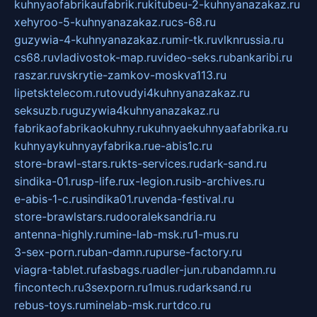
kuhnyaofabrikaufabrik.ru
kitubeu-2-kuhnyanazakaz.ru
xehyroo-5-kuhnyanazakaz.ru
cs-68.ru
guzywia-4-kuhnyanazakaz.ru
mir-tk.ru
vlknrussia.ru
cs68.ru
vladivostok-map.ru
video-seks.ru
bankaribi.ru
raszar.ru
vskrytie-zamkov-moskva113.ru
lipetsktelecom.ru
tovudyi4kuhnyanazakaz.ru
seksuzb.ru
guzywia4kuhnyanazakaz.ru
fabrikaofabrikaokuhny.ru
kuhnyaekuhnyaafabrika.ru
kuhnyaykuhnyayfabrika.ru
e-abis1c.ru
store-brawl-stars.ru
kts-services.ru
dark-sand.ru
sindika-01.ru
sp-life.ru
x-legion.ru
sib-archives.ru
e-abis-1-c.ru
sindika01.ru
venda-festival.ru
store-brawlstars.ru
dooraleksandria.ru
antenna-highly.ru
mine-lab-msk.ru
1-mus.ru
3-sex-porn.ru
ban-damn.ru
purse-factory.ru
viagra-tablet.ru
fasbags.ru
adler-jun.ru
bandamn.ru
fincontech.ru
3sexporn.ru
1mus.ru
darksand.ru
rebus-toys.ru
minelab-msk.ru
rtdco.ru