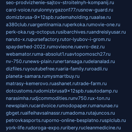
seo-prodvizhenie-sajtov-stroitelnyh-kompanij.ru
card-voice.ru
rulonnyygazon177.ru
snow-guard.ru
domizbrusa-9x12spb.ru
demaholding.ru
aalse.ru
a380club.ru
argentinamia.ru
perkoka.ru
movie-one.ru
perk-oka.ru
g-octopus.ru
sibarchives.ru
andreislyusar.ru
naruto-x.ru
pursefactory.ru
tor-lyubov-i-grom.ru
spayderhed-2022.ru
movieone.ru
evro-dez.ru
webamator.ru
ma-absolut1.ru
avtopomosch27.ru
nv-750.ru
news-plain.ru
nertansaga.ru
delanalad.ru
dizfiles.ru
youtubefree.ru
aria-family.ru
roadli.ru
planeta-samara.ru
mysmartbuy.ru
matrasy-kemerovo.ru
ashanet.ru
trade-farm.ru
dotcustoms.ru
domizbrusa9x12spb.ru
autodamp.ru
narasimha.ru
djcommodities.ru
nv750.ru
x-ton.ru
newsplain.ru
cardvoice.ru
modopaper.ru
manunae.ru
gbget.ru
alfeihavsalnassr.ru
madoma.ru
tajuncos.ru
petrovkasports.ru
porno-online-besplatno.ru
splclub.ru
york-life.ru
doroga-expo.ru
ribery.ru
cleanmedicine.ru