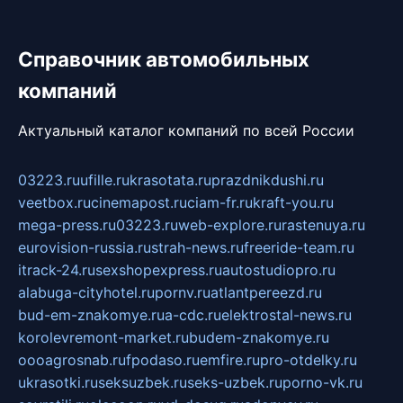
Справочник автомобильных
компаний
Актуальный каталог компаний по всей России
03223.ru
ufille.ru
krasotata.ru
prazdnikdushi.ru
veetbox.ru
cinemapost.ru
ciam-fr.ru
kraft-you.ru
mega-press.ru
03223.ru
web-explore.ru
rastenuya.ru
eurovision-russia.ru
strah-news.ru
freeride-team.ru
itrack-24.ru
sexshopexpress.ru
autostudiopro.ru
alabuga-cityhotel.ru
pornv.ru
atlantpereezd.ru
bud-em-znakomye.ru
a-cdc.ru
elektrostal-news.ru
korolevremont-market.ru
budem-znakomye.ru
oooagrosnab.ru
fpodaso.ru
emfire.ru
pro-otdelky.ru
ukrasotki.ru
seksuzbek.ru
seks-uzbek.ru
porno-vk.ru