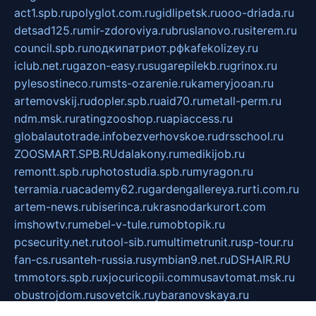
act1.spb.ru
polyglot.com.ru
gidlipetsk.ru
ooo-driada.ru
detsad125.ru
mir-zdoroviya.ru
bruslanovo.ru
siterem.ru
council.spb.ru
лодкипатриот.рф
kafekolizey.ru
iclub.net.ru
gazon-easy.ru
sugarepilekb.ru
grinox.ru
pylesostineco.ru
msts-ozarenie.ru
kameryjooan.ru
artemovskij.ru
dopler.spb.ru
aid70.ru
metall-perm.ru
ndm.msk.ru
ratingzooshop.ru
apiaccess.ru
globalautotrade.info
bezverhovskoe.ru
drsschool.ru
ZOOSMART.SPB.RU
dalakony.ru
medikijob.ru
remontt.spb.ru
photostudia.spb.ru
myragon.ru
terramia.ru
academy62.ru
gardengallereya.ru
rti.com.ru
artem-news.ru
biserinca.ru
krasnodarkurort.com
imshowtv.ru
mebel-v-tule.ru
mobtopik.ru
pcsecurity.net.ru
tool-sib.ru
multimetrunit.ru
sp-tour.ru
fan-cs.ru
santeh-russia.ru
symbian9.net.ru
DSHAIR.RU
tmmotors.spb.ru
xjocuricopii.com
musavtomat.msk.ru
obustrojdom.ru
sovetcik.ru
ybaranovskaya.ru
ppknews.ru
cult-alshei.ru
JAPANRUSSIA.RU