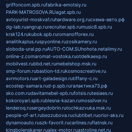
griffoncom.spb.ru
fabrika-emotsiy.ru
PARK-MATROSOVA.RU
agat.spb.ru
avtoyurist-moskva1.ru
hardware.org.ru
схема-авто.рф
dg-lab.ru
angrup.ru
recruiter.spb.ru
music8.spb.ru
krsk124.ru
kubok.spb.ru
romanofforex.ru
analitikaplus.ru
spyonline.ru
zosikamery.ru
sloboda-ural.pp.ru
AUTO-COM.SU
hohota.net
alimy.ru
online-z.com
aromat-vostoka.ru
otdelkaexp.ru
mobilvest.ru
bbd.net.ru
mebelshop.msk.ru
smp-forum.ru
bastion-td.ru
kosmoscreative.ru
avrmotors.ru
art-galadesign.ru
tiffany-c.ru
ecostep-samara.ru
d-p.spb.ru
галактика73.рф
sko.com.ru
davitamebel-spb.ru
fotsis.ru
tesiaes.ru
kokoroyari.spb.ru
blesna-kazan.ru
mossilver.ru
lenderoq.ru
sergeydobrin.ru
tochkazvuka.msk.ru
people-of-art.ru
bezzubova.ru
clubtibet.ru
orior-aks.ru
dynamoauto.ru
szk-favorit.ru
carlines.ru
flatnsk.ru
kingbolenskaner.ru
alex-motor.ru
astroline.net.ru