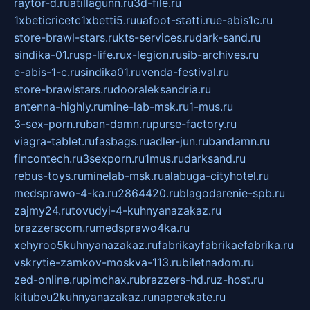
raytor-d.ru
atillagunn.ru
3d-file.ru
1xbeticricetc1xbetti5.ru
uafoot-statti.ru
e-abis1c.ru
store-brawl-stars.ru
kts-services.ru
dark-sand.ru
sindika-01.ru
sp-life.ru
x-legion.ru
sib-archives.ru
e-abis-1-c.ru
sindika01.ru
venda-festival.ru
store-brawlstars.ru
dooraleksandria.ru
antenna-highly.ru
mine-lab-msk.ru
1-mus.ru
3-sex-porn.ru
ban-damn.ru
purse-factory.ru
viagra-tablet.ru
fasbags.ru
adler-jun.ru
bandamn.ru
fincontech.ru
3sexporn.ru
1mus.ru
darksand.ru
rebus-toys.ru
minelab-msk.ru
alabuga-cityhotel.ru
medsprawo-4-ka.ru
2864420.ru
blagodarenie-spb.ru
zajmy24.ru
tovudyi-4-kuhnyanazakaz.ru
brazzerscom.ru
medsprawo4ka.ru
xehyroo5kuhnyanazakaz.ru
fabrikayfabrikaefabrika.ru
vskrytie-zamkov-moskva-113.ru
biletnadom.ru
zed-online.ru
pimchax.ru
brazzers-hd.ru
z-host.ru
kitubeu2kuhnyanazakaz.ru
naperekate.ru