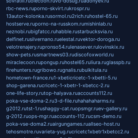
sovratili.ru
olecoon.ru
vd-dosug.ru
adonyev.ru
rbc-news.ru
porno-skvirt.ru
krospr.ru
13autor-kolonka.ru
sormol.ru
2rich.ru
hostel-65.ru
hostserve.ru
porno-na-russkom.ru
mishinlab.ru
neznobi.ru
bigfatcc.ru
habble.ru
starbucksvia.ru
delfinet.ru
silvernano.ru
elestal.ru
vektor-doroga.ru
velotrenajery.ru
pronso54.ru
lenasever.ru
lovinskix.ru
show-pets.ru
smartnews03.ru
discofoxworld.ru
miraclecoon.ru
pongup.ru
hostel65.ru
liura.ru
glasspb.ru
firehunters.ru
gribowo.ru
gnalis.ru
bulkitula.ru
hometown-france.ru
1-xbeticricetc-1-xbetti-5.ru
shop-garena.ru
cricetc-1-xbetr-1-xbetcc-2.ru
one-life-story.ru
top-halyava.ru
accounts112.ru
poka-vse-doma-2.ru
3-d-file.ru
hahahaharms.ru
g2012.ru
tst-1.ru
shaggy-cat.ru
opsmgr.ru
ev-gallery.ru
g-2012.ru
ops-mgr.ru
accounts-112.ru
csm-demo.ru
poka-vse-doma2.ru
airgungames.ru
allseo-host.ru
tehosmotre.ru
varieta-yug.ru
cricetc1xbetr1xbetcc2.ru