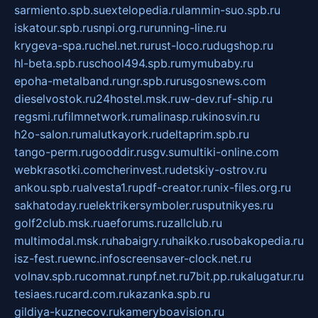
sarmiento.spb.su
extelopedia.ru
lammin-suo.spb.ru
iskatour.spb.ru
snpi.org.ru
running-line.ru
krygeva-spa.ru
chel.net.ru
rust-loco.ru
dugshop.ru
hl-beta.spb.ru
school494.spb.ru
mymubaby.ru
epoha-metalband.ru
ngr.spb.ru
rusgosnews.com
dieselvostok.ru
24hostel.msk.ru
w-dev.ru
f-ship.ru
regsmi.ru
filmnetwork.ru
malinasp.ru
kinosvin.ru
h2o-salon.ru
malutkayork.ru
deltaprim.spb.ru
tango-perm.ru
gooddir.ru
sgv.su
multiki-online.com
webkrasotki.com
cherinvest.ru
detskiy-ostrov.ru
ankou.spb.ru
alvesta1.ru
pdf-creator.ru
nix-files.org.ru
sakhatoday.ru
elektrikersymboler.ru
sputnikyes.ru
golf2club.msk.ru
aeforums.ru
zallclub.ru
multimodal.msk.ru
habaigry.ru
haikko.ru
sobakopedia.ru
isz-fest.ru
ewnc.info
screensaver-clock.net.ru
volnav.spb.ru
comnat.ru
npf.net.ru
7bit.pp.ru
kalugatur.ru
tesiaes.ru
card.com.ru
kazanka.spb.ru
gildiya-kuznecov.ru
kameryboavision.ru