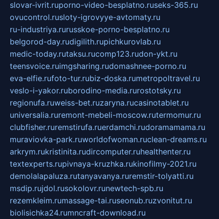
slovar-ivrit.ru
porno-video-besplatno.ru
seks-365.ru
ovucontrol.ru
sloty-igrovyye-avtomaty.ru
ru-industriya.ru
russkoe-porno-besplatno.ru
belgorod-day.ru
digilith.ru
pichkurovlab.ru
medic-today.ru
taksu.ru
comp123.ru
don-ykt.ru
teensvoice.ru
imgsharing.ru
domashnee-porno.ru
eva-elfie.ru
foto-tur.ru
biz-doska.ru
metropoltravel.ru
veslo-i-yakor.ru
borodino-media.ru
rostotsky.ru
regionufa.ru
weiss-bet.ru
zaryna.ru
casinotablet.ru
universalia.ru
remont-mebeli-moscow.ru
termomur.ru
clubfisher.ru
remstirufa.ru
erdamchi.ru
doramamama.ru
muraviovka-park.ru
worldofwoman.ru
clean-dreams.ru
arkrym.ru
kristinita.ru
dircomputer.ru
healthenter.ru
textexperts.ru
pivnaya-kruzhka.ru
kinofilmy-2021.ru
demolalapaluza.ru
tanyavanya.ru
remstir-tolyatti.ru
msdip.ru
jdol.ru
sokolovr.ru
newtech-spb.ru
rezemkleim.ru
massage-tai.ru
seonub.ru
zvonitut.ru
biolisichka24.ru
mncraft-download.ru