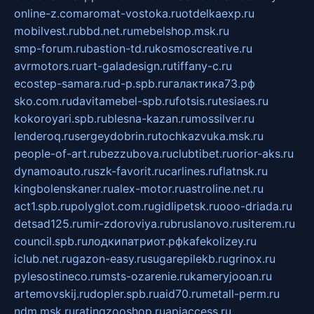
online-z.com
aromat-vostoka.ru
otdelkaexp.ru
mobilvest.ru
bbd.net.ru
mebelshop.msk.ru
smp-forum.ru
bastion-td.ru
kosmoscreative.ru
avrmotors.ru
art-galadesign.ru
tiffany-c.ru
ecostep-samara.ru
d-p.spb.ru
галактика73.рф
sko.com.ru
davitamebel-spb.ru
fotsis.ru
tesiaes.ru
kokoroyari.spb.ru
blesna-kazan.ru
mossilver.ru
lenderoq.ru
sergeydobrin.ru
tochkazvuka.msk.ru
people-of-art.ru
bezzubova.ru
clubtibet.ru
orior-aks.ru
dynamoauto.ru
szk-favorit.ru
carlines.ru
flatnsk.ru
kingbolenskaner.ru
alex-motor.ru
astroline.net.ru
act1.spb.ru
polyglot.com.ru
gidlipetsk.ru
ooo-driada.ru
detsad125.ru
mir-zdoroviya.ru
bruslanovo.ru
siterem.ru
council.spb.ru
лодкипатриот.рф
kafekolizey.ru
iclub.net.ru
gazon-easy.ru
sugarepilekb.ru
grinox.ru
pylesostineco.ru
msts-ozarenie.ru
kameryjooan.ru
artemovskij.ru
dopler.spb.ru
aid70.ru
metall-perm.ru
ndm.msk.ru
ratingzooshop.ru
apiaccess.ru