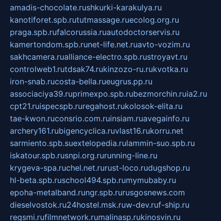
amadis-chocolate.ru
shkurki-karakulya.ru
kanotiforet.spb.ru
tutmassage.ru
ecolog.org.ru
praga.spb.ru
falcorussia.ru
autodoctorservis.ru
kamertondom.spb.ru
net-life.net.ru
avto-vozim.ru
sakhcamera.ru
alliance-electro.spb.ru
stroyavt.ru
controlweb1.ru
tdsak74.ru
kinzozo-ru.ru
kvotka.ru
iron-snab.ru
costa-bella.ru
eugrus.pp.ru
associaciya39.ru
primexpo.spb.ru
bezmorchin.ru
ia2.ru
cpt21.ru
ispecspb.ru
regahost.ru
kolosok-elita.ru
tae-kwon.ru
consrio.com.ru
insiam.ru
avegainfo.ru
archery161.ru
bigencyclica.ru
vlast16.ru
korru.net
sarmiento.spb.su
extelopedia.ru
lammin-suo.spb.ru
iskatour.spb.ru
snpi.org.ru
running-line.ru
krygeva-spa.ru
chel.net.ru
rust-loco.ru
dugshop.ru
hl-beta.spb.ru
school494.spb.ru
mymubaby.ru
epoha-metalband.ru
ngr.spb.ru
rusgosnews.com
dieselvostok.ru
24hostel.msk.ru
w-dev.ru
f-ship.ru
regsmi.ru
filmnetwork.ru
malinasp.ru
kinosvin.ru