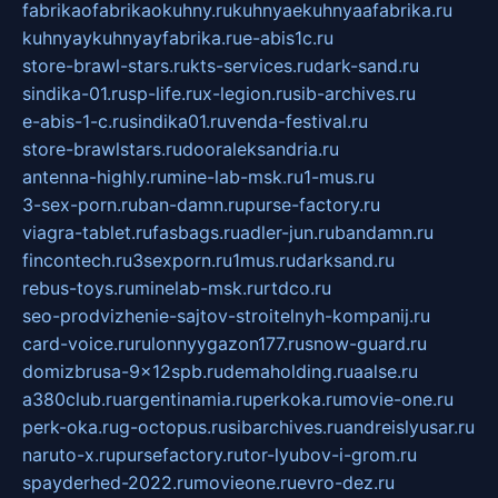
fabrikaofabrikaokuhny.ru
kuhnyaekuhnyaafabrika.ru
kuhnyaykuhnyayfabrika.ru
e-abis1c.ru
store-brawl-stars.ru
kts-services.ru
dark-sand.ru
sindika-01.ru
sp-life.ru
x-legion.ru
sib-archives.ru
e-abis-1-c.ru
sindika01.ru
venda-festival.ru
store-brawlstars.ru
dooraleksandria.ru
antenna-highly.ru
mine-lab-msk.ru
1-mus.ru
3-sex-porn.ru
ban-damn.ru
purse-factory.ru
viagra-tablet.ru
fasbags.ru
adler-jun.ru
bandamn.ru
fincontech.ru
3sexporn.ru
1mus.ru
darksand.ru
rebus-toys.ru
minelab-msk.ru
rtdco.ru
seo-prodvizhenie-sajtov-stroitelnyh-kompanij.ru
card-voice.ru
rulonnyygazon177.ru
snow-guard.ru
domizbrusa-9x12spb.ru
demaholding.ru
aalse.ru
a380club.ru
argentinamia.ru
perkoka.ru
movie-one.ru
perk-oka.ru
g-octopus.ru
sibarchives.ru
andreislyusar.ru
naruto-x.ru
pursefactory.ru
tor-lyubov-i-grom.ru
spayderhed-2022.ru
movieone.ru
evro-dez.ru