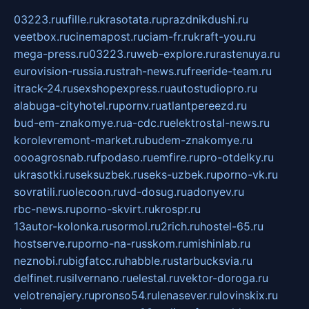
03223.ru
ufille.ru
krasotata.ru
prazdnikdushi.ru
veetbox.ru
cinemapost.ru
ciam-fr.ru
kraft-you.ru
mega-press.ru
03223.ru
web-explore.ru
rastenuya.ru
eurovision-russia.ru
strah-news.ru
freeride-team.ru
itrack-24.ru
sexshopexpress.ru
autostudiopro.ru
alabuga-cityhotel.ru
pornv.ru
atlantpereezd.ru
bud-em-znakomye.ru
a-cdc.ru
elektrostal-news.ru
korolevremont-market.ru
budem-znakomye.ru
oooagrosnab.ru
fpodaso.ru
emfire.ru
pro-otdelky.ru
ukrasotki.ru
seksuzbek.ru
seks-uzbek.ru
porno-vk.ru
sovratili.ru
olecoon.ru
vd-dosug.ru
adonyev.ru
rbc-news.ru
porno-skvirt.ru
krospr.ru
13autor-kolonka.ru
sormol.ru
2rich.ru
hostel-65.ru
hostserve.ru
porno-na-russkom.ru
mishinlab.ru
neznobi.ru
bigfatcc.ru
habble.ru
starbucksvia.ru
delfinet.ru
silvernano.ru
elestal.ru
vektor-doroga.ru
velotrenajery.ru
pronso54.ru
lenasever.ru
lovinskix.ru