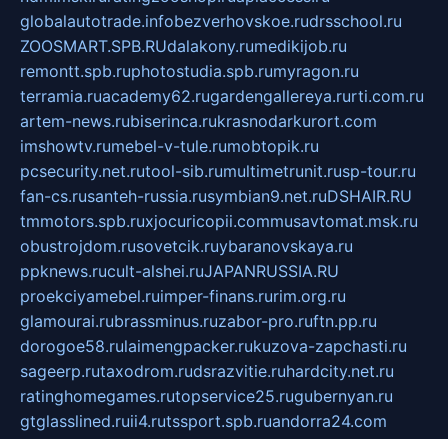
globalautotrade.info
bezverhovskoe.ru
drsschool.ru
ZOOSMART.SPB.RU
dalakony.ru
medikijob.ru
remontt.spb.ru
photostudia.spb.ru
myragon.ru
terramia.ru
academy62.ru
gardengallereya.ru
rti.com.ru
artem-news.ru
biserinca.ru
krasnodarkurort.com
imshowtv.ru
mebel-v-tule.ru
mobtopik.ru
pcsecurity.net.ru
tool-sib.ru
multimetrunit.ru
sp-tour.ru
fan-cs.ru
santeh-russia.ru
symbian9.net.ru
DSHAIR.RU
tmmotors.spb.ru
xjocuricopii.com
musavtomat.msk.ru
obustrojdom.ru
sovetcik.ru
ybaranovskaya.ru
ppknews.ru
cult-alshei.ru
JAPANRUSSIA.RU
proekciyamebel.ru
imper-finans.ru
rim.org.ru
glamourai.ru
brassminus.ru
zabor-pro.ru
ftn.pp.ru
dorogoe58.ru
laimengpacker.ru
kuzova-zapchasti.ru
sageerp.ru
taxodrom.ru
dsrazvitie.ru
hardcity.net.ru
ratinghomegames.ru
topservice25.ru
gubernyan.ru
gtglasslined.ru
ii4.ru
tssport.spb.ru
andorra24.com
blackwallstreet.ru
oboimos.ru
optim-doors.com.ru