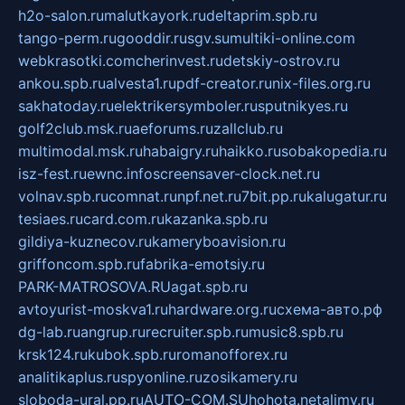
h2o-salon.ru
malutkayork.ru
deltaprim.spb.ru
tango-perm.ru
gooddir.ru
sgv.su
multiki-online.com
webkrasotki.com
cherinvest.ru
detskiy-ostrov.ru
ankou.spb.ru
alvesta1.ru
pdf-creator.ru
nix-files.org.ru
sakhatoday.ru
elektrikersymboler.ru
sputnikyes.ru
golf2club.msk.ru
aeforums.ru
zallclub.ru
multimodal.msk.ru
habaigry.ru
haikko.ru
sobakopedia.ru
isz-fest.ru
ewnc.info
screensaver-clock.net.ru
volnav.spb.ru
comnat.ru
npf.net.ru
7bit.pp.ru
kalugatur.ru
tesiaes.ru
card.com.ru
kazanka.spb.ru
gildiya-kuznecov.ru
kameryboavision.ru
griffoncom.spb.ru
fabrika-emotsiy.ru
PARK-MATROSOVA.RU
agat.spb.ru
avtoyurist-moskva1.ru
hardware.org.ru
схема-авто.рф
dg-lab.ru
angrup.ru
recruiter.spb.ru
music8.spb.ru
krsk124.ru
kubok.spb.ru
romanofforex.ru
analitikaplus.ru
spyonline.ru
zosikamery.ru
sloboda-ural.pp.ru
AUTO-COM.SU
hohota.net
alimy.ru