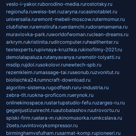
veslo-i-yakor.ru
borodino-media.ru
rostotsky.ru
regionufa.ru
weiss-bet.ru
zaryna.ru
casinotablet.ru
universalia.ru
remont-mebeli-moscow.ru
termomur.ru
clubfisher.ru
remstirufa.ru
erdamchi.ru
doramamama.ru
muraviovka-park.ru
worldofwoman.ru
clean-dreams.ru
arkrym.ru
kristinita.ru
dircomputer.ru
healthenter.ru
textexperts.ru
pivnaya-kruzhka.ru
kinofilmy-2021.ru
demolalapaluza.ru
tanyavanya.ru
remstir-tolyatti.ru
msdip.ru
jdol.ru
sokolovr.ru
newtech-spb.ru
rezemkleim.ru
massage-tai.ru
seonub.ru
zvonitut.ru
biolisichka24.ru
mncraft-download.ru
algoritm-sistema.ru
godflesh.ru
ru-industria.ru
zebra-tlt.ru
okna-proficom.ru
erynok.ru
onlinekinospace.ru
startupstudio-fefu.ru
zarges-ru.ru
gegenjustizunrecht.ru
autobalashov.ru
utrovortu.ru
spiski-firm.ru
elara-m.ru
kinomusorka.ru
mkcslava.ru
2bets.ru
vintovoykompressor.ru
birminghamvsfulham.ru
sarmat-komp.ru
pioneeri.ru