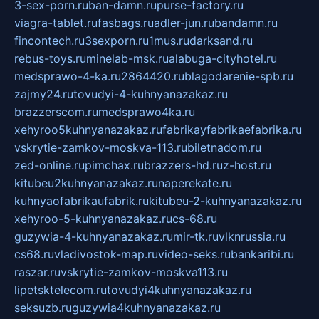
3-sex-porn.ru
ban-damn.ru
purse-factory.ru
viagra-tablet.ru
fasbags.ru
adler-jun.ru
bandamn.ru
fincontech.ru
3sexporn.ru
1mus.ru
darksand.ru
rebus-toys.ru
minelab-msk.ru
alabuga-cityhotel.ru
medsprawo-4-ka.ru
2864420.ru
blagodarenie-spb.ru
zajmy24.ru
tovudyi-4-kuhnyanazakaz.ru
brazzerscom.ru
medsprawo4ka.ru
xehyroo5kuhnyanazakaz.ru
fabrikayfabrikaefabrika.ru
vskrytie-zamkov-moskva-113.ru
biletnadom.ru
zed-online.ru
pimchax.ru
brazzers-hd.ru
z-host.ru
kitubeu2kuhnyanazakaz.ru
naperekate.ru
kuhnyaofabrikaufabrik.ru
kitubeu-2-kuhnyanazakaz.ru
xehyroo-5-kuhnyanazakaz.ru
cs-68.ru
guzywia-4-kuhnyanazakaz.ru
mir-tk.ru
vlknrussia.ru
cs68.ru
vladivostok-map.ru
video-seks.ru
bankaribi.ru
raszar.ru
vskrytie-zamkov-moskva113.ru
lipetsktelecom.ru
tovudyi4kuhnyanazakaz.ru
seksuzb.ru
guzywia4kuhnyanazakaz.ru