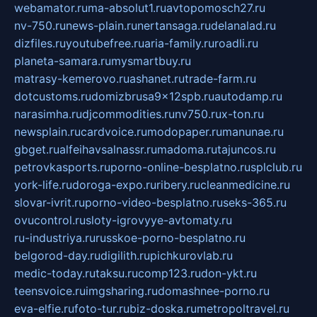
webamator.ru
ma-absolut1.ru
avtopomosch27.ru
nv-750.ru
news-plain.ru
nertansaga.ru
delanalad.ru
dizfiles.ru
youtubefree.ru
aria-family.ru
roadli.ru
planeta-samara.ru
mysmartbuy.ru
matrasy-kemerovo.ru
ashanet.ru
trade-farm.ru
dotcustoms.ru
domizbrusa9x12spb.ru
autodamp.ru
narasimha.ru
djcommodities.ru
nv750.ru
x-ton.ru
newsplain.ru
cardvoice.ru
modopaper.ru
manunae.ru
gbget.ru
alfeihavsalnassr.ru
madoma.ru
tajuncos.ru
petrovkasports.ru
porno-online-besplatno.ru
splclub.ru
york-life.ru
doroga-expo.ru
ribery.ru
cleanmedicine.ru
slovar-ivrit.ru
porno-video-besplatno.ru
seks-365.ru
ovucontrol.ru
sloty-igrovyye-avtomaty.ru
ru-industriya.ru
russkoe-porno-besplatno.ru
belgorod-day.ru
digilith.ru
pichkurovlab.ru
medic-today.ru
taksu.ru
comp123.ru
don-ykt.ru
teensvoice.ru
imgsharing.ru
domashnee-porno.ru
eva-elfie.ru
foto-tur.ru
biz-doska.ru
metropoltravel.ru