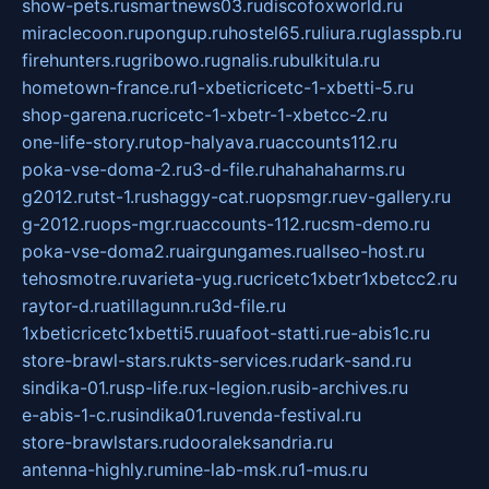
show-pets.ru
smartnews03.ru
discofoxworld.ru
miraclecoon.ru
pongup.ru
hostel65.ru
liura.ru
glasspb.ru
firehunters.ru
gribowo.ru
gnalis.ru
bulkitula.ru
hometown-france.ru
1-xbeticricetc-1-xbetti-5.ru
shop-garena.ru
cricetc-1-xbetr-1-xbetcc-2.ru
one-life-story.ru
top-halyava.ru
accounts112.ru
poka-vse-doma-2.ru
3-d-file.ru
hahahaharms.ru
g2012.ru
tst-1.ru
shaggy-cat.ru
opsmgr.ru
ev-gallery.ru
g-2012.ru
ops-mgr.ru
accounts-112.ru
csm-demo.ru
poka-vse-doma2.ru
airgungames.ru
allseo-host.ru
tehosmotre.ru
varieta-yug.ru
cricetc1xbetr1xbetcc2.ru
raytor-d.ru
atillagunn.ru
3d-file.ru
1xbeticricetc1xbetti5.ru
uafoot-statti.ru
e-abis1c.ru
store-brawl-stars.ru
kts-services.ru
dark-sand.ru
sindika-01.ru
sp-life.ru
x-legion.ru
sib-archives.ru
e-abis-1-c.ru
sindika01.ru
venda-festival.ru
store-brawlstars.ru
dooraleksandria.ru
antenna-highly.ru
mine-lab-msk.ru
1-mus.ru