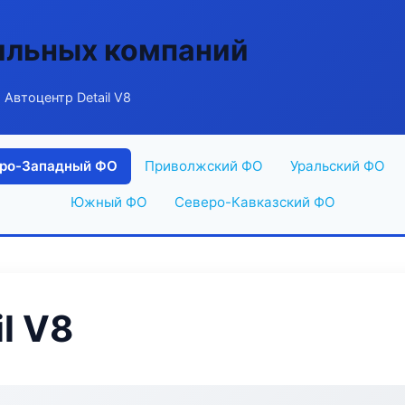
ильных компаний
 Автоцентр Detail V8
ро-Западный ФО
Приволжский ФО
Уральский ФО
Южный ФО
Северо-Кавказский ФО
l V8