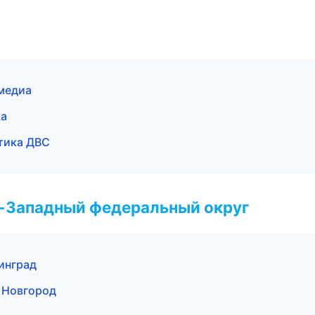
имедиа
ка
стика ДВС
о-Западный федеральный округ
нинград
й Новгород