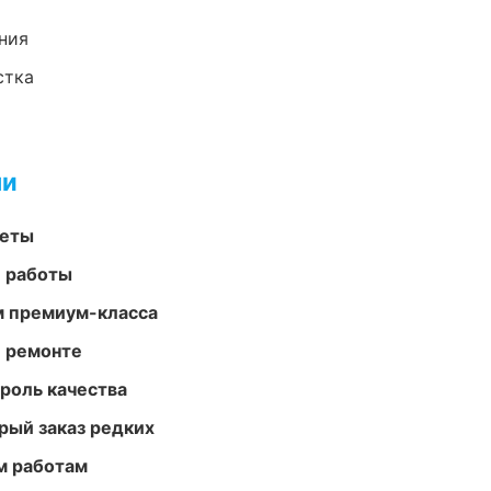
ния
стка
ми
меты
е работы
м премиум-класса
и ремонте
роль качества
рый заказ редких
м работам