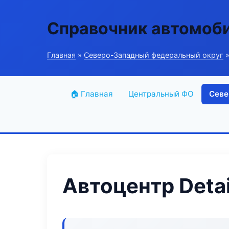
Справочник автомоб
Главная
»
Северо-Западный федеральный округ
»
🏠 Главная
Центральный ФО
Севе
Автоцентр Detai