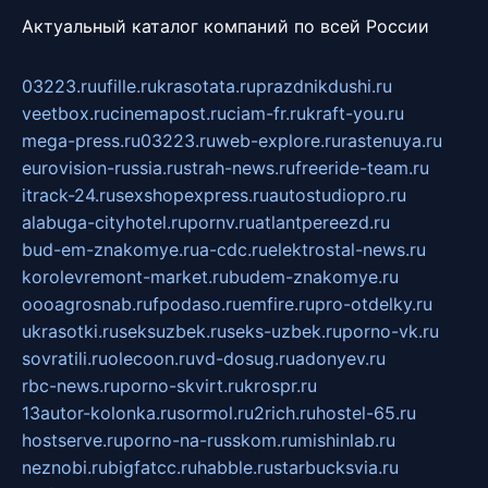
Актуальный каталог компаний по всей России
03223.ru
ufille.ru
krasotata.ru
prazdnikdushi.ru
veetbox.ru
cinemapost.ru
ciam-fr.ru
kraft-you.ru
mega-press.ru
03223.ru
web-explore.ru
rastenuya.ru
eurovision-russia.ru
strah-news.ru
freeride-team.ru
itrack-24.ru
sexshopexpress.ru
autostudiopro.ru
alabuga-cityhotel.ru
pornv.ru
atlantpereezd.ru
bud-em-znakomye.ru
a-cdc.ru
elektrostal-news.ru
korolevremont-market.ru
budem-znakomye.ru
oooagrosnab.ru
fpodaso.ru
emfire.ru
pro-otdelky.ru
ukrasotki.ru
seksuzbek.ru
seks-uzbek.ru
porno-vk.ru
sovratili.ru
olecoon.ru
vd-dosug.ru
adonyev.ru
rbc-news.ru
porno-skvirt.ru
krospr.ru
13autor-kolonka.ru
sormol.ru
2rich.ru
hostel-65.ru
hostserve.ru
porno-na-russkom.ru
mishinlab.ru
neznobi.ru
bigfatcc.ru
habble.ru
starbucksvia.ru