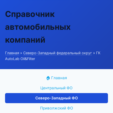
Справочник
автомобильных
компаний
Главная
»
Северо-Западный федеральный округ
» ГК
AutoLab Oil&Filter
🏠 Главная
Центральный ФО
Северо-Западный ФО
Приволжский ФО