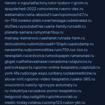
naruto-x.ru
pursefactory.ru
tor-lyubov-i-grom.ru
spayderhed-2022.ru
movieone.ru
evro-dez.ru
webamator.ru
ma-absolut1.ru
avtopomosch27.ru
nv-750.ru
news-plain.ru
nertansaga.ru
delanalad.ru
dizfiles.ru
youtubefree.ru
aria-family.ru
roadli.ru
planeta-samara.ru
mysmartbuy.ru
matrasy-kemerovo.ru
ashanet.ru
trade-farm.ru
dotcustoms.ru
domizbrusa9x12spb.ru
autodamp.ru
narasimha.ru
djcommodities.ru
nv750.ru
x-ton.ru
newsplain.ru
cardvoice.ru
modopaper.ru
manunae.ru
gbget.ru
alfeihavsalnassr.ru
madoma.ru
tajuncos.ru
petrovkasports.ru
porno-online-besplatno.ru
splclub.ru
york-life.ru
doroga-expo.ru
ribery.ru
cleanmedicine.ru
slovar-ivrit.ru
porno-video-besplatno.ru
seks-365.ru
ovucontrol.ru
sloty-igrovyye-avtomaty.ru
ru-industriya.ru
russkoe-porno-besplatno.ru
belgorod-day.ru
digilith.ru
pichkurovlab.ru
medic-today.ru
taksu.ru
comp123.ru
don-ykt.ru