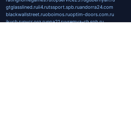
gtglasslined.ru
ii4.ru
tssport.spb.ru
andorra24.com
blackwallstreet.ru
oboimos.ru
optim-doors.com.ru
ikuch.ru
nycr.org.ru
npa21.ru
vremya-ch.spb.ru
desert000.ru
ivtorgi.ru
ifiori.ru
catalog-statei.ru
dcv.org.ru
spetsmaster174.ru
ipkameryhiseeu.ru
dum26.ru
ruspol.spb.ru
fr-opendp.ru
kam-solnyshko.ru
cheyenne-arapaho.ru
sevzapmetal.spb.ru
ted-lapidus.spb.ru
parasite-eliminator.ru
sigma-complete.ru
modernworld.ru
dama-moda.ru
eholot-group.ru
sk-nvkz.ru
DRONGOLD.RU
democratia2.ru
i-farmer.ru
mass-sport.org
jablonex.spb.ru
bookmess.ru
linkword.ru
refineua.com.ru
cs-spec.net.ru
altay-mebel.ru
DNK-THEATRE.RU
mechaniks.spb.ru
ipcamtechage.ru
skosta.ru
a-sun.ru
stroy-ldsp.ru
snowlands.org.ru
childrensshoes.ru
mrlizzy.ru
mebelsofiakrd.ru
bulizhenko.ru
rumantick.net.ru
mtszerno.ru