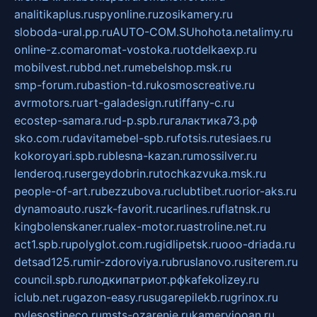
analitikaplus.ru
spyonline.ru
zosikamery.ru
sloboda-ural.pp.ru
AUTO-COM.SU
hohota.net
alimy.ru
online-z.com
aromat-vostoka.ru
otdelkaexp.ru
mobilvest.ru
bbd.net.ru
mebelshop.msk.ru
smp-forum.ru
bastion-td.ru
kosmoscreative.ru
avrmotors.ru
art-galadesign.ru
tiffany-c.ru
ecostep-samara.ru
d-p.spb.ru
галактика73.рф
sko.com.ru
davitamebel-spb.ru
fotsis.ru
tesiaes.ru
kokoroyari.spb.ru
blesna-kazan.ru
mossilver.ru
lenderoq.ru
sergeydobrin.ru
tochkazvuka.msk.ru
people-of-art.ru
bezzubova.ru
clubtibet.ru
orior-aks.ru
dynamoauto.ru
szk-favorit.ru
carlines.ru
flatnsk.ru
kingbolenskaner.ru
alex-motor.ru
astroline.net.ru
act1.spb.ru
polyglot.com.ru
gidlipetsk.ru
ooo-driada.ru
detsad125.ru
mir-zdoroviya.ru
bruslanovo.ru
siterem.ru
council.spb.ru
лодкипатриот.рф
kafekolizey.ru
iclub.net.ru
gazon-easy.ru
sugarepilekb.ru
grinox.ru
pylesostineco.ru
msts-ozarenie.ru
kameryjooan.ru