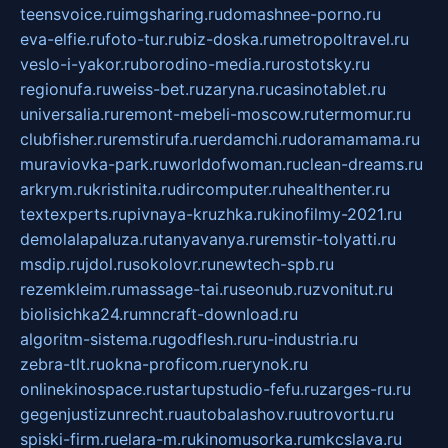
teensvoice.ru
imgsharing.ru
domashnee-porno.ru
eva-elfie.ru
foto-tur.ru
biz-doska.ru
metropoltravel.ru
veslo-i-yakor.ru
borodino-media.ru
rostotsky.ru
regionufa.ru
weiss-bet.ru
zaryna.ru
casinotablet.ru
universalia.ru
remont-mebeli-moscow.ru
termomur.ru
clubfisher.ru
remstirufa.ru
erdamchi.ru
doramamama.ru
muraviovka-park.ru
worldofwoman.ru
clean-dreams.ru
arkrym.ru
kristinita.ru
dircomputer.ru
healthenter.ru
textexperts.ru
pivnaya-kruzhka.ru
kinofilmy-2021.ru
demolalapaluza.ru
tanyavanya.ru
remstir-tolyatti.ru
msdip.ru
jdol.ru
sokolovr.ru
newtech-spb.ru
rezemkleim.ru
massage-tai.ru
seonub.ru
zvonitut.ru
biolisichka24.ru
mncraft-download.ru
algoritm-sistema.ru
godflesh.ru
ru-industria.ru
zebra-tlt.ru
okna-proficom.ru
erynok.ru
onlinekinospace.ru
startupstudio-fefu.ru
zarges-ru.ru
gegenjustizunrecht.ru
autobalashov.ru
utrovortu.ru
spiski-firm.ru
elara-m.ru
kinomusorka.ru
mkcslava.ru