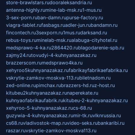
store-brawlstars.ru
dooraleksandria.ru
antenna-highly.ru
mine-lab-msk.ru
1-mus.ru
3-sex-porn.ru
ban-damn.ru
purse-factory.ru
viagra-tablet.ru
fasbags.ru
adler-jun.ru
bandamn.ru
fincontech.ru
3sexporn.ru
1mus.ru
darksand.ru
rebus-toys.ru
minelab-msk.ru
alabuga-cityhotel.ru
medsprawo-4-ka.ru
2864420.ru
blagodarenie-spb.ru
zajmy24.ru
tovudyi-4-kuhnyanazakaz.ru
brazzerscom.ru
medsprawo4ka.ru
xehyroo5kuhnyanazakaz.ru
fabrikayfabrikaefabrika.ru
vskrytie-zamkov-moskva-113.ru
biletnadom.ru
zed-online.ru
pimchax.ru
brazzers-hd.ru
z-host.ru
kitubeu2kuhnyanazakaz.ru
naperekate.ru
kuhnyaofabrikaufabrik.ru
kitubeu-2-kuhnyanazakaz.ru
xehyroo-5-kuhnyanazakaz.ru
cs-68.ru
guzywia-4-kuhnyanazakaz.ru
mir-tk.ru
vlknrussia.ru
cs68.ru
vladivostok-map.ru
video-seks.ru
bankaribi.ru
raszar.ru
vskrytie-zamkov-moskva113.ru