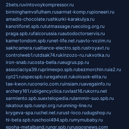
2bets.ru
vintovoykompressor.ru
birminghamvsfulham.ru
sarmat-komp.ru
pioneeri.ru
amadis-chocolate.ru
shkurki-karakulya.ru
kanotiforet.spb.ru
tutmassage.ru
ecolog.org.ru
praga.spb.ru
falcorussia.ru
autodoctorservis.ru
kamertondom.spb.ru
net-life.net.ru
avto-vozim.ru
sakhcamera.ru
alliance-electro.spb.ru
stroyavt.ru
controlweb1.ru
tdsak74.ru
kinzozo-ru.ru
kvotka.ru
iron-snab.ru
costa-bella.ru
eugrus.pp.ru
associaciya39.ru
primexpo.spb.ru
bezmorchin.ru
ia2.ru
cpt21.ru
ispecspb.ru
regahost.ru
kolosok-elita.ru
tae-kwon.ru
consrio.com.ru
insiam.ru
avegainfo.ru
archery161.ru
bigencyclica.ru
vlast16.ru
korru.net
sarmiento.spb.su
extelopedia.ru
lammin-suo.spb.ru
iskatour.spb.ru
snpi.org.ru
running-line.ru
krygeva-spa.ru
chel.net.ru
rust-loco.ru
dugshop.ru
hl-beta.spb.ru
school494.spb.ru
mymubaby.ru
epoha-metalband.ru
ngr.spb.ru
rusgosnews.com