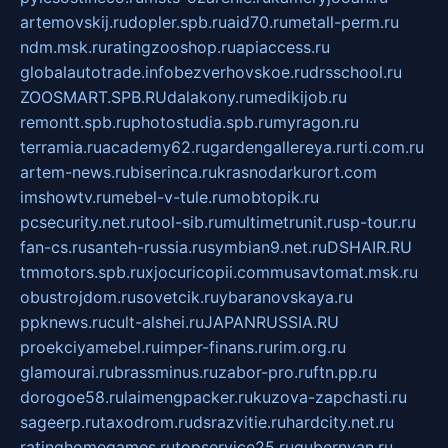
artemovskij.ru
dopler.spb.ru
aid70.ru
metall-perm.ru
ndm.msk.ru
ratingzooshop.ru
apiaccess.ru
globalautotrade.info
bezverhovskoe.ru
drsschool.ru
ZOOSMART.SPB.RU
dalakony.ru
medikijob.ru
remontt.spb.ru
photostudia.spb.ru
myragon.ru
terramia.ru
academy62.ru
gardengallereya.ru
rti.com.ru
artem-news.ru
biserinca.ru
krasnodarkurort.com
imshowtv.ru
mebel-v-tule.ru
mobtopik.ru
pcsecurity.net.ru
tool-sib.ru
multimetrunit.ru
sp-tour.ru
fan-cs.ru
santeh-russia.ru
symbian9.net.ru
DSHAIR.RU
tmmotors.spb.ru
xjocuricopii.com
musavtomat.msk.ru
obustrojdom.ru
sovetcik.ru
ybaranovskaya.ru
ppknews.ru
cult-alshei.ru
JAPANRUSSIA.RU
proekciyamebel.ru
imper-finans.ru
rim.org.ru
glamourai.ru
brassminus.ru
zabor-pro.ru
ftn.pp.ru
dorogoe58.ru
laimengpacker.ru
kuzova-zapchasti.ru
sageerp.ru
taxodrom.ru
dsrazvitie.ru
hardcity.net.ru
ratinghomegames.ru
topservice25.ru
gubernyan.ru