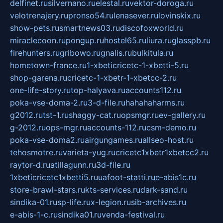
delfinet.ru
silvernano.ru
elestal.ru
vektor-doroga.ru
velotrenajery.ru
pronso54.ru
lenasever.ru
lovinskix.ru
show-pets.ru
smartnews03.ru
discofoxworld.ru
miraclecoon.ru
pongup.ru
hostel65.ru
liura.ru
glasspb.ru
firehunters.ru
gribowo.ru
gnalis.ru
bulkitula.ru
hometown-france.ru
1-xbeticricetc-1-xbetti-5.ru
shop-garena.ru
cricetc-1-xbetr-1-xbetcc-2.ru
one-life-story.ru
top-halyava.ru
accounts112.ru
poka-vse-doma-2.ru
3-d-file.ru
hahahaharms.ru
g2012.ru
tst-1.ru
shaggy-cat.ru
opsmgr.ru
ev-gallery.ru
g-2012.ru
ops-mgr.ru
accounts-112.ru
csm-demo.ru
poka-vse-doma2.ru
airgungames.ru
allseo-host.ru
tehosmotre.ru
varieta-yug.ru
cricetc1xbetr1xbetcc2.ru
raytor-d.ru
atillagunn.ru
3d-file.ru
1xbeticricetc1xbetti5.ru
uafoot-statti.ru
e-abis1c.ru
store-brawl-stars.ru
kts-services.ru
dark-sand.ru
sindika-01.ru
sp-life.ru
x-legion.ru
sib-archives.ru
e-abis-1-c.ru
sindika01.ru
venda-festival.ru