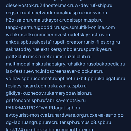
dieselvostok.ru
24hostel.msk.ru
w-dev.ru
f-ship.ru
regsmi.ru
filmnetwork.ru
malinasp.ru
kinosvin.ru
h2o-salon.ru
malutkayork.ru
deltaprim.spb.ru
tango-perm.ru
gooddir.ru
sgv.su
multiki-online.com
webkrasotki.com
cherinvest.ru
detskiy-ostrov.ru
ankou.spb.ru
alvesta1.ru
pdf-creator.ru
nix-files.org.ru
sakhatoday.ru
elektrikersymboler.ru
sputnikyes.ru
golf2club.msk.ru
aeforums.ru
zallclub.ru
multimodal.msk.ru
habaigry.ru
haikko.ru
sobakopedia.ru
isz-fest.ru
ewnc.info
screensaver-clock.net.ru
volnav.spb.ru
comnat.ru
npf.net.ru
7bit.pp.ru
kalugatur.ru
tesiaes.ru
card.com.ru
kazanka.spb.ru
gildiya-kuznecov.ru
kameryboavision.ru
griffoncom.spb.ru
fabrika-emotsiy.ru
PARK-MATROSOVA.RU
agat.spb.ru
avtoyurist-moskva1.ru
hardware.org.ru
схема-авто.рф
dg-lab.ru
angrup.ru
recruiter.spb.ru
music8.spb.ru
krsk124.ru
kubok.spb.ru
romanofforex.ru