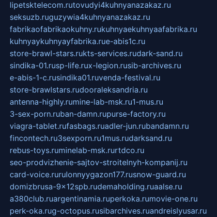
lipetsktelecom.ru
tovudyi4kuhnyanazakaz.ru
seksuzb.ru
guzywia4kuhnyanazakaz.ru
fabrikaofabrikaokuhny.ru
kuhnyaekuhnyaafabrika.ru
kuhnyaykuhnyayfabrika.ru
e-abis1c.ru
store-brawl-stars.ru
kts-services.ru
dark-sand.ru
sindika-01.ru
sp-life.ru
x-legion.ru
sib-archives.ru
e-abis-1-c.ru
sindika01.ru
venda-festival.ru
store-brawlstars.ru
dooraleksandria.ru
antenna-highly.ru
mine-lab-msk.ru
1-mus.ru
3-sex-porn.ru
ban-damn.ru
purse-factory.ru
viagra-tablet.ru
fasbags.ru
adler-jun.ru
bandamn.ru
fincontech.ru
3sexporn.ru
1mus.ru
darksand.ru
rebus-toys.ru
minelab-msk.ru
rtdco.ru
seo-prodvizhenie-sajtov-stroitelnyh-kompanij.ru
card-voice.ru
rulonnyygazon177.ru
snow-guard.ru
domizbrusa-9x12spb.ru
demaholding.ru
aalse.ru
a380club.ru
argentinamia.ru
perkoka.ru
movie-one.ru
perk-oka.ru
g-octopus.ru
sibarchives.ru
andreislyusar.ru