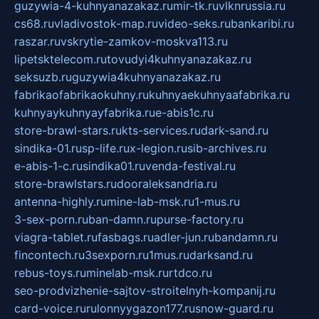
guzywia-4-kuhnyanazakaz.ru
mir-tk.ru
vlknrussia.ru
cs68.ru
vladivostok-map.ru
video-seks.ru
bankaribi.ru
raszar.ru
vskrytie-zamkov-moskva113.ru
lipetsktelecom.ru
tovudyi4kuhnyanazakaz.ru
seksuzb.ru
guzywia4kuhnyanazakaz.ru
fabrikaofabrikaokuhny.ru
kuhnyaekuhnyaafabrika.ru
kuhnyaykuhnyayfabrika.ru
e-abis1c.ru
store-brawl-stars.ru
kts-services.ru
dark-sand.ru
sindika-01.ru
sp-life.ru
x-legion.ru
sib-archives.ru
e-abis-1-c.ru
sindika01.ru
venda-festival.ru
store-brawlstars.ru
dooraleksandria.ru
antenna-highly.ru
mine-lab-msk.ru
1-mus.ru
3-sex-porn.ru
ban-damn.ru
purse-factory.ru
viagra-tablet.ru
fasbags.ru
adler-jun.ru
bandamn.ru
fincontech.ru
3sexporn.ru
1mus.ru
darksand.ru
rebus-toys.ru
minelab-msk.ru
rtdco.ru
seo-prodvizhenie-sajtov-stroitelnyh-kompanij.ru
card-voice.ru
rulonnyygazon177.ru
snow-guard.ru