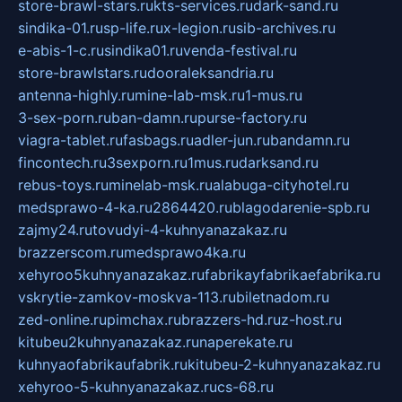
store-brawl-stars.ru
kts-services.ru
dark-sand.ru
sindika-01.ru
sp-life.ru
x-legion.ru
sib-archives.ru
e-abis-1-c.ru
sindika01.ru
venda-festival.ru
store-brawlstars.ru
dooraleksandria.ru
antenna-highly.ru
mine-lab-msk.ru
1-mus.ru
3-sex-porn.ru
ban-damn.ru
purse-factory.ru
viagra-tablet.ru
fasbags.ru
adler-jun.ru
bandamn.ru
fincontech.ru
3sexporn.ru
1mus.ru
darksand.ru
rebus-toys.ru
minelab-msk.ru
alabuga-cityhotel.ru
medsprawo-4-ka.ru
2864420.ru
blagodarenie-spb.ru
zajmy24.ru
tovudyi-4-kuhnyanazakaz.ru
brazzerscom.ru
medsprawo4ka.ru
xehyroo5kuhnyanazakaz.ru
fabrikayfabrikaefabrika.ru
vskrytie-zamkov-moskva-113.ru
biletnadom.ru
zed-online.ru
pimchax.ru
brazzers-hd.ru
z-host.ru
kitubeu2kuhnyanazakaz.ru
naperekate.ru
kuhnyaofabrikaufabrik.ru
kitubeu-2-kuhnyanazakaz.ru
xehyroo-5-kuhnyanazakaz.ru
cs-68.ru