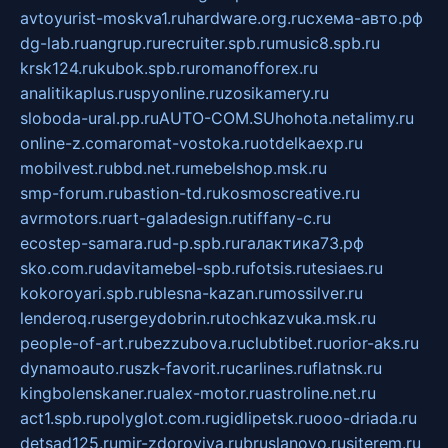
avtoyurist-moskva1.ru
hardware.org.ru
схема-авто.рф
dg-lab.ru
angrup.ru
recruiter.spb.ru
music8.spb.ru
krsk124.ru
kubok.spb.ru
romanofforex.ru
analitikaplus.ru
spyonline.ru
zosikamery.ru
sloboda-ural.pp.ru
AUTO-COM.SU
hohota.net
alimy.ru
online-z.com
aromat-vostoka.ru
otdelkaexp.ru
mobilvest.ru
bbd.net.ru
mebelshop.msk.ru
smp-forum.ru
bastion-td.ru
kosmoscreative.ru
avrmotors.ru
art-galadesign.ru
tiffany-c.ru
ecostep-samara.ru
d-p.spb.ru
галактика73.рф
sko.com.ru
davitamebel-spb.ru
fotsis.ru
tesiaes.ru
kokoroyari.spb.ru
blesna-kazan.ru
mossilver.ru
lenderoq.ru
sergeydobrin.ru
tochkazvuka.msk.ru
people-of-art.ru
bezzubova.ru
clubtibet.ru
orior-aks.ru
dynamoauto.ru
szk-favorit.ru
carlines.ru
flatnsk.ru
kingbolenskaner.ru
alex-motor.ru
astroline.net.ru
act1.spb.ru
polyglot.com.ru
gidlipetsk.ru
ooo-driada.ru
detsad125.ru
mir-zdoroviya.ru
bruslanovo.ru
siterem.ru