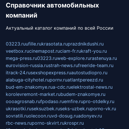
Справочник автомобильных
компаний
Актуальный каталог компаний по всей России
03223.ru
ufille.ru
krasotata.ru
prazdnikdushi.ru
veetbox.ru
cinemapost.ru
ciam-fr.ru
kraft-you.ru
mega-press.ru
03223.ru
web-explore.ru
rastenuya.ru
eurovision-russia.ru
strah-news.ru
freeride-team.ru
itrack-24.ru
sexshopexpress.ru
autostudiopro.ru
alabuga-cityhotel.ru
pornv.ru
atlantpereezd.ru
bud-em-znakomye.ru
a-cdc.ru
elektrostal-news.ru
korolevremont-market.ru
budem-znakomye.ru
oooagrosnab.ru
fpodaso.ru
emfire.ru
pro-otdelky.ru
ukrasotki.ru
seksuzbek.ru
seks-uzbek.ru
porno-vk.ru
sovratili.ru
olecoon.ru
vd-dosug.ru
adonyev.ru
rbc-news.ru
porno-skvirt.ru
krospr.ru