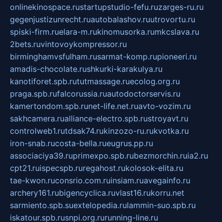
onlinekinospace.ru
startupstudio-fefu.ru
zarges-ru.ru
gegenjustizunrecht.ru
autobalashov.ru
utrovortu.ru
spiski-firm.ru
elara-m.ru
kinomusorka.ru
mkcslava.ru
2bets.ru
vintovoykompressor.ru
birminghamvsfulham.ru
sarmat-komp.ru
pioneeri.ru
amadis-chocolate.ru
shkurki-karakulya.ru
kanotiforet.spb.ru
tutmassage.ru
ecolog.org.ru
praga.spb.ru
falcorussia.ru
autodoctorservis.ru
kamertondom.spb.ru
net-life.net.ru
avto-vozim.ru
sakhcamera.ru
alliance-electro.spb.ru
stroyavt.ru
controlweb1.ru
tdsak74.ru
kinzozo-ru.ru
kvotka.ru
iron-snab.ru
costa-bella.ru
eugrus.pp.ru
associaciya39.ru
primexpo.spb.ru
bezmorchin.ru
ia2.ru
cpt21.ru
ispecspb.ru
regahost.ru
kolosok-elita.ru
tae-kwon.ru
consrio.com.ru
insiam.ru
avegainfo.ru
archery161.ru
bigencyclica.ru
vlast16.ru
korru.net
sarmiento.spb.su
extelopedia.ru
lammin-suo.spb.ru
iskatour.spb.ru
snpi.org.ru
running-line.ru