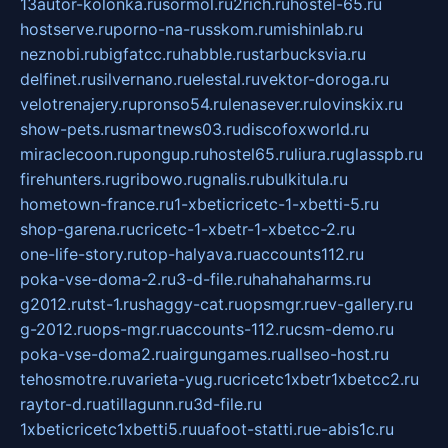
13autor-kolonka.ru
sormol.ru
2rich.ru
hostel-65.ru
hostserve.ru
porno-na-russkom.ru
mishinlab.ru
neznobi.ru
bigfatcc.ru
habble.ru
starbucksvia.ru
delfinet.ru
silvernano.ru
elestal.ru
vektor-doroga.ru
velotrenajery.ru
pronso54.ru
lenasever.ru
lovinskix.ru
show-pets.ru
smartnews03.ru
discofoxworld.ru
miraclecoon.ru
pongup.ru
hostel65.ru
liura.ru
glasspb.ru
firehunters.ru
gribowo.ru
gnalis.ru
bulkitula.ru
hometown-france.ru
1-xbeticricetc-1-xbetti-5.ru
shop-garena.ru
cricetc-1-xbetr-1-xbetcc-2.ru
one-life-story.ru
top-halyava.ru
accounts112.ru
poka-vse-doma-2.ru
3-d-file.ru
hahahaharms.ru
g2012.ru
tst-1.ru
shaggy-cat.ru
opsmgr.ru
ev-gallery.ru
g-2012.ru
ops-mgr.ru
accounts-112.ru
csm-demo.ru
poka-vse-doma2.ru
airgungames.ru
allseo-host.ru
tehosmotre.ru
varieta-yug.ru
cricetc1xbetr1xbetcc2.ru
raytor-d.ru
atillagunn.ru
3d-file.ru
1xbeticricetc1xbetti5.ru
uafoot-statti.ru
e-abis1c.ru