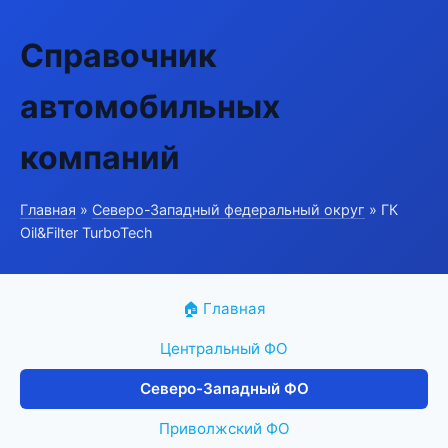
Справочник
автомобильных
компаний
Главная
»
Северо-Западный федеральный округ
» ГК
Oil&Filter TurboTech
🏠 Главная
Центральный ФО
Северо-Западный ФО
Приволжский ФО