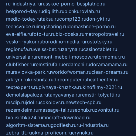
ru-industriya.ru
russkoe-porno-besplatno.ru
belgorod-day.ru
digilith.ru
pichkurovlab.ru
medic-today.ru
taksu.ru
comp123.ru
don-ykt.ru
teensvoice.ru
imgsharing.ru
domashnee-porno.ru
eva-elfie.ru
foto-tur.ru
biz-doska.ru
metropoltravel.ru
veslo-i-yakor.ru
borodino-media.ru
rostotsky.ru
regionufa.ru
weiss-bet.ru
zaryna.ru
casinotablet.ru
universalia.ru
remont-mebeli-moscow.ru
termomur.ru
clubfisher.ru
remstirufa.ru
erdamchi.ru
doramamama.ru
muraviovka-park.ru
worldofwoman.ru
clean-dreams.ru
arkrym.ru
kristinita.ru
dircomputer.ru
healthenter.ru
textexperts.ru
pivnaya-kruzhka.ru
kinofilmy-2021.ru
demolalapaluza.ru
tanyavanya.ru
remstir-tolyatti.ru
msdip.ru
jdol.ru
sokolovr.ru
newtech-spb.ru
rezemkleim.ru
massage-tai.ru
seonub.ru
zvonitut.ru
biolisichka24.ru
mncraft-download.ru
algoritm-sistema.ru
godflesh.ru
ru-industria.ru
zebra-tlt.ru
okna-proficom.ru
erynok.ru