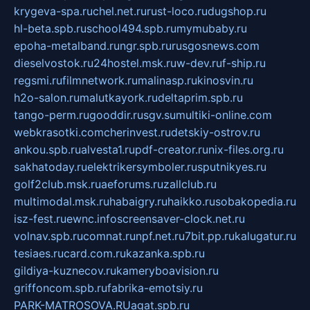
krygeva-spa.ru
chel.net.ru
rust-loco.ru
dugshop.ru
hl-beta.spb.ru
school494.spb.ru
mymubaby.ru
epoha-metalband.ru
ngr.spb.ru
rusgosnews.com
dieselvostok.ru
24hostel.msk.ru
w-dev.ru
f-ship.ru
regsmi.ru
filmnetwork.ru
malinasp.ru
kinosvin.ru
h2o-salon.ru
malutkayork.ru
deltaprim.spb.ru
tango-perm.ru
gooddir.ru
sgv.su
multiki-online.com
webkrasotki.com
cherinvest.ru
detskiy-ostrov.ru
ankou.spb.ru
alvesta1.ru
pdf-creator.ru
nix-files.org.ru
sakhatoday.ru
elektrikersymboler.ru
sputnikyes.ru
golf2club.msk.ru
aeforums.ru
zallclub.ru
multimodal.msk.ru
habaigry.ru
haikko.ru
sobakopedia.ru
isz-fest.ru
ewnc.info
screensaver-clock.net.ru
volnav.spb.ru
comnat.ru
npf.net.ru
7bit.pp.ru
kalugatur.ru
tesiaes.ru
card.com.ru
kazanka.spb.ru
gildiya-kuznecov.ru
kameryboavision.ru
griffoncom.spb.ru
fabrika-emotsiy.ru
PARK-MATROSOVA.RU
agat.spb.ru