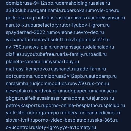
domizbrusa-9x12spb.ru
demaholding.ru
aalse.ru
a380club.ru
argentinamia.ru
perkoka.ru
movie-one.ru
perk-oka.ru
g-octopus.ru
sibarchives.ru
andreislyusar.ru
naruto-x.ru
pursefactory.ru
tor-lyubov-i-grom.ru
spayderhed-2022.ru
movieone.ru
evro-dez.ru
webamator.ru
ma-absolut1.ru
avtopomosch27.ru
nv-750.ru
news-plain.ru
nertansaga.ru
delanalad.ru
dizfiles.ru
youtubefree.ru
aria-family.ru
roadli.ru
planeta-samara.ru
mysmartbuy.ru
matrasy-kemerovo.ru
ashanet.ru
trade-farm.ru
dotcustoms.ru
domizbrusa9x12spb.ru
autodamp.ru
narasimha.ru
djcommodities.ru
nv750.ru
x-ton.ru
newsplain.ru
cardvoice.ru
modopaper.ru
manunae.ru
gbget.ru
alfeihavsalnassr.ru
madoma.ru
tajuncos.ru
petrovkasports.ru
porno-online-besplatno.ru
splclub.ru
york-life.ru
doroga-expo.ru
ribery.ru
cleanmedicine.ru
slovar-ivrit.ru
porno-video-besplatno.ru
seks-365.ru
ovucontrol.ru
sloty-igrovyye-avtomaty.ru