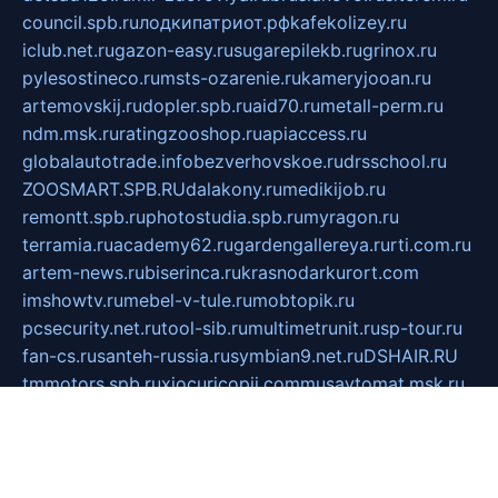
council.spb.ru
лодкипатриот.рф
kafekolizey.ru
iclub.net.ru
gazon-easy.ru
sugarepilekb.ru
grinox.ru
pylesostineco.ru
msts-ozarenie.ru
kameryjooan.ru
artemovskij.ru
dopler.spb.ru
aid70.ru
metall-perm.ru
ndm.msk.ru
ratingzooshop.ru
apiaccess.ru
globalautotrade.info
bezverhovskoe.ru
drsschool.ru
ZOOSMART.SPB.RU
dalakony.ru
medikijob.ru
remontt.spb.ru
photostudia.spb.ru
myragon.ru
terramia.ru
academy62.ru
gardengallereya.ru
rti.com.ru
artem-news.ru
biserinca.ru
krasnodarkurort.com
imshowtv.ru
mebel-v-tule.ru
mobtopik.ru
pcsecurity.net.ru
tool-sib.ru
multimetrunit.ru
sp-tour.ru
fan-cs.ru
santeh-russia.ru
symbian9.net.ru
DSHAIR.RU
tmmotors.spb.ru
xjocuricopii.com
musavtomat.msk.ru
obustrojdom.ru
sovetcik.ru
ybaranovskaya.ru
ppknews.ru
cult-alshei.ru
JAPANRUSSIA.RU
proekciyamebel.ru
imper-finans.ru
rim.org.ru
glamourai.ru
brassminus.ru
zabor-pro.ru
ftn.pp.ru