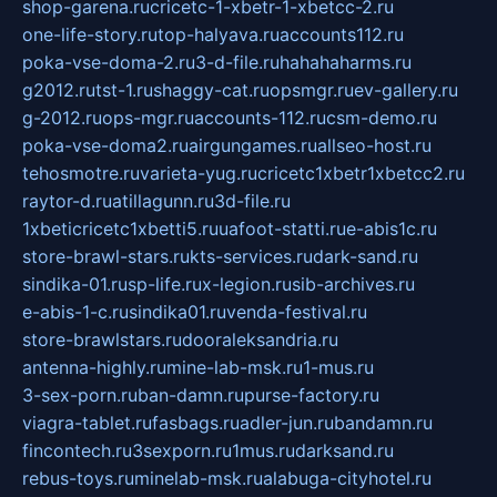
shop-garena.ru
cricetc-1-xbetr-1-xbetcc-2.ru
one-life-story.ru
top-halyava.ru
accounts112.ru
poka-vse-doma-2.ru
3-d-file.ru
hahahaharms.ru
g2012.ru
tst-1.ru
shaggy-cat.ru
opsmgr.ru
ev-gallery.ru
g-2012.ru
ops-mgr.ru
accounts-112.ru
csm-demo.ru
poka-vse-doma2.ru
airgungames.ru
allseo-host.ru
tehosmotre.ru
varieta-yug.ru
cricetc1xbetr1xbetcc2.ru
raytor-d.ru
atillagunn.ru
3d-file.ru
1xbeticricetc1xbetti5.ru
uafoot-statti.ru
e-abis1c.ru
store-brawl-stars.ru
kts-services.ru
dark-sand.ru
sindika-01.ru
sp-life.ru
x-legion.ru
sib-archives.ru
e-abis-1-c.ru
sindika01.ru
venda-festival.ru
store-brawlstars.ru
dooraleksandria.ru
antenna-highly.ru
mine-lab-msk.ru
1-mus.ru
3-sex-porn.ru
ban-damn.ru
purse-factory.ru
viagra-tablet.ru
fasbags.ru
adler-jun.ru
bandamn.ru
fincontech.ru
3sexporn.ru
1mus.ru
darksand.ru
rebus-toys.ru
minelab-msk.ru
alabuga-cityhotel.ru