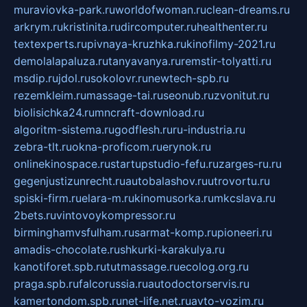
muraviovka-park.ru
worldofwoman.ru
clean-dreams.ru
arkrym.ru
kristinita.ru
dircomputer.ru
healthenter.ru
textexperts.ru
pivnaya-kruzhka.ru
kinofilmy-2021.ru
demolalapaluza.ru
tanyavanya.ru
remstir-tolyatti.ru
msdip.ru
jdol.ru
sokolovr.ru
newtech-spb.ru
rezemkleim.ru
massage-tai.ru
seonub.ru
zvonitut.ru
biolisichka24.ru
mncraft-download.ru
algoritm-sistema.ru
godflesh.ru
ru-industria.ru
zebra-tlt.ru
okna-proficom.ru
erynok.ru
onlinekinospace.ru
startupstudio-fefu.ru
zarges-ru.ru
gegenjustizunrecht.ru
autobalashov.ru
utrovortu.ru
spiski-firm.ru
elara-m.ru
kinomusorka.ru
mkcslava.ru
2bets.ru
vintovoykompressor.ru
birminghamvsfulham.ru
sarmat-komp.ru
pioneeri.ru
amadis-chocolate.ru
shkurki-karakulya.ru
kanotiforet.spb.ru
tutmassage.ru
ecolog.org.ru
praga.spb.ru
falcorussia.ru
autodoctorservis.ru
kamertondom.spb.ru
net-life.net.ru
avto-vozim.ru