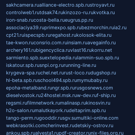
sakhcamera.ru
alliance-electro.spb.ru
stroyavt.ru
controlweb1.ru
tdsak74.ru
kinzozo-ru.ru
kvotka.ru
iron-snab.ru
costa-bella.ru
eugrus.pp.ru
associaciya39.ru
primexpo.spb.ru
bezmorchin.ru
ia2.ru
cpt21.ru
ispecspb.ru
regahost.ru
kolosok-elita.ru
tae-kwon.ru
consrio.com.ru
insiam.ru
avegainfo.ru
archery161.ru
bigencyclica.ru
vlast16.ru
korru.net
sarmiento.spb.su
extelopedia.ru
lammin-suo.spb.ru
iskatour.spb.ru
snpi.org.ru
running-line.ru
krygeva-spa.ru
chel.net.ru
rust-loco.ru
dugshop.ru
hl-beta.spb.ru
school494.spb.ru
mymubaby.ru
epoha-metalband.ru
ngr.spb.ru
rusgosnews.com
dieselvostok.ru
24hostel.msk.ru
w-dev.ru
f-ship.ru
regsmi.ru
filmnetwork.ru
malinasp.ru
kinosvin.ru
h2o-salon.ru
malutkayork.ru
deltaprim.spb.ru
tango-perm.ru
gooddir.ru
sgv.su
multiki-online.com
webkrasotki.com
cherinvest.ru
detskiy-ostrov.ru
ankou.spb.ru
alvesta1.ru
pdf-creator.ru
nix-files.org.ru