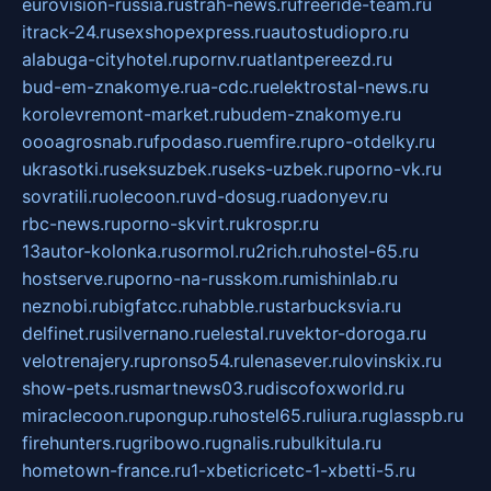
eurovision-russia.ru
strah-news.ru
freeride-team.ru
itrack-24.ru
sexshopexpress.ru
autostudiopro.ru
alabuga-cityhotel.ru
pornv.ru
atlantpereezd.ru
bud-em-znakomye.ru
a-cdc.ru
elektrostal-news.ru
korolevremont-market.ru
budem-znakomye.ru
oooagrosnab.ru
fpodaso.ru
emfire.ru
pro-otdelky.ru
ukrasotki.ru
seksuzbek.ru
seks-uzbek.ru
porno-vk.ru
sovratili.ru
olecoon.ru
vd-dosug.ru
adonyev.ru
rbc-news.ru
porno-skvirt.ru
krospr.ru
13autor-kolonka.ru
sormol.ru
2rich.ru
hostel-65.ru
hostserve.ru
porno-na-russkom.ru
mishinlab.ru
neznobi.ru
bigfatcc.ru
habble.ru
starbucksvia.ru
delfinet.ru
silvernano.ru
elestal.ru
vektor-doroga.ru
velotrenajery.ru
pronso54.ru
lenasever.ru
lovinskix.ru
show-pets.ru
smartnews03.ru
discofoxworld.ru
miraclecoon.ru
pongup.ru
hostel65.ru
liura.ru
glasspb.ru
firehunters.ru
gribowo.ru
gnalis.ru
bulkitula.ru
hometown-france.ru
1-xbeticricetc-1-xbetti-5.ru