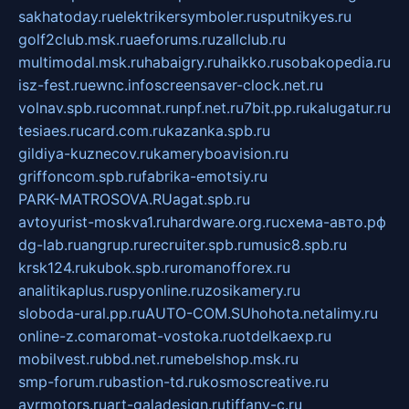
sakhatoday.ru
elektrikersymboler.ru
sputnikyes.ru
golf2club.msk.ru
aeforums.ru
zallclub.ru
multimodal.msk.ru
habaigry.ru
haikko.ru
sobakopedia.ru
isz-fest.ru
ewnc.info
screensaver-clock.net.ru
volnav.spb.ru
comnat.ru
npf.net.ru
7bit.pp.ru
kalugatur.ru
tesiaes.ru
card.com.ru
kazanka.spb.ru
gildiya-kuznecov.ru
kameryboavision.ru
griffoncom.spb.ru
fabrika-emotsiy.ru
PARK-MATROSOVA.RU
agat.spb.ru
avtoyurist-moskva1.ru
hardware.org.ru
схема-авто.рф
dg-lab.ru
angrup.ru
recruiter.spb.ru
music8.spb.ru
krsk124.ru
kubok.spb.ru
romanofforex.ru
analitikaplus.ru
spyonline.ru
zosikamery.ru
sloboda-ural.pp.ru
AUTO-COM.SU
hohota.net
alimy.ru
online-z.com
aromat-vostoka.ru
otdelkaexp.ru
mobilvest.ru
bbd.net.ru
mebelshop.msk.ru
smp-forum.ru
bastion-td.ru
kosmoscreative.ru
avrmotors.ru
art-galadesign.ru
tiffany-c.ru