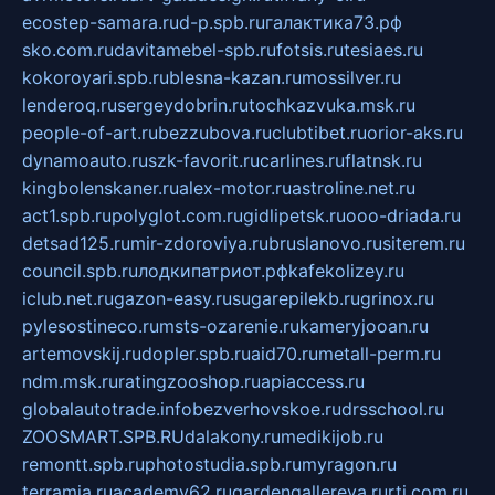
ecostep-samara.ru
d-p.spb.ru
галактика73.рф
sko.com.ru
davitamebel-spb.ru
fotsis.ru
tesiaes.ru
kokoroyari.spb.ru
blesna-kazan.ru
mossilver.ru
lenderoq.ru
sergeydobrin.ru
tochkazvuka.msk.ru
people-of-art.ru
bezzubova.ru
clubtibet.ru
orior-aks.ru
dynamoauto.ru
szk-favorit.ru
carlines.ru
flatnsk.ru
kingbolenskaner.ru
alex-motor.ru
astroline.net.ru
act1.spb.ru
polyglot.com.ru
gidlipetsk.ru
ooo-driada.ru
detsad125.ru
mir-zdoroviya.ru
bruslanovo.ru
siterem.ru
council.spb.ru
лодкипатриот.рф
kafekolizey.ru
iclub.net.ru
gazon-easy.ru
sugarepilekb.ru
grinox.ru
pylesostineco.ru
msts-ozarenie.ru
kameryjooan.ru
artemovskij.ru
dopler.spb.ru
aid70.ru
metall-perm.ru
ndm.msk.ru
ratingzooshop.ru
apiaccess.ru
globalautotrade.info
bezverhovskoe.ru
drsschool.ru
ZOOSMART.SPB.RU
dalakony.ru
medikijob.ru
remontt.spb.ru
photostudia.spb.ru
myragon.ru
terramia.ru
academy62.ru
gardengallereya.ru
rti.com.ru