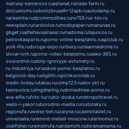
matrasy-kemerovo.ru
ashanet.ru
trade-farm.ru
dotcustoms.ru
domizbrusa9x12spb.ru
autodamp.ru
narasimha.ru
djcommodities.ru
nv750.ru
x-ton.ru
newsplain.ru
cardvoice.ru
modopaper.ru
manunae.ru
gbget.ru
alfeihavsalnassr.ru
madoma.ru
tajuncos.ru
petrovkasports.ru
porno-online-besplatno.ru
splclub.ru
york-life.ru
doroga-expo.ru
ribery.ru
cleanmedicine.ru
slovar-ivrit.ru
porno-video-besplatno.ru
seks-365.ru
ovucontrol.ru
sloty-igrovyye-avtomaty.ru
ru-industriya.ru
russkoe-porno-besplatno.ru
belgorod-day.ru
digilith.ru
pichkurovlab.ru
medic-today.ru
taksu.ru
comp123.ru
don-ykt.ru
teensvoice.ru
imgsharing.ru
domashnee-porno.ru
eva-elfie.ru
foto-tur.ru
biz-doska.ru
metropoltravel.ru
veslo-i-yakor.ru
borodino-media.ru
rostotsky.ru
regionufa.ru
weiss-bet.ru
zaryna.ru
casinotablet.ru
universalia.ru
remont-mebeli-moscow.ru
termomur.ru
clubfisher.ru
remstirufa.ru
erdamchi.ru
doramamama.ru