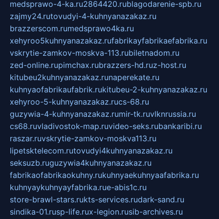
medsprawo-4-ka.ru
2864420.ru
blagodarenie-spb.ru
zajmy24.ru
tovudyi-4-kuhnyanazakaz.ru
brazzerscom.ru
medsprawo4ka.ru
xehyroo5kuhnyanazakaz.ru
fabrikayfabrikaefabrika.ru
vskrytie-zamkov-moskva-113.ru
biletnadom.ru
zed-online.ru
pimchax.ru
brazzers-hd.ru
z-host.ru
kitubeu2kuhnyanazakaz.ru
naperekate.ru
kuhnyaofabrikaufabrik.ru
kitubeu-2-kuhnyanazakaz.ru
xehyroo-5-kuhnyanazakaz.ru
cs-68.ru
guzywia-4-kuhnyanazakaz.ru
mir-tk.ru
vlknrussia.ru
cs68.ru
vladivostok-map.ru
video-seks.ru
bankaribi.ru
raszar.ru
vskrytie-zamkov-moskva113.ru
lipetsktelecom.ru
tovudyi4kuhnyanazakaz.ru
seksuzb.ru
guzywia4kuhnyanazakaz.ru
fabrikaofabrikaokuhny.ru
kuhnyaekuhnyaafabrika.ru
kuhnyaykuhnyayfabrika.ru
e-abis1c.ru
store-brawl-stars.ru
kts-services.ru
dark-sand.ru
sindika-01.ru
sp-life.ru
x-legion.ru
sib-archives.ru