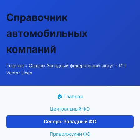
Справочник
автомобильных
компаний
Главная
»
Северо-Западный федеральный округ
» ИП
Vector Linea
🏠 Главная
Центральный ФО
Северо-Западный ФО
Приволжский ФО