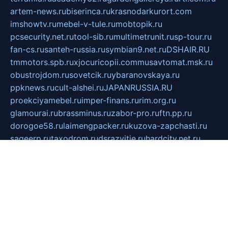
artem-news.ru
biserinca.ru
krasnodarkurort.com
imshowtv.ru
mebel-v-tule.ru
mobtopik.ru
pcsecurity.net.ru
tool-sib.ru
multimetrunit.ru
sp-tour.ru
fan-cs.ru
santeh-russia.ru
symbian9.net.ru
DSHAIR.RU
tmmotors.spb.ru
xjocuricopii.com
musavtomat.msk.ru
obustrojdom.ru
sovetcik.ru
ybaranovskaya.ru
ppknews.ru
cult-alshei.ru
JAPANRUSSIA.RU
proekciyamebel.ru
imper-finans.ru
rim.org.ru
glamourai.ru
brassminus.ru
zabor-pro.ru
ftn.pp.ru
dorogoe58.ru
laimengpacker.ru
kuzova-zapchasti.ru
sageerp.ru
taxodrom.ru
dsrazvitie.ru
hardcity.net.ru
ratinghomegames.ru
topservice25.ru
gubernyan.ru
gtglasslined.ru
ii4.ru
tssport.spb.ru
andorra24.com
blackwallstreet.ru
oboimos.ru
optim-doors.com.ru
ikuch.ru
nycr.org.ru
npa21.ru
vremya-ch.spb.ru
desert000.ru
ivtorgi.ru
ifiori.ru
catalog-statei.ru
dcv.org.ru
spetsmaster174.ru
ipkameryhiseeu.ru
dum26.ru
ruspol.spb.ru
fr-opendp.ru
kam-solnyshko.ru