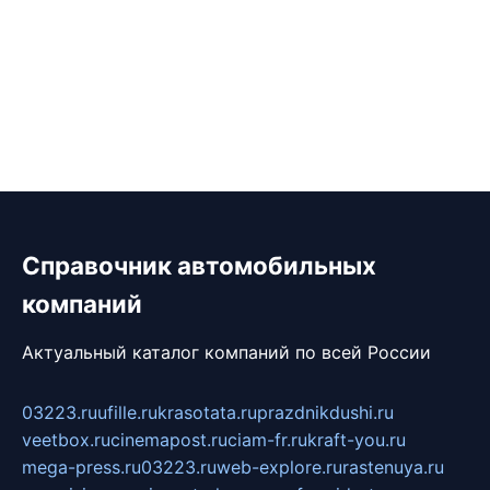
Справочник автомобильных
компаний
Актуальный каталог компаний по всей России
03223.ru
ufille.ru
krasotata.ru
prazdnikdushi.ru
veetbox.ru
cinemapost.ru
ciam-fr.ru
kraft-you.ru
mega-press.ru
03223.ru
web-explore.ru
rastenuya.ru