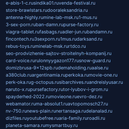
e-abis-1-c.ru
sindika01.ru
venda-festival.ru
store-brawlstars.ru
dooraleksandria.ru
antenna-highly.ru
mine-lab-msk.ru
1-mus.ru
3-sex-porn.ru
ban-damn.ru
purse-factory.ru
viagra-tablet.ru
fasbags.ru
adler-jun.ru
bandamn.ru
fincontech.ru
3sexporn.ru
1mus.ru
darksand.ru
rebus-toys.ru
minelab-msk.ru
rtdco.ru
seo-prodvizhenie-sajtov-stroitelnyh-kompanij.ru
card-voice.ru
rulonnyygazon177.ru
snow-guard.ru
domizbrusa-9x12spb.ru
demaholding.ru
aalse.ru
a380club.ru
argentinamia.ru
perkoka.ru
movie-one.ru
perk-oka.ru
g-octopus.ru
sibarchives.ru
andreislyusar.ru
naruto-x.ru
pursefactory.ru
tor-lyubov-i-grom.ru
spayderhed-2022.ru
movieone.ru
evro-dez.ru
webamator.ru
ma-absolut1.ru
avtopomosch27.ru
nv-750.ru
news-plain.ru
nertansaga.ru
delanalad.ru
dizfiles.ru
youtubefree.ru
aria-family.ru
roadli.ru
planeta-samara.ru
mysmartbuy.ru