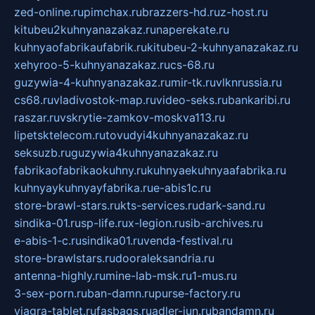
zed-online.ru
pimchax.ru
brazzers-hd.ru
z-host.ru
kitubeu2kuhnyanazakaz.ru
naperekate.ru
kuhnyaofabrikaufabrik.ru
kitubeu-2-kuhnyanazakaz.ru
xehyroo-5-kuhnyanazakaz.ru
cs-68.ru
guzywia-4-kuhnyanazakaz.ru
mir-tk.ru
vlknrussia.ru
cs68.ru
vladivostok-map.ru
video-seks.ru
bankaribi.ru
raszar.ru
vskrytie-zamkov-moskva113.ru
lipetsktelecom.ru
tovudyi4kuhnyanazakaz.ru
seksuzb.ru
guzywia4kuhnyanazakaz.ru
fabrikaofabrikaokuhny.ru
kuhnyaekuhnyaafabrika.ru
kuhnyaykuhnyayfabrika.ru
e-abis1c.ru
store-brawl-stars.ru
kts-services.ru
dark-sand.ru
sindika-01.ru
sp-life.ru
x-legion.ru
sib-archives.ru
e-abis-1-c.ru
sindika01.ru
venda-festival.ru
store-brawlstars.ru
dooraleksandria.ru
antenna-highly.ru
mine-lab-msk.ru
1-mus.ru
3-sex-porn.ru
ban-damn.ru
purse-factory.ru
viagra-tablet.ru
fasbags.ru
adler-jun.ru
bandamn.ru