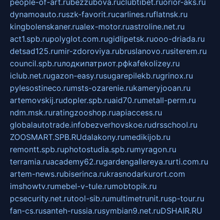
people-of-art.ru
bezzubova.ru
clubtibet.ru
orior-aks.ru
dynamoauto.ru
szk-favorit.ru
carlines.ru
flatnsk.ru
kingbolenskaner.ru
alex-motor.ru
astroline.net.ru
act1.spb.ru
polyglot.com.ru
gidlipetsk.ru
ooo-driada.ru
detsad125.ru
mir-zdoroviya.ru
bruslanovo.ru
siterem.ru
council.spb.ru
лодкипатриот.рф
kafekolizey.ru
iclub.net.ru
gazon-easy.ru
sugarepilekb.ru
grinox.ru
pylesostineco.ru
msts-ozarenie.ru
kameryjooan.ru
artemovskij.ru
dopler.spb.ru
aid70.ru
metall-perm.ru
ndm.msk.ru
ratingzooshop.ru
apiaccess.ru
globalautotrade.info
bezverhovskoe.ru
drsschool.ru
ZOOSMART.SPB.RU
dalakony.ru
medikijob.ru
remontt.spb.ru
photostudia.spb.ru
myragon.ru
terramia.ru
academy62.ru
gardengallereya.ru
rti.com.ru
artem-news.ru
biserinca.ru
krasnodarkurort.com
imshowtv.ru
mebel-v-tule.ru
mobtopik.ru
pcsecurity.net.ru
tool-sib.ru
multimetrunit.ru
sp-tour.ru
fan-cs.ru
santeh-russia.ru
symbian9.net.ru
DSHAIR.RU