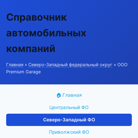
Справочник
автомобильных
компаний
Главная
»
Северо-Западный федеральный округ
» ООО
Premium Garage
🏠 Главная
Центральный ФО
Северо-Западный ФО
Приволжский ФО