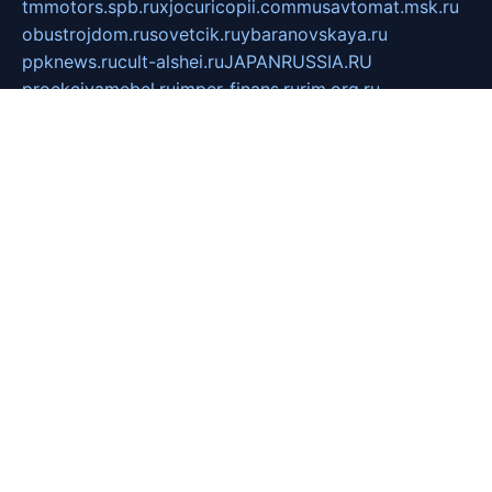
tmmotors.spb.ru
xjocuricopii.com
musavtomat.msk.ru
obustrojdom.ru
sovetcik.ru
ybaranovskaya.ru
ppknews.ru
cult-alshei.ru
JAPANRUSSIA.RU
proekciyamebel.ru
imper-finans.ru
rim.org.ru
glamourai.ru
brassminus.ru
zabor-pro.ru
ftn.pp.ru
dorogoe58.ru
laimengpacker.ru
kuzova-zapchasti.ru
sageerp.ru
taxodrom.ru
dsrazvitie.ru
hardcity.net.ru
ratinghomegames.ru
topservice25.ru
gubernyan.ru
gtglasslined.ru
ii4.ru
tssport.spb.ru
andorra24.com
blackwallstreet.ru
oboimos.ru
optim-doors.com.ru
ikuch.ru
nycr.org.ru
npa21.ru
vremya-ch.spb.ru
desert000.ru
ivtorgi.ru
ifiori.ru
catalog-statei.ru
dcv.org.ru
spetsmaster174.ru
ipkameryhiseeu.ru
dum26.ru
ruspol.spb.ru
fr-opendp.ru
kam-solnyshko.ru
cheyenne-arapaho.ru
sevzapmetal.spb.ru
ted-lapidus.spb.ru
parasite-eliminator.ru
sigma-complete.ru
modernworld.ru
dama-moda.ru
eholot-group.ru
sk-nvkz.ru
DRONGOLD.RU