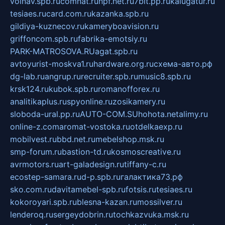
volnav.spb.ru
comnat.ru
npf.net.ru
7bit.pp.ru
kalugatur.ru
tesiaes.ru
card.com.ru
kazanka.spb.ru
gildiya-kuznecov.ru
kameryboavision.ru
griffoncom.spb.ru
fabrika-emotsiy.ru
PARK-MATROSOVA.RU
agat.spb.ru
avtoyurist-moskva1.ru
hardware.org.ru
схема-авто.рф
dg-lab.ru
angrup.ru
recruiter.spb.ru
music8.spb.ru
krsk124.ru
kubok.spb.ru
romanofforex.ru
analitikaplus.ru
spyonline.ru
zosikamery.ru
sloboda-ural.pp.ru
AUTO-COM.SU
hohota.net
alimy.ru
online-z.com
aromat-vostoka.ru
otdelkaexp.ru
mobilvest.ru
bbd.net.ru
mebelshop.msk.ru
smp-forum.ru
bastion-td.ru
kosmoscreative.ru
avrmotors.ru
art-galadesign.ru
tiffany-c.ru
ecostep-samara.ru
d-p.spb.ru
галактика73.рф
sko.com.ru
davitamebel-spb.ru
fotsis.ru
tesiaes.ru
kokoroyari.spb.ru
blesna-kazan.ru
mossilver.ru
lenderoq.ru
sergeydobrin.ru
tochkazvuka.msk.ru