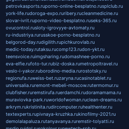
petrovkasports.ru
porno-online-besplatno.ru
splclub.ru
york-life.ru
doroga-expo.ru
ribery.ru
cleanmedicine.ru
slovar-ivrit.ru
porno-video-besplatno.ru
seks-365.ru
ovucontrol.ru
sloty-igrovyye-avtomaty.ru
ru-industriya.ru
russkoe-porno-besplatno.ru
belgorod-day.ru
digilith.ru
pichkurovlab.ru
medic-today.ru
taksu.ru
comp123.ru
don-ykt.ru
teensvoice.ru
imgsharing.ru
domashnee-porno.ru
eva-elfie.ru
foto-tur.ru
biz-doska.ru
metropoltravel.ru
veslo-i-yakor.ru
borodino-media.ru
rostotsky.ru
regionufa.ru
weiss-bet.ru
zaryna.ru
casinotablet.ru
universalia.ru
remont-mebeli-moscow.ru
termomur.ru
clubfisher.ru
remstirufa.ru
erdamchi.ru
doramamama.ru
muraviovka-park.ru
worldofwoman.ru
clean-dreams.ru
arkrym.ru
kristinita.ru
dircomputer.ru
healthenter.ru
textexperts.ru
pivnaya-kruzhka.ru
kinofilmy-2021.ru
demolalapaluza.ru
tanyavanya.ru
remstir-tolyatti.ru
msdip.ru
jdol.ru
sokolovr.ru
newtech-spb.ru