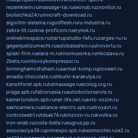
rezemkleim.ru
massage-tai.ru
seonub.ru
zvonitut.ru
biolisichka24.ru
mncraft-download.ru
algoritm-sistema.ru
godflesh.ru
ru-industria.ru
zebra-tlt.ru
okna-proficom.ru
erynok.ru
onlinekinospace.ru
startupstudio-fefu.ru
zarges-ru.ru
gegenjustizunrecht.ru
autobalashov.ru
utrovortu.ru
spiski-firm.ru
elara-m.ru
kinomusorka.ru
mkcslava.ru
2bets.ru
vintovoykompressor.ru
birminghamvsfulham.ru
sarmat-komp.ru
pioneeri.ru
amadis-chocolate.ru
shkurki-karakulya.ru
kanotiforet.spb.ru
tutmassage.ru
ecolog.org.ru
praga.spb.ru
falcorussia.ru
autodoctorservis.ru
kamertondom.spb.ru
net-life.net.ru
avto-vozim.ru
sakhcamera.ru
alliance-electro.spb.ru
stroyavt.ru
controlweb1.ru
tdsak74.ru
kinzozo-ru.ru
kvotka.ru
iron-snab.ru
costa-bella.ru
eugrus.pp.ru
associaciya39.ru
primexpo.spb.ru
bezmorchin.ru
ia2.ru
cpt21.ru
ispecspb.ru
regahost.ru
kolosok-elita.ru