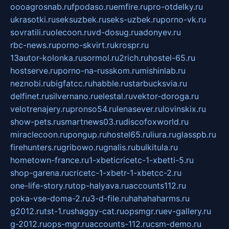
oooagrosnab.ru
fpodaso.ru
emfire.ru
pro-otdelky.ru
ukrasotki.ru
seksuzbek.ru
seks-uzbek.ru
porno-vk.ru
sovratili.ru
olecoon.ru
vd-dosug.ru
adonyev.ru
rbc-news.ru
porno-skvirt.ru
krospr.ru
13autor-kolonka.ru
sormol.ru
2rich.ru
hostel-65.ru
hostserve.ru
porno-na-russkom.ru
mishinlab.ru
neznobi.ru
bigfatcc.ru
habble.ru
starbucksvia.ru
delfinet.ru
silvernano.ru
elestal.ru
vektor-doroga.ru
velotrenajery.ru
pronso54.ru
lenasever.ru
lovinskix.ru
show-pets.ru
smartnews03.ru
discofoxworld.ru
miraclecoon.ru
pongup.ru
hostel65.ru
liura.ru
glasspb.ru
firehunters.ru
gribowo.ru
gnalis.ru
bulkitula.ru
hometown-france.ru
1-xbeticricetc-1-xbetti-5.ru
shop-garena.ru
cricetc-1-xbetr-1-xbetcc-2.ru
one-life-story.ru
top-halyava.ru
accounts112.ru
poka-vse-doma-2.ru
3-d-file.ru
hahahaharms.ru
g2012.ru
tst-1.ru
shaggy-cat.ru
opsmgr.ru
ev-gallery.ru
g-2012.ru
ops-mgr.ru
accounts-112.ru
csm-demo.ru