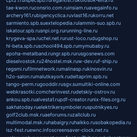
tae-kwon.ru
consrio.com.ru
insiam.ru
avegainfo.ru
archery161.ru
bigencyclica.ru
vlast16.ru
korru.net
sarmiento.spb.su
extelopedia.ru
lammin-suo.spb.ru
iskatour.spb.ru
snpi.org.ru
running-line.ru
krygeva-spa.ru
chel.net.ru
rust-loco.ru
dugshop.ru
hl-beta.spb.ru
school494.spb.ru
mymubaby.ru
epoha-metalband.ru
ngr.spb.ru
rusgosnews.com
dieselvostok.ru
24hostel.msk.ru
w-dev.ru
f-ship.ru
regsmi.ru
filmnetwork.ru
malinasp.ru
kinosvin.ru
h2o-salon.ru
malutkayork.ru
deltaprim.spb.ru
tango-perm.ru
gooddir.ru
sgv.su
multiki-online.com
webkrasotki.com
cherinvest.ru
detskiy-ostrov.ru
ankou.spb.ru
alvesta1.ru
pdf-creator.ru
nix-files.org.ru
sakhatoday.ru
elektrikersymboler.ru
sputnikyes.ru
golf2club.msk.ru
aeforums.ru
zallclub.ru
multimodal.msk.ru
habaigry.ru
haikko.ru
sobakopedia.ru
isz-fest.ru
ewnc.info
screensaver-clock.net.ru