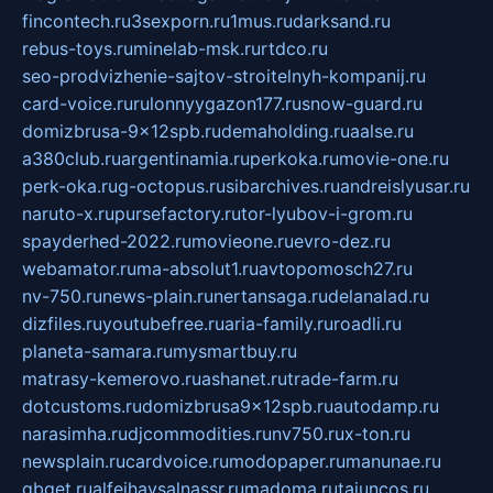
fincontech.ru
3sexporn.ru
1mus.ru
darksand.ru
rebus-toys.ru
minelab-msk.ru
rtdco.ru
seo-prodvizhenie-sajtov-stroitelnyh-kompanij.ru
card-voice.ru
rulonnyygazon177.ru
snow-guard.ru
domizbrusa-9x12spb.ru
demaholding.ru
aalse.ru
a380club.ru
argentinamia.ru
perkoka.ru
movie-one.ru
perk-oka.ru
g-octopus.ru
sibarchives.ru
andreislyusar.ru
naruto-x.ru
pursefactory.ru
tor-lyubov-i-grom.ru
spayderhed-2022.ru
movieone.ru
evro-dez.ru
webamator.ru
ma-absolut1.ru
avtopomosch27.ru
nv-750.ru
news-plain.ru
nertansaga.ru
delanalad.ru
dizfiles.ru
youtubefree.ru
aria-family.ru
roadli.ru
planeta-samara.ru
mysmartbuy.ru
matrasy-kemerovo.ru
ashanet.ru
trade-farm.ru
dotcustoms.ru
domizbrusa9x12spb.ru
autodamp.ru
narasimha.ru
djcommodities.ru
nv750.ru
x-ton.ru
newsplain.ru
cardvoice.ru
modopaper.ru
manunae.ru
gbget.ru
alfeihavsalnassr.ru
madoma.ru
tajuncos.ru