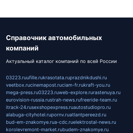
Справочник автомобильных
компаний
Актуальный каталог компаний по всей России
03223.ru
ufille.ru
krasotata.ru
prazdnikdushi.ru
veetbox.ru
cinemapost.ru
ciam-fr.ru
kraft-you.ru
mega-press.ru
03223.ru
web-explore.ru
rastenuya.ru
eurovision-russia.ru
strah-news.ru
freeride-team.ru
itrack-24.ru
sexshopexpress.ru
autostudiopro.ru
alabuga-cityhotel.ru
pornv.ru
atlantpereezd.ru
bud-em-znakomye.ru
a-cdc.ru
elektrostal-news.ru
korolevremont-market.ru
budem-znakomye.ru