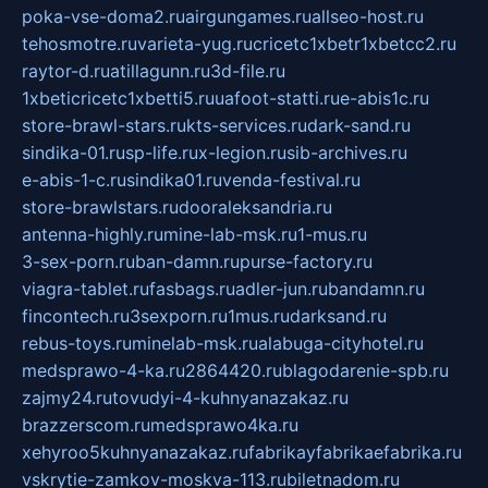
poka-vse-doma2.ru
airgungames.ru
allseo-host.ru
tehosmotre.ru
varieta-yug.ru
cricetc1xbetr1xbetcc2.ru
raytor-d.ru
atillagunn.ru
3d-file.ru
1xbeticricetc1xbetti5.ru
uafoot-statti.ru
e-abis1c.ru
store-brawl-stars.ru
kts-services.ru
dark-sand.ru
sindika-01.ru
sp-life.ru
x-legion.ru
sib-archives.ru
e-abis-1-c.ru
sindika01.ru
venda-festival.ru
store-brawlstars.ru
dooraleksandria.ru
antenna-highly.ru
mine-lab-msk.ru
1-mus.ru
3-sex-porn.ru
ban-damn.ru
purse-factory.ru
viagra-tablet.ru
fasbags.ru
adler-jun.ru
bandamn.ru
fincontech.ru
3sexporn.ru
1mus.ru
darksand.ru
rebus-toys.ru
minelab-msk.ru
alabuga-cityhotel.ru
medsprawo-4-ka.ru
2864420.ru
blagodarenie-spb.ru
zajmy24.ru
tovudyi-4-kuhnyanazakaz.ru
brazzerscom.ru
medsprawo4ka.ru
xehyroo5kuhnyanazakaz.ru
fabrikayfabrikaefabrika.ru
vskrytie-zamkov-moskva-113.ru
biletnadom.ru