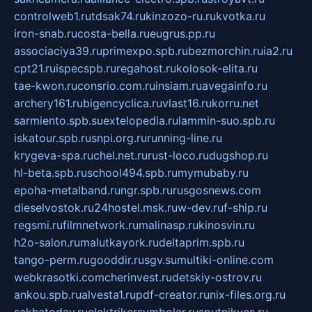
controlweb1.ru
tdsak74.ru
kinzozo-ru.ru
kvotka.ru
iron-snab.ru
costa-bella.ru
eugrus.pp.ru
associaciya39.ru
primexpo.spb.ru
bezmorchin.ru
ia2.ru
cpt21.ru
ispecspb.ru
regahost.ru
kolosok-elita.ru
tae-kwon.ru
consrio.com.ru
insiam.ru
avegainfo.ru
archery161.ru
bigencyclica.ru
vlast16.ru
korru.net
sarmiento.spb.su
extelopedia.ru
lammin-suo.spb.ru
iskatour.spb.ru
snpi.org.ru
running-line.ru
krygeva-spa.ru
chel.net.ru
rust-loco.ru
dugshop.ru
hl-beta.spb.ru
school494.spb.ru
mymubaby.ru
epoha-metalband.ru
ngr.spb.ru
rusgosnews.com
dieselvostok.ru
24hostel.msk.ru
w-dev.ru
f-ship.ru
regsmi.ru
filmnetwork.ru
malinasp.ru
kinosvin.ru
h2o-salon.ru
malutkayork.ru
deltaprim.spb.ru
tango-perm.ru
gooddir.ru
sgv.su
multiki-online.com
webkrasotki.com
cherinvest.ru
detskiy-ostrov.ru
ankou.spb.ru
alvesta1.ru
pdf-creator.ru
nix-files.org.ru