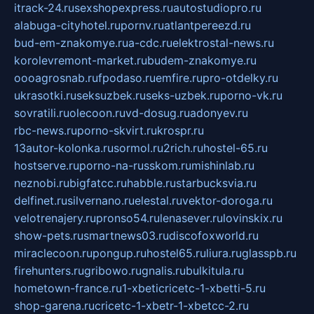
itrack-24.ru
sexshopexpress.ru
autostudiopro.ru
alabuga-cityhotel.ru
pornv.ru
atlantpereezd.ru
bud-em-znakomye.ru
a-cdc.ru
elektrostal-news.ru
korolevremont-market.ru
budem-znakomye.ru
oooagrosnab.ru
fpodaso.ru
emfire.ru
pro-otdelky.ru
ukrasotki.ru
seksuzbek.ru
seks-uzbek.ru
porno-vk.ru
sovratili.ru
olecoon.ru
vd-dosug.ru
adonyev.ru
rbc-news.ru
porno-skvirt.ru
krospr.ru
13autor-kolonka.ru
sormol.ru
2rich.ru
hostel-65.ru
hostserve.ru
porno-na-russkom.ru
mishinlab.ru
neznobi.ru
bigfatcc.ru
habble.ru
starbucksvia.ru
delfinet.ru
silvernano.ru
elestal.ru
vektor-doroga.ru
velotrenajery.ru
pronso54.ru
lenasever.ru
lovinskix.ru
show-pets.ru
smartnews03.ru
discofoxworld.ru
miraclecoon.ru
pongup.ru
hostel65.ru
liura.ru
glasspb.ru
firehunters.ru
gribowo.ru
gnalis.ru
bulkitula.ru
hometown-france.ru
1-xbeticricetc-1-xbetti-5.ru
shop-garena.ru
cricetc-1-xbetr-1-xbetcc-2.ru