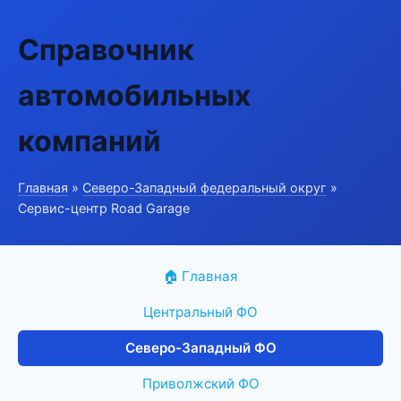
Справочник
автомобильных
компаний
Главная
»
Северо-Западный федеральный округ
»
Сервис-центр Road Garage
🏠 Главная
Центральный ФО
Северо-Западный ФО
Приволжский ФО