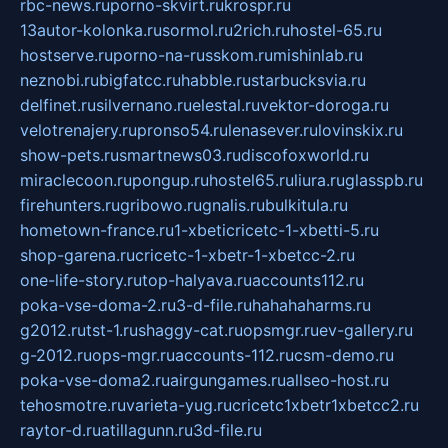
rbc-news.ru
porno-skvirt.ru
krospr.ru
13autor-kolonka.ru
sormol.ru
2rich.ru
hostel-65.ru
hostserve.ru
porno-na-russkom.ru
mishinlab.ru
neznobi.ru
bigfatcc.ru
habble.ru
starbucksvia.ru
delfinet.ru
silvernano.ru
elestal.ru
vektor-doroga.ru
velotrenajery.ru
pronso54.ru
lenasever.ru
lovinskix.ru
show-pets.ru
smartnews03.ru
discofoxworld.ru
miraclecoon.ru
pongup.ru
hostel65.ru
liura.ru
glasspb.ru
firehunters.ru
gribowo.ru
gnalis.ru
bulkitula.ru
hometown-france.ru
1-xbeticricetc-1-xbetti-5.ru
shop-garena.ru
cricetc-1-xbetr-1-xbetcc-2.ru
one-life-story.ru
top-halyava.ru
accounts112.ru
poka-vse-doma-2.ru
3-d-file.ru
hahahaharms.ru
g2012.ru
tst-1.ru
shaggy-cat.ru
opsmgr.ru
ev-gallery.ru
g-2012.ru
ops-mgr.ru
accounts-112.ru
csm-demo.ru
poka-vse-doma2.ru
airgungames.ru
allseo-host.ru
tehosmotre.ru
varieta-yug.ru
cricetc1xbetr1xbetcc2.ru
raytor-d.ru
atillagunn.ru
3d-file.ru