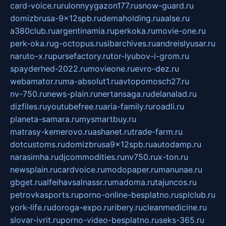
card-voice.ru
rulonnyygazon177.ru
snow-guard.ru
domizbrusa-9x12spb.ru
demaholding.ru
aalse.ru
a380club.ru
argentinamia.ru
perkoka.ru
movie-one.ru
perk-oka.ru
g-octopus.ru
sibarchives.ru
andreislyusar.ru
naruto-x.ru
pursefactory.ru
tor-lyubov-i-grom.ru
spayderhed-2022.ru
movieone.ru
evro-dez.ru
webamator.ru
ma-absolut1.ru
avtopomosch27.ru
nv-750.ru
news-plain.ru
nertansaga.ru
delanalad.ru
dizfiles.ru
youtubefree.ru
aria-family.ru
roadli.ru
planeta-samara.ru
mysmartbuy.ru
matrasy-kemerovo.ru
ashanet.ru
trade-farm.ru
dotcustoms.ru
domizbrusa9x12spb.ru
autodamp.ru
narasimha.ru
djcommodities.ru
nv750.ru
x-ton.ru
newsplain.ru
cardvoice.ru
modopaper.ru
manunae.ru
gbget.ru
alfeihavsalnassr.ru
madoma.ru
tajuncos.ru
petrovkasports.ru
porno-online-besplatno.ru
splclub.ru
york-life.ru
doroga-expo.ru
ribery.ru
cleanmedicine.ru
slovar-ivrit.ru
porno-video-besplatno.ru
seks-365.ru