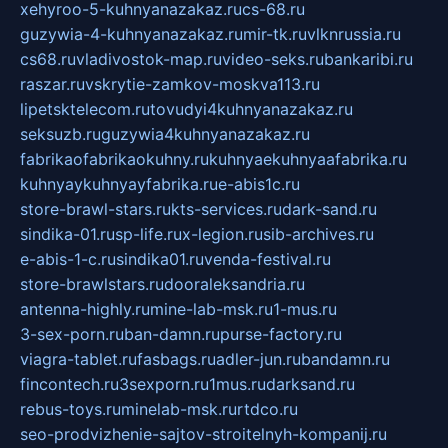
xehyroo-5-kuhnyanazakaz.ru
cs-68.ru
guzywia-4-kuhnyanazakaz.ru
mir-tk.ru
vlknrussia.ru
cs68.ru
vladivostok-map.ru
video-seks.ru
bankaribi.ru
raszar.ru
vskrytie-zamkov-moskva113.ru
lipetsktelecom.ru
tovudyi4kuhnyanazakaz.ru
seksuzb.ru
guzywia4kuhnyanazakaz.ru
fabrikaofabrikaokuhny.ru
kuhnyaekuhnyaafabrika.ru
kuhnyaykuhnyayfabrika.ru
e-abis1c.ru
store-brawl-stars.ru
kts-services.ru
dark-sand.ru
sindika-01.ru
sp-life.ru
x-legion.ru
sib-archives.ru
e-abis-1-c.ru
sindika01.ru
venda-festival.ru
store-brawlstars.ru
dooraleksandria.ru
antenna-highly.ru
mine-lab-msk.ru
1-mus.ru
3-sex-porn.ru
ban-damn.ru
purse-factory.ru
viagra-tablet.ru
fasbags.ru
adler-jun.ru
bandamn.ru
fincontech.ru
3sexporn.ru
1mus.ru
darksand.ru
rebus-toys.ru
minelab-msk.ru
rtdco.ru
seo-prodvizhenie-sajtov-stroitelnyh-kompanij.ru