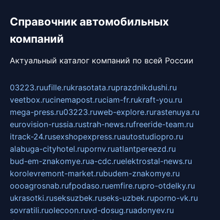
Справочник автомобильных
компаний
Актуальный каталог компаний по всей России
03223.ru
ufille.ru
krasotata.ru
prazdnikdushi.ru
veetbox.ru
cinemapost.ru
ciam-fr.ru
kraft-you.ru
mega-press.ru
03223.ru
web-explore.ru
rastenuya.ru
eurovision-russia.ru
strah-news.ru
freeride-team.ru
itrack-24.ru
sexshopexpress.ru
autostudiopro.ru
alabuga-cityhotel.ru
pornv.ru
atlantpereezd.ru
bud-em-znakomye.ru
a-cdc.ru
elektrostal-news.ru
korolevremont-market.ru
budem-znakomye.ru
oooagrosnab.ru
fpodaso.ru
emfire.ru
pro-otdelky.ru
ukrasotki.ru
seksuzbek.ru
seks-uzbek.ru
porno-vk.ru
sovratili.ru
olecoon.ru
vd-dosug.ru
adonyev.ru