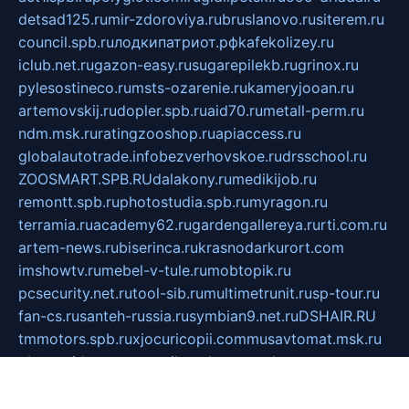
detsad125.ru
mir-zdoroviya.ru
bruslanovo.ru
siterem.ru
council.spb.ru
лодкипатриот.рф
kafekolizey.ru
iclub.net.ru
gazon-easy.ru
sugarepilekb.ru
grinox.ru
pylesostineco.ru
msts-ozarenie.ru
kameryjooan.ru
artemovskij.ru
dopler.spb.ru
aid70.ru
metall-perm.ru
ndm.msk.ru
ratingzooshop.ru
apiaccess.ru
globalautotrade.info
bezverhovskoe.ru
drsschool.ru
ZOOSMART.SPB.RU
dalakony.ru
medikijob.ru
remontt.spb.ru
photostudia.spb.ru
myragon.ru
terramia.ru
academy62.ru
gardengallereya.ru
rti.com.ru
artem-news.ru
biserinca.ru
krasnodarkurort.com
imshowtv.ru
mebel-v-tule.ru
mobtopik.ru
pcsecurity.net.ru
tool-sib.ru
multimetrunit.ru
sp-tour.ru
fan-cs.ru
santeh-russia.ru
symbian9.net.ru
DSHAIR.RU
tmmotors.spb.ru
xjocuricopii.com
musavtomat.msk.ru
obustrojdom.ru
sovetcik.ru
ybaranovskaya.ru
ppknews.ru
cult-alshei.ru
JAPANRUSSIA.RU
proekciyamebel.ru
imper-finans.ru
rim.org.ru