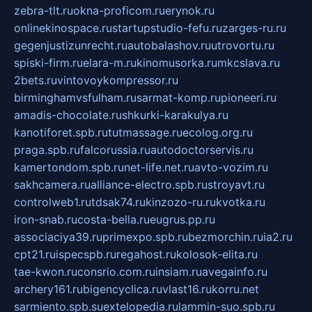
zebra-tlt.ru
okna-proficom.ru
erynok.ru
onlinekinospace.ru
startupstudio-fefu.ru
zarges-ru.ru
gegenjustizunrecht.ru
autobalashov.ru
utrovortu.ru
spiski-firm.ru
elara-m.ru
kinomusorka.ru
mkcslava.ru
2bets.ru
vintovoykompressor.ru
birminghamvsfulham.ru
sarmat-komp.ru
pioneeri.ru
amadis-chocolate.ru
shkurki-karakulya.ru
kanotiforet.spb.ru
tutmassage.ru
ecolog.org.ru
praga.spb.ru
falcorussia.ru
autodoctorservis.ru
kamertondom.spb.ru
net-life.net.ru
avto-vozim.ru
sakhcamera.ru
alliance-electro.spb.ru
stroyavt.ru
controlweb1.ru
tdsak74.ru
kinzozo-ru.ru
kvotka.ru
iron-snab.ru
costa-bella.ru
eugrus.pp.ru
associaciya39.ru
primexpo.spb.ru
bezmorchin.ru
ia2.ru
cpt21.ru
ispecspb.ru
regahost.ru
kolosok-elita.ru
tae-kwon.ru
consrio.com.ru
insiam.ru
avegainfo.ru
archery161.ru
bigencyclica.ru
vlast16.ru
korru.net
sarmiento.spb.su
extelopedia.ru
lammin-suo.spb.ru