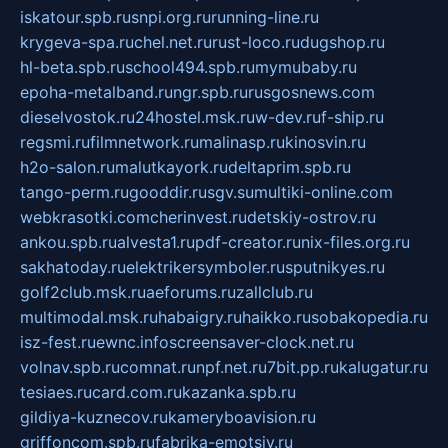
iskatour.spb.ru
snpi.org.ru
running-line.ru
krygeva-spa.ru
chel.net.ru
rust-loco.ru
dugshop.ru
hl-beta.spb.ru
school494.spb.ru
mymubaby.ru
epoha-metalband.ru
ngr.spb.ru
rusgosnews.com
dieselvostok.ru
24hostel.msk.ru
w-dev.ru
f-ship.ru
regsmi.ru
filmnetwork.ru
malinasp.ru
kinosvin.ru
h2o-salon.ru
malutkayork.ru
deltaprim.spb.ru
tango-perm.ru
gooddir.ru
sgv.su
multiki-online.com
webkrasotki.com
cherinvest.ru
detskiy-ostrov.ru
ankou.spb.ru
alvesta1.ru
pdf-creator.ru
nix-files.org.ru
sakhatoday.ru
elektrikersymboler.ru
sputnikyes.ru
golf2club.msk.ru
aeforums.ru
zallclub.ru
multimodal.msk.ru
habaigry.ru
haikko.ru
sobakopedia.ru
isz-fest.ru
ewnc.info
screensaver-clock.net.ru
volnav.spb.ru
comnat.ru
npf.net.ru
7bit.pp.ru
kalugatur.ru
tesiaes.ru
card.com.ru
kazanka.spb.ru
gildiya-kuznecov.ru
kameryboavision.ru
griffoncom.spb.ru
fabrika-emotsiy.ru