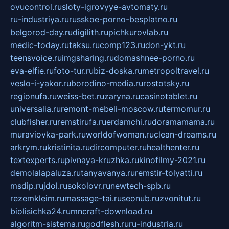
ovucontrol.ru
sloty-igrovyye-avtomaty.ru
ru-industriya.ru
russkoe-porno-besplatno.ru
belgorod-day.ru
digilith.ru
pichkurovlab.ru
medic-today.ru
taksu.ru
comp123.ru
don-ykt.ru
teensvoice.ru
imgsharing.ru
domashnee-porno.ru
eva-elfie.ru
foto-tur.ru
biz-doska.ru
metropoltravel.ru
veslo-i-yakor.ru
borodino-media.ru
rostotsky.ru
regionufa.ru
weiss-bet.ru
zaryna.ru
casinotablet.ru
universalia.ru
remont-mebeli-moscow.ru
termomur.ru
clubfisher.ru
remstirufa.ru
erdamchi.ru
doramamama.ru
muraviovka-park.ru
worldofwoman.ru
clean-dreams.ru
arkrym.ru
kristinita.ru
dircomputer.ru
healthenter.ru
textexperts.ru
pivnaya-kruzhka.ru
kinofilmy-2021.ru
demolalapaluza.ru
tanyavanya.ru
remstir-tolyatti.ru
msdip.ru
jdol.ru
sokolovr.ru
newtech-spb.ru
rezemkleim.ru
massage-tai.ru
seonub.ru
zvonitut.ru
biolisichka24.ru
mncraft-download.ru
algoritm-sistema.ru
godflesh.ru
ru-industria.ru