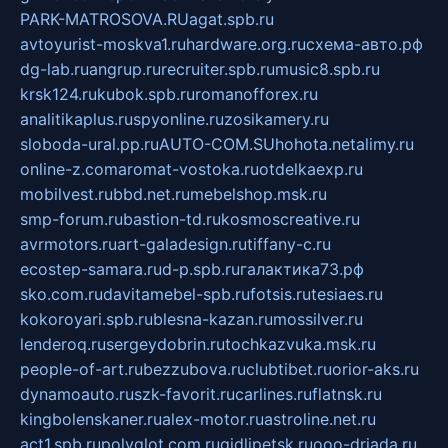
PARK-MATROSOVA.RU
agat.spb.ru
avtoyurist-moskva1.ru
hardware.org.ru
схема-авто.рф
dg-lab.ru
angrup.ru
recruiter.spb.ru
music8.spb.ru
krsk124.ru
kubok.spb.ru
romanofforex.ru
analitikaplus.ru
spyonline.ru
zosikamery.ru
sloboda-ural.pp.ru
AUTO-COM.SU
hohota.net
alimy.ru
online-z.com
aromat-vostoka.ru
otdelkaexp.ru
mobilvest.ru
bbd.net.ru
mebelshop.msk.ru
smp-forum.ru
bastion-td.ru
kosmoscreative.ru
avrmotors.ru
art-galadesign.ru
tiffany-c.ru
ecostep-samara.ru
d-p.spb.ru
галактика73.рф
sko.com.ru
davitamebel-spb.ru
fotsis.ru
tesiaes.ru
kokoroyari.spb.ru
blesna-kazan.ru
mossilver.ru
lenderoq.ru
sergeydobrin.ru
tochkazvuka.msk.ru
people-of-art.ru
bezzubova.ru
clubtibet.ru
orior-aks.ru
dynamoauto.ru
szk-favorit.ru
carlines.ru
flatnsk.ru
kingbolenskaner.ru
alex-motor.ru
astroline.net.ru
act1.spb.ru
polyglot.com.ru
gidlipetsk.ru
ooo-driada.ru