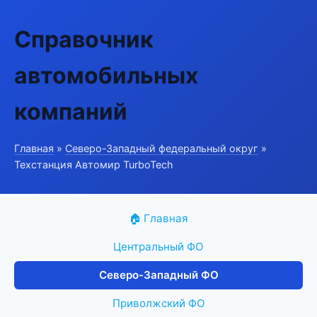
Справочник
автомобильных
компаний
Главная
»
Северо-Западный федеральный округ
»
Техстанция Автомир TurboTech
🏠 Главная
Центральный ФО
Северо-Западный ФО
Приволжский ФО