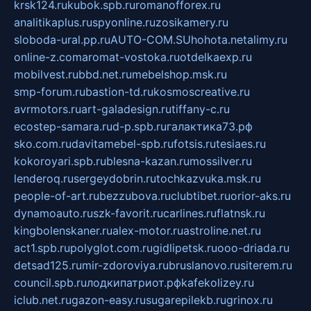
krsk124.ru
kubok.spb.ru
romanofforex.ru
analitikaplus.ru
spyonline.ru
zosikamery.ru
sloboda-ural.pp.ru
AUTO-COM.SU
hohota.net
alimy.ru
online-z.com
aromat-vostoka.ru
otdelkaexp.ru
mobilvest.ru
bbd.net.ru
mebelshop.msk.ru
smp-forum.ru
bastion-td.ru
kosmoscreative.ru
avrmotors.ru
art-galadesign.ru
tiffany-c.ru
ecostep-samara.ru
d-p.spb.ru
галактика73.рф
sko.com.ru
davitamebel-spb.ru
fotsis.ru
tesiaes.ru
kokoroyari.spb.ru
blesna-kazan.ru
mossilver.ru
lenderoq.ru
sergeydobrin.ru
tochkazvuka.msk.ru
people-of-art.ru
bezzubova.ru
clubtibet.ru
orior-aks.ru
dynamoauto.ru
szk-favorit.ru
carlines.ru
flatnsk.ru
kingbolenskaner.ru
alex-motor.ru
astroline.net.ru
act1.spb.ru
polyglot.com.ru
gidlipetsk.ru
ooo-driada.ru
detsad125.ru
mir-zdoroviya.ru
bruslanovo.ru
siterem.ru
council.spb.ru
лодкипатриот.рф
kafekolizey.ru
iclub.net.ru
gazon-easy.ru
sugarepilekb.ru
grinox.ru