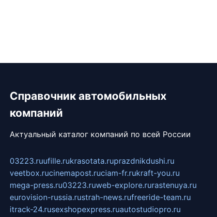
Справочник автомобильных
компаний
Актуальный каталог компаний по всей России
03223.ru
ufille.ru
krasotata.ru
prazdnikdushi.ru
veetbox.ru
cinemapost.ru
ciam-fr.ru
kraft-you.ru
mega-press.ru
03223.ru
web-explore.ru
rastenuya.ru
eurovision-russia.ru
strah-news.ru
freeride-team.ru
itrack-24.ru
sexshopexpress.ru
autostudiopro.ru