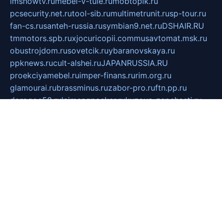
imshowtv.ru
mebel-v-tule.ru
mobtopik.ru
pcsecurity.net.ru
tool-sib.ru
multimetrunit.ru
sp-tour.ru
fan-cs.ru
santeh-russia.ru
symbian9.net.ru
DSHAIR.RU
tmmotors.spb.ru
xjocuricopii.com
musavtomat.msk.ru
obustrojdom.ru
sovetcik.ru
ybaranovskaya.ru
ppknews.ru
cult-alshei.ru
JAPANRUSSIA.RU
proekciyamebel.ru
imper-finans.ru
rim.org.ru
glamourai.ru
brassminus.ru
zabor-pro.ru
ftn.pp.ru
dorogoe58.ru
laimengpacker.ru
kuzova-zapchasti.ru
sageerp.ru
taxodrom.ru
dsrazvitie.ru
hardcity.net.ru
ratinghomegames.ru
topservice25.ru
gubernyan.ru
gtglasslined.ru
ii4.ru
tssport.spb.ru
andorra24.com
blackwallstreet.ru
oboimos.ru
optim-doors.com.ru
ikuch.ru
nycr.org.ru
npa21.ru
vremya-ch.spb.ru
desert000.ru
ivtorgi.ru
ifiori.ru
catalog-statei.ru
dcv.org.ru
spetsmaster174.ru
ipkameryhiseeu.ru
dum26.ru
ruspol.spb.ru
fr-opendp.ru
kam-solnyshko.ru
cheyenne-arapaho.ru
sevzapmetal.spb.ru