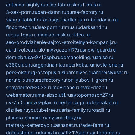
antenna-highly.ru
mine-lab-msk.ru
1-mus.ru
3-sex-porn.ru
ban-damn.ru
purse-factory.ru
viagra-tablet.ru
fasbags.ru
adler-jun.ru
bandamn.ru
fincontech.ru
3sexporn.ru
1mus.ru
darksand.ru
rebus-toys.ru
minelab-msk.ru
rtdco.ru
seo-prodvizhenie-sajtov-stroitelnyh-kompanij.ru
card-voice.ru
rulonnyygazon177.ru
snow-guard.ru
domizbrusa-9x12spb.ru
demaholding.ru
aalse.ru
a380club.ru
argentinamia.ru
perkoka.ru
movie-one.ru
perk-oka.ru
g-octopus.ru
sibarchives.ru
andreislyusar.ru
naruto-x.ru
pursefactory.ru
tor-lyubov-i-grom.ru
spayderhed-2022.ru
movieone.ru
evro-dez.ru
webamator.ru
ma-absolut1.ru
avtopomosch27.ru
nv-750.ru
news-plain.ru
nertansaga.ru
delanalad.ru
dizfiles.ru
youtubefree.ru
aria-family.ru
roadli.ru
planeta-samara.ru
mysmartbuy.ru
matrasy-kemerovo.ru
ashanet.ru
trade-farm.ru
dotcustoms.ru
domizbrusa9x12spb.ru
autodamp.ru