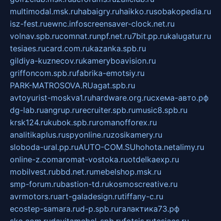
multimodal.msk.ru
habaigry.ru
haikko.ru
sobakopedia.ru
isz-fest.ru
ewnc.info
screensaver-clock.net.ru
volnav.spb.ru
comnat.ru
npf.net.ru
7bit.pp.ru
kalugatur.ru
tesiaes.ru
card.com.ru
kazanka.spb.ru
gildiya-kuznecov.ru
kameryboavision.ru
griffoncom.spb.ru
fabrika-emotsiy.ru
PARK-MATROSOVA.RU
agat.spb.ru
avtoyurist-moskva1.ru
hardware.org.ru
схема-авто.рф
dg-lab.ru
angrup.ru
recruiter.spb.ru
music8.spb.ru
krsk124.ru
kubok.spb.ru
romanofforex.ru
analitikaplus.ru
spyonline.ru
zosikamery.ru
sloboda-ural.pp.ru
AUTO-COM.SU
hohota.net
alimy.ru
online-z.com
aromat-vostoka.ru
otdelkaexp.ru
mobilvest.ru
bbd.net.ru
mebelshop.msk.ru
smp-forum.ru
bastion-td.ru
kosmoscreative.ru
avrmotors.ru
art-galadesign.ru
tiffany-c.ru
ecostep-samara.ru
d-p.spb.ru
галактика73.рф