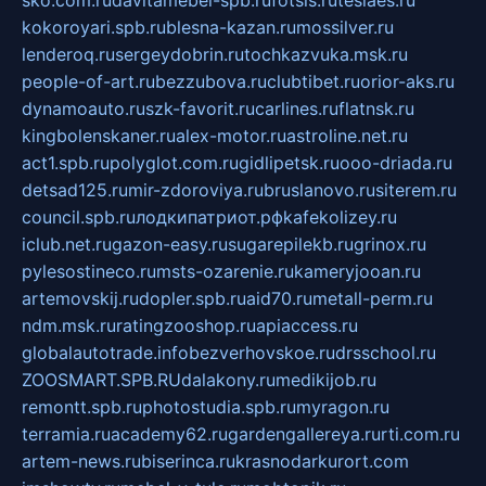
sko.com.ru
davitamebel-spb.ru
fotsis.ru
tesiaes.ru
kokoroyari.spb.ru
blesna-kazan.ru
mossilver.ru
lenderoq.ru
sergeydobrin.ru
tochkazvuka.msk.ru
people-of-art.ru
bezzubova.ru
clubtibet.ru
orior-aks.ru
dynamoauto.ru
szk-favorit.ru
carlines.ru
flatnsk.ru
kingbolenskaner.ru
alex-motor.ru
astroline.net.ru
act1.spb.ru
polyglot.com.ru
gidlipetsk.ru
ooo-driada.ru
detsad125.ru
mir-zdoroviya.ru
bruslanovo.ru
siterem.ru
council.spb.ru
лодкипатриот.рф
kafekolizey.ru
iclub.net.ru
gazon-easy.ru
sugarepilekb.ru
grinox.ru
pylesostineco.ru
msts-ozarenie.ru
kameryjooan.ru
artemovskij.ru
dopler.spb.ru
aid70.ru
metall-perm.ru
ndm.msk.ru
ratingzooshop.ru
apiaccess.ru
globalautotrade.info
bezverhovskoe.ru
drsschool.ru
ZOOSMART.SPB.RU
dalakony.ru
medikijob.ru
remontt.spb.ru
photostudia.spb.ru
myragon.ru
terramia.ru
academy62.ru
gardengallereya.ru
rti.com.ru
artem-news.ru
biserinca.ru
krasnodarkurort.com