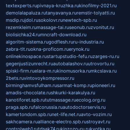
textexperts.ru
pivnaya-kruzhka.ru
kinofilmy-2021.ru
demolalapaluza.ru
tanyavanya.ru
remstir-tolyatti.ru
msdip.ru
jdol.ru
sokolovr.ru
newtech-spb.ru
rezemkleim.ru
massage-tai.ru
seonub.ru
zvonitut.ru
biolisichka24.ru
mncraft-download.ru
algoritm-sistema.ru
godflesh.ru
ru-industria.ru
zebra-tlt.ru
okna-proficom.ru
erynok.ru
onlinekinospace.ru
startupstudio-fefu.ru
zarges-ru.ru
gegenjustizunrecht.ru
autobalashov.ru
utrovortu.ru
spiski-firm.ru
elara-m.ru
kinomusorka.ru
mkcslava.ru
2bets.ru
vintovoykompressor.ru
birminghamvsfulham.ru
sarmat-komp.ru
pioneeri.ru
amadis-chocolate.ru
shkurki-karakulya.ru
kanotiforet.spb.ru
tutmassage.ru
ecolog.org.ru
praga.spb.ru
falcorussia.ru
autodoctorservis.ru
kamertondom.spb.ru
net-life.net.ru
avto-vozim.ru
sakhcamera.ru
alliance-electro.spb.ru
stroyavt.ru
controlweb1.ru
tdsak74.ru
kinzozo-ru.ru
kvotka.ru