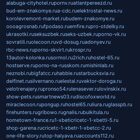
alabuga-cityhotel.ru
pornv.ru
atlantpereezd.ru
bud-em-znakomye.ru
a-cdc.ru
elektrostal-news.ru
korolevremont-market.ru
budem-znakomye.ru
oooagrosnab.ru
fpodaso.ru
emfire.ru
pro-otdelky.ru
ukrasotki.ru
seksuzbek.ru
seks-uzbek.ru
porno-vk.ru
sovratili.ru
olecoon.ru
vd-dosug.ru
adonyev.ru
rbc-news.ru
porno-skvirt.ru
krospr.ru
13autor-kolonka.ru
sormol.ru
2rich.ru
hostel-65.ru
hostserve.ru
porno-na-russkom.ru
mishinlab.ru
neznobi.ru
bigfatcc.ru
habble.ru
starbucksvia.ru
delfinet.ru
silvernano.ru
elestal.ru
vektor-doroga.ru
velotrenajery.ru
pronso54.ru
lenasever.ru
lovinskix.ru
show-pets.ru
smartnews03.ru
discofoxworld.ru
miraclecoon.ru
pongup.ru
hostel65.ru
liura.ru
glasspb.ru
firehunters.ru
gribowo.ru
gnalis.ru
bulkitula.ru
hometown-france.ru
1-xbeticricetc-1-xbetti-5.ru
shop-garena.ru
cricetc-1-xbetr-1-xbetcc-2.ru
one-life-story.ru
top-halyava.ru
accounts112.ru