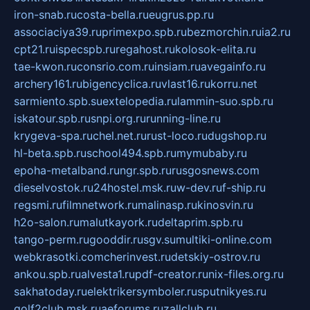
iron-snab.ru
costa-bella.ru
eugrus.pp.ru
associaciya39.ru
primexpo.spb.ru
bezmorchin.ru
ia2.ru
cpt21.ru
ispecspb.ru
regahost.ru
kolosok-elita.ru
tae-kwon.ru
consrio.com.ru
insiam.ru
avegainfo.ru
archery161.ru
bigencyclica.ru
vlast16.ru
korru.net
sarmiento.spb.su
extelopedia.ru
lammin-suo.spb.ru
iskatour.spb.ru
snpi.org.ru
running-line.ru
krygeva-spa.ru
chel.net.ru
rust-loco.ru
dugshop.ru
hl-beta.spb.ru
school494.spb.ru
mymubaby.ru
epoha-metalband.ru
ngr.spb.ru
rusgosnews.com
dieselvostok.ru
24hostel.msk.ru
w-dev.ru
f-ship.ru
regsmi.ru
filmnetwork.ru
malinasp.ru
kinosvin.ru
h2o-salon.ru
malutkayork.ru
deltaprim.spb.ru
tango-perm.ru
gooddir.ru
sgv.su
multiki-online.com
webkrasotki.com
cherinvest.ru
detskiy-ostrov.ru
ankou.spb.ru
alvesta1.ru
pdf-creator.ru
nix-files.org.ru
sakhatoday.ru
elektrikersymboler.ru
sputnikyes.ru
golf2club.msk.ru
aeforums.ru
zallclub.ru