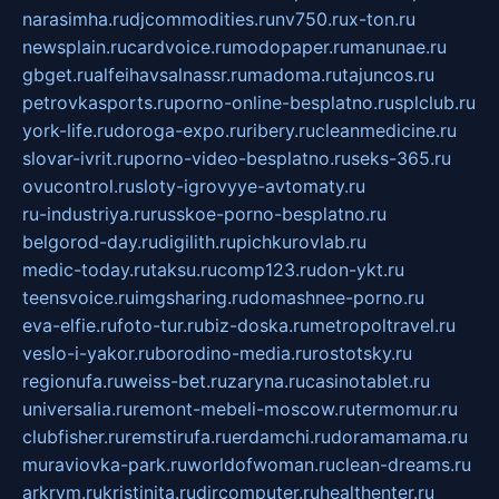
narasimha.ru
djcommodities.ru
nv750.ru
x-ton.ru
newsplain.ru
cardvoice.ru
modopaper.ru
manunae.ru
gbget.ru
alfeihavsalnassr.ru
madoma.ru
tajuncos.ru
petrovkasports.ru
porno-online-besplatno.ru
splclub.ru
york-life.ru
doroga-expo.ru
ribery.ru
cleanmedicine.ru
slovar-ivrit.ru
porno-video-besplatno.ru
seks-365.ru
ovucontrol.ru
sloty-igrovyye-avtomaty.ru
ru-industriya.ru
russkoe-porno-besplatno.ru
belgorod-day.ru
digilith.ru
pichkurovlab.ru
medic-today.ru
taksu.ru
comp123.ru
don-ykt.ru
teensvoice.ru
imgsharing.ru
domashnee-porno.ru
eva-elfie.ru
foto-tur.ru
biz-doska.ru
metropoltravel.ru
veslo-i-yakor.ru
borodino-media.ru
rostotsky.ru
regionufa.ru
weiss-bet.ru
zaryna.ru
casinotablet.ru
universalia.ru
remont-mebeli-moscow.ru
termomur.ru
clubfisher.ru
remstirufa.ru
erdamchi.ru
doramamama.ru
muraviovka-park.ru
worldofwoman.ru
clean-dreams.ru
arkrym.ru
kristinita.ru
dircomputer.ru
healthenter.ru