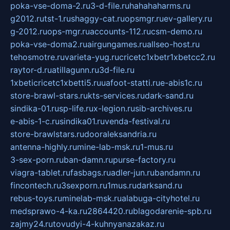
poka-vse-doma-2.ru
3-d-file.ru
hahahaharms.ru
g2012.ru
tst-1.ru
shaggy-cat.ru
opsmgr.ru
ev-gallery.ru
g-2012.ru
ops-mgr.ru
accounts-112.ru
csm-demo.ru
poka-vse-doma2.ru
airgungames.ru
allseo-host.ru
tehosmotre.ru
varieta-yug.ru
cricetc1xbetr1xbetcc2.ru
raytor-d.ru
atillagunn.ru
3d-file.ru
1xbeticricetc1xbetti5.ru
uafoot-statti.ru
e-abis1c.ru
store-brawl-stars.ru
kts-services.ru
dark-sand.ru
sindika-01.ru
sp-life.ru
x-legion.ru
sib-archives.ru
e-abis-1-c.ru
sindika01.ru
venda-festival.ru
store-brawlstars.ru
dooraleksandria.ru
antenna-highly.ru
mine-lab-msk.ru
1-mus.ru
3-sex-porn.ru
ban-damn.ru
purse-factory.ru
viagra-tablet.ru
fasbags.ru
adler-jun.ru
bandamn.ru
fincontech.ru
3sexporn.ru
1mus.ru
darksand.ru
rebus-toys.ru
minelab-msk.ru
alabuga-cityhotel.ru
medsprawo-4-ka.ru
2864420.ru
blagodarenie-spb.ru
zajmy24.ru
tovudyi-4-kuhnyanazakaz.ru