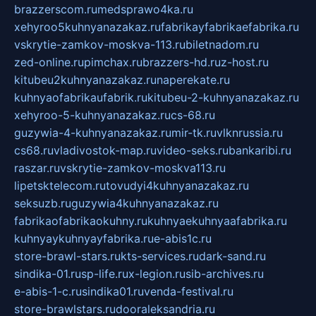
brazzerscom.ru
medsprawo4ka.ru
xehyroo5kuhnyanazakaz.ru
fabrikayfabrikaefabrika.ru
vskrytie-zamkov-moskva-113.ru
biletnadom.ru
zed-online.ru
pimchax.ru
brazzers-hd.ru
z-host.ru
kitubeu2kuhnyanazakaz.ru
naperekate.ru
kuhnyaofabrikaufabrik.ru
kitubeu-2-kuhnyanazakaz.ru
xehyroo-5-kuhnyanazakaz.ru
cs-68.ru
guzywia-4-kuhnyanazakaz.ru
mir-tk.ru
vlknrussia.ru
cs68.ru
vladivostok-map.ru
video-seks.ru
bankaribi.ru
raszar.ru
vskrytie-zamkov-moskva113.ru
lipetsktelecom.ru
tovudyi4kuhnyanazakaz.ru
seksuzb.ru
guzywia4kuhnyanazakaz.ru
fabrikaofabrikaokuhny.ru
kuhnyaekuhnyaafabrika.ru
kuhnyaykuhnyayfabrika.ru
e-abis1c.ru
store-brawl-stars.ru
kts-services.ru
dark-sand.ru
sindika-01.ru
sp-life.ru
x-legion.ru
sib-archives.ru
e-abis-1-c.ru
sindika01.ru
venda-festival.ru
store-brawlstars.ru
dooraleksandria.ru