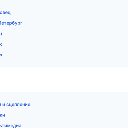
и
повец
-Петербург
ц
к
д
 и сцепление
ски
льтимедиа