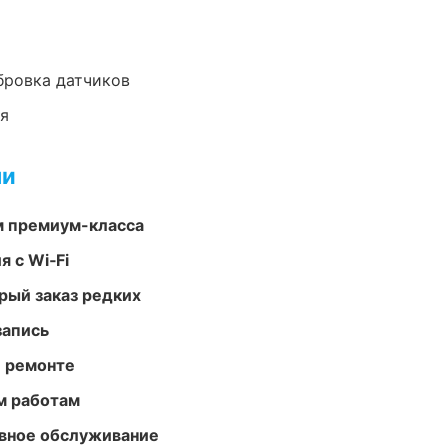
ибровка датчиков
ия
ми
м премиум-класса
 с Wi‑Fi
рый заказ редких
запись
и ремонте
м работам
вное обслуживание