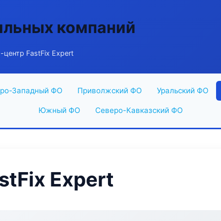
ильных компаний
центр FastFix Expert
ро-Западный ФО
Приволжский ФО
Уральский ФО
Южный ФО
Северо-Кавказский ФО
tFix Expert