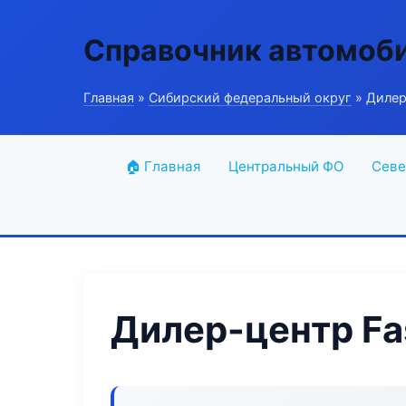
Справочник автомоб
Главная
»
Сибирский федеральный округ
» Дилер-
🏠 Главная
Центральный ФО
Севе
Дилер-центр Fas