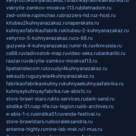
vskrytie-zamkov-moskva-113.ru
biletnadom.ru
zed-online.ru
pimchax.ru
brazzers-hd.ru
z-host.ru
kitubeu2kuhnyanazakaz.ru
naperekate.ru
kuhnyaofabrikaufabrik.ru
kitubeu-2-kuhnyanazakaz.ru
xehyroo-5-kuhnyanazakaz.ru
cs-68.ru
guzywia-4-kuhnyanazakaz.ru
mir-tk.ru
vlknrussia.ru
cs68.ru
vladivostok-map.ru
video-seks.ru
bankaribi.ru
raszar.ru
vskrytie-zamkov-moskva113.ru
lipetsktelecom.ru
tovudyi4kuhnyanazakaz.ru
seksuzb.ru
guzywia4kuhnyanazakaz.ru
fabrikaofabrikaokuhny.ru
kuhnyaekuhnyaafabrika.ru
kuhnyaykuhnyayfabrika.ru
e-abis1c.ru
store-brawl-stars.ru
kts-services.ru
dark-sand.ru
sindika-01.ru
sp-life.ru
x-legion.ru
sib-archives.ru
e-abis-1-c.ru
sindika01.ru
venda-festival.ru
store-brawlstars.ru
dooraleksandria.ru
antenna-highly.ru
mine-lab-msk.ru
1-mus.ru