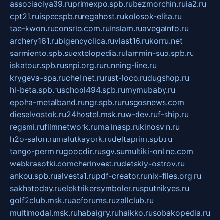
associaciya39.ru
primexpo.spb.ru
bezmorchin.ru
ia2.ru
cpt21.ru
ispecspb.ru
regahost.ru
kolosok-elita.ru
tae-kwon.ru
consrio.com.ru
insiam.ru
avegainfo.ru
archery161.ru
bigencyclica.ru
vlast16.ru
korru.net
sarmiento.spb.su
extelopedia.ru
lammin-suo.spb.ru
iskatour.spb.ru
snpi.org.ru
running-line.ru
krygeva-spa.ru
chel.net.ru
rust-loco.ru
dugshop.ru
hl-beta.spb.ru
school494.spb.ru
mymubaby.ru
epoha-metalband.ru
ngr.spb.ru
rusgosnews.com
dieselvostok.ru
24hostel.msk.ru
w-dev.ru
f-ship.ru
regsmi.ru
filmnetwork.ru
malinasp.ru
kinosvin.ru
h2o-salon.ru
malutkayork.ru
deltaprim.spb.ru
tango-perm.ru
gooddir.ru
sgv.su
multiki-online.com
webkrasotki.com
cherinvest.ru
detskiy-ostrov.ru
ankou.spb.ru
alvesta1.ru
pdf-creator.ru
nix-files.org.ru
sakhatoday.ru
elektrikersymboler.ru
sputnikyes.ru
golf2club.msk.ru
aeforums.ru
zallclub.ru
multimodal.msk.ru
habaigry.ru
haikko.ru
sobakopedia.ru