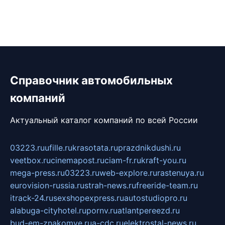
Справочник автомобильных
компаний
Актуальный каталог компаний по всей России
03223.ru
ufille.ru
krasotata.ru
prazdnikdushi.ru
veetbox.ru
cinemapost.ru
ciam-fr.ru
kraft-you.ru
mega-press.ru
03223.ru
web-explore.ru
rastenuya.ru
eurovision-russia.ru
strah-news.ru
freeride-team.ru
itrack-24.ru
sexshopexpress.ru
autostudiopro.ru
alabuga-cityhotel.ru
pornv.ru
atlantpereezd.ru
bud-em-znakomye.ru
a-cdc.ru
elektrostal-news.ru