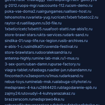
g-2012.ru
ops-mgr.ru
accounts-112.ru
csm-demo.ru
poka-vse-doma2.ru
airgungames.ru
allseo-host.ru
tehosmotre.ru
varieta-yug.ru
cricetc1xbetr1xbetcc2.ru
raytor-d.ru
atillagunn.ru
3d-file.ru
1xbeticricetc1xbetti5.ru
uafoot-statti.ru
e-abis1c.ru
store-brawl-stars.ru
kts-services.ru
dark-sand.ru
sindika-01.ru
sp-life.ru
x-legion.ru
sib-archives.ru
e-abis-1-c.ru
sindika01.ru
venda-festival.ru
store-brawlstars.ru
dooraleksandria.ru
antenna-highly.ru
mine-lab-msk.ru
1-mus.ru
3-sex-porn.ru
ban-damn.ru
purse-factory.ru
viagra-tablet.ru
fasbags.ru
adler-jun.ru
bandamn.ru
fincontech.ru
3sexporn.ru
1mus.ru
darksand.ru
rebus-toys.ru
minelab-msk.ru
alabuga-cityhotel.ru
medsprawo-4-ka.ru
2864420.ru
blagodarenie-spb.ru
zajmy24.ru
tovudyi-4-kuhnyanazakaz.ru
brazzerscom.ru
medsprawo4ka.ru
xehyroo5kuhnyanazakaz.ru
fabrikayfabrikaefabrika.ru