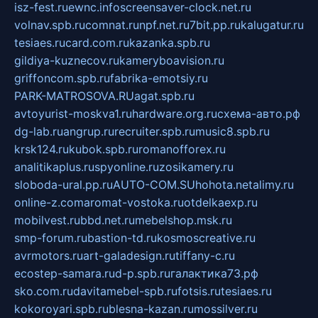
isz-fest.ru
ewnc.info
screensaver-clock.net.ru
volnav.spb.ru
comnat.ru
npf.net.ru
7bit.pp.ru
kalugatur.ru
tesiaes.ru
card.com.ru
kazanka.spb.ru
gildiya-kuznecov.ru
kameryboavision.ru
griffoncom.spb.ru
fabrika-emotsiy.ru
PARK-MATROSOVA.RU
agat.spb.ru
avtoyurist-moskva1.ru
hardware.org.ru
схема-авто.рф
dg-lab.ru
angrup.ru
recruiter.spb.ru
music8.spb.ru
krsk124.ru
kubok.spb.ru
romanofforex.ru
analitikaplus.ru
spyonline.ru
zosikamery.ru
sloboda-ural.pp.ru
AUTO-COM.SU
hohota.net
alimy.ru
online-z.com
aromat-vostoka.ru
otdelkaexp.ru
mobilvest.ru
bbd.net.ru
mebelshop.msk.ru
smp-forum.ru
bastion-td.ru
kosmoscreative.ru
avrmotors.ru
art-galadesign.ru
tiffany-c.ru
ecostep-samara.ru
d-p.spb.ru
галактика73.рф
sko.com.ru
davitamebel-spb.ru
fotsis.ru
tesiaes.ru
kokoroyari.spb.ru
blesna-kazan.ru
mossilver.ru