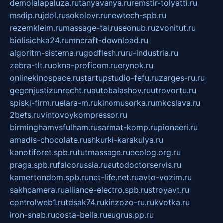
demolalapaluza.ru
tanyavanya.ru
remstir-tolyatti.ru
msdip.ru
jdol.ru
sokolovr.ru
newtech-spb.ru
rezemkleim.ru
massage-tai.ru
seonub.ru
zvonitut.ru
biolisichka24.ru
mncraft-download.ru
algoritm-sistema.ru
godflesh.ru
ru-industria.ru
zebra-tlt.ru
okna-proficom.ru
erynok.ru
onlinekinospace.ru
startupstudio-fefu.ru
zarges-ru.ru
gegenjustizunrecht.ru
autobalashov.ru
utrovortu.ru
spiski-firm.ru
elara-m.ru
kinomusorka.ru
mkcslava.ru
2bets.ru
vintovoykompressor.ru
birminghamvsfulham.ru
sarmat-komp.ru
pioneeri.ru
amadis-chocolate.ru
shkurki-karakulya.ru
kanotiforet.spb.ru
tutmassage.ru
ecolog.org.ru
praga.spb.ru
falcorussia.ru
autodoctorservis.ru
kamertondom.spb.ru
net-life.net.ru
avto-vozim.ru
sakhcamera.ru
alliance-electro.spb.ru
stroyavt.ru
controlweb1.ru
tdsak74.ru
kinzozo-ru.ru
kvotka.ru
iron-snab.ru
costa-bella.ru
eugrus.pp.ru