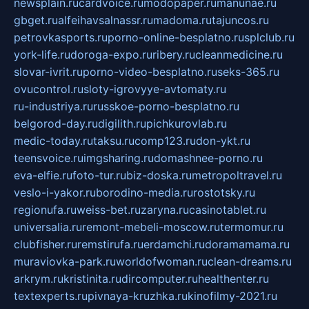
newsplain.ru
cardvoice.ru
modopaper.ru
manunae.ru
gbget.ru
alfeihavsalnassr.ru
madoma.ru
tajuncos.ru
petrovkasports.ru
porno-online-besplatno.ru
splclub.ru
york-life.ru
doroga-expo.ru
ribery.ru
cleanmedicine.ru
slovar-ivrit.ru
porno-video-besplatno.ru
seks-365.ru
ovucontrol.ru
sloty-igrovyye-avtomaty.ru
ru-industriya.ru
russkoe-porno-besplatno.ru
belgorod-day.ru
digilith.ru
pichkurovlab.ru
medic-today.ru
taksu.ru
comp123.ru
don-ykt.ru
teensvoice.ru
imgsharing.ru
domashnee-porno.ru
eva-elfie.ru
foto-tur.ru
biz-doska.ru
metropoltravel.ru
veslo-i-yakor.ru
borodino-media.ru
rostotsky.ru
regionufa.ru
weiss-bet.ru
zaryna.ru
casinotablet.ru
universalia.ru
remont-mebeli-moscow.ru
termomur.ru
clubfisher.ru
remstirufa.ru
erdamchi.ru
doramamama.ru
muraviovka-park.ru
worldofwoman.ru
clean-dreams.ru
arkrym.ru
kristinita.ru
dircomputer.ru
healthenter.ru
textexperts.ru
pivnaya-kruzhka.ru
kinofilmy-2021.ru