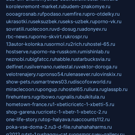
korolevremont-market.ru
budem-znakomye.ru
oooagrosnab.ru
fpodaso.ru
emfire.ru
pro-otdelky.ru
ukrasotki.ru
seksuzbek.ru
seks-uzbek.ru
porno-vk.ru
sovratili.ru
olecoon.ru
vd-dosug.ru
adonyev.ru
rbc-news.ru
porno-skvirt.ru
krospr.ru
13autor-kolonka.ru
sormol.ru
2rich.ru
hostel-65.ru
hostserve.ru
porno-na-russkom.ru
mishinlab.ru
neznobi.ru
bigfatcc.ru
habble.ru
starbucksvia.ru
delfinet.ru
silvernano.ru
elestal.ru
vektor-doroga.ru
velotrenajery.ru
pronso54.ru
lenasever.ru
lovinskix.ru
show-pets.ru
smartnews03.ru
discofoxworld.ru
miraclecoon.ru
pongup.ru
hostel65.ru
liura.ru
glasspb.ru
firehunters.ru
gribowo.ru
gnalis.ru
bulkitula.ru
hometown-france.ru
1-xbeticricetc-1-xbetti-5.ru
shop-garena.ru
cricetc-1-xbetr-1-xbetcc-2.ru
one-life-story.ru
top-halyava.ru
accounts112.ru
poka-vse-doma-2.ru
3-d-file.ru
hahahaharms.ru
g2012.ru
tst-1.ru
shaggy-cat.ru
opsmgr.ru
ev-gallery.ru