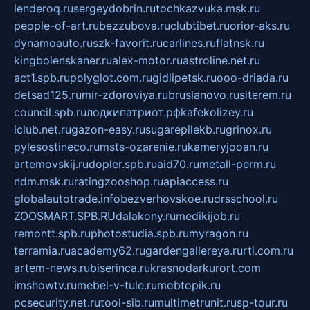
lenderoq.ru
sergeydobrin.ru
tochkazvuka.msk.ru
people-of-art.ru
bezzubova.ru
clubtibet.ru
orior-aks.ru
dynamoauto.ru
szk-favorit.ru
carlines.ru
flatnsk.ru
kingbolenskaner.ru
alex-motor.ru
astroline.net.ru
act1.spb.ru
polyglot.com.ru
gidlipetsk.ru
ooo-driada.ru
detsad125.ru
mir-zdoroviya.ru
bruslanovo.ru
siterem.ru
council.spb.ru
лодкипатриот.рф
kafekolizey.ru
iclub.net.ru
gazon-easy.ru
sugarepilekb.ru
grinox.ru
pylesostineco.ru
msts-ozarenie.ru
kameryjooan.ru
artemovskij.ru
dopler.spb.ru
aid70.ru
metall-perm.ru
ndm.msk.ru
ratingzooshop.ru
apiaccess.ru
globalautotrade.info
bezverhovskoe.ru
drsschool.ru
ZOOSMART.SPB.RU
dalakony.ru
medikijob.ru
remontt.spb.ru
photostudia.spb.ru
myragon.ru
terramia.ru
academy62.ru
gardengallereya.ru
rti.com.ru
artem-news.ru
biserinca.ru
krasnodarkurort.com
imshowtv.ru
mebel-v-tule.ru
mobtopik.ru
pcsecurity.net.ru
tool-sib.ru
multimetrunit.ru
sp-tour.ru