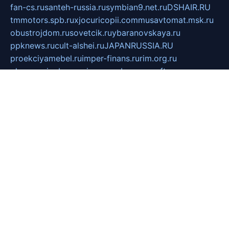
fan-cs.ru
santeh-russia.ru
symbian9.net.ru
DSHAIR.RU
tmmotors.spb.ru
xjocuricopii.com
musavtomat.msk.ru
obustrojdom.ru
sovetcik.ru
ybaranovskaya.ru
ppknews.ru
cult-alshei.ru
JAPANRUSSIA.RU
proekciyamebel.ru
imper-finans.ru
rim.org.ru
glamourai.ru
brassminus.ru
zabor-pro.ru
ftn.pp.ru
dorogoe58.ru
laimengpacker.ru
kuzova-zapchasti.ru
sageerp.ru
taxodrom.ru
dsrazvitie.ru
hardcity.net.ru
ratinghomegames.ru
topservice25.ru
gubernyan.ru
gtglasslined.ru
ii4.ru
tssport.spb.ru
andorra24.com
blackwallstreet.ru
oboimos.ru
optim-doors.com.ru
ikuch.ru
nycr.org.ru
npa21.ru
vremya-ch.spb.ru
desert000.ru
ivtorgi.ru
ifiori.ru
catalog-statei.ru
dcv.org.ru
spetsmaster174.ru
ipkameryhiseeu.ru
dum26.ru
ruspol.spb.ru
fr-opendp.ru
kam-solnyshko.ru
cheyenne-arapaho.ru
sevzapmetal.spb.ru
ted-lapidus.spb.ru
parasite-eliminator.ru
sigma-complete.ru
modernworld.ru
dama-moda.ru