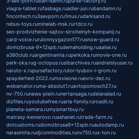
3-sex-porn.ru
ban-damn.ru
purse-factory.ru
viagra-tablet.ru
fasbags.ru
adler-jun.ru
bandamn.ru
fincontech.ru
3sexporn.ru
1mus.ru
darksand.ru
rebus-toys.ru
minelab-msk.ru
rtdco.ru
seo-prodvizhenie-sajtov-stroitelnyh-kompanij.ru
card-voice.ru
rulonnyygazon177.ru
snow-guard.ru
domizbrusa-9x12spb.ru
demaholding.ru
aalse.ru
a380club.ru
argentinamia.ru
perkoka.ru
movie-one.ru
perk-oka.ru
g-octopus.ru
sibarchives.ru
andreislyusar.ru
naruto-x.ru
pursefactory.ru
tor-lyubov-i-grom.ru
spayderhed-2022.ru
movieone.ru
evro-dez.ru
webamator.ru
ma-absolut1.ru
avtopomosch27.ru
nv-750.ru
news-plain.ru
nertansaga.ru
delanalad.ru
dizfiles.ru
youtubefree.ru
aria-family.ru
roadli.ru
planeta-samara.ru
mysmartbuy.ru
matrasy-kemerovo.ru
ashanet.ru
trade-farm.ru
dotcustoms.ru
domizbrusa9x12spb.ru
autodamp.ru
narasimha.ru
djcommodities.ru
nv750.ru
x-ton.ru