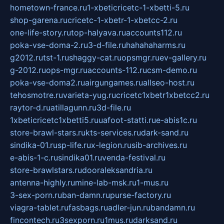
hometown-france.ru
1-xbeticricetc-1-xbetti-5.ru
shop-garena.ru
cricetc-1-xbetr-1-xbetcc-2.ru
one-life-story.ru
top-halyava.ru
accounts112.ru
poka-vse-doma-2.ru
3-d-file.ru
hahahaharms.ru
g2012.ru
tst-1.ru
shaggy-cat.ru
opsmgr.ru
ev-gallery.ru
g-2012.ru
ops-mgr.ru
accounts-112.ru
csm-demo.ru
poka-vse-doma2.ru
airgungames.ru
allseo-host.ru
tehosmotre.ru
varieta-yug.ru
cricetc1xbetr1xbetcc2.ru
raytor-d.ru
atillagunn.ru
3d-file.ru
1xbeticricetc1xbetti5.ru
uafoot-statti.ru
e-abis1c.ru
store-brawl-stars.ru
kts-services.ru
dark-sand.ru
sindika-01.ru
sp-life.ru
x-legion.ru
sib-archives.ru
e-abis-1-c.ru
sindika01.ru
venda-festival.ru
store-brawlstars.ru
dooraleksandria.ru
antenna-highly.ru
mine-lab-msk.ru
1-mus.ru
3-sex-porn.ru
ban-damn.ru
purse-factory.ru
viagra-tablet.ru
fasbags.ru
adler-jun.ru
bandamn.ru
fincontech.ru
3sexporn.ru
1mus.ru
darksand.ru