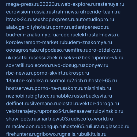
mega-press.ru
03223.ru
web-explore.ru
rastenuya.ru
eurovision-russia.ru
strah-news.ru
freeride-team.ru
itrack-24.ru
sexshopexpress.ru
autostudiopro.ru
alabuga-cityhotel.ru
pornv.ru
atlantpereezd.ru
bud-em-znakomye.ru
a-cdc.ru
elektrostal-news.ru
korolevremont-market.ru
budem-znakomye.ru
oooagrosnab.ru
fpodaso.ru
emfire.ru
pro-otdelky.ru
ukrasotki.ru
seksuzbek.ru
seks-uzbek.ru
porno-vk.ru
sovratili.ru
olecoon.ru
vd-dosug.ru
adonyev.ru
rbc-news.ru
porno-skvirt.ru
krospr.ru
13autor-kolonka.ru
sormol.ru
2rich.ru
hostel-65.ru
hostserve.ru
porno-na-russkom.ru
mishinlab.ru
neznobi.ru
bigfatcc.ru
habble.ru
starbucksvia.ru
delfinet.ru
silvernano.ru
elestal.ru
vektor-doroga.ru
velotrenajery.ru
pronso54.ru
lenasever.ru
lovinskix.ru
show-pets.ru
smartnews03.ru
discofoxworld.ru
miraclecoon.ru
pongup.ru
hostel65.ru
liura.ru
glasspb.ru
firehunters.ru
gribowo.ru
gnalis.ru
bulkitula.ru