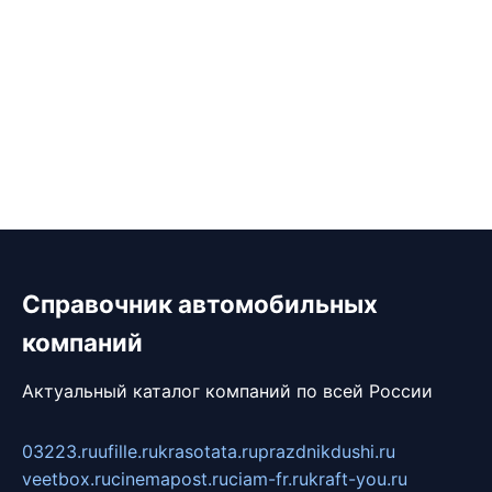
Справочник автомобильных
компаний
Актуальный каталог компаний по всей России
03223.ru
ufille.ru
krasotata.ru
prazdnikdushi.ru
veetbox.ru
cinemapost.ru
ciam-fr.ru
kraft-you.ru