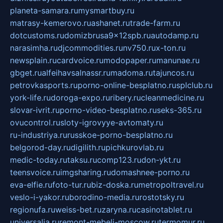
planeta-samara.ru
mysmartbuy.ru
matrasy-kemerovo.ru
ashanet.ru
trade-farm.ru
dotcustoms.ru
domizbrusa9x12spb.ru
autodamp.ru
narasimha.ru
djcommodities.ru
nv750.ru
x-ton.ru
newsplain.ru
cardvoice.ru
modopaper.ru
manunae.ru
gbget.ru
alfeihavsalnassr.ru
madoma.ru
tajuncos.ru
petrovkasports.ru
porno-online-besplatno.ru
splclub.ru
york-life.ru
doroga-expo.ru
ribery.ru
cleanmedicine.ru
slovar-ivrit.ru
porno-video-besplatno.ru
seks-365.ru
ovucontrol.ru
sloty-igrovyye-avtomaty.ru
ru-industriya.ru
russkoe-porno-besplatno.ru
belgorod-day.ru
digilith.ru
pichkurovlab.ru
medic-today.ru
taksu.ru
comp123.ru
don-ykt.ru
teensvoice.ru
imgsharing.ru
domashnee-porno.ru
eva-elfie.ru
foto-tur.ru
biz-doska.ru
metropoltravel.ru
veslo-i-yakor.ru
borodino-media.ru
rostotsky.ru
regionufa.ru
weiss-bet.ru
zaryna.ru
casinotablet.ru
universalia.ru
remont-mebeli-moscow.ru
termomur.ru