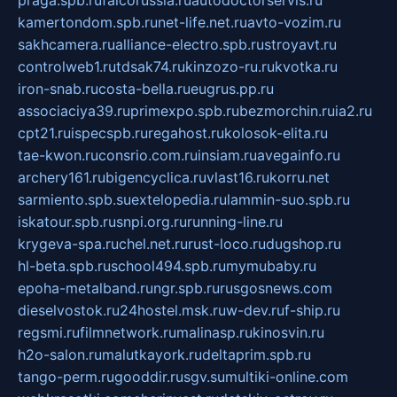
kamertondom.spb.ru
net-life.net.ru
avto-vozim.ru
sakhcamera.ru
alliance-electro.spb.ru
stroyavt.ru
controlweb1.ru
tdsak74.ru
kinzozo-ru.ru
kvotka.ru
iron-snab.ru
costa-bella.ru
eugrus.pp.ru
associaciya39.ru
primexpo.spb.ru
bezmorchin.ru
ia2.ru
cpt21.ru
ispecspb.ru
regahost.ru
kolosok-elita.ru
tae-kwon.ru
consrio.com.ru
insiam.ru
avegainfo.ru
archery161.ru
bigencyclica.ru
vlast16.ru
korru.net
sarmiento.spb.su
extelopedia.ru
lammin-suo.spb.ru
iskatour.spb.ru
snpi.org.ru
running-line.ru
krygeva-spa.ru
chel.net.ru
rust-loco.ru
dugshop.ru
hl-beta.spb.ru
school494.spb.ru
mymubaby.ru
epoha-metalband.ru
ngr.spb.ru
rusgosnews.com
dieselvostok.ru
24hostel.msk.ru
w-dev.ru
f-ship.ru
regsmi.ru
filmnetwork.ru
malinasp.ru
kinosvin.ru
h2o-salon.ru
malutkayork.ru
deltaprim.spb.ru
tango-perm.ru
gooddir.ru
sgv.su
multiki-online.com