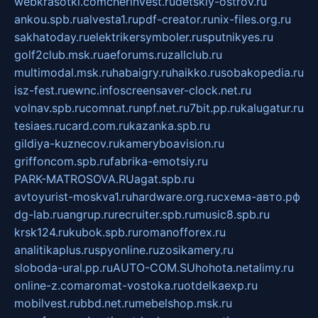
webkrasotki.com
cherinvest.ru
detskiy-ostrov.ru
ankou.spb.ru
alvesta1.ru
pdf-creator.ru
nix-files.org.ru
sakhatoday.ru
elektrikersymboler.ru
sputnikyes.ru
golf2club.msk.ru
aeforums.ru
zallclub.ru
multimodal.msk.ru
habaigry.ru
haikko.ru
sobakopedia.ru
isz-fest.ru
ewnc.info
screensaver-clock.net.ru
volnav.spb.ru
comnat.ru
npf.net.ru
7bit.pp.ru
kalugatur.ru
tesiaes.ru
card.com.ru
kazanka.spb.ru
gildiya-kuznecov.ru
kameryboavision.ru
griffoncom.spb.ru
fabrika-emotsiy.ru
PARK-MATROSOVA.RU
agat.spb.ru
avtoyurist-moskva1.ru
hardware.org.ru
схема-авто.рф
dg-lab.ru
angrup.ru
recruiter.spb.ru
music8.spb.ru
krsk124.ru
kubok.spb.ru
romanofforex.ru
analitikaplus.ru
spyonline.ru
zosikamery.ru
sloboda-ural.pp.ru
AUTO-COM.SU
hohota.net
alimy.ru
online-z.com
aromat-vostoka.ru
otdelkaexp.ru
mobilvest.ru
bbd.net.ru
mebelshop.msk.ru