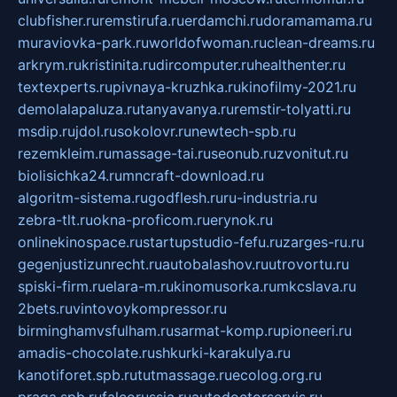
clubfisher.ru
remstirufa.ru
erdamchi.ru
doramamama.ru
muraviovka-park.ru
worldofwoman.ru
clean-dreams.ru
arkrym.ru
kristinita.ru
dircomputer.ru
healthenter.ru
textexperts.ru
pivnaya-kruzhka.ru
kinofilmy-2021.ru
demolalapaluza.ru
tanyavanya.ru
remstir-tolyatti.ru
msdip.ru
jdol.ru
sokolovr.ru
newtech-spb.ru
rezemkleim.ru
massage-tai.ru
seonub.ru
zvonitut.ru
biolisichka24.ru
mncraft-download.ru
algoritm-sistema.ru
godflesh.ru
ru-industria.ru
zebra-tlt.ru
okna-proficom.ru
erynok.ru
onlinekinospace.ru
startupstudio-fefu.ru
zarges-ru.ru
gegenjustizunrecht.ru
autobalashov.ru
utrovortu.ru
spiski-firm.ru
elara-m.ru
kinomusorka.ru
mkcslava.ru
2bets.ru
vintovoykompressor.ru
birminghamvsfulham.ru
sarmat-komp.ru
pioneeri.ru
amadis-chocolate.ru
shkurki-karakulya.ru
kanotiforet.spb.ru
tutmassage.ru
ecolog.org.ru
praga.spb.ru
falcorussia.ru
autodoctorservis.ru