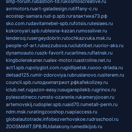
smp-forum.ru
bastion-td.ru
kosmoscreative.ru
avrmotors.ru
art-galadesign.ru
tiffany-c.ru
ecostep-samara.ru
d-p.spb.ru
галактика73.рф
sko.com.ru
davitamebel-spb.ru
fotsis.ru
tesiaes.ru
kokoroyari.spb.ru
blesna-kazan.ru
mossilver.ru
lenderoq.ru
sergeydobrin.ru
tochkazvuka.msk.ru
people-of-art.ru
bezzubova.ru
clubtibet.ru
orior-aks.ru
dynamoauto.ru
szk-favorit.ru
carlines.ru
flatnsk.ru
kingbolenskaner.ru
alex-motor.ru
astroline.net.ru
act1.spb.ru
polyglot.com.ru
gidlipetsk.ru
ooo-driada.ru
detsad125.ru
mir-zdoroviya.ru
bruslanovo.ru
siterem.ru
council.spb.ru
лодкипатриот.рф
kafekolizey.ru
iclub.net.ru
gazon-easy.ru
sugarepilekb.ru
grinox.ru
pylesostineco.ru
msts-ozarenie.ru
kameryjooan.ru
artemovskij.ru
dopler.spb.ru
aid70.ru
metall-perm.ru
ndm.msk.ru
ratingzooshop.ru
apiaccess.ru
globalautotrade.info
bezverhovskoe.ru
drsschool.ru
ZOOSMART.SPB.RU
dalakony.ru
medikijob.ru