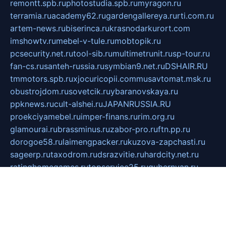
remontt.spb.ru
photostudia.spb.ru
myragon.ru
terramia.ru
academy62.ru
gardengallereya.ru
rti.com.ru
artem-news.ru
biserinca.ru
krasnodarkurort.com
imshowtv.ru
mebel-v-tule.ru
mobtopik.ru
pcsecurity.net.ru
tool-sib.ru
multimetrunit.ru
sp-tour.ru
fan-cs.ru
santeh-russia.ru
symbian9.net.ru
DSHAIR.RU
tmmotors.spb.ru
xjocuricopii.com
musavtomat.msk.ru
obustrojdom.ru
sovetcik.ru
ybaranovskaya.ru
ppknews.ru
cult-alshei.ru
JAPANRUSSIA.RU
proekciyamebel.ru
imper-finans.ru
rim.org.ru
glamourai.ru
brassminus.ru
zabor-pro.ru
ftn.pp.ru
dorogoe58.ru
laimengpacker.ru
kuzova-zapchasti.ru
sageerp.ru
taxodrom.ru
dsrazvitie.ru
hardcity.net.ru
ratinghomegames.ru
topservice25.ru
gubernyan.ru
gtglasslined.ru
ii4.ru
tssport.spb.ru
andorra24.com
blackwallstreet.ru
oboimos.ru
optim-doors.com.ru
ikuch.ru
nycr.org.ru
npa21.ru
vremya-ch.spb.ru
desert000.ru
ivtorgi.ru
ifiori.ru
catalog-statei.ru