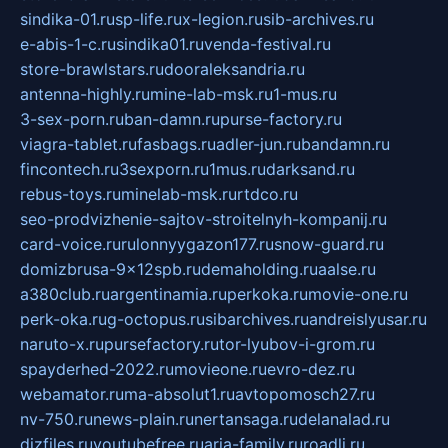
sindika-01.ru
sp-life.ru
x-legion.ru
sib-archives.ru
e-abis-1-c.ru
sindika01.ru
venda-festival.ru
store-brawlstars.ru
dooraleksandria.ru
antenna-highly.ru
mine-lab-msk.ru
1-mus.ru
3-sex-porn.ru
ban-damn.ru
purse-factory.ru
viagra-tablet.ru
fasbags.ru
adler-jun.ru
bandamn.ru
fincontech.ru
3sexporn.ru
1mus.ru
darksand.ru
rebus-toys.ru
minelab-msk.ru
rtdco.ru
seo-prodvizhenie-sajtov-stroitelnyh-kompanij.ru
card-voice.ru
rulonnyygazon177.ru
snow-guard.ru
domizbrusa-9x12spb.ru
demaholding.ru
aalse.ru
a380club.ru
argentinamia.ru
perkoka.ru
movie-one.ru
perk-oka.ru
g-octopus.ru
sibarchives.ru
andreislyusar.ru
naruto-x.ru
pursefactory.ru
tor-lyubov-i-grom.ru
spayderhed-2022.ru
movieone.ru
evro-dez.ru
webamator.ru
ma-absolut1.ru
avtopomosch27.ru
nv-750.ru
news-plain.ru
nertansaga.ru
delanalad.ru
dizfiles.ru
youtubefree.ru
aria-family.ru
roadli.ru