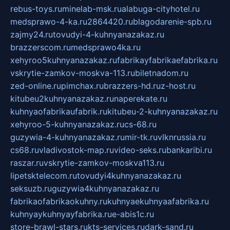
rebus-toys.ru
minelab-msk.ru
alabuga-cityhotel.ru
medsprawo-4-ka.ru
2864420.ru
blagodarenie-spb.ru
zajmy24.ru
tovudyi-4-kuhnyanazakaz.ru
brazzerscom.ru
medsprawo4ka.ru
xehyroo5kuhnyanazakaz.ru
fabrikayfabrikaefabrika.ru
vskrytie-zamkov-moskva-113.ru
biletnadom.ru
zed-online.ru
pimchax.ru
brazzers-hd.ru
z-host.ru
kitubeu2kuhnyanazakaz.ru
naperekate.ru
kuhnyaofabrikaufabrik.ru
kitubeu-2-kuhnyanazakaz.ru
xehyroo-5-kuhnyanazakaz.ru
cs-68.ru
guzywia-4-kuhnyanazakaz.ru
mir-tk.ru
vlknrussia.ru
cs68.ru
vladivostok-map.ru
video-seks.ru
bankaribi.ru
raszar.ru
vskrytie-zamkov-moskva113.ru
lipetsktelecom.ru
tovudyi4kuhnyanazakaz.ru
seksuzb.ru
guzywia4kuhnyanazakaz.ru
fabrikaofabrikaokuhny.ru
kuhnyaekuhnyaafabrika.ru
kuhnyaykuhnyayfabrika.ru
e-abis1c.ru
store-brawl-stars.ru
kts-services.ru
dark-sand.ru