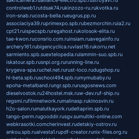
sakhcamera.ru
alliance-electro.spb.ru
stroyavt.ru
controlweb1.ru
tdsak74.ru
kinzozo-ru.ru
kvotka.ru
iron-snab.ru
costa-bella.ru
eugrus.pp.ru
associaciya39.ru
primexpo.spb.ru
bezmorchin.ru
ia2.ru
cpt21.ru
ispecspb.ru
regahost.ru
kolosok-elita.ru
tae-kwon.ru
consrio.com.ru
insiam.ru
avegainfo.ru
archery161.ru
bigencyclica.ru
vlast16.ru
korru.net
sarmiento.spb.su
extelopedia.ru
lammin-suo.spb.ru
iskatour.spb.ru
snpi.org.ru
running-line.ru
krygeva-spa.ru
chel.net.ru
rust-loco.ru
dugshop.ru
hl-beta.spb.ru
school494.spb.ru
mymubaby.ru
epoha-metalband.ru
ngr.spb.ru
rusgosnews.com
dieselvostok.ru
24hostel.msk.ru
w-dev.ru
f-ship.ru
regsmi.ru
filmnetwork.ru
malinasp.ru
kinosvin.ru
h2o-salon.ru
malutkayork.ru
deltaprim.spb.ru
tango-perm.ru
gooddir.ru
sgv.su
multiki-online.com
webkrasotki.com
cherinvest.ru
detskiy-ostrov.ru
ankou.spb.ru
alvesta1.ru
pdf-creator.ru
nix-files.org.ru