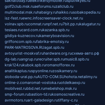
sakhatoday.ru
elektrikersymboler.ru
sputnikyes.ru
golf2club.msk.ru
aeforums.ru
zallclub.ru
multimodal.msk.ru
habaigry.ru
haikko.ru
sobakopedia.ru
isz-fest.ru
ewnc.info
screensaver-clock.net.ru
volnav.spb.ru
comnat.ru
npf.net.ru
7bit.pp.ru
kalugatur.ru
tesiaes.ru
card.com.ru
kazanka.spb.ru
gildiya-kuznecov.ru
kameryboavision.ru
griffoncom.spb.ru
fabrika-emotsiy.ru
PARK-MATROSOVA.RU
agat.spb.ru
avtoyurist-moskva1.ru
hardware.org.ru
схема-авто.рф
dg-lab.ru
angrup.ru
recruiter.spb.ru
music8.spb.ru
krsk124.ru
kubok.spb.ru
romanofforex.ru
analitikaplus.ru
spyonline.ru
zosikamery.ru
sloboda-ural.pp.ru
AUTO-COM.SU
hohota.net
alimy.ru
online-z.com
aromat-vostoka.ru
otdelkaexp.ru
mobilvest.ru
bbd.net.ru
mebelshop.msk.ru
smp-forum.ru
bastion-td.ru
kosmoscreative.ru
avrmotors.ru
art-galadesign.ru
tiffany-c.ru