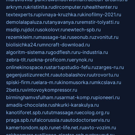
arkrym.ru
kristinita.ru
dircomputer.ru
healthenter.ru
textexperts.ru
pivnaya-kruzhka.ru
kinofilmy-2021.ru
demolalapaluza.ru
tanyavanya.ru
remstir-tolyatti.ru
msdip.ru
jdol.ru
sokolovr.ru
newtech-spb.ru
rezemkleim.ru
massage-tai.ru
seonub.ru
zvonitut.ru
biolisichka24.ru
mncraft-download.ru
algoritm-sistema.ru
godflesh.ru
ru-industria.ru
zebra-tlt.ru
okna-proficom.ru
erynok.ru
onlinekinospace.ru
startupstudio-fefu.ru
zarges-ru.ru
gegenjustizunrecht.ru
autobalashov.ru
utrovortu.ru
spiski-firm.ru
elara-m.ru
kinomusorka.ru
mkcslava.ru
2bets.ru
vintovoykompressor.ru
birminghamvsfulham.ru
sarmat-komp.ru
pioneeri.ru
amadis-chocolate.ru
shkurki-karakulya.ru
kanotiforet.spb.ru
tutmassage.ru
ecolog.org.ru
praga.spb.ru
falcorussia.ru
autodoctorservis.ru
kamertondom.spb.ru
net-life.net.ru
avto-vozim.ru