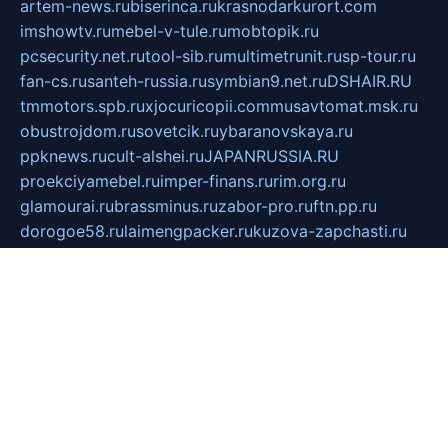
artem-news.ru
biserinca.ru
krasnodarkurort.com
imshowtv.ru
mebel-v-tule.ru
mobtopik.ru
pcsecurity.net.ru
tool-sib.ru
multimetrunit.ru
sp-tour.ru
fan-cs.ru
santeh-russia.ru
symbian9.net.ru
DSHAIR.RU
tmmotors.spb.ru
xjocuricopii.com
musavtomat.msk.ru
obustrojdom.ru
sovetcik.ru
ybaranovskaya.ru
ppknews.ru
cult-alshei.ru
JAPANRUSSIA.RU
proekciyamebel.ru
imper-finans.ru
rim.org.ru
glamourai.ru
brassminus.ru
zabor-pro.ru
ftn.pp.ru
dorogoe58.ru
laimengpacker.ru
kuzova-zapchasti.ru
sageerp.ru
taxodrom.ru
dsrazvitie.ru
hardcity.net.ru
ratinghomegames.ru
topservice25.ru
gubernyan.ru
gtglasslined.ru
ii4.ru
tssport.spb.ru
andorra24.com
blackwallstreet.ru
oboimos.ru
optim-doors.com.ru
ikuch.ru
nycr.org.ru
npa21.ru
vremya-ch.spb.ru
desert000.ru
ivtorgi.ru
ifiori.ru
catalog-statei.ru
dcv.org.ru
spetsmaster174.ru
ipkameryhiseeu.ru
dum26.ru
ruspol.spb.ru
fr-opendp.ru
kam-solnyshko.ru