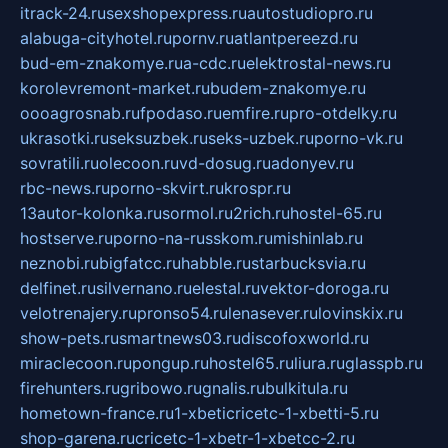
itrack-24.ru
sexshopexpress.ru
autostudiopro.ru
alabuga-cityhotel.ru
pornv.ru
atlantpereezd.ru
bud-em-znakomye.ru
a-cdc.ru
elektrostal-news.ru
korolevremont-market.ru
budem-znakomye.ru
oooagrosnab.ru
fpodaso.ru
emfire.ru
pro-otdelky.ru
ukrasotki.ru
seksuzbek.ru
seks-uzbek.ru
porno-vk.ru
sovratili.ru
olecoon.ru
vd-dosug.ru
adonyev.ru
rbc-news.ru
porno-skvirt.ru
krospr.ru
13autor-kolonka.ru
sormol.ru
2rich.ru
hostel-65.ru
hostserve.ru
porno-na-russkom.ru
mishinlab.ru
neznobi.ru
bigfatcc.ru
habble.ru
starbucksvia.ru
delfinet.ru
silvernano.ru
elestal.ru
vektor-doroga.ru
velotrenajery.ru
pronso54.ru
lenasever.ru
lovinskix.ru
show-pets.ru
smartnews03.ru
discofoxworld.ru
miraclecoon.ru
pongup.ru
hostel65.ru
liura.ru
glasspb.ru
firehunters.ru
gribowo.ru
gnalis.ru
bulkitula.ru
hometown-france.ru
1-xbeticricetc-1-xbetti-5.ru
shop-garena.ru
cricetc-1-xbetr-1-xbetcc-2.ru