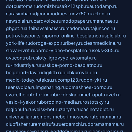
dotcustoms.ru
domizbrusa9x12spb.ru
autodamp.ru
narasimha.ru
djcommodities.ru
nv750.ru
x-ton.ru
newsplain.ru
cardvoice.ru
modopaper.ru
manunae.ru
gbget.ru
alfeihavsalnassr.ru
madoma.ru
tajuncos.ru
petrovkasports.ru
porno-online-besplatno.ru
splclub.ru
york-life.ru
doroga-expo.ru
ribery.ru
cleanmedicine.ru
slovar-ivrit.ru
porno-video-besplatno.ru
seks-365.ru
ovucontrol.ru
sloty-igrovyye-avtomaty.ru
ru-industriya.ru
russkoe-porno-besplatno.ru
belgorod-day.ru
digilith.ru
pichkurovlab.ru
medic-today.ru
taksu.ru
comp123.ru
don-ykt.ru
teensvoice.ru
imgsharing.ru
domashnee-porno.ru
eva-elfie.ru
foto-tur.ru
biz-doska.ru
metropoltravel.ru
veslo-i-yakor.ru
borodino-media.ru
rostotsky.ru
regionufa.ru
weiss-bet.ru
zaryna.ru
casinotablet.ru
universalia.ru
remont-mebeli-moscow.ru
termomur.ru
clubfisher.ru
remstirufa.ru
erdamchi.ru
doramamama.ru
muraviovka-park.ru
worldofwoman.ru
clean-dreams.ru