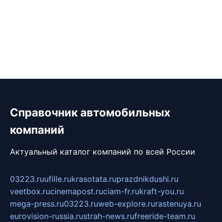
Справочник автомобильных
компаний
Актуальный каталог компаний по всей России
03223.ru
ufille.ru
krasotata.ru
prazdnikdushi.ru
veetbox.ru
cinemapost.ru
ciam-fr.ru
kraft-you.ru
mega-press.ru
03223.ru
web-explore.ru
rastenuya.ru
eurovision-russia.ru
strah-news.ru
freeride-team.ru