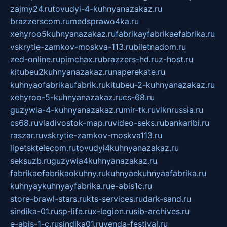
zajmy24.ru
tovudyi-4-kuhnyanazakaz.ru
brazzerscom.ru
medsprawo4ka.ru
xehyroo5kuhnyanazakaz.ru
fabrikayfabrikaefabrika.ru
vskrytie-zamkov-moskva-113.ru
biletnadom.ru
zed-online.ru
pimchax.ru
brazzers-hd.ru
z-host.ru
kitubeu2kuhnyanazakaz.ru
naperekate.ru
kuhnyaofabrikaufabrik.ru
kitubeu-2-kuhnyanazakaz.ru
xehyroo-5-kuhnyanazakaz.ru
cs-68.ru
guzywia-4-kuhnyanazakaz.ru
mir-tk.ru
vlknrussia.ru
cs68.ru
vladivostok-map.ru
video-seks.ru
bankaribi.ru
raszar.ru
vskrytie-zamkov-moskva113.ru
lipetsktelecom.ru
tovudyi4kuhnyanazakaz.ru
seksuzb.ru
guzywia4kuhnyanazakaz.ru
fabrikaofabrikaokuhny.ru
kuhnyaekuhnyaafabrika.ru
kuhnyaykuhnyayfabrika.ru
e-abis1c.ru
store-brawl-stars.ru
kts-services.ru
dark-sand.ru
sindika-01.ru
sp-life.ru
x-legion.ru
sib-archives.ru
e-abis-1-c.ru
sindika01.ru
venda-festival.ru