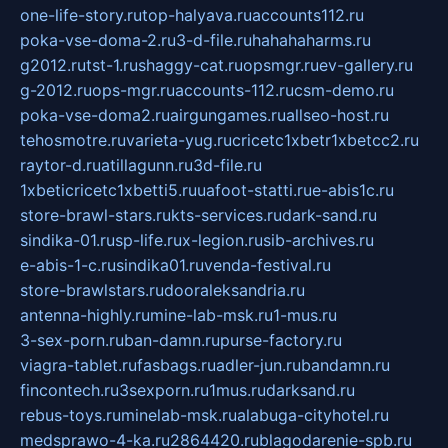
one-life-story.ru
top-halyava.ru
accounts112.ru
poka-vse-doma-2.ru
3-d-file.ru
hahahaharms.ru
g2012.ru
tst-1.ru
shaggy-cat.ru
opsmgr.ru
ev-gallery.ru
g-2012.ru
ops-mgr.ru
accounts-112.ru
csm-demo.ru
poka-vse-doma2.ru
airgungames.ru
allseo-host.ru
tehosmotre.ru
varieta-yug.ru
cricetc1xbetr1xbetcc2.ru
raytor-d.ru
atillagunn.ru
3d-file.ru
1xbeticricetc1xbetti5.ru
uafoot-statti.ru
e-abis1c.ru
store-brawl-stars.ru
kts-services.ru
dark-sand.ru
sindika-01.ru
sp-life.ru
x-legion.ru
sib-archives.ru
e-abis-1-c.ru
sindika01.ru
venda-festival.ru
store-brawlstars.ru
dooraleksandria.ru
antenna-highly.ru
mine-lab-msk.ru
1-mus.ru
3-sex-porn.ru
ban-damn.ru
purse-factory.ru
viagra-tablet.ru
fasbags.ru
adler-jun.ru
bandamn.ru
fincontech.ru
3sexporn.ru
1mus.ru
darksand.ru
rebus-toys.ru
minelab-msk.ru
alabuga-cityhotel.ru
medsprawo-4-ka.ru
2864420.ru
blagodarenie-spb.ru