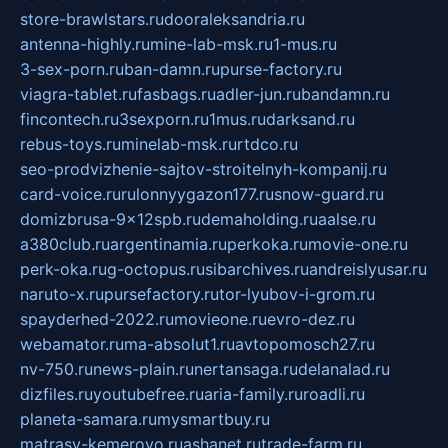
store-brawlstars.ru
dooraleksandria.ru
antenna-highly.ru
mine-lab-msk.ru
1-mus.ru
3-sex-porn.ru
ban-damn.ru
purse-factory.ru
viagra-tablet.ru
fasbags.ru
adler-jun.ru
bandamn.ru
fincontech.ru
3sexporn.ru
1mus.ru
darksand.ru
rebus-toys.ru
minelab-msk.ru
rtdco.ru
seo-prodvizhenie-sajtov-stroitelnyh-kompanij.ru
card-voice.ru
rulonnyygazon177.ru
snow-guard.ru
domizbrusa-9x12spb.ru
demaholding.ru
aalse.ru
a380club.ru
argentinamia.ru
perkoka.ru
movie-one.ru
perk-oka.ru
g-octopus.ru
sibarchives.ru
andreislyusar.ru
naruto-x.ru
pursefactory.ru
tor-lyubov-i-grom.ru
spayderhed-2022.ru
movieone.ru
evro-dez.ru
webamator.ru
ma-absolut1.ru
avtopomosch27.ru
nv-750.ru
news-plain.ru
nertansaga.ru
delanalad.ru
dizfiles.ru
youtubefree.ru
aria-family.ru
roadli.ru
planeta-samara.ru
mysmartbuy.ru
matrasy-kemerovo.ru
ashanet.ru
trade-farm.ru