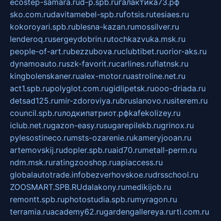
ecostep-samara.ru
d-p.spb.ru
галактика73.рф
sko.com.ru
davitamebel-spb.ru
fotsis.ru
tesiaes.ru
kokoroyari.spb.ru
blesna-kazan.ru
mossilver.ru
lenderoq.ru
sergeydobrin.ru
tochkazvuka.msk.ru
people-of-art.ru
bezzubova.ru
clubtibet.ru
orior-aks.ru
dynamoauto.ru
szk-favorit.ru
carlines.ru
flatnsk.ru
kingbolenskaner.ru
alex-motor.ru
astroline.net.ru
act1.spb.ru
polyglot.com.ru
gidlipetsk.ru
ooo-driada.ru
detsad125.ru
mir-zdoroviya.ru
bruslanovo.ru
siterem.ru
council.spb.ru
лодкипатриот.рф
kafekolizey.ru
iclub.net.ru
gazon-easy.ru
sugarepilekb.ru
grinox.ru
pylesostineco.ru
msts-ozarenie.ru
kameryjooan.ru
artemovskij.ru
dopler.spb.ru
aid70.ru
metall-perm.ru
ndm.msk.ru
ratingzooshop.ru
apiaccess.ru
globalautotrade.info
bezverhovskoe.ru
drsschool.ru
ZOOSMART.SPB.RU
dalakony.ru
medikijob.ru
remontt.spb.ru
photostudia.spb.ru
myragon.ru
terramia.ru
academy62.ru
gardengallereya.ru
rti.com.ru