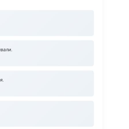
вали.
я.