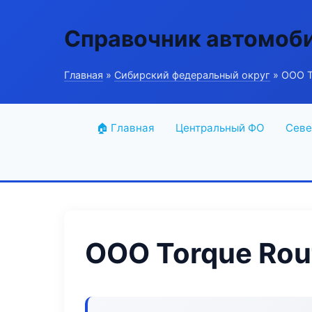
Справочник автомоб
Главная
»
Сибирский федеральный округ
» ООО T
🏠 Главная
Центральный ФО
Севе
ООО Torque Rou