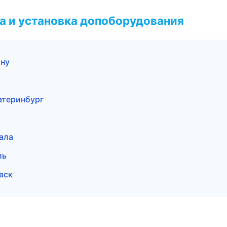
 и установка допоборудования
ону
катеринбург
ала
ль
вск