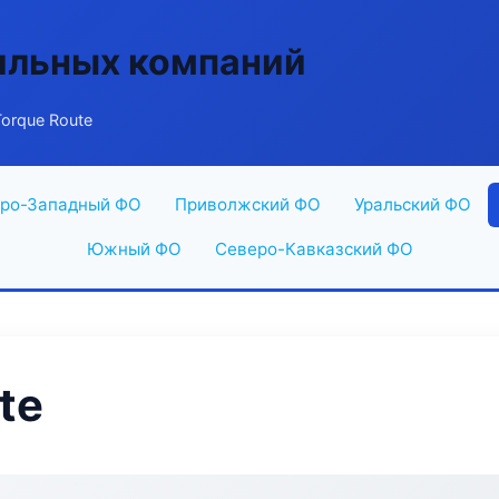
ильных компаний
orque Route
ро-Западный ФО
Приволжский ФО
Уральский ФО
Южный ФО
Северо-Кавказский ФО
te