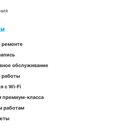
ния
ми
и ремонте
запись
вное обслуживание
е работы
 с Wi‑Fi
м премиум-класса
м работам
меты