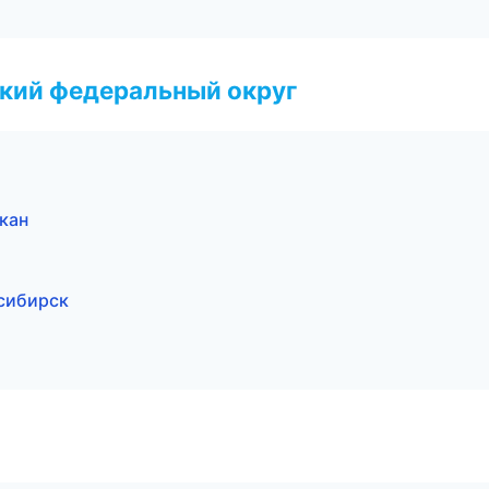
ский федеральный округ
кан
осибирск