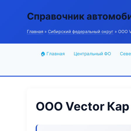
Справочник автомоб
Главная
»
Сибирский федеральный округ
» ООО V
🏠 Главная
Центральный ФО
Севе
ООО Vector Кар