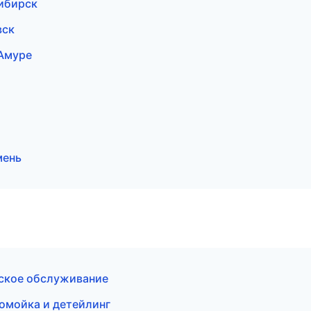
ибирск
вск
-Амуре
мень
еское обслуживание
томойка и детейлинг