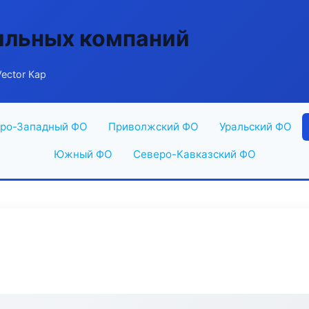
ильных компаний
ector Кар
ро-Западный ФО
Приволжский ФО
Уральский ФО
Южный ФО
Северо-Кавказский ФО