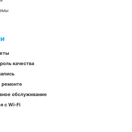
ия
темы
ми
меты
роль качества
запись
и ремонте
вное обслуживание
 с Wi‑Fi