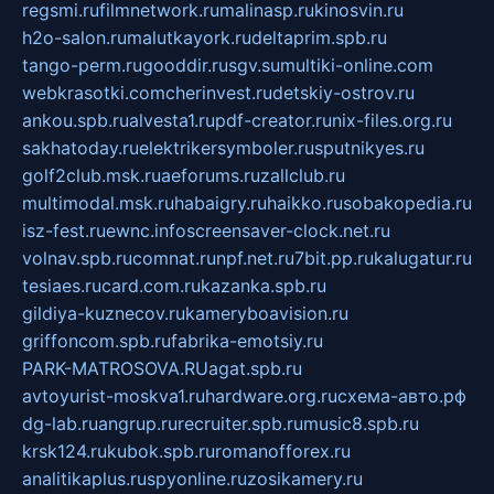
regsmi.ru
filmnetwork.ru
malinasp.ru
kinosvin.ru
h2o-salon.ru
malutkayork.ru
deltaprim.spb.ru
tango-perm.ru
gooddir.ru
sgv.su
multiki-online.com
webkrasotki.com
cherinvest.ru
detskiy-ostrov.ru
ankou.spb.ru
alvesta1.ru
pdf-creator.ru
nix-files.org.ru
sakhatoday.ru
elektrikersymboler.ru
sputnikyes.ru
golf2club.msk.ru
aeforums.ru
zallclub.ru
multimodal.msk.ru
habaigry.ru
haikko.ru
sobakopedia.ru
isz-fest.ru
ewnc.info
screensaver-clock.net.ru
volnav.spb.ru
comnat.ru
npf.net.ru
7bit.pp.ru
kalugatur.ru
tesiaes.ru
card.com.ru
kazanka.spb.ru
gildiya-kuznecov.ru
kameryboavision.ru
griffoncom.spb.ru
fabrika-emotsiy.ru
PARK-MATROSOVA.RU
agat.spb.ru
avtoyurist-moskva1.ru
hardware.org.ru
схема-авто.рф
dg-lab.ru
angrup.ru
recruiter.spb.ru
music8.spb.ru
krsk124.ru
kubok.spb.ru
romanofforex.ru
analitikaplus.ru
spyonline.ru
zosikamery.ru