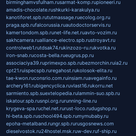
birminghamvsfulham.ru
sarmat-komp.ru
pioneeri.ru
amadis-chocolate.ru
shkurki-karakulya.ru
kanotiforet.spb.ru
tutmassage.ru
ecolog.org.ru
praga.spb.ru
falcorussia.ru
autodoctorservis.ru
kamertondom.spb.ru
net-life.net.ru
avto-vozim.ru
sakhcamera.ru
alliance-electro.spb.ru
stroyavt.ru
controlweb1.ru
tdsak74.ru
kinzozo-ru.ru
kvotka.ru
iron-snab.ru
costa-bella.ru
eugrus.pp.ru
associaciya39.ru
primexpo.spb.ru
bezmorchin.ru
ia2.ru
cpt21.ru
ispecspb.ru
regahost.ru
kolosok-elita.ru
tae-kwon.ru
consrio.com.ru
insiam.ru
avegainfo.ru
archery161.ru
bigencyclica.ru
vlast16.ru
korru.net
sarmiento.spb.su
extelopedia.ru
lammin-suo.spb.ru
iskatour.spb.ru
snpi.org.ru
running-line.ru
krygeva-spa.ru
chel.net.ru
rust-loco.ru
dugshop.ru
hl-beta.spb.ru
school494.spb.ru
mymubaby.ru
epoha-metalband.ru
ngr.spb.ru
rusgosnews.com
dieselvostok.ru
24hostel.msk.ru
w-dev.ru
f-ship.ru