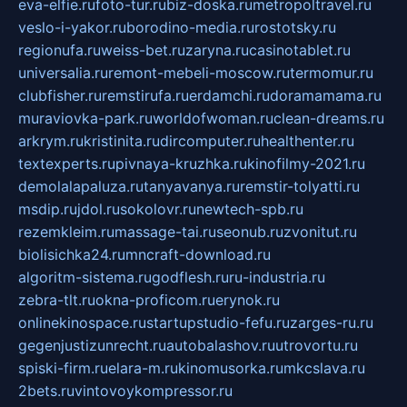
eva-elfie.ru
foto-tur.ru
biz-doska.ru
metropoltravel.ru
veslo-i-yakor.ru
borodino-media.ru
rostotsky.ru
regionufa.ru
weiss-bet.ru
zaryna.ru
casinotablet.ru
universalia.ru
remont-mebeli-moscow.ru
termomur.ru
clubfisher.ru
remstirufa.ru
erdamchi.ru
doramamama.ru
muraviovka-park.ru
worldofwoman.ru
clean-dreams.ru
arkrym.ru
kristinita.ru
dircomputer.ru
healthenter.ru
textexperts.ru
pivnaya-kruzhka.ru
kinofilmy-2021.ru
demolalapaluza.ru
tanyavanya.ru
remstir-tolyatti.ru
msdip.ru
jdol.ru
sokolovr.ru
newtech-spb.ru
rezemkleim.ru
massage-tai.ru
seonub.ru
zvonitut.ru
biolisichka24.ru
mncraft-download.ru
algoritm-sistema.ru
godflesh.ru
ru-industria.ru
zebra-tlt.ru
okna-proficom.ru
erynok.ru
onlinekinospace.ru
startupstudio-fefu.ru
zarges-ru.ru
gegenjustizunrecht.ru
autobalashov.ru
utrovortu.ru
spiski-firm.ru
elara-m.ru
kinomusorka.ru
mkcslava.ru
2bets.ru
vintovoykompressor.ru