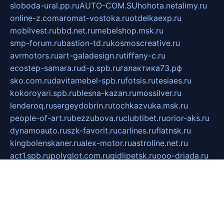
sloboda-ural.pp.ru
AUTO-COM.SU
hohota.net
alimy.ru
online-z.com
aromat-vostoka.ru
otdelkaexp.ru
mobilvest.ru
bbd.net.ru
mebelshop.msk.ru
smp-forum.ru
bastion-td.ru
kosmoscreative.ru
avrmotors.ru
art-galadesign.ru
tiffany-c.ru
ecostep-samara.ru
d-p.spb.ru
галактика73.рф
sko.com.ru
davitamebel-spb.ru
fotsis.ru
tesiaes.ru
kokoroyari.spb.ru
blesna-kazan.ru
mossilver.ru
lenderoq.ru
sergeydobrin.ru
tochkazvuka.msk.ru
people-of-art.ru
bezzubova.ru
clubtibet.ru
orior-aks.ru
dynamoauto.ru
szk-favorit.ru
carlines.ru
flatnsk.ru
kingbolenskaner.ru
alex-motor.ru
astroline.net.ru
act1.spb.ru
polyglot.com.ru
gidlipetsk.ru
ooo-driada.ru
detsad125.ru
mir-zdoroviya.ru
bruslanovo.ru
siterem.ru
council.spb.ru
лодкипатриот.рф
kafekolizey.ru
iclub.net.ru
gazon-easy.ru
sugarepilekb.ru
grinox.ru
pylesostineco.ru
msts-ozarenie.ru
kameryjooan.ru
artemovskij.ru
dopler.spb.ru
aid70.ru
metall-perm.ru