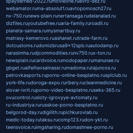
spayderhed-2022.ru
movieone.ru
evro-dez.ru
webamator.ru
ma-absolut1.ru
avtopomosch27.ru
nv-750.ru
news-plain.ru
nertansaga.ru
delanalad.ru
dizfiles.ru
youtubefree.ru
aria-family.ru
roadli.ru
planeta-samara.ru
mysmartbuy.ru
matrasy-kemerovo.ru
ashanet.ru
trade-farm.ru
dotcustoms.ru
domizbrusa9x12spb.ru
autodamp.ru
narasimha.ru
djcommodities.ru
nv750.ru
x-ton.ru
newsplain.ru
cardvoice.ru
modopaper.ru
manunae.ru
gbget.ru
alfeihavsalnassr.ru
madoma.ru
tajuncos.ru
petrovkasports.ru
porno-online-besplatno.ru
splclub.ru
york-life.ru
doroga-expo.ru
ribery.ru
cleanmedicine.ru
slovar-ivrit.ru
porno-video-besplatno.ru
seks-365.ru
ovucontrol.ru
sloty-igrovyye-avtomaty.ru
ru-industriya.ru
russkoe-porno-besplatno.ru
belgorod-day.ru
digilith.ru
pichkurovlab.ru
medic-today.ru
taksu.ru
comp123.ru
don-ykt.ru
teensvoice.ru
imgsharing.ru
domashnee-porno.ru