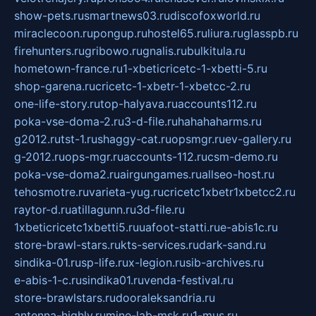
show-pets.ru
smartnews03.ru
discofoxworld.ru
miraclecoon.ru
pongup.ru
hostel65.ru
liura.ru
glasspb.ru
firehunters.ru
gribowo.ru
gnalis.ru
bulkitula.ru
hometown-france.ru
1-xbeticricetc-1-xbetti-5.ru
shop-garena.ru
cricetc-1-xbetr-1-xbetcc-2.ru
one-life-story.ru
top-halyava.ru
accounts112.ru
poka-vse-doma-2.ru
3-d-file.ru
hahahaharms.ru
g2012.ru
tst-1.ru
shaggy-cat.ru
opsmgr.ru
ev-gallery.ru
g-2012.ru
ops-mgr.ru
accounts-112.ru
csm-demo.ru
poka-vse-doma2.ru
airgungames.ru
allseo-host.ru
tehosmotre.ru
varieta-yug.ru
cricetc1xbetr1xbetcc2.ru
raytor-d.ru
atillagunn.ru
3d-file.ru
1xbeticricetc1xbetti5.ru
uafoot-statti.ru
e-abis1c.ru
store-brawl-stars.ru
kts-services.ru
dark-sand.ru
sindika-01.ru
sp-life.ru
x-legion.ru
sib-archives.ru
e-abis-1-c.ru
sindika01.ru
venda-festival.ru
store-brawlstars.ru
dooraleksandria.ru
antenna-highly.ru
mine-lab-msk.ru
1-mus.ru