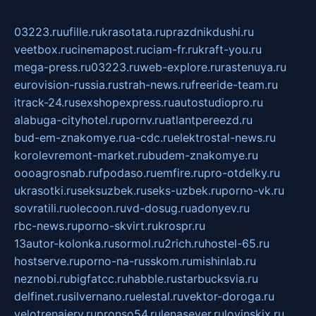
03223.ru
ufille.ru
krasotata.ru
prazdnikdushi.ru
veetbox.ru
cinemapost.ru
ciam-fr.ru
kraft-you.ru
mega-press.ru
03223.ru
web-explore.ru
rastenuya.ru
eurovision-russia.ru
strah-news.ru
freeride-team.ru
itrack-24.ru
sexshopexpress.ru
autostudiopro.ru
alabuga-cityhotel.ru
pornv.ru
atlantpereezd.ru
bud-em-znakomye.ru
a-cdc.ru
elektrostal-news.ru
korolevremont-market.ru
budem-znakomye.ru
oooagrosnab.ru
fpodaso.ru
emfire.ru
pro-otdelky.ru
ukrasotki.ru
seksuzbek.ru
seks-uzbek.ru
porno-vk.ru
sovratili.ru
olecoon.ru
vd-dosug.ru
adonyev.ru
rbc-news.ru
porno-skvirt.ru
krospr.ru
13autor-kolonka.ru
sormol.ru
2rich.ru
hostel-65.ru
hostserve.ru
porno-na-russkom.ru
mishinlab.ru
neznobi.ru
bigfatcc.ru
habble.ru
starbucksvia.ru
delfinet.ru
silvernano.ru
elestal.ru
vektor-doroga.ru
velotrenajery.ru
pronso54.ru
lenasever.ru
lovinskix.ru