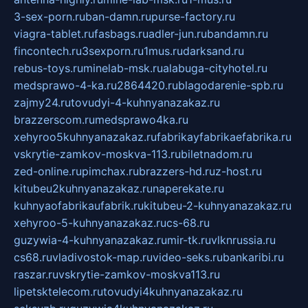
3-sex-porn.ru
ban-damn.ru
purse-factory.ru
viagra-tablet.ru
fasbags.ru
adler-jun.ru
bandamn.ru
fincontech.ru
3sexporn.ru
1mus.ru
darksand.ru
rebus-toys.ru
minelab-msk.ru
alabuga-cityhotel.ru
medsprawo-4-ka.ru
2864420.ru
blagodarenie-spb.ru
zajmy24.ru
tovudyi-4-kuhnyanazakaz.ru
brazzerscom.ru
medsprawo4ka.ru
xehyroo5kuhnyanazakaz.ru
fabrikayfabrikaefabrika.ru
vskrytie-zamkov-moskva-113.ru
biletnadom.ru
zed-online.ru
pimchax.ru
brazzers-hd.ru
z-host.ru
kitubeu2kuhnyanazakaz.ru
naperekate.ru
kuhnyaofabrikaufabrik.ru
kitubeu-2-kuhnyanazakaz.ru
xehyroo-5-kuhnyanazakaz.ru
cs-68.ru
guzywia-4-kuhnyanazakaz.ru
mir-tk.ru
vlknrussia.ru
cs68.ru
vladivostok-map.ru
video-seks.ru
bankaribi.ru
raszar.ru
vskrytie-zamkov-moskva113.ru
lipetsktelecom.ru
tovudyi4kuhnyanazakaz.ru