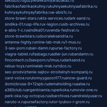
seksuzb.ru
guzywia4kuhnyanazakaz.ru
fabrikaofabrikaokuhny.ru
kuhnyaekuhnyaafabrika.ru
kuhnyaykuhnyayfabrika.ru
e-abis1c.ru
store-brawl-stars.ru
kts-services.ru
dark-sand.ru
sindika-01.ru
sp-life.ru
x-legion.ru
sib-archives.ru
e-abis-1-c.ru
sindika01.ru
venda-festival.ru
store-brawlstars.ru
dooraleksandria.ru
antenna-highly.ru
mine-lab-msk.ru
1-mus.ru
3-sex-porn.ru
ban-damn.ru
purse-factory.ru
viagra-tablet.ru
fasbags.ru
adler-jun.ru
bandamn.ru
fincontech.ru
3sexporn.ru
1mus.ru
darksand.ru
rebus-toys.ru
minelab-msk.ru
rtdco.ru
seo-prodvizhenie-sajtov-stroitelnyh-kompanij.ru
card-voice.ru
rulonnyygazon177.ru
snow-guard.ru
domizbrusa-9x12spb.ru
demaholding.ru
aalse.ru
a380club.ru
argentinamia.ru
perkoka.ru
movie-one.ru
perk-oka.ru
g-octopus.ru
sibarchives.ru
andreislyusar.ru
naruto-x.ru
pursefactory.ru
tor-lyubov-i-grom.ru