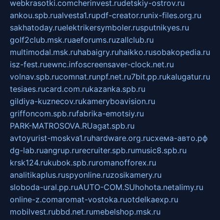
webkrasotki.com
cherinvest.ru
detskiy-ostrov.ru
ankou.spb.ru
alvesta1.ru
pdf-creator.ru
nix-files.org.ru
sakhatoday.ru
elektrikersymboler.ru
sputnikyes.ru
golf2club.msk.ru
aeforums.ru
zallclub.ru
multimodal.msk.ru
habaigry.ru
haikko.ru
sobakopedia.ru
isz-fest.ru
ewnc.info
screensaver-clock.net.ru
volnav.spb.ru
comnat.ru
npf.net.ru
7bit.pp.ru
kalugatur.ru
tesiaes.ru
card.com.ru
kazanka.spb.ru
gildiya-kuznecov.ru
kameryboavision.ru
griffoncom.spb.ru
fabrika-emotsiy.ru
PARK-MATROSOVA.RU
agat.spb.ru
avtoyurist-moskva1.ru
hardware.org.ru
схема-авто.рф
dg-lab.ru
angrup.ru
recruiter.spb.ru
music8.spb.ru
krsk124.ru
kubok.spb.ru
romanofforex.ru
analitikaplus.ru
spyonline.ru
zosikamery.ru
sloboda-ural.pp.ru
AUTO-COM.SU
hohota.net
alimy.ru
online-z.com
aromat-vostoka.ru
otdelkaexp.ru
mobilvest.ru
bbd.net.ru
mebelshop.msk.ru