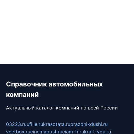
Справочник автомобильных
компаний
Актуальный каталог компаний по всей России
03223.ru
ufille.ru
krasotata.ru
prazdnikdushi.ru
veetbox.ru
cinemapost.ru
ciam-fr.ru
kraft-you.ru