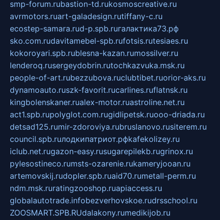
smp-forum.ru
bastion-td.ru
kosmoscreative.ru
avrmotors.ru
art-galadesign.ru
tiffany-c.ru
ecostep-samara.ru
d-p.spb.ru
галактика73.рф
sko.com.ru
davitamebel-spb.ru
fotsis.ru
tesiaes.ru
kokoroyari.spb.ru
blesna-kazan.ru
mossilver.ru
lenderoq.ru
sergeydobrin.ru
tochkazvuka.msk.ru
people-of-art.ru
bezzubova.ru
clubtibet.ru
orior-aks.ru
dynamoauto.ru
szk-favorit.ru
carlines.ru
flatnsk.ru
kingbolenskaner.ru
alex-motor.ru
astroline.net.ru
act1.spb.ru
polyglot.com.ru
gidlipetsk.ru
ooo-driada.ru
detsad125.ru
mir-zdoroviya.ru
bruslanovo.ru
siterem.ru
council.spb.ru
лодкипатриот.рф
kafekolizey.ru
iclub.net.ru
gazon-easy.ru
sugarepilekb.ru
grinox.ru
pylesostineco.ru
msts-ozarenie.ru
kameryjooan.ru
artemovskij.ru
dopler.spb.ru
aid70.ru
metall-perm.ru
ndm.msk.ru
ratingzooshop.ru
apiaccess.ru
globalautotrade.info
bezverhovskoe.ru
drsschool.ru
ZOOSMART.SPB.RU
dalakony.ru
medikijob.ru