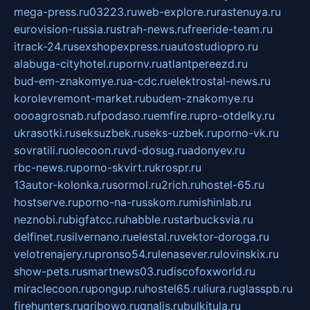
mega-press.ru
03223.ru
web-explore.ru
rastenuya.ru
eurovision-russia.ru
strah-news.ru
freeride-team.ru
itrack-24.ru
sexshopexpress.ru
autostudiopro.ru
alabuga-cityhotel.ru
pornv.ru
atlantpereezd.ru
bud-em-znakomye.ru
a-cdc.ru
elektrostal-news.ru
korolevremont-market.ru
budem-znakomye.ru
oooagrosnab.ru
fpodaso.ru
emfire.ru
pro-otdelky.ru
ukrasotki.ru
seksuzbek.ru
seks-uzbek.ru
porno-vk.ru
sovratili.ru
olecoon.ru
vd-dosug.ru
adonyev.ru
rbc-news.ru
porno-skvirt.ru
krospr.ru
13autor-kolonka.ru
sormol.ru
2rich.ru
hostel-65.ru
hostserve.ru
porno-na-russkom.ru
mishinlab.ru
neznobi.ru
bigfatcc.ru
habble.ru
starbucksvia.ru
delfinet.ru
silvernano.ru
elestal.ru
vektor-doroga.ru
velotrenajery.ru
pronso54.ru
lenasever.ru
lovinskix.ru
show-pets.ru
smartnews03.ru
discofoxworld.ru
miraclecoon.ru
pongup.ru
hostel65.ru
liura.ru
glasspb.ru
firehunters.ru
gribowo.ru
gnalis.ru
bulkitula.ru