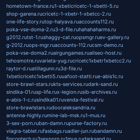
hometown-france.ru
1-xbeticricetc-1-xbetti-5.ru
shop-garena.ru
cricetc-1-xbetr-1-xbetcc-2.ru
one-life-story.ru
top-halyava.ru
accounts112.ru
poka-vse-doma-2.ru
3-d-file.ru
hahahaharms.ru
g2012.ru
tst-1.ru
shaggy-cat.ru
opsmgr.ru
ev-gallery.ru
g-2012.ru
ops-mgr.ru
accounts-112.ru
csm-demo.ru
poka-vse-doma2.ru
airgungames.ru
allseo-host.ru
tehosmotre.ru
varieta-yug.ru
cricetc1xbetr1xbetcc2.ru
raytor-d.ru
atillagunn.ru
3d-file.ru
1xbeticricetc1xbetti5.ru
uafoot-statti.ru
e-abis1c.ru
store-brawl-stars.ru
kts-services.ru
dark-sand.ru
sindika-01.ru
sp-life.ru
x-legion.ru
sib-archives.ru
e-abis-1-c.ru
sindika01.ru
venda-festival.ru
store-brawlstars.ru
dooraleksandria.ru
antenna-highly.ru
mine-lab-msk.ru
1-mus.ru
3-sex-porn.ru
ban-damn.ru
purse-factory.ru
viagra-tablet.ru
fasbags.ru
adler-jun.ru
bandamn.ru
fincontech.ru
3sexporn.ru
1mus.ru
darksand.ru