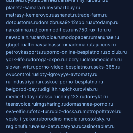
dizfiles.ru
youtubefree.ru
aria-family.ru
roadli.ru
planeta-samara.ru
mysmartbuy.ru
matrasy-kemerovo.ru
ashanet.ru
trade-farm.ru
dotcustoms.ru
domizbrusa9x12spb.ru
autodamp.ru
narasimha.ru
djcommodities.ru
nv750.ru
x-ton.ru
newsplain.ru
cardvoice.ru
modopaper.ru
manunae.ru
gbget.ru
alfeihavsalnassr.ru
madoma.ru
tajuncos.ru
petrovkasports.ru
porno-online-besplatno.ru
splclub.ru
york-life.ru
doroga-expo.ru
ribery.ru
cleanmedicine.ru
slovar-ivrit.ru
porno-video-besplatno.ru
seks-365.ru
ovucontrol.ru
sloty-igrovyye-avtomaty.ru
ru-industriya.ru
russkoe-porno-besplatno.ru
belgorod-day.ru
digilith.ru
pichkurovlab.ru
medic-today.ru
taksu.ru
comp123.ru
don-ykt.ru
teensvoice.ru
imgsharing.ru
domashnee-porno.ru
eva-elfie.ru
foto-tur.ru
biz-doska.ru
metropoltravel.ru
veslo-i-yakor.ru
borodino-media.ru
rostotsky.ru
regionufa.ru
weiss-bet.ru
zaryna.ru
casinotablet.ru