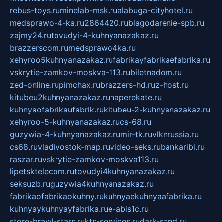
rebus-toys.ru
minelab-msk.ru
alabuga-cityhotel.ru
medsprawo-4-ka.ru
2864420.ru
blagodarenie-spb.ru
zajmy24.ru
tovudyi-4-kuhnyanazakaz.ru
brazzerscom.ru
medsprawo4ka.ru
xehyroo5kuhnyanazakaz.ru
fabrikayfabrikaefabrika.ru
vskrytie-zamkov-moskva-113.ru
biletnadom.ru
zed-online.ru
pimchax.ru
brazzers-hd.ru
z-host.ru
kitubeu2kuhnyanazakaz.ru
naperekate.ru
kuhnyaofabrikaufabrik.ru
kitubeu-2-kuhnyanazakaz.ru
xehyroo-5-kuhnyanazakaz.ru
cs-68.ru
guzywia-4-kuhnyanazakaz.ru
mir-tk.ru
vlknrussia.ru
cs68.ru
vladivostok-map.ru
video-seks.ru
bankaribi.ru
raszar.ru
vskrytie-zamkov-moskva113.ru
lipetsktelecom.ru
tovudyi4kuhnyanazakaz.ru
seksuzb.ru
guzywia4kuhnyanazakaz.ru
fabrikaofabrikaokuhny.ru
kuhnyaekuhnyaafabrika.ru
kuhnyaykuhnyayfabrika.ru
e-abis1c.ru
store-brawl-stars.ru
kts-services.ru
dark-sand.ru