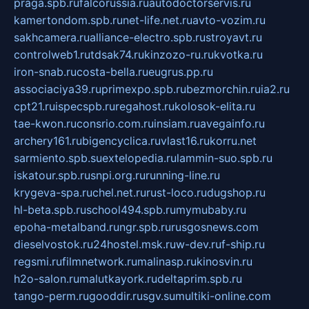
praga.spb.ru
falcorussia.ru
autodoctorservis.ru
kamertondom.spb.ru
net-life.net.ru
avto-vozim.ru
sakhcamera.ru
alliance-electro.spb.ru
stroyavt.ru
controlweb1.ru
tdsak74.ru
kinzozo-ru.ru
kvotka.ru
iron-snab.ru
costa-bella.ru
eugrus.pp.ru
associaciya39.ru
primexpo.spb.ru
bezmorchin.ru
ia2.ru
cpt21.ru
ispecspb.ru
regahost.ru
kolosok-elita.ru
tae-kwon.ru
consrio.com.ru
insiam.ru
avegainfo.ru
archery161.ru
bigencyclica.ru
vlast16.ru
korru.net
sarmiento.spb.su
extelopedia.ru
lammin-suo.spb.ru
iskatour.spb.ru
snpi.org.ru
running-line.ru
krygeva-spa.ru
chel.net.ru
rust-loco.ru
dugshop.ru
hl-beta.spb.ru
school494.spb.ru
mymubaby.ru
epoha-metalband.ru
ngr.spb.ru
rusgosnews.com
dieselvostok.ru
24hostel.msk.ru
w-dev.ru
f-ship.ru
regsmi.ru
filmnetwork.ru
malinasp.ru
kinosvin.ru
h2o-salon.ru
malutkayork.ru
deltaprim.spb.ru
tango-perm.ru
gooddir.ru
sgv.su
multiki-online.com