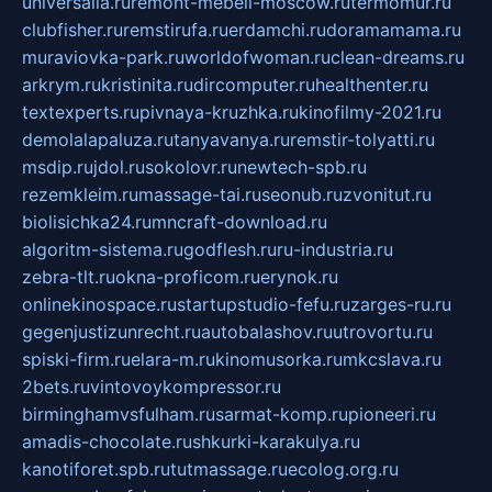
universalia.ru
remont-mebeli-moscow.ru
termomur.ru
clubfisher.ru
remstirufa.ru
erdamchi.ru
doramamama.ru
muraviovka-park.ru
worldofwoman.ru
clean-dreams.ru
arkrym.ru
kristinita.ru
dircomputer.ru
healthenter.ru
textexperts.ru
pivnaya-kruzhka.ru
kinofilmy-2021.ru
demolalapaluza.ru
tanyavanya.ru
remstir-tolyatti.ru
msdip.ru
jdol.ru
sokolovr.ru
newtech-spb.ru
rezemkleim.ru
massage-tai.ru
seonub.ru
zvonitut.ru
biolisichka24.ru
mncraft-download.ru
algoritm-sistema.ru
godflesh.ru
ru-industria.ru
zebra-tlt.ru
okna-proficom.ru
erynok.ru
onlinekinospace.ru
startupstudio-fefu.ru
zarges-ru.ru
gegenjustizunrecht.ru
autobalashov.ru
utrovortu.ru
spiski-firm.ru
elara-m.ru
kinomusorka.ru
mkcslava.ru
2bets.ru
vintovoykompressor.ru
birminghamvsfulham.ru
sarmat-komp.ru
pioneeri.ru
amadis-chocolate.ru
shkurki-karakulya.ru
kanotiforet.spb.ru
tutmassage.ru
ecolog.org.ru