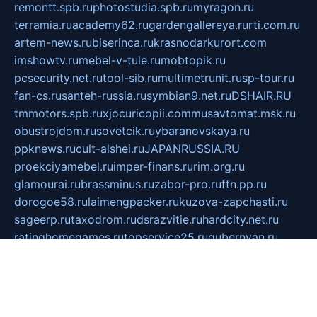
remontt.spb.ru
photostudia.spb.ru
myragon.ru
terramia.ru
academy62.ru
gardengallereya.ru
rti.com.ru
artem-news.ru
biserinca.ru
krasnodarkurort.com
imshowtv.ru
mebel-v-tule.ru
mobtopik.ru
pcsecurity.net.ru
tool-sib.ru
multimetrunit.ru
sp-tour.ru
fan-cs.ru
santeh-russia.ru
symbian9.net.ru
DSHAIR.RU
tmmotors.spb.ru
xjocuricopii.com
musavtomat.msk.ru
obustrojdom.ru
sovetcik.ru
ybaranovskaya.ru
ppknews.ru
cult-alshei.ru
JAPANRUSSIA.RU
proekciyamebel.ru
imper-finans.ru
rim.org.ru
glamourai.ru
brassminus.ru
zabor-pro.ru
ftn.pp.ru
dorogoe58.ru
laimengpacker.ru
kuzova-zapchasti.ru
sageerp.ru
taxodrom.ru
dsrazvitie.ru
hardcity.net.ru
ratinghomegames.ru
topservice25.ru
gubernyan.ru
gtglasslined.ru
ii4.ru
tssport.spb.ru
andorra24.com
blackwallstreet.ru
oboimos.ru
optim-doors.com.ru
ikuch.ru
nycr.org.ru
npa21.ru
vremya-ch.spb.ru
desert000.ru
ivtorgi.ru
ifiori.ru
catalog-statei.ru