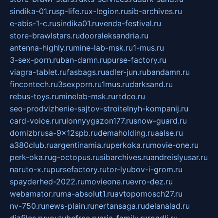
sindika-01.ru
sp-life.ru
x-legion.ru
sib-archives.ru
e-abis-1-c.ru
sindika01.ru
venda-festival.ru
store-brawlstars.ru
dooraleksandria.ru
antenna-highly.ru
mine-lab-msk.ru
1-mus.ru
3-sex-porn.ru
ban-damn.ru
purse-factory.ru
viagra-tablet.ru
fasbags.ru
adler-jun.ru
bandamn.ru
fincontech.ru
3sexporn.ru
1mus.ru
darksand.ru
rebus-toys.ru
minelab-msk.ru
rtdco.ru
seo-prodvizhenie-sajtov-stroitelnyh-kompanij.ru
card-voice.ru
rulonnyygazon177.ru
snow-guard.ru
domizbrusa-9x12spb.ru
demaholding.ru
aalse.ru
a380club.ru
argentinamia.ru
perkoka.ru
movie-one.ru
perk-oka.ru
g-octopus.ru
sibarchives.ru
andreislyusar.ru
naruto-x.ru
pursefactory.ru
tor-lyubov-i-grom.ru
spayderhed-2022.ru
movieone.ru
evro-dez.ru
webamator.ru
ma-absolut1.ru
avtopomosch27.ru
nv-750.ru
news-plain.ru
nertansaga.ru
delanalad.ru