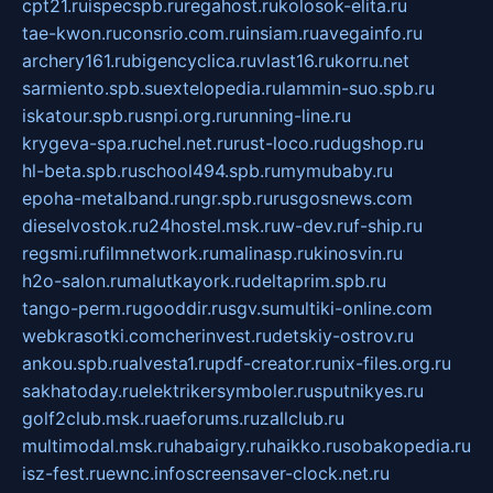
cpt21.ru
ispecspb.ru
regahost.ru
kolosok-elita.ru
tae-kwon.ru
consrio.com.ru
insiam.ru
avegainfo.ru
archery161.ru
bigencyclica.ru
vlast16.ru
korru.net
sarmiento.spb.su
extelopedia.ru
lammin-suo.spb.ru
iskatour.spb.ru
snpi.org.ru
running-line.ru
krygeva-spa.ru
chel.net.ru
rust-loco.ru
dugshop.ru
hl-beta.spb.ru
school494.spb.ru
mymubaby.ru
epoha-metalband.ru
ngr.spb.ru
rusgosnews.com
dieselvostok.ru
24hostel.msk.ru
w-dev.ru
f-ship.ru
regsmi.ru
filmnetwork.ru
malinasp.ru
kinosvin.ru
h2o-salon.ru
malutkayork.ru
deltaprim.spb.ru
tango-perm.ru
gooddir.ru
sgv.su
multiki-online.com
webkrasotki.com
cherinvest.ru
detskiy-ostrov.ru
ankou.spb.ru
alvesta1.ru
pdf-creator.ru
nix-files.org.ru
sakhatoday.ru
elektrikersymboler.ru
sputnikyes.ru
golf2club.msk.ru
aeforums.ru
zallclub.ru
multimodal.msk.ru
habaigry.ru
haikko.ru
sobakopedia.ru
isz-fest.ru
ewnc.info
screensaver-clock.net.ru