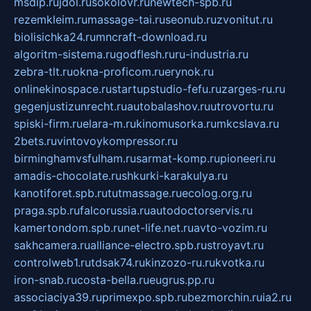
msdip.ru
jdol.ru
sokolovr.ru
newtech-spb.ru
rezemkleim.ru
massage-tai.ru
seonub.ru
zvonitut.ru
biolisichka24.ru
mncraft-download.ru
algoritm-sistema.ru
godflesh.ru
ru-industria.ru
zebra-tlt.ru
okna-proficom.ru
erynok.ru
onlinekinospace.ru
startupstudio-fefu.ru
zarges-ru.ru
gegenjustizunrecht.ru
autobalashov.ru
utrovortu.ru
spiski-firm.ru
elara-m.ru
kinomusorka.ru
mkcslava.ru
2bets.ru
vintovoykompressor.ru
birminghamvsfulham.ru
sarmat-komp.ru
pioneeri.ru
amadis-chocolate.ru
shkurki-karakulya.ru
kanotiforet.spb.ru
tutmassage.ru
ecolog.org.ru
praga.spb.ru
falcorussia.ru
autodoctorservis.ru
kamertondom.spb.ru
net-life.net.ru
avto-vozim.ru
sakhcamera.ru
alliance-electro.spb.ru
stroyavt.ru
controlweb1.ru
tdsak74.ru
kinzozo-ru.ru
kvotka.ru
iron-snab.ru
costa-bella.ru
eugrus.pp.ru
associaciya39.ru
primexpo.spb.ru
bezmorchin.ru
ia2.ru