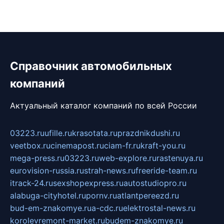
Справочник автомобильных
компаний
Актуальный каталог компаний по всей России
03223.ru
ufille.ru
krasotata.ru
prazdnikdushi.ru
veetbox.ru
cinemapost.ru
ciam-fr.ru
kraft-you.ru
mega-press.ru
03223.ru
web-explore.ru
rastenuya.ru
eurovision-russia.ru
strah-news.ru
freeride-team.ru
itrack-24.ru
sexshopexpress.ru
autostudiopro.ru
alabuga-cityhotel.ru
pornv.ru
atlantpereezd.ru
bud-em-znakomye.ru
a-cdc.ru
elektrostal-news.ru
korolevremont-market.ru
budem-znakomye.ru