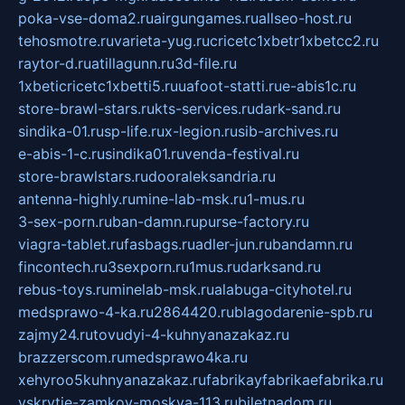
poka-vse-doma2.ru
airgungames.ru
allseo-host.ru
tehosmotre.ru
varieta-yug.ru
cricetc1xbetr1xbetcc2.ru
raytor-d.ru
atillagunn.ru
3d-file.ru
1xbeticricetc1xbetti5.ru
uafoot-statti.ru
e-abis1c.ru
store-brawl-stars.ru
kts-services.ru
dark-sand.ru
sindika-01.ru
sp-life.ru
x-legion.ru
sib-archives.ru
e-abis-1-c.ru
sindika01.ru
venda-festival.ru
store-brawlstars.ru
dooraleksandria.ru
antenna-highly.ru
mine-lab-msk.ru
1-mus.ru
3-sex-porn.ru
ban-damn.ru
purse-factory.ru
viagra-tablet.ru
fasbags.ru
adler-jun.ru
bandamn.ru
fincontech.ru
3sexporn.ru
1mus.ru
darksand.ru
rebus-toys.ru
minelab-msk.ru
alabuga-cityhotel.ru
medsprawo-4-ka.ru
2864420.ru
blagodarenie-spb.ru
zajmy24.ru
tovudyi-4-kuhnyanazakaz.ru
brazzerscom.ru
medsprawo4ka.ru
xehyroo5kuhnyanazakaz.ru
fabrikayfabrikaefabrika.ru
vskrytie-zamkov-moskva-113.ru
biletnadom.ru