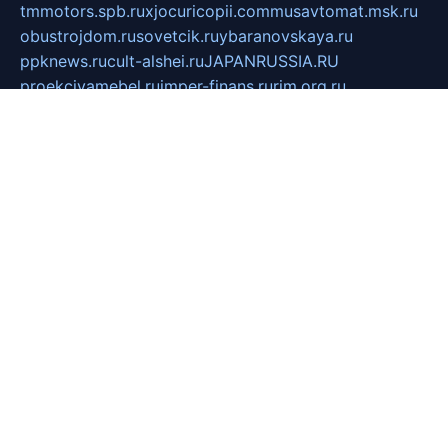
tmmotors.spb.ru
xjocuricopii.com
musavtomat.msk.ru
obustrojdom.ru
sovetcik.ru
ybaranovskaya.ru
ppknews.ru
cult-alshei.ru
JAPANRUSSIA.RU
proekciyamebel.ru
imper-finans.ru
rim.org.ru
glamourai.ru
brassminus.ru
zabor-pro.ru
ftn.pp.ru
dorogoe58.ru
laimengpacker.ru
kuzova-zapchasti.ru
sageerp.ru
taxodrom.ru
dsrazvitie.ru
hardcity.net.ru
ratinghomegames.ru
topservice25.ru
gubernyan.ru
gtglasslined.ru
ii4.ru
tssport.spb.ru
andorra24.com
blackwallstreet.ru
oboimos.ru
optim-doors.com.ru
ikuch.ru
nycr.org.ru
npa21.ru
vremya-ch.spb.ru
desert000.ru
ivtorgi.ru
ifiori.ru
catalog-statei.ru
dcv.org.ru
spetsmaster174.ru
ipkameryhiseeu.ru
dum26.ru
ruspol.spb.ru
fr-opendp.ru
kam-solnyshko.ru
cheyenne-arapaho.ru
sevzapmetal.spb.ru
ted-lapidus.spb.ru
parasite-eliminator.ru
sigma-complete.ru
modernworld.ru
dama-moda.ru
eholot-group.ru
sk-nvkz.ru
DRONGOLD.RU