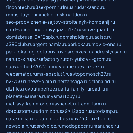
fincontech.ru
3sexporn.ru
1mus.ru
darksand.ru
rebus-toys.ru
minelab-msk.ru
rtdco.ru
seo-prodvizhenie-sajtov-stroitelnyh-kompanij.ru
card-voice.ru
rulonnyygazon177.ru
snow-guard.ru
domizbrusa-9x12spb.ru
demaholding.ru
aalse.ru
a380club.ru
argentinamia.ru
perkoka.ru
movie-one.ru
perk-oka.ru
g-octopus.ru
sibarchives.ru
andreislyusar.ru
naruto-x.ru
pursefactory.ru
tor-lyubov-i-grom.ru
spayderhed-2022.ru
movieone.ru
evro-dez.ru
webamator.ru
ma-absolut1.ru
avtopomosch27.ru
nv-750.ru
news-plain.ru
nertansaga.ru
delanalad.ru
dizfiles.ru
youtubefree.ru
aria-family.ru
roadli.ru
planeta-samara.ru
mysmartbuy.ru
matrasy-kemerovo.ru
ashanet.ru
trade-farm.ru
dotcustoms.ru
domizbrusa9x12spb.ru
autodamp.ru
narasimha.ru
djcommodities.ru
nv750.ru
x-ton.ru
newsplain.ru
cardvoice.ru
modopaper.ru
manunae.ru