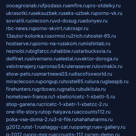
oooagrosnab.ru
fpodaso.ru
emfire.ru
pro-otdelky.ru
ukrasotki.ru
seksuzbek.ru
seks-uzbek.ru
porno-vk.ru
sovratili.ru
olecoon.ru
vd-dosug.ru
adonyev.ru
rbc-news.ru
porno-skvirt.ru
krospr.ru
13autor-kolonka.ru
sormol.ru
2rich.ru
hostel-65.ru
hostserve.ru
porno-na-russkom.ru
mishinlab.ru
neznobi.ru
bigfatcc.ru
habble.ru
starbucksvia.ru
delfinet.ru
silvernano.ru
elestal.ru
vektor-doroga.ru
velotrenajery.ru
pronso54.ru
lenasever.ru
lovinskix.ru
show-pets.ru
smartnews03.ru
discofoxworld.ru
miraclecoon.ru
pongup.ru
hostel65.ru
liura.ru
glasspb.ru
firehunters.ru
gribowo.ru
gnalis.ru
bulkitula.ru
hometown-france.ru
1-xbeticricetc-1-xbetti-5.ru
shop-garena.ru
cricetc-1-xbetr-1-xbetcc-2.ru
one-life-story.ru
top-halyava.ru
accounts112.ru
poka-vse-doma-2.ru
3-d-file.ru
hahahaharms.ru
g2012.ru
tst-1.ru
shaggy-cat.ru
opsmgr.ru
ev-gallery.ru
g-2012.ru
ops-mgr.ru
accounts-112.ru
csm-demo.ru