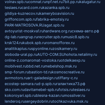
volnav.spb.ru
comnat.ru
npf.net.ru
7bit.pp.ru
kalugatur.ru
tesiaes.ru
card.com.ru
kazanka.spb.ru
gildiya-kuznecov.ru
kameryboavision.ru
griffoncom.spb.ru
fabrika-emotsiy.ru
PARK-MATROSOVA.RU
agat.spb.ru
avtoyurist-moskva1.ru
hardware.org.ru
схема-авто.рф
dg-lab.ru
angrup.ru
recruiter.spb.ru
music8.spb.ru
krsk124.ru
kubok.spb.ru
romanofforex.ru
analitikaplus.ru
spyonline.ru
zosikamery.ru
sloboda-ural.pp.ru
AUTO-COM.SU
hohota.net
alimy.ru
online-z.com
aromat-vostoka.ru
otdelkaexp.ru
mobilvest.ru
bbd.net.ru
mebelshop.msk.ru
smp-forum.ru
bastion-td.ru
kosmoscreative.ru
avrmotors.ru
art-galadesign.ru
tiffany-c.ru
ecostep-samara.ru
d-p.spb.ru
галактика73.рф
sko.com.ru
davitamebel-spb.ru
fotsis.ru
tesiaes.ru
kokoroyari.spb.ru
blesna-kazan.ru
mossilver.ru
lenderoq.ru
sergeydobrin.ru
tochkazvuka.msk.ru