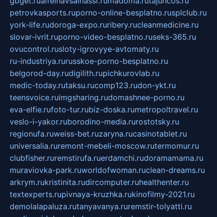
gbget.ru
alfeihavsalnassr.ru
madoma.ru
tajuncos.ru
petrovkasports.ru
porno-online-besplatno.ru
splclub.ru
york-life.ru
doroga-expo.ru
ribery.ru
cleanmedicine.ru
slovar-ivrit.ru
porno-video-besplatno.ru
seks-365.ru
ovucontrol.ru
sloty-igrovyye-avtomaty.ru
ru-industriya.ru
russkoe-porno-besplatno.ru
belgorod-day.ru
digilith.ru
pichkurovlab.ru
medic-today.ru
taksu.ru
comp123.ru
don-ykt.ru
teensvoice.ru
imgsharing.ru
domashnee-porno.ru
eva-elfie.ru
foto-tur.ru
biz-doska.ru
metropoltravel.ru
veslo-i-yakor.ru
borodino-media.ru
rostotsky.ru
regionufa.ru
weiss-bet.ru
zaryna.ru
casinotablet.ru
universalia.ru
remont-mebeli-moscow.ru
termomur.ru
clubfisher.ru
remstirufa.ru
erdamchi.ru
doramamama.ru
muraviovka-park.ru
worldofwoman.ru
clean-dreams.ru
arkrym.ru
kristinita.ru
dircomputer.ru
healthenter.ru
textexperts.ru
pivnaya-kruzhka.ru
kinofilmy-2021.ru
demolalapaluza.ru
tanyavanya.ru
remstir-tolyatti.ru