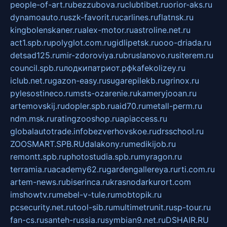
people-of-art.ru
bezzubova.ru
clubtibet.ru
orior-aks.ru
dynamoauto.ru
szk-favorit.ru
carlines.ru
flatnsk.ru
kingbolenskaner.ru
alex-motor.ru
astroline.net.ru
act1.spb.ru
polyglot.com.ru
gidlipetsk.ru
ooo-driada.ru
detsad125.ru
mir-zdoroviya.ru
bruslanovo.ru
siterem.ru
council.spb.ru
лодкипатриот.рф
kafekolizey.ru
iclub.net.ru
gazon-easy.ru
sugarepilekb.ru
grinox.ru
pylesostineco.ru
msts-ozarenie.ru
kameryjooan.ru
artemovskij.ru
dopler.spb.ru
aid70.ru
metall-perm.ru
ndm.msk.ru
ratingzooshop.ru
apiaccess.ru
globalautotrade.info
bezverhovskoe.ru
drsschool.ru
ZOOSMART.SPB.RU
dalakony.ru
medikijob.ru
remontt.spb.ru
photostudia.spb.ru
myragon.ru
terramia.ru
academy62.ru
gardengallereya.ru
rti.com.ru
artem-news.ru
biserinca.ru
krasnodarkurort.com
imshowtv.ru
mebel-v-tule.ru
mobtopik.ru
pcsecurity.net.ru
tool-sib.ru
multimetrunit.ru
sp-tour.ru
fan-cs.ru
santeh-russia.ru
symbian9.net.ru
DSHAIR.RU