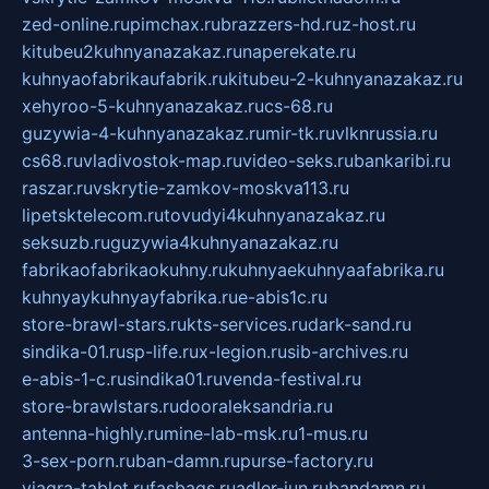
zed-online.ru
pimchax.ru
brazzers-hd.ru
z-host.ru
kitubeu2kuhnyanazakaz.ru
naperekate.ru
kuhnyaofabrikaufabrik.ru
kitubeu-2-kuhnyanazakaz.ru
xehyroo-5-kuhnyanazakaz.ru
cs-68.ru
guzywia-4-kuhnyanazakaz.ru
mir-tk.ru
vlknrussia.ru
cs68.ru
vladivostok-map.ru
video-seks.ru
bankaribi.ru
raszar.ru
vskrytie-zamkov-moskva113.ru
lipetsktelecom.ru
tovudyi4kuhnyanazakaz.ru
seksuzb.ru
guzywia4kuhnyanazakaz.ru
fabrikaofabrikaokuhny.ru
kuhnyaekuhnyaafabrika.ru
kuhnyaykuhnyayfabrika.ru
e-abis1c.ru
store-brawl-stars.ru
kts-services.ru
dark-sand.ru
sindika-01.ru
sp-life.ru
x-legion.ru
sib-archives.ru
e-abis-1-c.ru
sindika01.ru
venda-festival.ru
store-brawlstars.ru
dooraleksandria.ru
antenna-highly.ru
mine-lab-msk.ru
1-mus.ru
3-sex-porn.ru
ban-damn.ru
purse-factory.ru
viagra-tablet.ru
fasbags.ru
adler-jun.ru
bandamn.ru