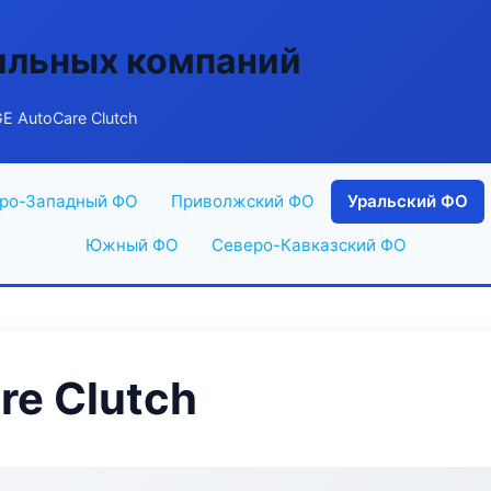
ильных компаний
 AutoCare Clutch
ро-Западный ФО
Приволжский ФО
Уральский ФО
Южный ФО
Северо-Кавказский ФО
e Clutch