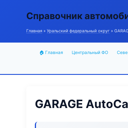
Справочник автомоб
Главная
»
Уральский федеральный округ
» GARAGE
🏠 Главная
Центральный ФО
Севе
GARAGE AutoCar