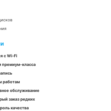
дисков
ния
ми
 с Wi‑Fi
м премиум-класса
запись
м работам
вное обслуживание
рый заказ редких
роль качества