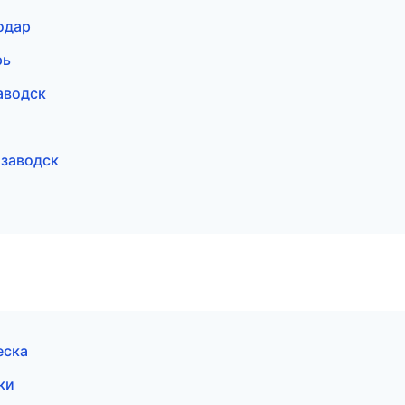
одар
рь
аводск
озаводск
еска
ки