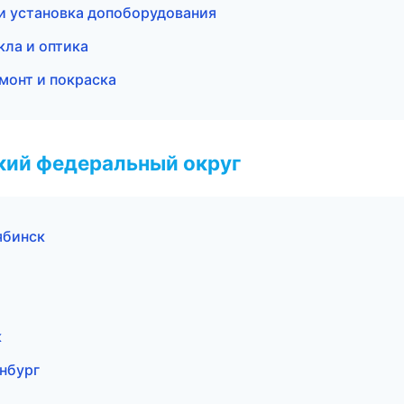
 и установка допоборудования
кла и оптика
емонт и покраска
ский федеральный округ
ябинск
к
инбург