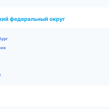
ский федеральный округ
бург
нск
к