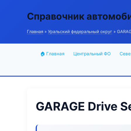
Справочник автомоб
Главная
»
Уральский федеральный округ
» GARAGE
🏠 Главная
Центральный ФО
Севе
GARAGE Drive S