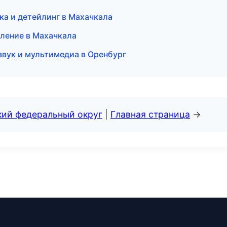
ка и детейлинг в Махачкала
пление в Махачкала
озвук и мультимедиа в Оренбург
кий федеральный округ
|
Главная страница
→