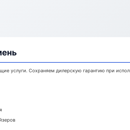
мень
ющие услуги. Сохраняем дилерскую гарантию при испо
я
йзеров