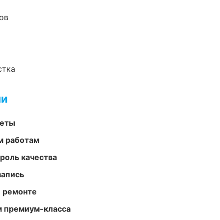
ов
стка
ми
меты
м работам
роль качества
запись
и ремонте
м премиум-класса