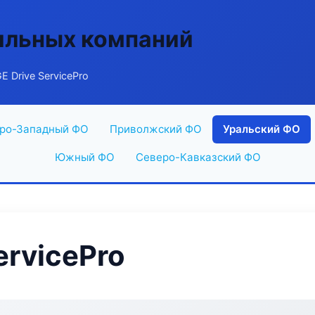
ильных компаний
 Drive ServicePro
ро-Западный ФО
Приволжский ФО
Уральский ФО
Южный ФО
Северо-Кавказский ФО
ervicePro