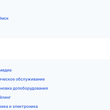
 Омск
имедиа
ическое обслуживание
тановка допоборудования
йлинг
рика и электроника