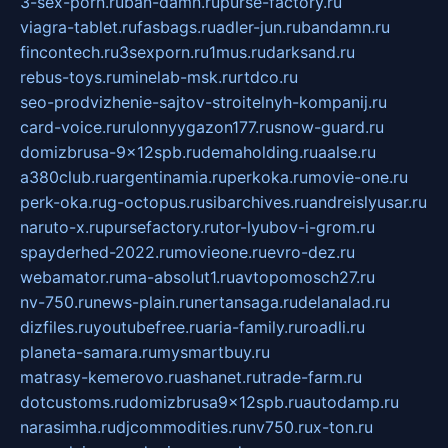
3-sex-porn.ru
ban-damn.ru
purse-factory.ru
viagra-tablet.ru
fasbags.ru
adler-jun.ru
bandamn.ru
fincontech.ru
3sexporn.ru
1mus.ru
darksand.ru
rebus-toys.ru
minelab-msk.ru
rtdco.ru
seo-prodvizhenie-sajtov-stroitelnyh-kompanij.ru
card-voice.ru
rulonnyygazon177.ru
snow-guard.ru
domizbrusa-9x12spb.ru
demaholding.ru
aalse.ru
a380club.ru
argentinamia.ru
perkoka.ru
movie-one.ru
perk-oka.ru
g-octopus.ru
sibarchives.ru
andreislyusar.ru
naruto-x.ru
pursefactory.ru
tor-lyubov-i-grom.ru
spayderhed-2022.ru
movieone.ru
evro-dez.ru
webamator.ru
ma-absolut1.ru
avtopomosch27.ru
nv-750.ru
news-plain.ru
nertansaga.ru
delanalad.ru
dizfiles.ru
youtubefree.ru
aria-family.ru
roadli.ru
planeta-samara.ru
mysmartbuy.ru
matrasy-kemerovo.ru
ashanet.ru
trade-farm.ru
dotcustoms.ru
domizbrusa9x12spb.ru
autodamp.ru
narasimha.ru
djcommodities.ru
nv750.ru
x-ton.ru