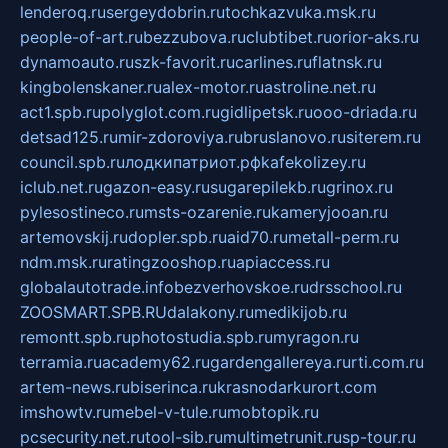
lenderoq.ru
sergeydobrin.ru
tochkazvuka.msk.ru
people-of-art.ru
bezzubova.ru
clubtibet.ru
orior-aks.ru
dynamoauto.ru
szk-favorit.ru
carlines.ru
flatnsk.ru
kingbolenskaner.ru
alex-motor.ru
astroline.net.ru
act1.spb.ru
polyglot.com.ru
gidlipetsk.ru
ooo-driada.ru
detsad125.ru
mir-zdoroviya.ru
bruslanovo.ru
siterem.ru
council.spb.ru
лодкипатриот.рф
kafekolizey.ru
iclub.net.ru
gazon-easy.ru
sugarepilekb.ru
grinox.ru
pylesostineco.ru
msts-ozarenie.ru
kameryjooan.ru
artemovskij.ru
dopler.spb.ru
aid70.ru
metall-perm.ru
ndm.msk.ru
ratingzooshop.ru
apiaccess.ru
globalautotrade.info
bezverhovskoe.ru
drsschool.ru
ZOOSMART.SPB.RU
dalakony.ru
medikijob.ru
remontt.spb.ru
photostudia.spb.ru
myragon.ru
terramia.ru
academy62.ru
gardengallereya.ru
rti.com.ru
artem-news.ru
biserinca.ru
krasnodarkurort.com
imshowtv.ru
mebel-v-tule.ru
mobtopik.ru
pcsecurity.net.ru
tool-sib.ru
multimetrunit.ru
sp-tour.ru