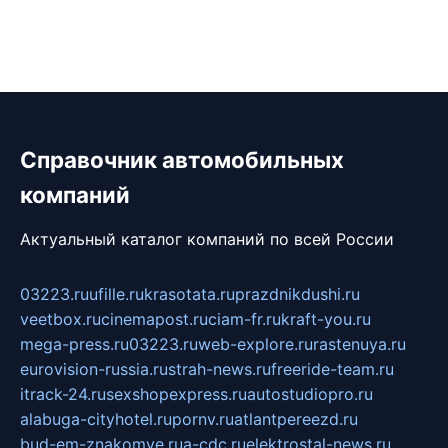
Справочник автомобильных
компаний
Актуальный каталог компаний по всей России
03223.ru
ufille.ru
krasotata.ru
prazdnikdushi.ru
veetbox.ru
cinemapost.ru
ciam-fr.ru
kraft-you.ru
mega-press.ru
03223.ru
web-explore.ru
rastenuya.ru
eurovision-russia.ru
strah-news.ru
freeride-team.ru
itrack-24.ru
sexshopexpress.ru
autostudiopro.ru
alabuga-cityhotel.ru
pornv.ru
atlantpereezd.ru
bud-em-znakomye.ru
a-cdc.ru
elektrostal-news.ru