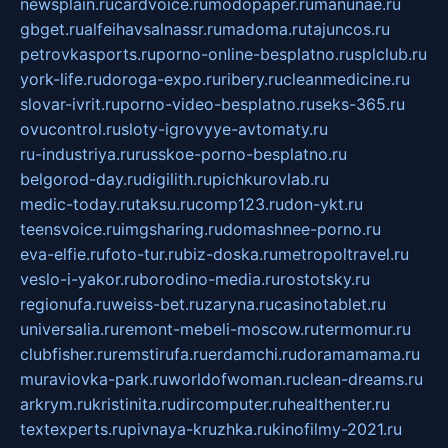
newsplain.ru
cardvoice.ru
modopaper.ru
manunae.ru
gbget.ru
alfeihavsalnassr.ru
madoma.ru
tajuncos.ru
petrovkasports.ru
porno-online-besplatno.ru
splclub.ru
york-life.ru
doroga-expo.ru
ribery.ru
cleanmedicine.ru
slovar-ivrit.ru
porno-video-besplatno.ru
seks-365.ru
ovucontrol.ru
sloty-igrovyye-avtomaty.ru
ru-industriya.ru
russkoe-porno-besplatno.ru
belgorod-day.ru
digilith.ru
pichkurovlab.ru
medic-today.ru
taksu.ru
comp123.ru
don-ykt.ru
teensvoice.ru
imgsharing.ru
domashnee-porno.ru
eva-elfie.ru
foto-tur.ru
biz-doska.ru
metropoltravel.ru
veslo-i-yakor.ru
borodino-media.ru
rostotsky.ru
regionufa.ru
weiss-bet.ru
zaryna.ru
casinotablet.ru
universalia.ru
remont-mebeli-moscow.ru
termomur.ru
clubfisher.ru
remstirufa.ru
erdamchi.ru
doramamama.ru
muraviovka-park.ru
worldofwoman.ru
clean-dreams.ru
arkrym.ru
kristinita.ru
dircomputer.ru
healthenter.ru
textexperts.ru
pivnaya-kruzhka.ru
kinofilmy-2021.ru