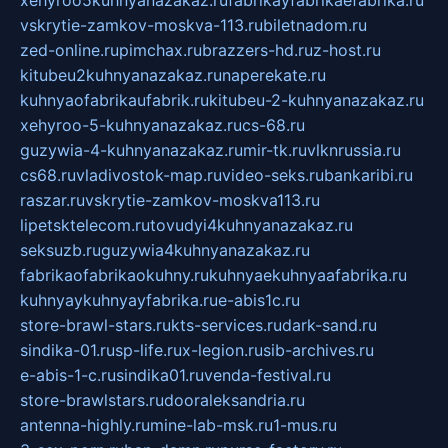
xehyroo5kuhnyanazakaz.ru
fabrikayfabrikaefabrika.ru
vskrytie-zamkov-moskva-113.ru
biletnadom.ru
zed-online.ru
pimchax.ru
brazzers-hd.ru
z-host.ru
kitubeu2kuhnyanazakaz.ru
naperekate.ru
kuhnyaofabrikaufabrik.ru
kitubeu-2-kuhnyanazakaz.ru
xehyroo-5-kuhnyanazakaz.ru
cs-68.ru
guzywia-4-kuhnyanazakaz.ru
mir-tk.ru
vlknrussia.ru
cs68.ru
vladivostok-map.ru
video-seks.ru
bankaribi.ru
raszar.ru
vskrytie-zamkov-moskva113.ru
lipetsktelecom.ru
tovudyi4kuhnyanazakaz.ru
seksuzb.ru
guzywia4kuhnyanazakaz.ru
fabrikaofabrikaokuhny.ru
kuhnyaekuhnyaafabrika.ru
kuhnyaykuhnyayfabrika.ru
e-abis1c.ru
store-brawl-stars.ru
kts-services.ru
dark-sand.ru
sindika-01.ru
sp-life.ru
x-legion.ru
sib-archives.ru
e-abis-1-c.ru
sindika01.ru
venda-festival.ru
store-brawlstars.ru
dooraleksandria.ru
antenna-highly.ru
mine-lab-msk.ru
1-mus.ru