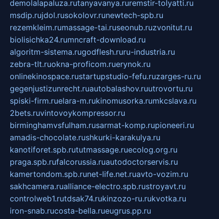
demolalapaluza.ru
tanyavanya.ru
remstir-tolyatti.ru
msdip.ru
jdol.ru
sokolovr.ru
newtech-spb.ru
rezemkleim.ru
massage-tai.ru
seonub.ru
zvonitut.ru
biolisichka24.ru
mncraft-download.ru
algoritm-sistema.ru
godflesh.ru
ru-industria.ru
zebra-tlt.ru
okna-proficom.ru
erynok.ru
onlinekinospace.ru
startupstudio-fefu.ru
zarges-ru.ru
gegenjustizunrecht.ru
autobalashov.ru
utrovortu.ru
spiski-firm.ru
elara-m.ru
kinomusorka.ru
mkcslava.ru
2bets.ru
vintovoykompressor.ru
birminghamvsfulham.ru
sarmat-komp.ru
pioneeri.ru
amadis-chocolate.ru
shkurki-karakulya.ru
kanotiforet.spb.ru
tutmassage.ru
ecolog.org.ru
praga.spb.ru
falcorussia.ru
autodoctorservis.ru
kamertondom.spb.ru
net-life.net.ru
avto-vozim.ru
sakhcamera.ru
alliance-electro.spb.ru
stroyavt.ru
controlweb1.ru
tdsak74.ru
kinzozo-ru.ru
kvotka.ru
iron-snab.ru
costa-bella.ru
eugrus.pp.ru