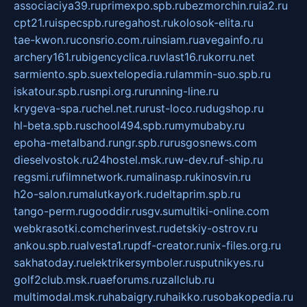
associaciya39.ru
primexpo.spb.ru
bezmorchin.ru
ia2.ru
cpt21.ru
ispecspb.ru
regahost.ru
kolosok-elita.ru
tae-kwon.ru
consrio.com.ru
insiam.ru
avegainfo.ru
archery161.ru
bigencyclica.ru
vlast16.ru
korru.net
sarmiento.spb.su
extelopedia.ru
lammin-suo.spb.ru
iskatour.spb.ru
snpi.org.ru
running-line.ru
krygeva-spa.ru
chel.net.ru
rust-loco.ru
dugshop.ru
hl-beta.spb.ru
school494.spb.ru
mymubaby.ru
epoha-metalband.ru
ngr.spb.ru
rusgosnews.com
dieselvostok.ru
24hostel.msk.ru
w-dev.ru
f-ship.ru
regsmi.ru
filmnetwork.ru
malinasp.ru
kinosvin.ru
h2o-salon.ru
malutkayork.ru
deltaprim.spb.ru
tango-perm.ru
gooddir.ru
sgv.su
multiki-online.com
webkrasotki.com
cherinvest.ru
detskiy-ostrov.ru
ankou.spb.ru
alvesta1.ru
pdf-creator.ru
nix-files.org.ru
sakhatoday.ru
elektrikersymboler.ru
sputnikyes.ru
golf2club.msk.ru
aeforums.ru
zallclub.ru
multimodal.msk.ru
habaigry.ru
haikko.ru
sobakopedia.ru