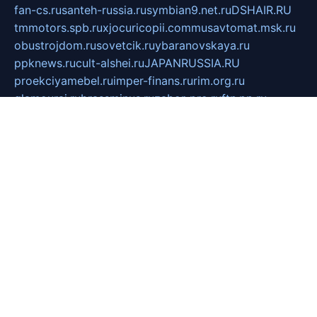
fan-cs.ru
santeh-russia.ru
symbian9.net.ru
DSHAIR.RU
tmmotors.spb.ru
xjocuricopii.com
musavtomat.msk.ru
obustrojdom.ru
sovetcik.ru
ybaranovskaya.ru
ppknews.ru
cult-alshei.ru
JAPANRUSSIA.RU
proekciyamebel.ru
imper-finans.ru
rim.org.ru
glamourai.ru
brassminus.ru
zabor-pro.ru
ftn.pp.ru
dorogoe58.ru
laimengpacker.ru
kuzova-zapchasti.ru
sageerp.ru
taxodrom.ru
dsrazvitie.ru
hardcity.net.ru
ratinghomegames.ru
topservice25.ru
gubernyan.ru
gtglasslined.ru
ii4.ru
tssport.spb.ru
andorra24.com
blackwallstreet.ru
oboimos.ru
optim-doors.com.ru
ikuch.ru
nycr.org.ru
npa21.ru
vremya-ch.spb.ru
desert000.ru
ivtorgi.ru
ifiori.ru
catalog-statei.ru
dcv.org.ru
spetsmaster174.ru
ipkameryhiseeu.ru
dum26.ru
ruspol.spb.ru
fr-opendp.ru
kam-solnyshko.ru
cheyenne-arapaho.ru
sevzapmetal.spb.ru
ted-lapidus.spb.ru
parasite-eliminator.ru
sigma-complete.ru
modernworld.ru
dama-moda.ru