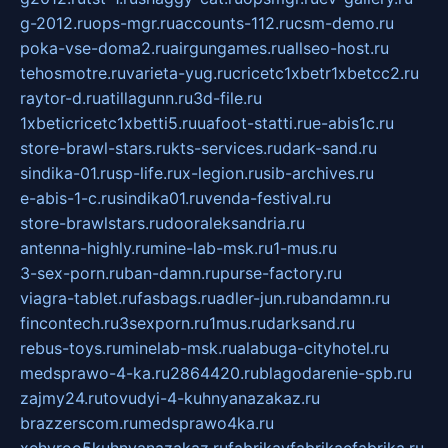
g-2012.ru
ops-mgr.ru
accounts-112.ru
csm-demo.ru
poka-vse-doma2.ru
airgungames.ru
allseo-host.ru
tehosmotre.ru
varieta-yug.ru
cricetc1xbetr1xbetcc2.ru
raytor-d.ru
atillagunn.ru
3d-file.ru
1xbeticricetc1xbetti5.ru
uafoot-statti.ru
e-abis1c.ru
store-brawl-stars.ru
kts-services.ru
dark-sand.ru
sindika-01.ru
sp-life.ru
x-legion.ru
sib-archives.ru
e-abis-1-c.ru
sindika01.ru
venda-festival.ru
store-brawlstars.ru
dooraleksandria.ru
antenna-highly.ru
mine-lab-msk.ru
1-mus.ru
3-sex-porn.ru
ban-damn.ru
purse-factory.ru
viagra-tablet.ru
fasbags.ru
adler-jun.ru
bandamn.ru
fincontech.ru
3sexporn.ru
1mus.ru
darksand.ru
rebus-toys.ru
minelab-msk.ru
alabuga-cityhotel.ru
medsprawo-4-ka.ru
2864420.ru
blagodarenie-spb.ru
zajmy24.ru
tovudyi-4-kuhnyanazakaz.ru
brazzerscom.ru
medsprawo4ka.ru