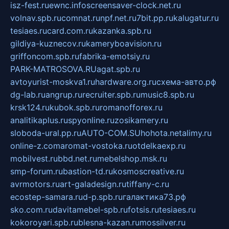
isz-fest.ru
ewnc.info
screensaver-clock.net.ru
volnav.spb.ru
comnat.ru
npf.net.ru
7bit.pp.ru
kalugatur.ru
tesiaes.ru
card.com.ru
kazanka.spb.ru
gildiya-kuznecov.ru
kameryboavision.ru
griffoncom.spb.ru
fabrika-emotsiy.ru
PARK-MATROSOVA.RU
agat.spb.ru
avtoyurist-moskva1.ru
hardware.org.ru
схема-авто.рф
dg-lab.ru
angrup.ru
recruiter.spb.ru
music8.spb.ru
krsk124.ru
kubok.spb.ru
romanofforex.ru
analitikaplus.ru
spyonline.ru
zosikamery.ru
sloboda-ural.pp.ru
AUTO-COM.SU
hohota.net
alimy.ru
online-z.com
aromat-vostoka.ru
otdelkaexp.ru
mobilvest.ru
bbd.net.ru
mebelshop.msk.ru
smp-forum.ru
bastion-td.ru
kosmoscreative.ru
avrmotors.ru
art-galadesign.ru
tiffany-c.ru
ecostep-samara.ru
d-p.spb.ru
галактика73.рф
sko.com.ru
davitamebel-spb.ru
fotsis.ru
tesiaes.ru
kokoroyari.spb.ru
blesna-kazan.ru
mossilver.ru