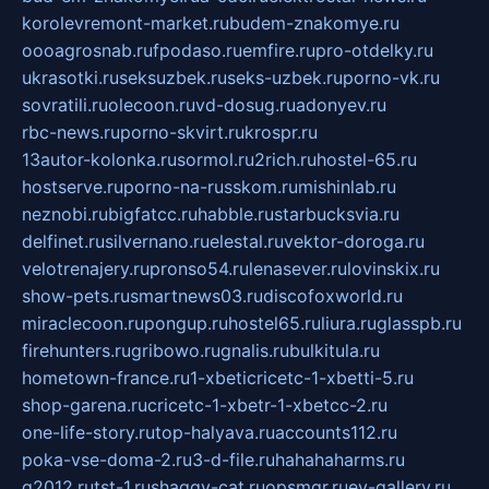
korolevremont-market.ru
budem-znakomye.ru
oooagrosnab.ru
fpodaso.ru
emfire.ru
pro-otdelky.ru
ukrasotki.ru
seksuzbek.ru
seks-uzbek.ru
porno-vk.ru
sovratili.ru
olecoon.ru
vd-dosug.ru
adonyev.ru
rbc-news.ru
porno-skvirt.ru
krospr.ru
13autor-kolonka.ru
sormol.ru
2rich.ru
hostel-65.ru
hostserve.ru
porno-na-russkom.ru
mishinlab.ru
neznobi.ru
bigfatcc.ru
habble.ru
starbucksvia.ru
delfinet.ru
silvernano.ru
elestal.ru
vektor-doroga.ru
velotrenajery.ru
pronso54.ru
lenasever.ru
lovinskix.ru
show-pets.ru
smartnews03.ru
discofoxworld.ru
miraclecoon.ru
pongup.ru
hostel65.ru
liura.ru
glasspb.ru
firehunters.ru
gribowo.ru
gnalis.ru
bulkitula.ru
hometown-france.ru
1-xbeticricetc-1-xbetti-5.ru
shop-garena.ru
cricetc-1-xbetr-1-xbetcc-2.ru
one-life-story.ru
top-halyava.ru
accounts112.ru
poka-vse-doma-2.ru
3-d-file.ru
hahahaharms.ru
g2012.ru
tst-1.ru
shaggy-cat.ru
opsmgr.ru
ev-gallery.ru