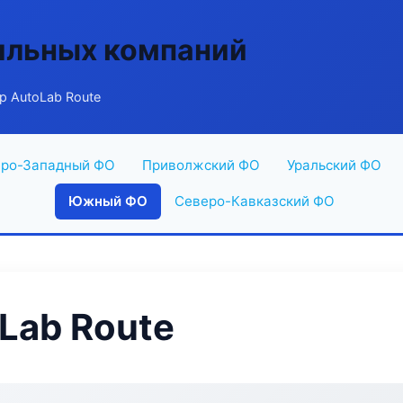
ильных компаний
р AutoLab Route
ро-Западный ФО
Приволжский ФО
Уральский ФО
Южный ФО
Северо-Кавказский ФО
Lab Route