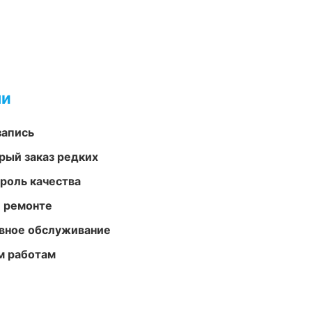
ми
запись
рый заказ редких
роль качества
и ремонте
вное обслуживание
м работам