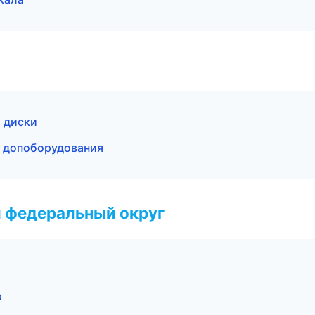
и диски
а допоборудования
 федеральный округ
р