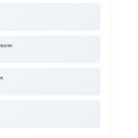
вали.
я.