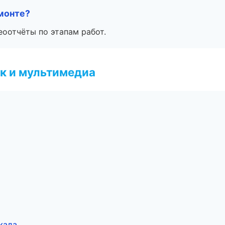
монте?
еоотчёты по этапам работ.
к и мультимедиа
кала