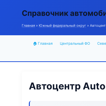
Справочник автомоб
Главная
»
Южный федеральный округ
» Автоцент
🏠 Главная
Центральный ФО
Севе
Автоцентр Auto