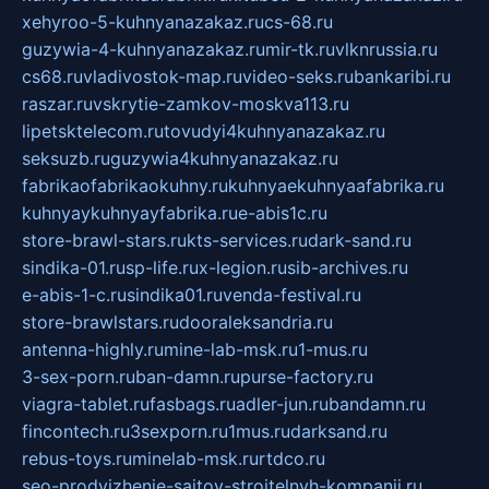
xehyroo-5-kuhnyanazakaz.ru
cs-68.ru
guzywia-4-kuhnyanazakaz.ru
mir-tk.ru
vlknrussia.ru
cs68.ru
vladivostok-map.ru
video-seks.ru
bankaribi.ru
raszar.ru
vskrytie-zamkov-moskva113.ru
lipetsktelecom.ru
tovudyi4kuhnyanazakaz.ru
seksuzb.ru
guzywia4kuhnyanazakaz.ru
fabrikaofabrikaokuhny.ru
kuhnyaekuhnyaafabrika.ru
kuhnyaykuhnyayfabrika.ru
e-abis1c.ru
store-brawl-stars.ru
kts-services.ru
dark-sand.ru
sindika-01.ru
sp-life.ru
x-legion.ru
sib-archives.ru
e-abis-1-c.ru
sindika01.ru
venda-festival.ru
store-brawlstars.ru
dooraleksandria.ru
antenna-highly.ru
mine-lab-msk.ru
1-mus.ru
3-sex-porn.ru
ban-damn.ru
purse-factory.ru
viagra-tablet.ru
fasbags.ru
adler-jun.ru
bandamn.ru
fincontech.ru
3sexporn.ru
1mus.ru
darksand.ru
rebus-toys.ru
minelab-msk.ru
rtdco.ru
seo-prodvizhenie-sajtov-stroitelnyh-kompanij.ru