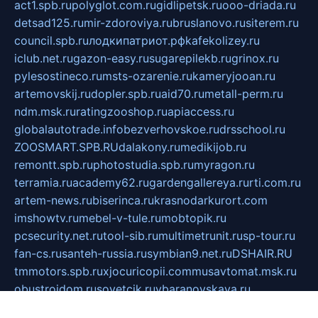
act1.spb.ru
polyglot.com.ru
gidlipetsk.ru
ooo-driada.ru
detsad125.ru
mir-zdoroviya.ru
bruslanovo.ru
siterem.ru
council.spb.ru
лодкипатриот.рф
kafekolizey.ru
iclub.net.ru
gazon-easy.ru
sugarepilekb.ru
grinox.ru
pylesostineco.ru
msts-ozarenie.ru
kameryjooan.ru
artemovskij.ru
dopler.spb.ru
aid70.ru
metall-perm.ru
ndm.msk.ru
ratingzooshop.ru
apiaccess.ru
globalautotrade.info
bezverhovskoe.ru
drsschool.ru
ZOOSMART.SPB.RU
dalakony.ru
medikijob.ru
remontt.spb.ru
photostudia.spb.ru
myragon.ru
terramia.ru
academy62.ru
gardengallereya.ru
rti.com.ru
artem-news.ru
biserinca.ru
krasnodarkurort.com
imshowtv.ru
mebel-v-tule.ru
mobtopik.ru
pcsecurity.net.ru
tool-sib.ru
multimetrunit.ru
sp-tour.ru
fan-cs.ru
santeh-russia.ru
symbian9.net.ru
DSHAIR.RU
tmmotors.spb.ru
xjocuricopii.com
musavtomat.msk.ru
obustrojdom.ru
sovetcik.ru
ybaranovskaya.ru
ppknews.ru
cult-alshei.ru
JAPANRUSSIA.RU