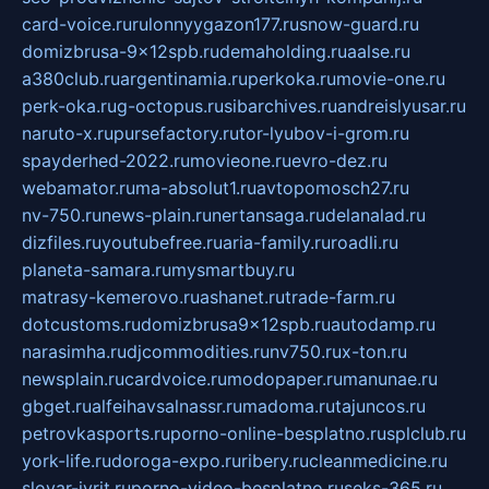
card-voice.ru
rulonnyygazon177.ru
snow-guard.ru
domizbrusa-9x12spb.ru
demaholding.ru
aalse.ru
a380club.ru
argentinamia.ru
perkoka.ru
movie-one.ru
perk-oka.ru
g-octopus.ru
sibarchives.ru
andreislyusar.ru
naruto-x.ru
pursefactory.ru
tor-lyubov-i-grom.ru
spayderhed-2022.ru
movieone.ru
evro-dez.ru
webamator.ru
ma-absolut1.ru
avtopomosch27.ru
nv-750.ru
news-plain.ru
nertansaga.ru
delanalad.ru
dizfiles.ru
youtubefree.ru
aria-family.ru
roadli.ru
planeta-samara.ru
mysmartbuy.ru
matrasy-kemerovo.ru
ashanet.ru
trade-farm.ru
dotcustoms.ru
domizbrusa9x12spb.ru
autodamp.ru
narasimha.ru
djcommodities.ru
nv750.ru
x-ton.ru
newsplain.ru
cardvoice.ru
modopaper.ru
manunae.ru
gbget.ru
alfeihavsalnassr.ru
madoma.ru
tajuncos.ru
petrovkasports.ru
porno-online-besplatno.ru
splclub.ru
york-life.ru
doroga-expo.ru
ribery.ru
cleanmedicine.ru
slovar-ivrit.ru
porno-video-besplatno.ru
seks-365.ru