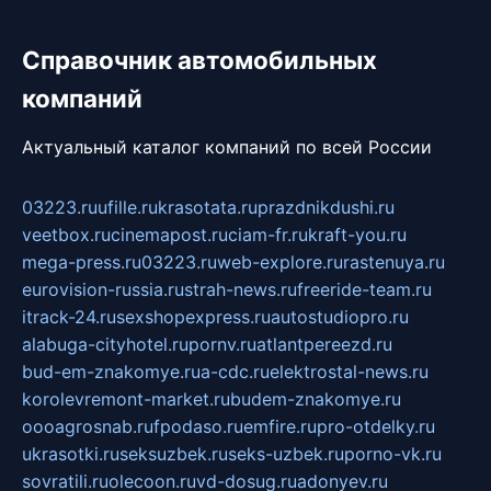
Справочник автомобильных
компаний
Актуальный каталог компаний по всей России
03223.ru
ufille.ru
krasotata.ru
prazdnikdushi.ru
veetbox.ru
cinemapost.ru
ciam-fr.ru
kraft-you.ru
mega-press.ru
03223.ru
web-explore.ru
rastenuya.ru
eurovision-russia.ru
strah-news.ru
freeride-team.ru
itrack-24.ru
sexshopexpress.ru
autostudiopro.ru
alabuga-cityhotel.ru
pornv.ru
atlantpereezd.ru
bud-em-znakomye.ru
a-cdc.ru
elektrostal-news.ru
korolevremont-market.ru
budem-znakomye.ru
oooagrosnab.ru
fpodaso.ru
emfire.ru
pro-otdelky.ru
ukrasotki.ru
seksuzbek.ru
seks-uzbek.ru
porno-vk.ru
sovratili.ru
olecoon.ru
vd-dosug.ru
adonyev.ru