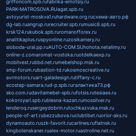
griffoncom.spb.ru
fabrika-emotsiy.ru
PARK-MATROSOVA.RU
agat.spb.ru
avtoyurist-moskva1.ru
hardware.org.ru
схема-авто.рф
dg-lab.ru
angrup.ru
recruiter.spb.ru
music8.spb.ru
krsk124.ru
kubok.spb.ru
romanofforex.ru
analitikaplus.ru
spyonline.ru
zosikamery.ru
sloboda-ural.pp.ru
AUTO-COM.SU
hohota.net
alimy.ru
online-z.com
aromat-vostoka.ru
otdelkaexp.ru
mobilvest.ru
bbd.net.ru
mebelshop.msk.ru
smp-forum.ru
bastion-td.ru
kosmoscreative.ru
avrmotors.ru
art-galadesign.ru
tiffany-c.ru
ecostep-samara.ru
d-p.spb.ru
галактика73.рф
sko.com.ru
davitamebel-spb.ru
fotsis.ru
tesiaes.ru
kokoroyari.spb.ru
blesna-kazan.ru
mossilver.ru
lenderoq.ru
sergeydobrin.ru
tochkazvuka.msk.ru
people-of-art.ru
bezzubova.ru
clubtibet.ru
orior-aks.ru
dynamoauto.ru
szk-favorit.ru
carlines.ru
flatnsk.ru
kingbolenskaner.ru
alex-motor.ru
astroline.net.ru