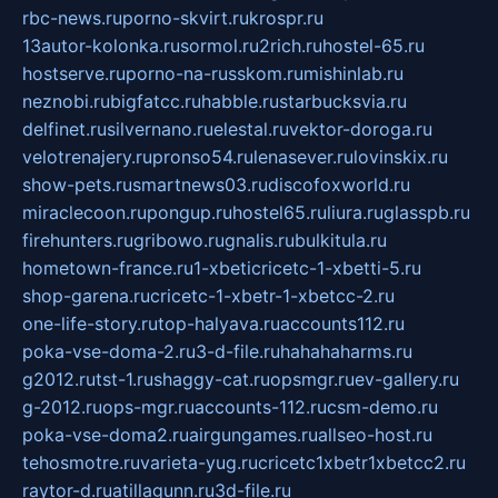
rbc-news.ru
porno-skvirt.ru
krospr.ru
13autor-kolonka.ru
sormol.ru
2rich.ru
hostel-65.ru
hostserve.ru
porno-na-russkom.ru
mishinlab.ru
neznobi.ru
bigfatcc.ru
habble.ru
starbucksvia.ru
delfinet.ru
silvernano.ru
elestal.ru
vektor-doroga.ru
velotrenajery.ru
pronso54.ru
lenasever.ru
lovinskix.ru
show-pets.ru
smartnews03.ru
discofoxworld.ru
miraclecoon.ru
pongup.ru
hostel65.ru
liura.ru
glasspb.ru
firehunters.ru
gribowo.ru
gnalis.ru
bulkitula.ru
hometown-france.ru
1-xbeticricetc-1-xbetti-5.ru
shop-garena.ru
cricetc-1-xbetr-1-xbetcc-2.ru
one-life-story.ru
top-halyava.ru
accounts112.ru
poka-vse-doma-2.ru
3-d-file.ru
hahahaharms.ru
g2012.ru
tst-1.ru
shaggy-cat.ru
opsmgr.ru
ev-gallery.ru
g-2012.ru
ops-mgr.ru
accounts-112.ru
csm-demo.ru
poka-vse-doma2.ru
airgungames.ru
allseo-host.ru
tehosmotre.ru
varieta-yug.ru
cricetc1xbetr1xbetcc2.ru
raytor-d.ru
atillagunn.ru
3d-file.ru