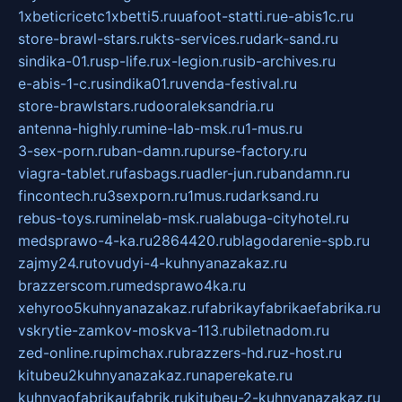
1xbeticricetc1xbetti5.ru
uafoot-statti.ru
e-abis1c.ru
store-brawl-stars.ru
kts-services.ru
dark-sand.ru
sindika-01.ru
sp-life.ru
x-legion.ru
sib-archives.ru
e-abis-1-c.ru
sindika01.ru
venda-festival.ru
store-brawlstars.ru
dooraleksandria.ru
antenna-highly.ru
mine-lab-msk.ru
1-mus.ru
3-sex-porn.ru
ban-damn.ru
purse-factory.ru
viagra-tablet.ru
fasbags.ru
adler-jun.ru
bandamn.ru
fincontech.ru
3sexporn.ru
1mus.ru
darksand.ru
rebus-toys.ru
minelab-msk.ru
alabuga-cityhotel.ru
medsprawo-4-ka.ru
2864420.ru
blagodarenie-spb.ru
zajmy24.ru
tovudyi-4-kuhnyanazakaz.ru
brazzerscom.ru
medsprawo4ka.ru
xehyroo5kuhnyanazakaz.ru
fabrikayfabrikaefabrika.ru
vskrytie-zamkov-moskva-113.ru
biletnadom.ru
zed-online.ru
pimchax.ru
brazzers-hd.ru
z-host.ru
kitubeu2kuhnyanazakaz.ru
naperekate.ru
kuhnyaofabrikaufabrik.ru
kitubeu-2-kuhnyanazakaz.ru