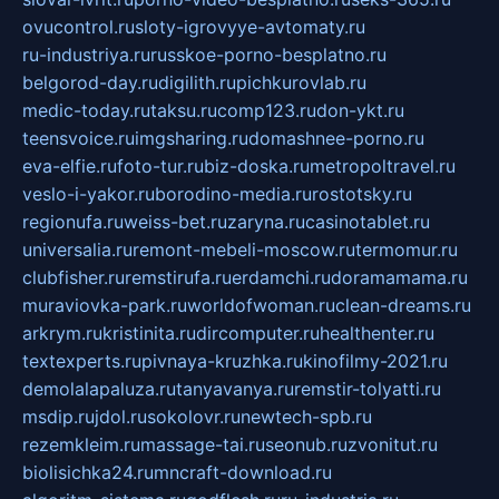
ovucontrol.ru
sloty-igrovyye-avtomaty.ru
ru-industriya.ru
russkoe-porno-besplatno.ru
belgorod-day.ru
digilith.ru
pichkurovlab.ru
medic-today.ru
taksu.ru
comp123.ru
don-ykt.ru
teensvoice.ru
imgsharing.ru
domashnee-porno.ru
eva-elfie.ru
foto-tur.ru
biz-doska.ru
metropoltravel.ru
veslo-i-yakor.ru
borodino-media.ru
rostotsky.ru
regionufa.ru
weiss-bet.ru
zaryna.ru
casinotablet.ru
universalia.ru
remont-mebeli-moscow.ru
termomur.ru
clubfisher.ru
remstirufa.ru
erdamchi.ru
doramamama.ru
muraviovka-park.ru
worldofwoman.ru
clean-dreams.ru
arkrym.ru
kristinita.ru
dircomputer.ru
healthenter.ru
textexperts.ru
pivnaya-kruzhka.ru
kinofilmy-2021.ru
demolalapaluza.ru
tanyavanya.ru
remstir-tolyatti.ru
msdip.ru
jdol.ru
sokolovr.ru
newtech-spb.ru
rezemkleim.ru
massage-tai.ru
seonub.ru
zvonitut.ru
biolisichka24.ru
mncraft-download.ru