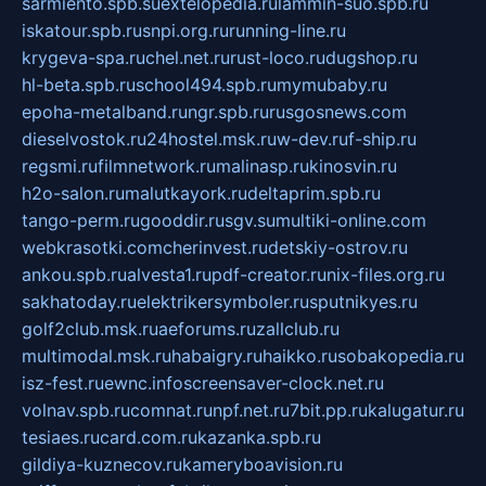
sarmiento.spb.su
extelopedia.ru
lammin-suo.spb.ru
iskatour.spb.ru
snpi.org.ru
running-line.ru
krygeva-spa.ru
chel.net.ru
rust-loco.ru
dugshop.ru
hl-beta.spb.ru
school494.spb.ru
mymubaby.ru
epoha-metalband.ru
ngr.spb.ru
rusgosnews.com
dieselvostok.ru
24hostel.msk.ru
w-dev.ru
f-ship.ru
regsmi.ru
filmnetwork.ru
malinasp.ru
kinosvin.ru
h2o-salon.ru
malutkayork.ru
deltaprim.spb.ru
tango-perm.ru
gooddir.ru
sgv.su
multiki-online.com
webkrasotki.com
cherinvest.ru
detskiy-ostrov.ru
ankou.spb.ru
alvesta1.ru
pdf-creator.ru
nix-files.org.ru
sakhatoday.ru
elektrikersymboler.ru
sputnikyes.ru
golf2club.msk.ru
aeforums.ru
zallclub.ru
multimodal.msk.ru
habaigry.ru
haikko.ru
sobakopedia.ru
isz-fest.ru
ewnc.info
screensaver-clock.net.ru
volnav.spb.ru
comnat.ru
npf.net.ru
7bit.pp.ru
kalugatur.ru
tesiaes.ru
card.com.ru
kazanka.spb.ru
gildiya-kuznecov.ru
kameryboavision.ru