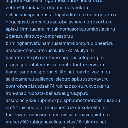
algoritm-sistema.ru
godflesh.ru
ru-industria.ru
zebra-tlt.ru
okna-proficom.ru
erynok.ru
onlinekinospace.ru
startupstudio-fefu.ru
zarges-ru.ru
gegenjustizunrecht.ru
autobalashov.ru
utrovortu.ru
spiski-firm.ru
elara-m.ru
kinomusorka.ru
mkcslava.ru
2bets.ru
vintovoykompressor.ru
birminghamvsfulham.ru
sarmat-komp.ru
pioneeri.ru
amadis-chocolate.ru
shkurki-karakulya.ru
kanotiforet.spb.ru
tutmassage.ru
ecolog.org.ru
praga.spb.ru
falcorussia.ru
autodoctorservis.ru
kamertondom.spb.ru
net-life.net.ru
avto-vozim.ru
sakhcamera.ru
alliance-electro.spb.ru
stroyavt.ru
controlweb1.ru
tdsak74.ru
kinzozo-ru.ru
kvotka.ru
iron-snab.ru
costa-bella.ru
eugrus.pp.ru
associaciya39.ru
primexpo.spb.ru
bezmorchin.ru
ia2.ru
cpt21.ru
ispecspb.ru
regahost.ru
kolosok-elita.ru
tae-kwon.ru
consrio.com.ru
insiam.ru
avegainfo.ru
archery161.ru
bigencyclica.ru
vlast16.ru
korru.net