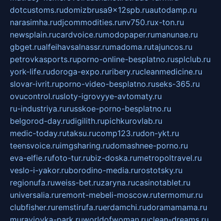
dotcustoms.ru
domizbrusa9x12spb.ru
autodamp.ru
narasimha.ru
djcommodities.ru
nv750.ru
x-ton.ru
newsplain.ru
cardvoice.ru
modopaper.ru
manunae.ru
gbget.ru
alfeihavsalnassr.ru
madoma.ru
tajuncos.ru
petrovkasports.ru
porno-online-besplatno.ru
splclub.ru
york-life.ru
doroga-expo.ru
ribery.ru
cleanmedicine.ru
slovar-ivrit.ru
porno-video-besplatno.ru
seks-365.ru
ovucontrol.ru
sloty-igrovyye-avtomaty.ru
ru-industriya.ru
russkoe-porno-besplatno.ru
belgorod-day.ru
digilith.ru
pichkurovlab.ru
medic-today.ru
taksu.ru
comp123.ru
don-ykt.ru
teensvoice.ru
imgsharing.ru
domashnee-porno.ru
eva-elfie.ru
foto-tur.ru
biz-doska.ru
metropoltravel.ru
veslo-i-yakor.ru
borodino-media.ru
rostotsky.ru
regionufa.ru
weiss-bet.ru
zaryna.ru
casinotablet.ru
universalia.ru
remont-mebeli-moscow.ru
termomur.ru
clubfisher.ru
remstirufa.ru
erdamchi.ru
doramamama.ru
muraviovka-park.ru
worldofwoman.ru
clean-dreams.ru