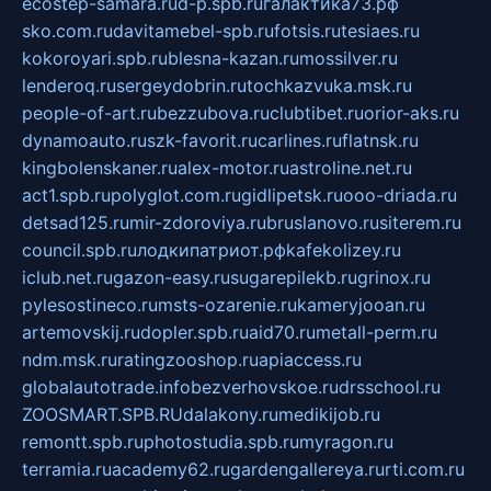
ecostep-samara.ru
d-p.spb.ru
галактика73.рф
sko.com.ru
davitamebel-spb.ru
fotsis.ru
tesiaes.ru
kokoroyari.spb.ru
blesna-kazan.ru
mossilver.ru
lenderoq.ru
sergeydobrin.ru
tochkazvuka.msk.ru
people-of-art.ru
bezzubova.ru
clubtibet.ru
orior-aks.ru
dynamoauto.ru
szk-favorit.ru
carlines.ru
flatnsk.ru
kingbolenskaner.ru
alex-motor.ru
astroline.net.ru
act1.spb.ru
polyglot.com.ru
gidlipetsk.ru
ooo-driada.ru
detsad125.ru
mir-zdoroviya.ru
bruslanovo.ru
siterem.ru
council.spb.ru
лодкипатриот.рф
kafekolizey.ru
iclub.net.ru
gazon-easy.ru
sugarepilekb.ru
grinox.ru
pylesostineco.ru
msts-ozarenie.ru
kameryjooan.ru
artemovskij.ru
dopler.spb.ru
aid70.ru
metall-perm.ru
ndm.msk.ru
ratingzooshop.ru
apiaccess.ru
globalautotrade.info
bezverhovskoe.ru
drsschool.ru
ZOOSMART.SPB.RU
dalakony.ru
medikijob.ru
remontt.spb.ru
photostudia.spb.ru
myragon.ru
terramia.ru
academy62.ru
gardengallereya.ru
rti.com.ru