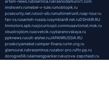
artem-news.ru
biserinca.ru
krasnodarkurort.com
imshowtv.ru
mebel-v-tule.ru
mobtopik.ru
pcsecurity.net.ru
tool-sib.ru
multimetrunit.ru
sp-tour.ru
fan-cs.ru
santeh-russia.ru
symbian9.net.ru
DSHAIR.RU
tmmotors.spb.ru
xjocuricopii.com
musavtomat.msk.ru
obustrojdom.ru
sovetcik.ru
ybaranovskaya.ru
ppknews.ru
cult-alshei.ru
JAPANRUSSIA.RU
proekciyamebel.ru
imper-finans.ru
rim.org.ru
glamourai.ru
brassminus.ru
zabor-pro.ru
ftn.pp.ru
dorogoe58.ru
laimengpacker.ru
kuzova-zapchasti.ru
sageerp.ru
taxodrom.ru
dsrazvitie.ru
hardcity.net.ru
ratinghomegames.ru
topservice25.ru
gubernyan.ru
gtglasslined.ru
ii4.ru
tssport.spb.ru
andorra24.com
blackwallstreet.ru
oboimos.ru
optim-doors.com.ru
ikuch.ru
nycr.org.ru
npa21.ru
vremya-ch.spb.ru
desert000.ru
ivtorgi.ru
ifiori.ru
catalog-statei.ru
dcv.org.ru
spetsmaster174.ru
ipkameryhiseeu.ru
dum26.ru
ruspol.spb.ru
fr-opendp.ru
kam-solnyshko.ru