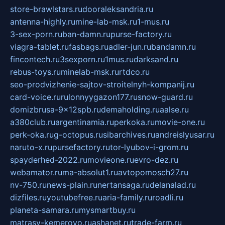
store-brawlstars.ru
dooraleksandria.ru
antenna-highly.ru
mine-lab-msk.ru
1-mus.ru
3-sex-porn.ru
ban-damn.ru
purse-factory.ru
viagra-tablet.ru
fasbags.ru
adler-jun.ru
bandamn.ru
fincontech.ru
3sexporn.ru
1mus.ru
darksand.ru
rebus-toys.ru
minelab-msk.ru
rtdco.ru
seo-prodvizhenie-sajtov-stroitelnyh-kompanij.ru
card-voice.ru
rulonnyygazon177.ru
snow-guard.ru
domizbrusa-9x12spb.ru
demaholding.ru
aalse.ru
a380club.ru
argentinamia.ru
perkoka.ru
movie-one.ru
perk-oka.ru
g-octopus.ru
sibarchives.ru
andreislyusar.ru
naruto-x.ru
pursefactory.ru
tor-lyubov-i-grom.ru
spayderhed-2022.ru
movieone.ru
evro-dez.ru
webamator.ru
ma-absolut1.ru
avtopomosch27.ru
nv-750.ru
news-plain.ru
nertansaga.ru
delanalad.ru
dizfiles.ru
youtubefree.ru
aria-family.ru
roadli.ru
planeta-samara.ru
mysmartbuy.ru
matrasy-kemerovo.ru
ashanet.ru
trade-farm.ru