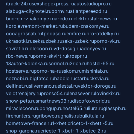
itrack-24.ru
sexshopexpress.ru
autostudiopro.ru
alabuga-cityhotel.ru
pornv.ru
atlantpereezd.ru
bud-em-znakomye.ru
a-cdc.ru
elektrostal-news.ru
korolevremont-market.ru
budem-znakomye.ru
oooagrosnab.ru
fpodaso.ru
emfire.ru
pro-otdelky.ru
ukrasotki.ru
seksuzbek.ru
seks-uzbek.ru
porno-vk.ru
sovratili.ru
olecoon.ru
vd-dosug.ru
adonyev.ru
rbc-news.ru
porno-skvirt.ru
krospr.ru
13autor-kolonka.ru
sormol.ru
2rich.ru
hostel-65.ru
hostserve.ru
porno-na-russkom.ru
mishinlab.ru
neznobi.ru
bigfatcc.ru
habble.ru
starbucksvia.ru
delfinet.ru
silvernano.ru
elestal.ru
vektor-doroga.ru
velotrenajery.ru
pronso54.ru
lenasever.ru
lovinskix.ru
show-pets.ru
smartnews03.ru
discofoxworld.ru
miraclecoon.ru
pongup.ru
hostel65.ru
liura.ru
glasspb.ru
firehunters.ru
gribowo.ru
gnalis.ru
bulkitula.ru
hometown-france.ru
1-xbeticricetc-1-xbetti-5.ru
shop-garena.ru
cricetc-1-xbetr-1-xbetcc-2.ru