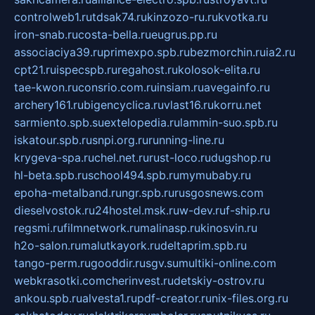
controlweb1.ru
tdsak74.ru
kinzozo-ru.ru
kvotka.ru
iron-snab.ru
costa-bella.ru
eugrus.pp.ru
associaciya39.ru
primexpo.spb.ru
bezmorchin.ru
ia2.ru
cpt21.ru
ispecspb.ru
regahost.ru
kolosok-elita.ru
tae-kwon.ru
consrio.com.ru
insiam.ru
avegainfo.ru
archery161.ru
bigencyclica.ru
vlast16.ru
korru.net
sarmiento.spb.su
extelopedia.ru
lammin-suo.spb.ru
iskatour.spb.ru
snpi.org.ru
running-line.ru
krygeva-spa.ru
chel.net.ru
rust-loco.ru
dugshop.ru
hl-beta.spb.ru
school494.spb.ru
mymubaby.ru
epoha-metalband.ru
ngr.spb.ru
rusgosnews.com
dieselvostok.ru
24hostel.msk.ru
w-dev.ru
f-ship.ru
regsmi.ru
filmnetwork.ru
malinasp.ru
kinosvin.ru
h2o-salon.ru
malutkayork.ru
deltaprim.spb.ru
tango-perm.ru
gooddir.ru
sgv.su
multiki-online.com
webkrasotki.com
cherinvest.ru
detskiy-ostrov.ru
ankou.spb.ru
alvesta1.ru
pdf-creator.ru
nix-files.org.ru