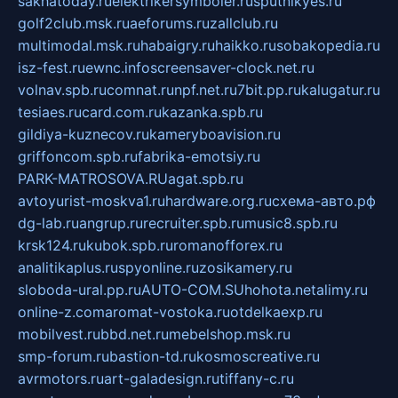
sakhatoday.ru
elektrikersymboler.ru
sputnikyes.ru
golf2club.msk.ru
aeforums.ru
zallclub.ru
multimodal.msk.ru
habaigry.ru
haikko.ru
sobakopedia.ru
isz-fest.ru
ewnc.info
screensaver-clock.net.ru
volnav.spb.ru
comnat.ru
npf.net.ru
7bit.pp.ru
kalugatur.ru
tesiaes.ru
card.com.ru
kazanka.spb.ru
gildiya-kuznecov.ru
kameryboavision.ru
griffoncom.spb.ru
fabrika-emotsiy.ru
PARK-MATROSOVA.RU
agat.spb.ru
avtoyurist-moskva1.ru
hardware.org.ru
схема-авто.рф
dg-lab.ru
angrup.ru
recruiter.spb.ru
music8.spb.ru
krsk124.ru
kubok.spb.ru
romanofforex.ru
analitikaplus.ru
spyonline.ru
zosikamery.ru
sloboda-ural.pp.ru
AUTO-COM.SU
hohota.net
alimy.ru
online-z.com
aromat-vostoka.ru
otdelkaexp.ru
mobilvest.ru
bbd.net.ru
mebelshop.msk.ru
smp-forum.ru
bastion-td.ru
kosmoscreative.ru
avrmotors.ru
art-galadesign.ru
tiffany-c.ru