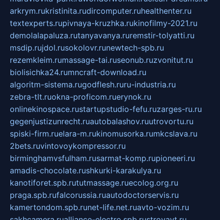
arkrym.ru
kristinita.ru
dircomputer.ru
healthenter.ru
textexperts.ru
pivnaya-kruzhka.ru
kinofilmy-2021.ru
demolalapaluza.ru
tanyavanya.ru
remstir-tolyatti.ru
msdip.ru
jdol.ru
sokolovr.ru
newtech-spb.ru
rezemkleim.ru
massage-tai.ru
seonub.ru
zvonitut.ru
biolisichka24.ru
mncraft-download.ru
algoritm-sistema.ru
godflesh.ru
ru-industria.ru
zebra-tlt.ru
okna-proficom.ru
erynok.ru
onlinekinospace.ru
startupstudio-fefu.ru
zarges-ru.ru
gegenjustizunrecht.ru
autobalashov.ru
utrovortu.ru
spiski-firm.ru
elara-m.ru
kinomusorka.ru
mkcslava.ru
2bets.ru
vintovoykompressor.ru
birminghamvsfulham.ru
sarmat-komp.ru
pioneeri.ru
amadis-chocolate.ru
shkurki-karakulya.ru
kanotiforet.spb.ru
tutmassage.ru
ecolog.org.ru
praga.spb.ru
falcorussia.ru
autodoctorservis.ru
kamertondom.spb.ru
net-life.net.ru
avto-vozim.ru
sakhcamera.ru
alliance-electro.spb.ru
stroyavt.ru