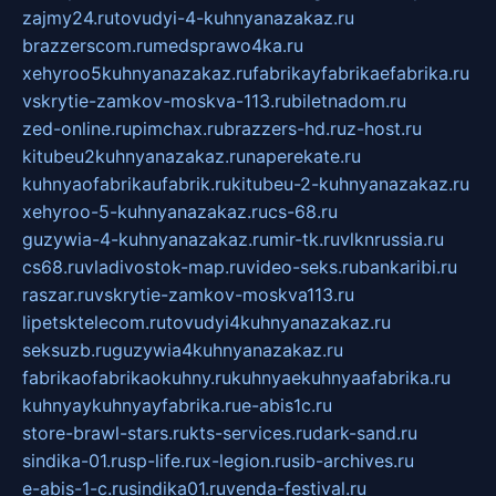
zajmy24.ru
tovudyi-4-kuhnyanazakaz.ru
brazzerscom.ru
medsprawo4ka.ru
xehyroo5kuhnyanazakaz.ru
fabrikayfabrikaefabrika.ru
vskrytie-zamkov-moskva-113.ru
biletnadom.ru
zed-online.ru
pimchax.ru
brazzers-hd.ru
z-host.ru
kitubeu2kuhnyanazakaz.ru
naperekate.ru
kuhnyaofabrikaufabrik.ru
kitubeu-2-kuhnyanazakaz.ru
xehyroo-5-kuhnyanazakaz.ru
cs-68.ru
guzywia-4-kuhnyanazakaz.ru
mir-tk.ru
vlknrussia.ru
cs68.ru
vladivostok-map.ru
video-seks.ru
bankaribi.ru
raszar.ru
vskrytie-zamkov-moskva113.ru
lipetsktelecom.ru
tovudyi4kuhnyanazakaz.ru
seksuzb.ru
guzywia4kuhnyanazakaz.ru
fabrikaofabrikaokuhny.ru
kuhnyaekuhnyaafabrika.ru
kuhnyaykuhnyayfabrika.ru
e-abis1c.ru
store-brawl-stars.ru
kts-services.ru
dark-sand.ru
sindika-01.ru
sp-life.ru
x-legion.ru
sib-archives.ru
e-abis-1-c.ru
sindika01.ru
venda-festival.ru