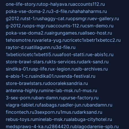
one-life-story.ru
top-halyava.ru
accounts112.ru
poka-vse-doma-2.ru
3-d-file.ru
hahahaharms.ru
g2012.ru
tst-1.ru
shaggy-cat.ru
opsmgr.ru
ev-gallery.ru
g-2012.ru
ops-mgr.ru
accounts-112.ru
csm-demo.ru
poka-vse-doma2.ru
airgungames.ru
allseo-host.ru
tehosmotre.ru
varieta-yug.ru
cricetc1xbetr1xbetcc2.ru
raytor-d.ru
atillagunn.ru
3d-file.ru
1xbeticricetc1xbetti5.ru
uafoot-statti.ru
e-abis1c.ru
store-brawl-stars.ru
kts-services.ru
dark-sand.ru
sindika-01.ru
sp-life.ru
x-legion.ru
sib-archives.ru
e-abis-1-c.ru
sindika01.ru
venda-festival.ru
store-brawlstars.ru
dooraleksandria.ru
antenna-highly.ru
mine-lab-msk.ru
1-mus.ru
3-sex-porn.ru
ban-damn.ru
purse-factory.ru
viagra-tablet.ru
fasbags.ru
adler-jun.ru
bandamn.ru
fincontech.ru
3sexporn.ru
1mus.ru
darksand.ru
rebus-toys.ru
minelab-msk.ru
alabuga-cityhotel.ru
medsprawo-4-ka.ru
2864420.ru
blagodarenie-spb.ru