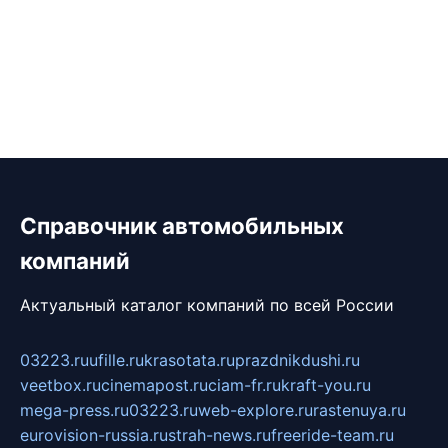
Справочник автомобильных
компаний
Актуальный каталог компаний по всей России
03223.ru
ufille.ru
krasotata.ru
prazdnikdushi.ru
veetbox.ru
cinemapost.ru
ciam-fr.ru
kraft-you.ru
mega-press.ru
03223.ru
web-explore.ru
rastenuya.ru
eurovision-russia.ru
strah-news.ru
freeride-team.ru