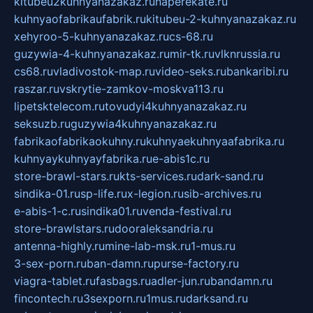
kitubeu2kuhnyanazakaz.ru
naperekate.ru
kuhnyaofabrikaufabrik.ru
kitubeu-2-kuhnyanazakaz.ru
xehyroo-5-kuhnyanazakaz.ru
cs-68.ru
guzywia-4-kuhnyanazakaz.ru
mir-tk.ru
vlknrussia.ru
cs68.ru
vladivostok-map.ru
video-seks.ru
bankaribi.ru
raszar.ru
vskrytie-zamkov-moskva113.ru
lipetsktelecom.ru
tovudyi4kuhnyanazakaz.ru
seksuzb.ru
guzywia4kuhnyanazakaz.ru
fabrikaofabrikaokuhny.ru
kuhnyaekuhnyaafabrika.ru
kuhnyaykuhnyayfabrika.ru
e-abis1c.ru
store-brawl-stars.ru
kts-services.ru
dark-sand.ru
sindika-01.ru
sp-life.ru
x-legion.ru
sib-archives.ru
e-abis-1-c.ru
sindika01.ru
venda-festival.ru
store-brawlstars.ru
dooraleksandria.ru
antenna-highly.ru
mine-lab-msk.ru
1-mus.ru
3-sex-porn.ru
ban-damn.ru
purse-factory.ru
viagra-tablet.ru
fasbags.ru
adler-jun.ru
bandamn.ru
fincontech.ru
3sexporn.ru
1mus.ru
darksand.ru