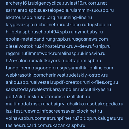
archery161.ru
bigencyclica.ru
vlast16.ru
korru.net
sarmiento.spb.su
extelopedia.ru
lammin-suo.spb.ru
iskatour.spb.ru
snpi.org.ru
running-line.ru
krygeva-spa.ru
chel.net.ru
rust-loco.ru
dugshop.ru
hl-beta.spb.ru
school494.spb.ru
mymubaby.ru
epoha-metalband.ru
ngr.spb.ru
rusgosnews.com
dieselvostok.ru
24hostel.msk.ru
w-dev.ru
f-ship.ru
regsmi.ru
filmnetwork.ru
malinasp.ru
kinosvin.ru
h2o-salon.ru
malutkayork.ru
deltaprim.spb.ru
tango-perm.ru
gooddir.ru
sgv.su
multiki-online.com
webkrasotki.com
cherinvest.ru
detskiy-ostrov.ru
ankou.spb.ru
alvesta1.ru
pdf-creator.ru
nix-files.org.ru
sakhatoday.ru
elektrikersymboler.ru
sputnikyes.ru
golf2club.msk.ru
aeforums.ru
zallclub.ru
multimodal.msk.ru
habaigry.ru
haikko.ru
sobakopedia.ru
isz-fest.ru
ewnc.info
screensaver-clock.net.ru
volnav.spb.ru
comnat.ru
npf.net.ru
7bit.pp.ru
kalugatur.ru
tesiaes.ru
card.com.ru
kazanka.spb.ru