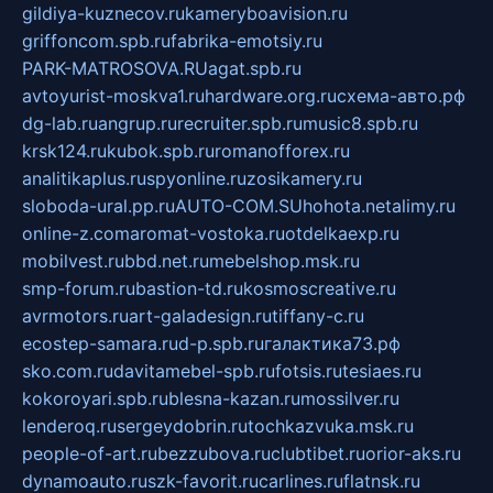
gildiya-kuznecov.ru
kameryboavision.ru
griffoncom.spb.ru
fabrika-emotsiy.ru
PARK-MATROSOVA.RU
agat.spb.ru
avtoyurist-moskva1.ru
hardware.org.ru
схема-авто.рф
dg-lab.ru
angrup.ru
recruiter.spb.ru
music8.spb.ru
krsk124.ru
kubok.spb.ru
romanofforex.ru
analitikaplus.ru
spyonline.ru
zosikamery.ru
sloboda-ural.pp.ru
AUTO-COM.SU
hohota.net
alimy.ru
online-z.com
aromat-vostoka.ru
otdelkaexp.ru
mobilvest.ru
bbd.net.ru
mebelshop.msk.ru
smp-forum.ru
bastion-td.ru
kosmoscreative.ru
avrmotors.ru
art-galadesign.ru
tiffany-c.ru
ecostep-samara.ru
d-p.spb.ru
галактика73.рф
sko.com.ru
davitamebel-spb.ru
fotsis.ru
tesiaes.ru
kokoroyari.spb.ru
blesna-kazan.ru
mossilver.ru
lenderoq.ru
sergeydobrin.ru
tochkazvuka.msk.ru
people-of-art.ru
bezzubova.ru
clubtibet.ru
orior-aks.ru
dynamoauto.ru
szk-favorit.ru
carlines.ru
flatnsk.ru