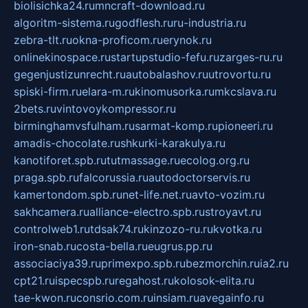
biolisichka24.ru
mncraft-download.ru
algoritm-sistema.ru
godflesh.ru
ru-industria.ru
zebra-tlt.ru
okna-proficom.ru
erynok.ru
onlinekinospace.ru
startupstudio-fefu.ru
zarges-ru.ru
gegenjustizunrecht.ru
autobalashov.ru
utrovortu.ru
spiski-firm.ru
elara-m.ru
kinomusorka.ru
mkcslava.ru
2bets.ru
vintovoykompressor.ru
birminghamvsfulham.ru
sarmat-komp.ru
pioneeri.ru
amadis-chocolate.ru
shkurki-karakulya.ru
kanotiforet.spb.ru
tutmassage.ru
ecolog.org.ru
praga.spb.ru
falcorussia.ru
autodoctorservis.ru
kamertondom.spb.ru
net-life.net.ru
avto-vozim.ru
sakhcamera.ru
alliance-electro.spb.ru
stroyavt.ru
controlweb1.ru
tdsak74.ru
kinzozo-ru.ru
kvotka.ru
iron-snab.ru
costa-bella.ru
eugrus.pp.ru
associaciya39.ru
primexpo.spb.ru
bezmorchin.ru
ia2.ru
cpt21.ru
ispecspb.ru
regahost.ru
kolosok-elita.ru
tae-kwon.ru
consrio.com.ru
insiam.ru
avegainfo.ru