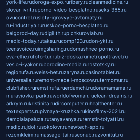
york-life.ru
doroga-expo.ru
ribery.ru
cleanmedicine.ru
slovar-ivrit.ru
porno-video-besplatno.ru
seks-365.ru
ovucontrol.ru
sloty-igrovyye-avtomaty.ru
ru-industriya.ru
russkoe-porno-besplatno.ru
belgorod-day.ru
digilith.ru
pichkurovlab.ru
medic-today.ru
taksu.ru
comp123.ru
don-ykt.ru
teensvoice.ru
imgsharing.ru
domashnee-porno.ru
eva-elfie.ru
foto-tur.ru
biz-doska.ru
metropoltravel.ru
veslo-i-yakor.ru
borodino-media.ru
rostotsky.ru
regionufa.ru
weiss-bet.ru
zaryna.ru
casinotablet.ru
universalia.ru
remont-mebeli-moscow.ru
termomur.ru
clubfisher.ru
remstirufa.ru
erdamchi.ru
doramamama.ru
muraviovka-park.ru
worldofwoman.ru
clean-dreams.ru
arkrym.ru
kristinita.ru
dircomputer.ru
healthenter.ru
textexperts.ru
pivnaya-kruzhka.ru
kinofilmy-2021.ru
demolalapaluza.ru
tanyavanya.ru
remstir-tolyatti.ru
msdip.ru
jdol.ru
sokolovr.ru
newtech-spb.ru
rezemkleim.ru
massage-tai.ru
seonub.ru
zvonitut.ru