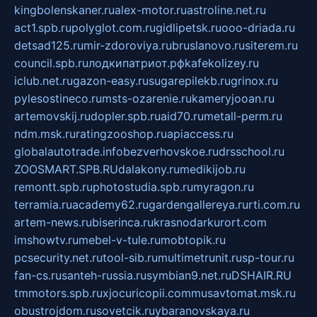
kingbolenskaner.ru
alex-motor.ru
astroline.net.ru
act1.spb.ru
polyglot.com.ru
gidlipetsk.ru
ooo-driada.ru
detsad125.ru
mir-zdoroviya.ru
bruslanovo.ru
siterem.ru
council.spb.ru
лодкипатриот.рф
kafekolizey.ru
iclub.net.ru
gazon-easy.ru
sugarepilekb.ru
grinox.ru
pylesostineco.ru
msts-ozarenie.ru
kameryjooan.ru
artemovskij.ru
dopler.spb.ru
aid70.ru
metall-perm.ru
ndm.msk.ru
ratingzooshop.ru
apiaccess.ru
globalautotrade.info
bezverhovskoe.ru
drsschool.ru
ZOOSMART.SPB.RU
dalakony.ru
medikijob.ru
remontt.spb.ru
photostudia.spb.ru
myragon.ru
terramia.ru
academy62.ru
gardengallereya.ru
rti.com.ru
artem-news.ru
biserinca.ru
krasnodarkurort.com
imshowtv.ru
mebel-v-tule.ru
mobtopik.ru
pcsecurity.net.ru
tool-sib.ru
multimetrunit.ru
sp-tour.ru
fan-cs.ru
santeh-russia.ru
symbian9.net.ru
DSHAIR.RU
tmmotors.spb.ru
xjocuricopii.com
musavtomat.msk.ru
obustrojdom.ru
sovetcik.ru
ybaranovskaya.ru