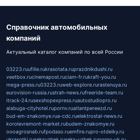
Справочник автомобильных
компаний
Актуальный каталог компаний по всей России
03223.ru
ufille.ru
krasotata.ru
prazdnikdushi.ru
veetbox.ru
cinemapost.ru
ciam-fr.ru
kraft-you.ru
mega-press.ru
03223.ru
web-explore.ru
rastenuya.ru
eurovision-russia.ru
strah-news.ru
freeride-team.ru
itrack-24.ru
sexshopexpress.ru
autostudiopro.ru
alabuga-cityhotel.ru
pornv.ru
atlantpereezd.ru
bud-em-znakomye.ru
a-cdc.ru
elektrostal-news.ru
korolevremont-market.ru
budem-znakomye.ru
oooagrosnab.ru
fpodaso.ru
emfire.ru
pro-otdelky.ru
ukrasotki.ru
seksuzbek.ru
seks-uzbek.ru
porno-vk.ru