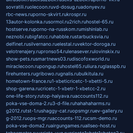
sovratili.ru
olecoon.ru
vd-dosug.ru
adonyev.ru
rbc-news.ru
porno-skvirt.ru
krospr.ru
13autor-kolonka.ru
sormol.ru
2rich.ru
hostel-65.ru
hostserve.ru
porno-na-russkom.ru
mishinlab.ru
neznobi.ru
bigfatcc.ru
habble.ru
starbucksvia.ru
delfinet.ru
silvernano.ru
elestal.ru
vektor-doroga.ru
velotrenajery.ru
pronso54.ru
lenasever.ru
lovinskix.ru
show-pets.ru
smartnews03.ru
discofoxworld.ru
miraclecoon.ru
pongup.ru
hostel65.ru
liura.ru
glasspb.ru
firehunters.ru
gribowo.ru
gnalis.ru
bulkitula.ru
hometown-france.ru
1-xbeticricetc-1-xbetti-5.ru
shop-garena.ru
cricetc-1-xbetr-1-xbetcc-2.ru
one-life-story.ru
top-halyava.ru
accounts112.ru
poka-vse-doma-2.ru
3-d-file.ru
hahahaharms.ru
g2012.ru
tst-1.ru
shaggy-cat.ru
opsmgr.ru
ev-gallery.ru
g-2012.ru
ops-mgr.ru
accounts-112.ru
csm-demo.ru
poka-vse-doma2.ru
airgungames.ru
allseo-host.ru