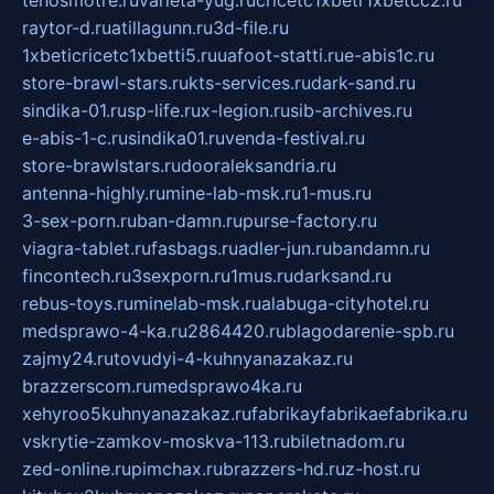
tehosmotre.ru
varieta-yug.ru
cricetc1xbetr1xbetcc2.ru
raytor-d.ru
atillagunn.ru
3d-file.ru
1xbeticricetc1xbetti5.ru
uafoot-statti.ru
e-abis1c.ru
store-brawl-stars.ru
kts-services.ru
dark-sand.ru
sindika-01.ru
sp-life.ru
x-legion.ru
sib-archives.ru
e-abis-1-c.ru
sindika01.ru
venda-festival.ru
store-brawlstars.ru
dooraleksandria.ru
antenna-highly.ru
mine-lab-msk.ru
1-mus.ru
3-sex-porn.ru
ban-damn.ru
purse-factory.ru
viagra-tablet.ru
fasbags.ru
adler-jun.ru
bandamn.ru
fincontech.ru
3sexporn.ru
1mus.ru
darksand.ru
rebus-toys.ru
minelab-msk.ru
alabuga-cityhotel.ru
medsprawo-4-ka.ru
2864420.ru
blagodarenie-spb.ru
zajmy24.ru
tovudyi-4-kuhnyanazakaz.ru
brazzerscom.ru
medsprawo4ka.ru
xehyroo5kuhnyanazakaz.ru
fabrikayfabrikaefabrika.ru
vskrytie-zamkov-moskva-113.ru
biletnadom.ru
zed-online.ru
pimchax.ru
brazzers-hd.ru
z-host.ru