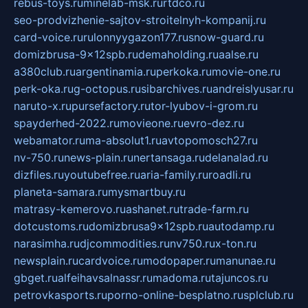
rebus-toys.ru
minelab-msk.ru
rtdco.ru
seo-prodvizhenie-sajtov-stroitelnyh-kompanij.ru
card-voice.ru
rulonnyygazon177.ru
snow-guard.ru
domizbrusa-9x12spb.ru
demaholding.ru
aalse.ru
a380club.ru
argentinamia.ru
perkoka.ru
movie-one.ru
perk-oka.ru
g-octopus.ru
sibarchives.ru
andreislyusar.ru
naruto-x.ru
pursefactory.ru
tor-lyubov-i-grom.ru
spayderhed-2022.ru
movieone.ru
evro-dez.ru
webamator.ru
ma-absolut1.ru
avtopomosch27.ru
nv-750.ru
news-plain.ru
nertansaga.ru
delanalad.ru
dizfiles.ru
youtubefree.ru
aria-family.ru
roadli.ru
planeta-samara.ru
mysmartbuy.ru
matrasy-kemerovo.ru
ashanet.ru
trade-farm.ru
dotcustoms.ru
domizbrusa9x12spb.ru
autodamp.ru
narasimha.ru
djcommodities.ru
nv750.ru
x-ton.ru
newsplain.ru
cardvoice.ru
modopaper.ru
manunae.ru
gbget.ru
alfeihavsalnassr.ru
madoma.ru
tajuncos.ru
petrovkasports.ru
porno-online-besplatno.ru
splclub.ru