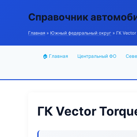
Справочник автомоб
Главная
»
Южный федеральный округ
» ГК Vector
🏠 Главная
Центральный ФО
Севе
ГК Vector Torqu