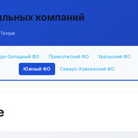
ильных компаний
 Torque
ро-Западный ФО
Приволжский ФО
Уральский ФО
Южный ФО
Северо-Кавказский ФО
e