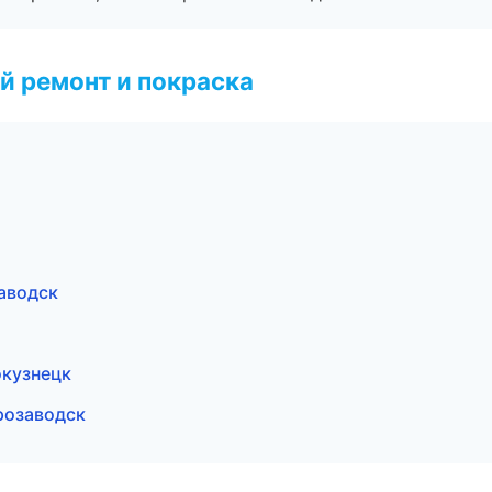
й ремонт и покраска
заводск
окузнецк
розаводск