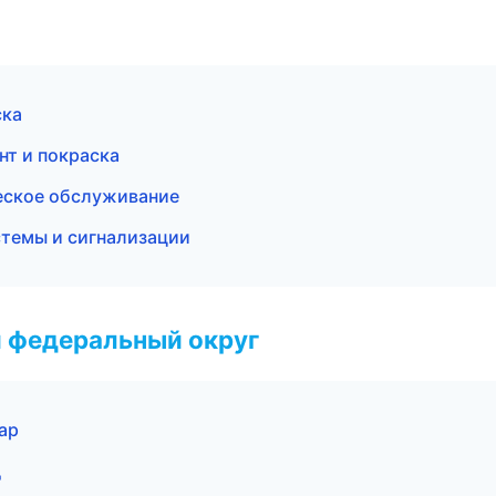
ска
нт и покраска
ческое обслуживание
стемы и сигнализации
 федеральный округ
ар
д