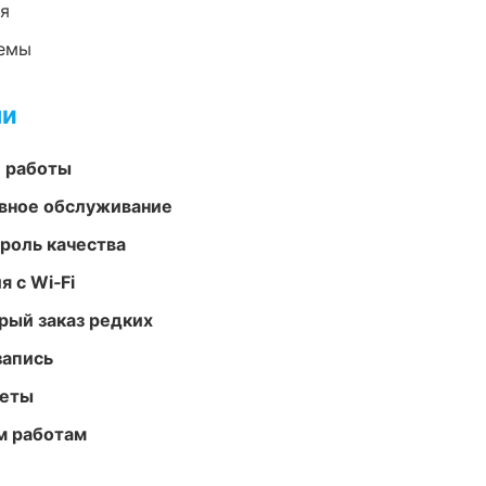
ия
темы
ми
е работы
вное обслуживание
роль качества
 с Wi‑Fi
рый заказ редких
запись
меты
м работам