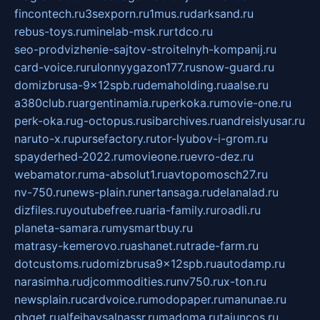
fincontech.ru
3sexporn.ru
1mus.ru
darksand.ru
rebus-toys.ru
minelab-msk.ru
rtdco.ru
seo-prodvizhenie-sajtov-stroitelnyh-kompanij.ru
card-voice.ru
rulonnyygazon177.ru
snow-guard.ru
domizbrusa-9x12spb.ru
demaholding.ru
aalse.ru
a380club.ru
argentinamia.ru
perkoka.ru
movie-one.ru
perk-oka.ru
g-octopus.ru
sibarchives.ru
andreislyusar.ru
naruto-x.ru
pursefactory.ru
tor-lyubov-i-grom.ru
spayderhed-2022.ru
movieone.ru
evro-dez.ru
webamator.ru
ma-absolut1.ru
avtopomosch27.ru
nv-750.ru
news-plain.ru
nertansaga.ru
delanalad.ru
dizfiles.ru
youtubefree.ru
aria-family.ru
roadli.ru
planeta-samara.ru
mysmartbuy.ru
matrasy-kemerovo.ru
ashanet.ru
trade-farm.ru
dotcustoms.ru
domizbrusa9x12spb.ru
autodamp.ru
narasimha.ru
djcommodities.ru
nv750.ru
x-ton.ru
newsplain.ru
cardvoice.ru
modopaper.ru
manunae.ru
gbget.ru
alfeihavsalnassr.ru
madoma.ru
tajuncos.ru