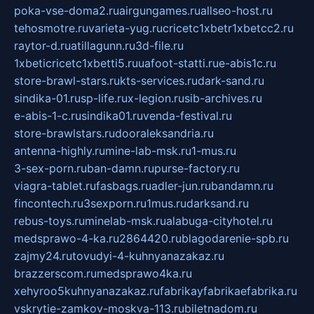
poka-vse-doma2.ru
airgungames.ru
allseo-host.ru
tehosmotre.ru
varieta-yug.ru
cricetc1xbetr1xbetcc2.ru
raytor-d.ru
atillagunn.ru
3d-file.ru
1xbeticricetc1xbetti5.ru
uafoot-statti.ru
e-abis1c.ru
store-brawl-stars.ru
kts-services.ru
dark-sand.ru
sindika-01.ru
sp-life.ru
x-legion.ru
sib-archives.ru
e-abis-1-c.ru
sindika01.ru
venda-festival.ru
store-brawlstars.ru
dooraleksandria.ru
antenna-highly.ru
mine-lab-msk.ru
1-mus.ru
3-sex-porn.ru
ban-damn.ru
purse-factory.ru
viagra-tablet.ru
fasbags.ru
adler-jun.ru
bandamn.ru
fincontech.ru
3sexporn.ru
1mus.ru
darksand.ru
rebus-toys.ru
minelab-msk.ru
alabuga-cityhotel.ru
medsprawo-4-ka.ru
2864420.ru
blagodarenie-spb.ru
zajmy24.ru
tovudyi-4-kuhnyanazakaz.ru
brazzerscom.ru
medsprawo4ka.ru
xehyroo5kuhnyanazakaz.ru
fabrikayfabrikaefabrika.ru
vskrytie-zamkov-moskva-113.ru
biletnadom.ru