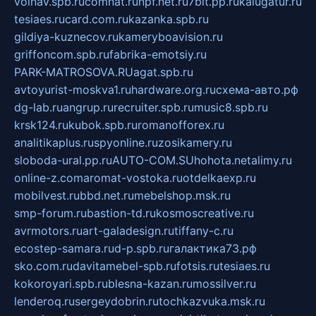
volnav.spb.ru
comnat.ru
npf.net.ru
7bit.pp.ru
kalugatur.ru
tesiaes.ru
card.com.ru
kazanka.spb.ru
gildiya-kuznecov.ru
kameryboavision.ru
griffoncom.spb.ru
fabrika-emotsiy.ru
PARK-MATROSOVA.RU
agat.spb.ru
avtoyurist-moskva1.ru
hardware.org.ru
схема-авто.рф
dg-lab.ru
angrup.ru
recruiter.spb.ru
music8.spb.ru
krsk124.ru
kubok.spb.ru
romanofforex.ru
analitikaplus.ru
spyonline.ru
zosikamery.ru
sloboda-ural.pp.ru
AUTO-COM.SU
hohota.net
alimy.ru
online-z.com
aromat-vostoka.ru
otdelkaexp.ru
mobilvest.ru
bbd.net.ru
mebelshop.msk.ru
smp-forum.ru
bastion-td.ru
kosmoscreative.ru
avrmotors.ru
art-galadesign.ru
tiffany-c.ru
ecostep-samara.ru
d-p.spb.ru
галактика73.рф
sko.com.ru
davitamebel-spb.ru
fotsis.ru
tesiaes.ru
kokoroyari.spb.ru
blesna-kazan.ru
mossilver.ru
lenderoq.ru
sergeydobrin.ru
tochkazvuka.msk.ru