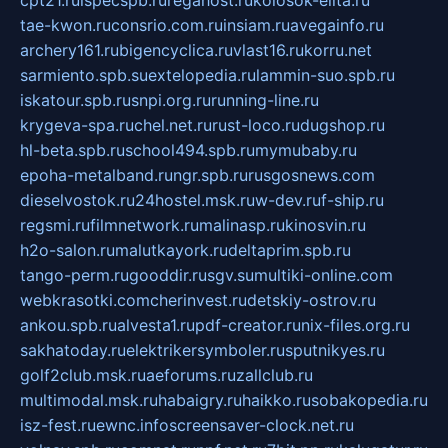
cpt21.ru
ispecspb.ru
regahost.ru
kolosok-elita.ru
tae-kwon.ru
consrio.com.ru
insiam.ru
avegainfo.ru
archery161.ru
bigencyclica.ru
vlast16.ru
korru.net
sarmiento.spb.su
extelopedia.ru
lammin-suo.spb.ru
iskatour.spb.ru
snpi.org.ru
running-line.ru
krygeva-spa.ru
chel.net.ru
rust-loco.ru
dugshop.ru
hl-beta.spb.ru
school494.spb.ru
mymubaby.ru
epoha-metalband.ru
ngr.spb.ru
rusgosnews.com
dieselvostok.ru
24hostel.msk.ru
w-dev.ru
f-ship.ru
regsmi.ru
filmnetwork.ru
malinasp.ru
kinosvin.ru
h2o-salon.ru
malutkayork.ru
deltaprim.spb.ru
tango-perm.ru
gooddir.ru
sgv.su
multiki-online.com
webkrasotki.com
cherinvest.ru
detskiy-ostrov.ru
ankou.spb.ru
alvesta1.ru
pdf-creator.ru
nix-files.org.ru
sakhatoday.ru
elektrikersymboler.ru
sputnikyes.ru
golf2club.msk.ru
aeforums.ru
zallclub.ru
multimodal.msk.ru
habaigry.ru
haikko.ru
sobakopedia.ru
isz-fest.ru
ewnc.info
screensaver-clock.net.ru