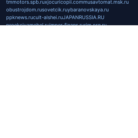
tmmotors.spb.ru
xjocuricopii.com
musavtomat.msk.ru
obustrojdom.ru
sovetcik.ru
ybaranovskaya.ru
ppknews.ru
cult-alshei.ru
JAPANRUSSIA.RU
proekciyamebel.ru
imper-finans.ru
rim.org.ru
glamourai.ru
brassminus.ru
zabor-pro.ru
ftn.pp.ru
dorogoe58.ru
laimengpacker.ru
kuzova-zapchasti.ru
sageerp.ru
taxodrom.ru
dsrazvitie.ru
hardcity.net.ru
ratinghomegames.ru
topservice25.ru
gubernyan.ru
gtglasslined.ru
ii4.ru
tssport.spb.ru
andorra24.com
blackwallstreet.ru
oboimos.ru
optim-doors.com.ru
ikuch.ru
nycr.org.ru
npa21.ru
vremya-ch.spb.ru
desert000.ru
ivtorgi.ru
ifiori.ru
catalog-statei.ru
dcv.org.ru
spetsmaster174.ru
ipkameryhiseeu.ru
dum26.ru
ruspol.spb.ru
fr-opendp.ru
kam-solnyshko.ru
cheyenne-arapaho.ru
sevzapmetal.spb.ru
ted-lapidus.spb.ru
parasite-eliminator.ru
sigma-complete.ru
modernworld.ru
dama-moda.ru
eholot-group.ru
sk-nvkz.ru
DRONGOLD.RU