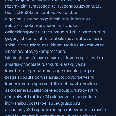
rezemkleim.ru
massage-tai.ru
seonub.ru
zvonitut.ru
biolisichka24.ru
mncraft-download.ru
algoritm-sistema.ru
godflesh.ru
ru-industria.ru
zebra-tlt.ru
okna-proficom.ru
erynok.ru
onlinekinospace.ru
startupstudio-fefu.ru
zarges-ru.ru
gegenjustizunrecht.ru
autobalashov.ru
utrovortu.ru
spiski-firm.ru
elara-m.ru
kinomusorka.ru
mkcslava.ru
2bets.ru
vintovoykompressor.ru
birminghamvsfulham.ru
sarmat-komp.ru
pioneeri.ru
amadis-chocolate.ru
shkurki-karakulya.ru
kanotiforet.spb.ru
tutmassage.ru
ecolog.org.ru
praga.spb.ru
falcorussia.ru
autodoctorservis.ru
kamertondom.spb.ru
net-life.net.ru
avto-vozim.ru
sakhcamera.ru
alliance-electro.spb.ru
stroyavt.ru
controlweb1.ru
tdsak74.ru
kinzozo-ru.ru
kvotka.ru
iron-snab.ru
costa-bella.ru
eugrus.pp.ru
associaciya39.ru
primexpo.spb.ru
bezmorchin.ru
ia2.ru