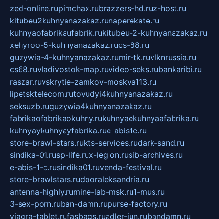
zed-online.ru
pimchax.ru
brazzers-hd.ru
z-host.ru
kitubeu2kuhnyanazakaz.ru
naperekate.ru
kuhnyaofabrikaufabrik.ru
kitubeu-2-kuhnyanazakaz.ru
xehyroo-5-kuhnyanazakaz.ru
cs-68.ru
guzywia-4-kuhnyanazakaz.ru
mir-tk.ru
vlknrussia.ru
cs68.ru
vladivostok-map.ru
video-seks.ru
bankaribi.ru
raszar.ru
vskrytie-zamkov-moskva113.ru
lipetsktelecom.ru
tovudyi4kuhnyanazakaz.ru
seksuzb.ru
guzywia4kuhnyanazakaz.ru
fabrikaofabrikaokuhny.ru
kuhnyaekuhnyaafabrika.ru
kuhnyaykuhnyayfabrika.ru
e-abis1c.ru
store-brawl-stars.ru
kts-services.ru
dark-sand.ru
sindika-01.ru
sp-life.ru
x-legion.ru
sib-archives.ru
e-abis-1-c.ru
sindika01.ru
venda-festival.ru
store-brawlstars.ru
dooraleksandria.ru
antenna-highly.ru
mine-lab-msk.ru
1-mus.ru
3-sex-porn.ru
ban-damn.ru
purse-factory.ru
viagra-tablet.ru
fasbags.ru
adler-jun.ru
bandamn.ru