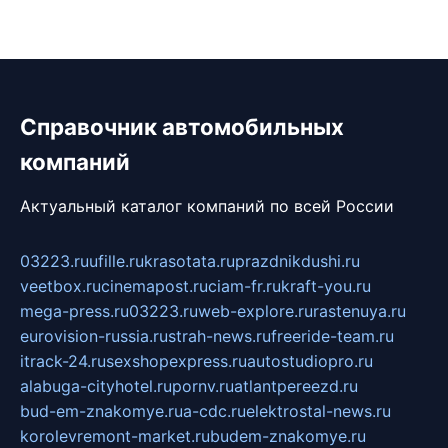
Справочник автомобильных
компаний
Актуальный каталог компаний по всей России
03223.ru
ufille.ru
krasotata.ru
prazdnikdushi.ru
veetbox.ru
cinemapost.ru
ciam-fr.ru
kraft-you.ru
mega-press.ru
03223.ru
web-explore.ru
rastenuya.ru
eurovision-russia.ru
strah-news.ru
freeride-team.ru
itrack-24.ru
sexshopexpress.ru
autostudiopro.ru
alabuga-cityhotel.ru
pornv.ru
atlantpereezd.ru
bud-em-znakomye.ru
a-cdc.ru
elektrostal-news.ru
korolevremont-market.ru
budem-znakomye.ru