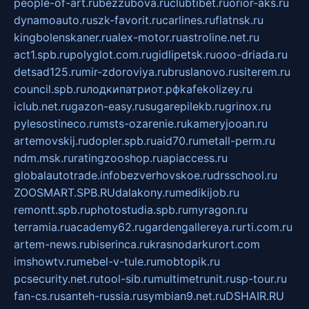
people-of-art.ru
bezzubova.ru
clubtibet.ru
orior-aks.ru
dynamoauto.ru
szk-favorit.ru
carlines.ru
flatnsk.ru
kingbolenskaner.ru
alex-motor.ru
astroline.net.ru
act1.spb.ru
polyglot.com.ru
gidlipetsk.ru
ooo-driada.ru
detsad125.ru
mir-zdoroviya.ru
bruslanovo.ru
siterem.ru
council.spb.ru
лодкипатриот.рф
kafekolizey.ru
iclub.net.ru
gazon-easy.ru
sugarepilekb.ru
grinox.ru
pylesostineco.ru
msts-ozarenie.ru
kameryjooan.ru
artemovskij.ru
dopler.spb.ru
aid70.ru
metall-perm.ru
ndm.msk.ru
ratingzooshop.ru
apiaccess.ru
globalautotrade.info
bezverhovskoe.ru
drsschool.ru
ZOOSMART.SPB.RU
dalakony.ru
medikijob.ru
remontt.spb.ru
photostudia.spb.ru
myragon.ru
terramia.ru
academy62.ru
gardengallereya.ru
rti.com.ru
artem-news.ru
biserinca.ru
krasnodarkurort.com
imshowtv.ru
mebel-v-tule.ru
mobtopik.ru
pcsecurity.net.ru
tool-sib.ru
multimetrunit.ru
sp-tour.ru
fan-cs.ru
santeh-russia.ru
symbian9.net.ru
DSHAIR.RU