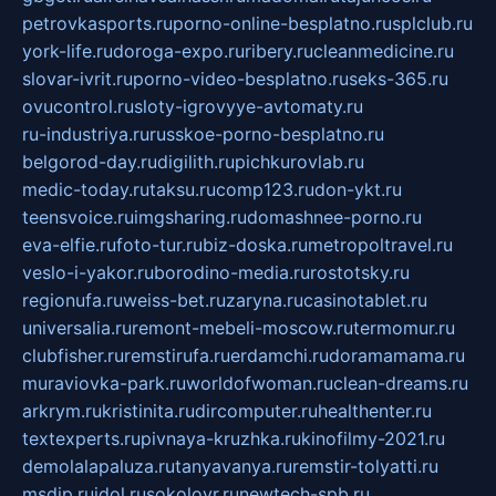
petrovkasports.ru
porno-online-besplatno.ru
splclub.ru
york-life.ru
doroga-expo.ru
ribery.ru
cleanmedicine.ru
slovar-ivrit.ru
porno-video-besplatno.ru
seks-365.ru
ovucontrol.ru
sloty-igrovyye-avtomaty.ru
ru-industriya.ru
russkoe-porno-besplatno.ru
belgorod-day.ru
digilith.ru
pichkurovlab.ru
medic-today.ru
taksu.ru
comp123.ru
don-ykt.ru
teensvoice.ru
imgsharing.ru
domashnee-porno.ru
eva-elfie.ru
foto-tur.ru
biz-doska.ru
metropoltravel.ru
veslo-i-yakor.ru
borodino-media.ru
rostotsky.ru
regionufa.ru
weiss-bet.ru
zaryna.ru
casinotablet.ru
universalia.ru
remont-mebeli-moscow.ru
termomur.ru
clubfisher.ru
remstirufa.ru
erdamchi.ru
doramamama.ru
muraviovka-park.ru
worldofwoman.ru
clean-dreams.ru
arkrym.ru
kristinita.ru
dircomputer.ru
healthenter.ru
textexperts.ru
pivnaya-kruzhka.ru
kinofilmy-2021.ru
demolalapaluza.ru
tanyavanya.ru
remstir-tolyatti.ru
msdip.ru
jdol.ru
sokolovr.ru
newtech-spb.ru