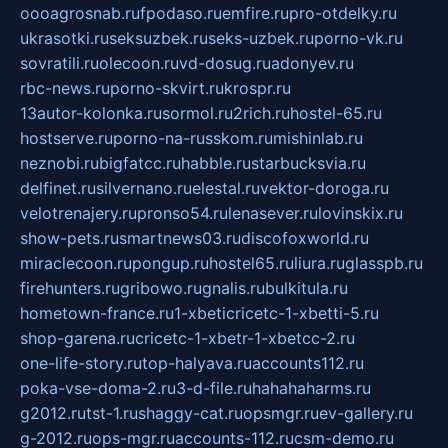
oooagrosnab.ru
fpodaso.ru
emfire.ru
pro-otdelky.ru
ukrasotki.ru
seksuzbek.ru
seks-uzbek.ru
porno-vk.ru
sovratili.ru
olecoon.ru
vd-dosug.ru
adonyev.ru
rbc-news.ru
porno-skvirt.ru
krospr.ru
13autor-kolonka.ru
sormol.ru
2rich.ru
hostel-65.ru
hostserve.ru
porno-na-russkom.ru
mishinlab.ru
neznobi.ru
bigfatcc.ru
habble.ru
starbucksvia.ru
delfinet.ru
silvernano.ru
elestal.ru
vektor-doroga.ru
velotrenajery.ru
pronso54.ru
lenasever.ru
lovinskix.ru
show-pets.ru
smartnews03.ru
discofoxworld.ru
miraclecoon.ru
pongup.ru
hostel65.ru
liura.ru
glasspb.ru
firehunters.ru
gribowo.ru
gnalis.ru
bulkitula.ru
hometown-france.ru
1-xbeticricetc-1-xbetti-5.ru
shop-garena.ru
cricetc-1-xbetr-1-xbetcc-2.ru
one-life-story.ru
top-halyava.ru
accounts112.ru
poka-vse-doma-2.ru
3-d-file.ru
hahahaharms.ru
g2012.ru
tst-1.ru
shaggy-cat.ru
opsmgr.ru
ev-gallery.ru
g-2012.ru
ops-mgr.ru
accounts-112.ru
csm-demo.ru